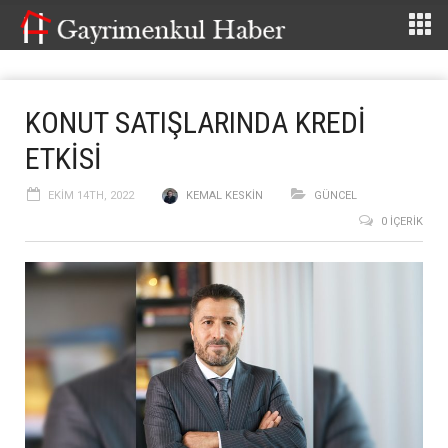
KONUT SATIŞLARINDA KREDİ
ETKİSİ
EKIM 14TH, 2022
KEMAL KESKIN
GÜNCEL
0 İÇERIK