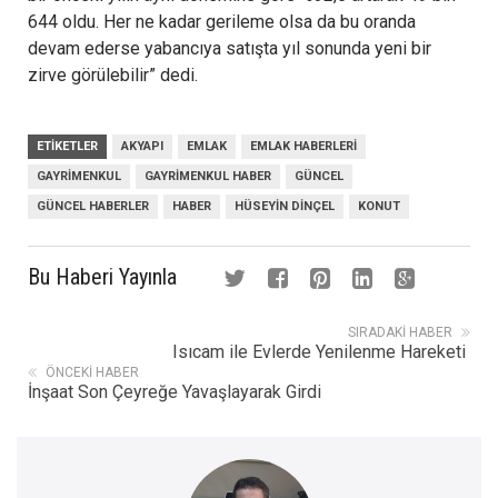
644 oldu. Her ne kadar gerileme olsa da bu oranda
devam ederse yabancıya satışta yıl sonunda yeni bir
zirve görülebilir” dedi.
ETIKETLER
AKYAPI
EMLAK
EMLAK HABERLERI
GAYRIMENKUL
GAYRIMENKUL HABER
GÜNCEL
GÜNCEL HABERLER
HABER
HÜSEYIN DINÇEL
KONUT
Bu Haberi Yayınla
SIRADAKI HABER
Isıcam ile Evlerde Yenilenme Hareketi
ÖNCEKI HABER
İnşaat Son Çeyreğe Yavaşlayarak Girdi