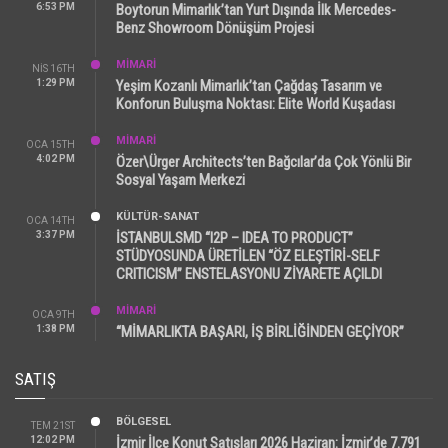
6:53 PM
Boytorun Mimarlık’tan Yurt Dışında İlk Mercedes-
Benz Showroom Dönüşüm Projesi
MİMARİ
NIS 16TH
1:29 PM
Yeşim Kozanlı Mimarlık’tan Çağdaş Tasarım ve
Konforun Buluşma Noktası: Elite World Kuşadası
MİMARİ
OCA 15TH
4:02 PM
Özer\Ürger Architects’ten Bağcılar’da Çok Yönlü Bir
Sosyal Yaşam Merkezi
KÜLTÜR-SANAT
OCA 14TH
3:37 PM
İSTANBULSMD “I2P – IDEA TO PRODUCT”
STÜDYOSUNDA ÜRETİLEN “ÖZ ELEŞTİRİ-SELF
CRITICISM” ENSTELASYONU ZİYARETE AÇILDI
MİMARİ
OCA 9TH
1:38 PM
“MİMARLIKTA BAŞARI, İŞ BİRLİĞİNDEN GEÇİYOR”
SATIŞ
BÖLGESEL
TEM 21ST
12:02 PM
İzmir İlçe Konut Satışları 2026 Haziran: İzmir’de 7.791