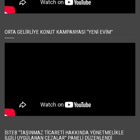
ORTA GELIRLIYE KONUT KAMPANYASI “YENI EVIM”
İSTEB “TAŞINMAZ TICARETI HAKKINDA YÖNETMELIKLE
İLGILI UYGULANAN CEZALAR” PANELI DÜZENLENDI