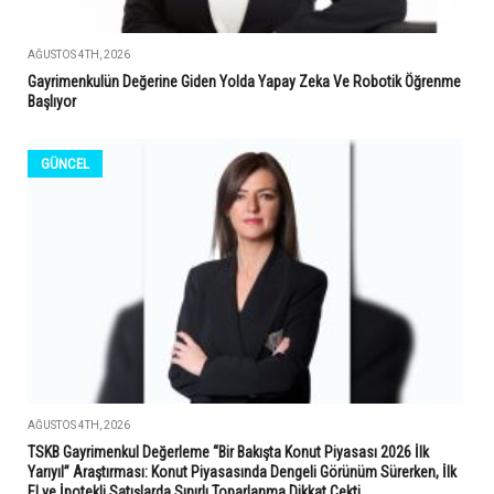
AĞUSTOS 4TH, 2026
Gayrimenkulün Değerine Giden Yolda Yapay Zeka Ve Robotik Öğrenme
Başlıyor
GÜNCEL
AĞUSTOS 4TH, 2026
TSKB Gayrimenkul Değerleme “Bir Bakışta Konut Piyasası 2026 İlk
Yarıyıl” Araştırması: Konut Piyasasında Dengeli Görünüm Sürerken, İlk
El ve İpotekli Satışlarda Sınırlı Toparlanma Dikkat Çekti