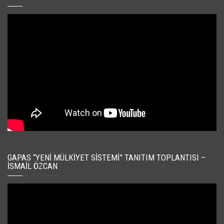
GAPAS “YENI MÜLKIYET SISTEMI” TANITIM TOPLANTISI –
İSMAIL ÖZCAN