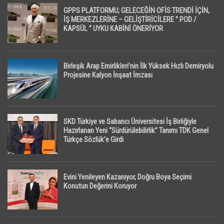
GPPS PLATFORMU; GELECEĞİN OFİS TRENDİ İÇİN,
İŞ MERKEZLERİNE – GELİŞTİRİCİLERE ” POD /
KAPSÜL ” UYKU KABİNİ ÖNERİYOR
Birleşik Arap Emirlikleri’nin İlk Yüksek Hızlı Demiryolu
Projesine Kalyon İnşaat İmzası
SKD Türkiye ve Sabancı Üniversitesi İş Birliğiyle
Hazırlanan Yeni “Sürdürülebilirlik” Tanımı TDK Genel
Türkçe Sözlük’e Girdi
Evini Yenileyen Kazanıyor, Doğru Boya Seçimi
Konutun Değerini Koruyor