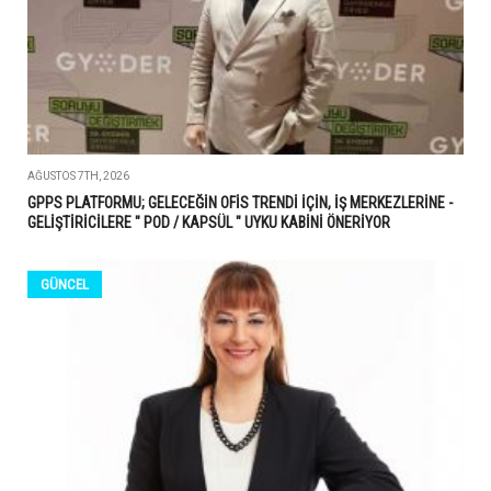
AĞUSTOS 7TH, 2026
GPPS PLATFORMU; GELECEĞİN OFİS TRENDİ İÇİN, İŞ MERKEZLERİNE -
GELİŞTİRİCİLERE " POD / KAPSÜL " UYKU KABİNİ ÖNERİYOR
GÜNCEL