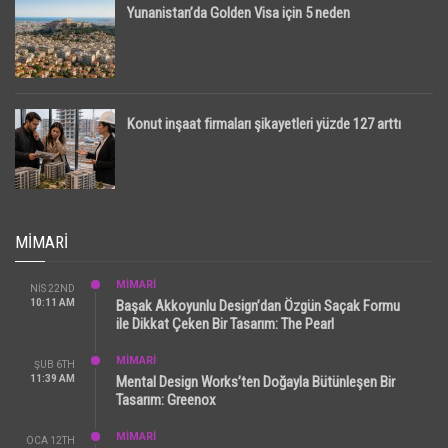
Yunanistan’da Golden Visa için 5 neden
Konut inşaat firmaları şikayetleri yüzde 127 arttı
MIMARI
MİMARİ
NIS 22ND
10:11 AM
Başak Akkoyunlu Design’dan Özgün Saçak Formu
ile Dikkat Çeken Bir Tasarım: The Pearl
MİMARİ
ŞUB 6TH
11:39 AM
Mental Design Works’ten Doğayla Bütünleşen Bir
Tasarım: Greenox
MİMARİ
OCA 12TH