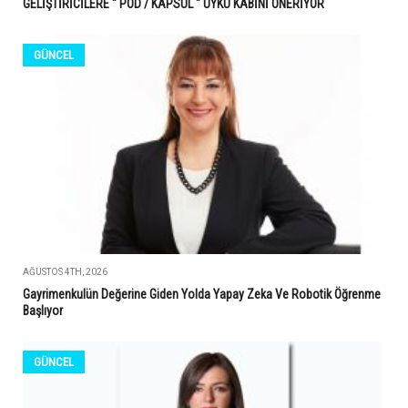
GELİŞTİRİCİLERE " POD / KAPSÜL " UYKU KABİNİ ÖNERİYOR
GÜNCEL
AĞUSTOS 4TH, 2026
Gayrimenkulün Değerine Giden Yolda Yapay Zeka Ve Robotik Öğrenme
Başlıyor
GÜNCEL