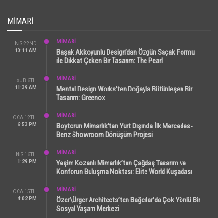
MIMARI
MİMARİ
NIS 22ND
10:11 AM
Başak Akkoyunlu Design’dan Özgün Saçak Formu
ile Dikkat Çeken Bir Tasarım: The Pearl
MİMARİ
ŞUB 6TH
11:39 AM
Mental Design Works’ten Doğayla Bütünleşen Bir
Tasarım: Greenox
MİMARİ
OCA 12TH
6:53 PM
Boytorun Mimarlık’tan Yurt Dışında İlk Mercedes-
Benz Showroom Dönüşüm Projesi
MİMARİ
NIS 16TH
1:29 PM
Yeşim Kozanlı Mimarlık’tan Çağdaş Tasarım ve
Konforun Buluşma Noktası: Elite World Kuşadası
MİMARİ
OCA 15TH
4:02 PM
Özer\Ürger Architects’ten Bağcılar’da Çok Yönlü Bir
Sosyal Yaşam Merkezi