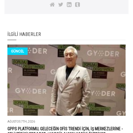
İLGILI HABERLER
GÜNCEL
AĞUSTOS 7TH, 2026
GPPS PLATFORMU; GELECEĞİN OFİS TRENDİ İÇİN, İŞ MERKEZLERİNE -