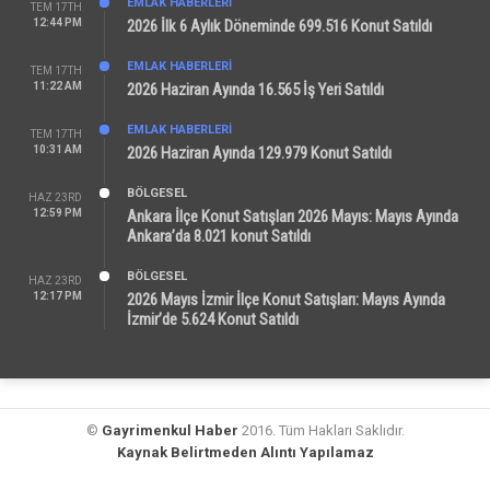
EMLAK HABERLERI
TEM 17TH
12:44 PM
2026 İlk 6 Aylık Döneminde 699.516 Konut Satıldı
EMLAK HABERLERI
TEM 17TH
11:22 AM
2026 Haziran Ayında 16.565 İş Yeri Satıldı
EMLAK HABERLERI
TEM 17TH
10:31 AM
2026 Haziran Ayında 129.979 Konut Satıldı
BÖLGESEL
HAZ 23RD
12:59 PM
Ankara İlçe Konut Satışları 2026 Mayıs: Mayıs Ayında
Ankara’da 8.021 konut Satıldı
BÖLGESEL
HAZ 23RD
12:17 PM
2026 Mayıs İzmir İlçe Konut Satışları: Mayıs Ayında
İzmir’de 5.624 Konut Satıldı
©
Gayrimenkul Haber
2016. Tüm Hakları Saklıdır.
Kaynak Belirtmeden Alıntı Yapılamaz