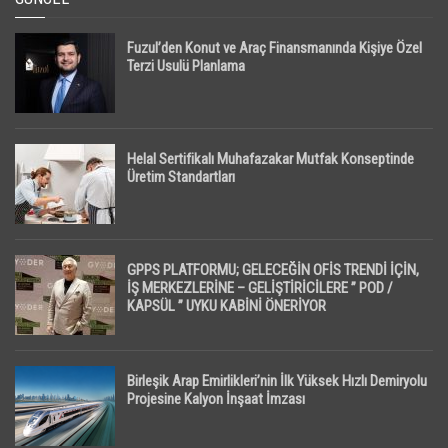
Fuzul’den Konut ve Araç Finansmanında Kişiye Özel
Terzi Usulü Planlama
Helal Sertifikalı Muhafazakar Mutfak Konseptinde
Üretim Standartları
GPPS PLATFORMU; GELECEĞİN OFİS TRENDİ İÇİN,
İŞ MERKEZLERİNE – GELİŞTİRİCİLERE ” POD /
KAPSÜL ” UYKU KABİNİ ÖNERİYOR
Birleşik Arap Emirlikleri’nin İlk Yüksek Hızlı Demiryolu
Projesine Kalyon İnşaat İmzası