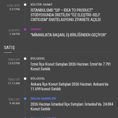
KÜLTÜR-SANAT
OCA 14TH
3:37 PM
İSTANBULSMD “I2P – IDEA TO PRODUCT”
STÜDYOSUNDA ÜRETİLEN “ÖZ ELEŞTİRİ-SELF
CRITICISM” ENSTELASYONU ZİYARETE AÇILDI
MİMARİ
OCA 9TH
1:38 PM
“MİMARLIKTA BAŞARI, İŞ BİRLİĞİNDEN GEÇİYOR”
SATIŞ
BÖLGESEL
TEM 21ST
12:02 PM
İzmir İlçe Konut Satışları 2026 Haziran: İzmir’de 7.791
Konut Satıldı
BÖLGESEL
TEM 21ST
11:11 AM
Ankara İlçe Konut Satışları 2026 Haziran: Ankara’da
11.699 konut Satıldı
EMLAK HABERLERI
TEM 21ST
9:40 AM
2026 Haziran İstanbul İlçe Satışları: İstanbul’da 24.084
Konut Satıldı