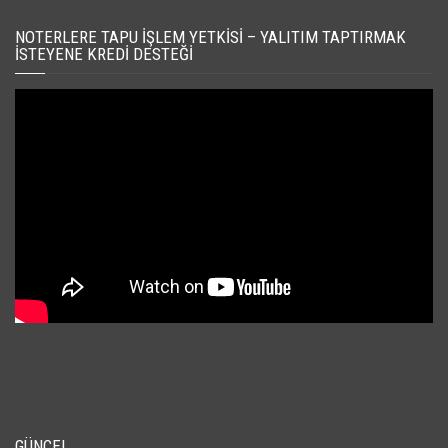
NOTERLERE TAPU İŞLEM YETKISI – YALITIM TAPTIRMAK
İSTEYENE KREDI DESTEĞI
GÜNCEL