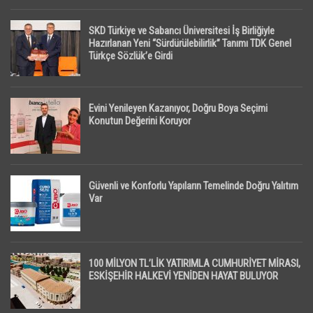
SKD Türkiye ve Sabancı Üniversitesi İş Birliğiyle
Hazırlanan Yeni “Sürdürülebilirlik” Tanımı TDK Genel
Türkçe Sözlük’e Girdi
Evini Yenileyen Kazanıyor, Doğru Boya Seçimi
Konutun Değerini Koruyor
Güvenli ve Konforlu Yapıların Temelinde Doğru Yalıtım
Var
100 MİLYON TL’LİK YATIRIMLA CUMHURİYET MİRASI,
ESKİŞEHİR HALKEVİ YENİDEN HAYAT BULUYOR