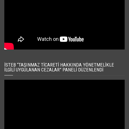
İSTEB “TAŞINMAZ TICARETI HAKKINDA YÖNETMELIKLE
İLGILI UYGULANAN CEZALAR” PANELI DÜZENLENDI