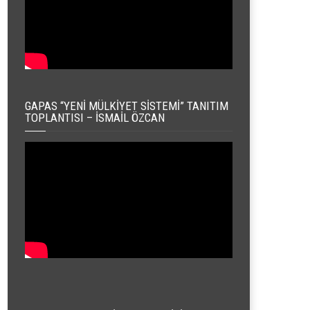
GAPAS “YENI MÜLKIYET SISTEMI” TANITIM
TOPLANTISI – İSMAIL ÖZCAN