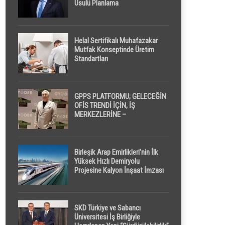
Usulü Planlama
Helal Sertifikalı Muhafazakar
Mutfak Konseptinde Üretim
Standartları
GPPS PLATFORMU; GELECEĞİN
OFİS TRENDİ İÇİN, İŞ
MERKEZLERİNE –
GELİŞTİRİCİLERE ” POD /
KAPSÜL ” UYKU KABİNİ
ÖNERİYOR
Birleşik Arap Emirlikleri’nin İlk
Yüksek Hızlı Demiryolu
Projesine Kalyon İnşaat İmzası
SKD Türkiye ve Sabancı
Üniversitesi İş Birliğiyle