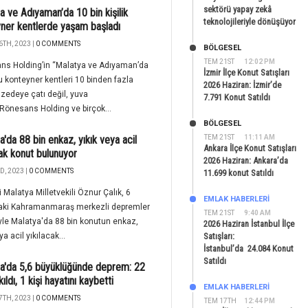
sektörü yapay zekâ
a ve Adıyaman’da 10 bin kişilik
teknolojileriyle dönüşüyor
ner kentlerde yaşam başladı
6TH, 2023 |
0 COMMENTS
BÖLGESEL
TEM 21ST
12:02 PM
ns Holding’in “Malatya ve Adıyaman’da
İzmir İlçe Konut Satışları
 konteyner kentleri 10 binden fazla
2026 Haziran: İzmir’de
edeye çatı değil, yuva
7.791 Konut Satıldı
Rönesans Holding ve birçok...
BÖLGESEL
a'da 88 bin enkaz, yıkık veya acil
TEM 21ST
11:11 AM
Ankara İlçe Konut Satışları
cak konut bulunuyor
2026 Haziran: Ankara’da
D, 2023 |
0 COMMENTS
11.699 konut Satıldı
i Malatya Milletvekili Öznur Çalık, 6
EMLAK HABERLERI
taki Kahramanmaraş merkezli depremler
TEM 21ST
9:40 AM
le Malatya'da 88 bin konutun enkaz,
2026 Haziran İstanbul İlçe
ya acil yıkılacak...
Satışları:
İstanbul’da 24.084 Konut
Satıldı
a'da 5,6 büyüklüğünde deprem: 22
kıldı, 1 kişi hayatını kaybetti
EMLAK HABERLERI
7TH, 2023 |
0 COMMENTS
TEM 17TH
12:44 PM