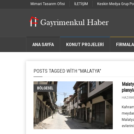
Mimari Tasarım Ofisi
İLETİŞİM
Keskin Medya Grup Por
ANA SAYFA
KONUT PROJELERİ
FIRMAL
POSTS TAGGED WITH "MALATYA"
Malaty
BÖLGESEL
planıyl
HAZIRAN
Kahram
meydan
Malatya
evlerin