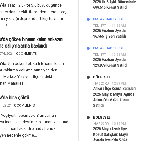
2026 İlk 6 Aylık Döneminde
'da saat 12.04'te 5,6 büyüklüğünde
699.516 Konut Satıldı
meydana geldi. İlk belirlemelere göre,
nın yıkıldığı depremde, 1 kişi hayatını
EMLAK HABERLERI
, 69...
TEM 17TH
11:22 AM
2026 Haziran Ayında
16.565 İş Yeri Satıldı
a'da çöken binanın kalan enkazını
ma çalışmalarına başlandı
EMLAK HABERLERI
TH, 2021 |
0 COMMENTS
TEM 17TH
10:31 AM
2026 Haziran Ayında
'da dün çöken tek katlı binanın kalan
129.979 Konut Satıldı
ı kaldırma çalışmalarına yeniden
ı. Merkez Yeşilyurt ilçesindeki
BÖLGESEL
narı Mahallesi...
HAZ 23RD
12:59 PM
Ankara İlçe Konut Satışları
2026 Mayıs: Mayıs Ayında
a'da bina çöktü
Ankara’da 8.021 konut
Satıldı
H, 2021 |
0 COMMENTS
Yeşilyurt ilçesindeki Sıtmapınarı
BÖLGESEL
si İnönü Caddesi'nde bulunan ve altında
HAZ 23RD
12:17 PM
eri bulunan tek katlı binada henüz
2026 Mayıs İzmir İlçe
Konut Satışları: Mayıs
yen nedenle çökme...
Ayında İzmir’de 5.624