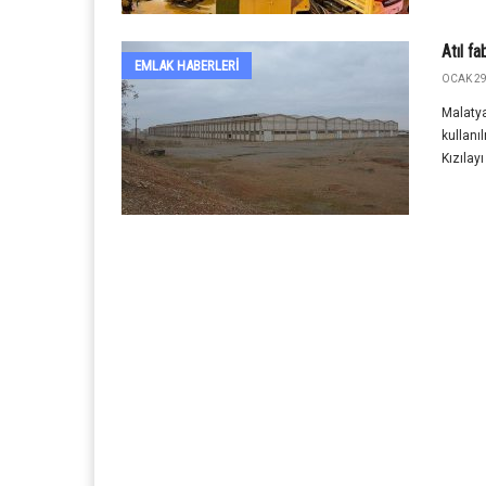
Atıl fa
EMLAK HABERLERI
OCAK 29
Malatya
kullanı
Kızılay