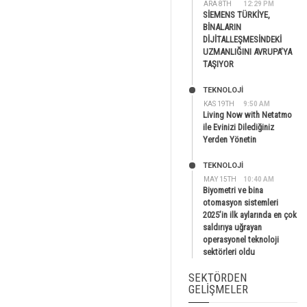
ARA 8TH
12:29 PM
SİEMENS TÜRKİYE,
BİNALARIN
DİJİTALLEŞMESİNDEKİ
UZMANLIĞINI AVRUPA’YA
TAŞIYOR
TEKNOLOJİ
KAS 19TH
9:50 AM
Living Now with Netatmo
ile Evinizi Dilediğiniz
Yerden Yönetin
TEKNOLOJİ
MAY 15TH
10:40 AM
Biyometri ve bina
otomasyon sistemleri
2025’in ilk aylarında en çok
saldırıya uğrayan
operasyonel teknoloji
sektörleri oldu
SEKTÖRDEN
GELIŞMELER