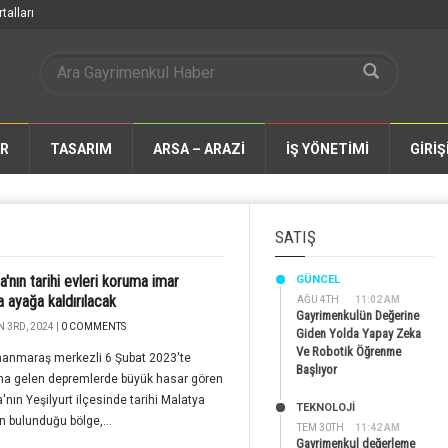
talları
AR
TASARIM
ARSA – ARAZİ
İŞ YÖNETİMİ
GİRİŞ
SATIŞ
a'nın tarihi evleri koruma imar
GÜNCEL
a ayağa kaldırılacak
AĞU 4TH
11:02 AM
Gayrimenkulün Değerine
 3RD, 2024 |
0 COMMENTS
Giden Yolda Yapay Zeka
Ve Robotik Öğrenme
anmaraş merkezli 6 Şubat 2023'te
Başlıyor
a gelen depremlerde büyük hasar gören
'nın Yeşilyurt ilçesinde tarihi Malatya
TEKNOLOJİ
in bulunduğu bölge,...
TEM 30TH
11:42 AM
Gayrimenkul değerleme