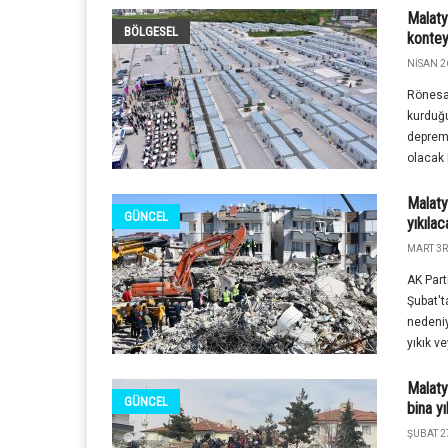
Malaty
BÖLGESEL
kontey
NISAN 2
Rönesa
kurduğu
depremz
olacak 
Malaty
GÜNCEL
yıkıla
MART 3R
AK Part
Şubat'
nedeniy
yıkık ve
Malaty
GÜNCEL
bina yı
ŞUBAT 2