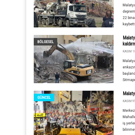
Malatya
deprem 
22 bina
kaybetti
Malaty
BÖLGESEL
kaldır
KASIM 10
Malatya
enkazın
başland
Sıtmapı
Malaty
GÜNCEL
KASIM 9T
Merkez 
Mahalle
iş yerl
bilinme