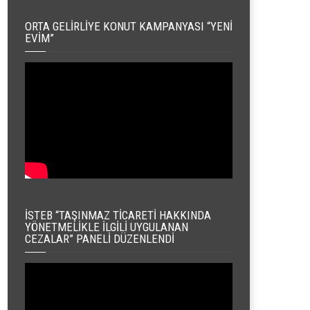
ORTA GELIRLIYE KONUT KAMPANYASI “YENI
EVIM”
İSTEB “TAŞINMAZ TICARETI HAKKINDA
YÖNETMELIKLE İLGILI UYGULANAN
CEZALAR” PANELI DÜZENLENDI