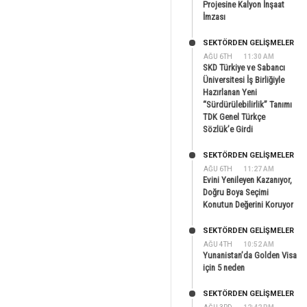
Projesine Kalyon İnşaat
İmzası
SEKTÖRDEN GELIŞMELER
AĞU 6TH
11:30 AM
SKD Türkiye ve Sabancı
Üniversitesi İş Birliğiyle
Hazırlanan Yeni
“Sürdürülebilirlik” Tanımı
TDK Genel Türkçe
Sözlük’e Girdi
SEKTÖRDEN GELIŞMELER
AĞU 6TH
11:27 AM
Evini Yenileyen Kazanıyor,
Doğru Boya Seçimi
Konutun Değerini Koruyor
SEKTÖRDEN GELIŞMELER
AĞU 4TH
10:52 AM
Yunanistan’da Golden Visa
için 5 neden
SEKTÖRDEN GELIŞMELER