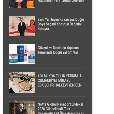
Hazırlanan Yeni “Sürdürülebilirlik”
Tanımı TDK Genel Türkçe
Sözlük’e Girdi
Evini Yenileyen Kazanıyor, Doğru
Boya Seçimi Konutun Değerini
Koruyor
Güvenli ve Konforlu Yapıların
Temelinde Doğru Yalıtım Var
100 MİLYON TL’LİK YATIRIMLA
CUMHURİYET MİRASI,
ESKİŞEHİR HALKEVİ YENİDEN
HAYAT BULUYOR
Notte Global Pasaport Endeksi
2026 Güncellendi: Türk
Pasaportu 199 Ülke Arasında 86.