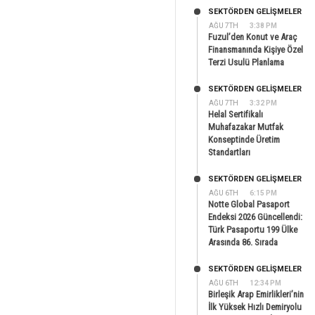
SEKTÖRDEN GELIŞMELER
AĞU 7TH
3:38 PM
Fuzul’den Konut ve Araç
Finansmanında Kişiye Özel
Terzi Usulü Planlama
SEKTÖRDEN GELIŞMELER
AĞU 7TH
3:32 PM
Helal Sertifikalı
Muhafazakar Mutfak
Konseptinde Üretim
Standartları
SEKTÖRDEN GELIŞMELER
AĞU 6TH
6:15 PM
Notte Global Pasaport
Endeksi 2026 Güncellendi:
Türk Pasaportu 199 Ülke
Arasında 86. Sırada
SEKTÖRDEN GELIŞMELER
AĞU 6TH
12:34 PM
Birleşik Arap Emirlikleri’nin
İlk Yüksek Hızlı Demiryolu