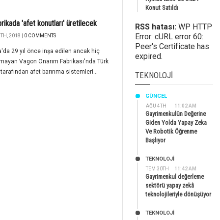
Konut Satıldı
brikada 'afet konutları' üretilecek
RSS hatası:
WP HTTP
Error: cURL error 60:
TH, 2018 |
0 COMMENTS
Peer's Certificate has
'da 29 yıl önce inşa edilen ancak hiç
expired.
lmayan Vagon Onarım Fabrikası'nda Türk
ı tarafından afet barınma sistemleri...
TEKNOLOJI
GÜNCEL
AĞU 4TH
11:02 AM
Gayrimenkulün Değerine
Giden Yolda Yapay Zeka
Ve Robotik Öğrenme
Başlıyor
TEKNOLOJİ
TEM 30TH
11:42 AM
Gayrimenkul değerleme
sektörü yapay zekâ
teknolojileriyle dönüşüyor
TEKNOLOJİ