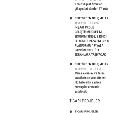
AĞU 3RD
12:42 PM
Konut inşaat firmaları
şikayetleri yüzde 127 arttı
SEKTÖRDEN GELIŞMELER
TEM 31ST
7:24 PM
İNŞAAT PROJE
GELİŞTİRME ÜRETİM
EKONOMİSİNDE; BİRİNCİ
EL KONUT PAZARINI GPPS
PLATFORMU ” PİYASA
GAYRİMENKUL ” İLE
EKRANLARA TAŞIYACAK
SEKTÖRDEN GELIŞMELER
TEM 31ST
10:12 AM
Miras kalan ev ve tarım
arazilerinde yeni dönem:
İlk ihale artık sadece
mirasçılar arasında
yapılacak
TICARI PROJELER
TİCARİ PROJELER