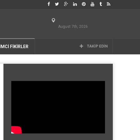
August 7th, 2026
İMCİ FİKİRLER
TAKIP EDIN