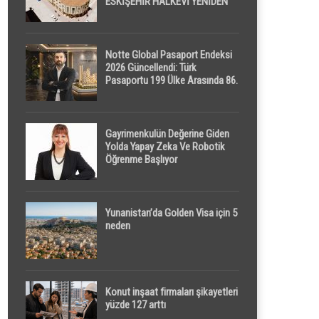
ESKİŞEHİR HALKEVİ YENİDEN
HAYAT BULUYOR
Notte Global Pasaport Endeksi
2026 Güncellendi: Türk
Pasaportu 199 Ülke Arasında 86.
Sırada
Gayrimenkulün Değerine Giden
Yolda Yapay Zeka Ve Robotik
Öğrenme Başlıyor
Yunanistan’da Golden Visa için 5
neden
Konut inşaat firmaları şikayetleri
yüzde 127 arttı