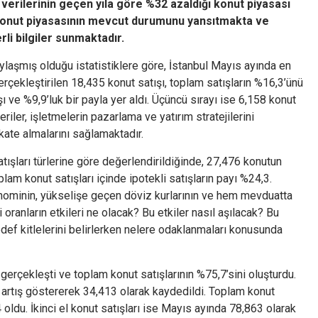
 verilerinin geçen yıla göre %32 azaldığı konut piyasası
n konut piyasasının mevcut durumunu yansıtmakta ve
li bilgiler sunmaktadır.
aylaşmış olduğu istatistiklere göre, İstanbul Mayıs ayında en
erçekleştirilen 18,435 konut satışı, toplam satışların %16,3’ünü
şı ve %9,9’luk bir payla yer aldı. Üçüncü sırayı ise 6,158 konut
eriler, işletmelerin pazarlama ve yatırım stratejilerini
kkate almalarını sağlamaktadır.
ışları türlerine göre değerlendirildiğinde, 27,476 konutun
oplam konut satışları içinde ipotekli satışların payı %24,3.
minin, yükselişe geçen döviz kurlarının ve hem mevduatta
oranların etkileri ne olacak? Bu etkiler nasıl aşılacak? Bu
hedef kitlelerini belirlerken nelere odaklanmaları konusunda
gerçekleşti ve toplam konut satışlarının %75,7’sini oluşturdu.
ir artış göstererek 34,413 olarak kaydedildi. Toplam konut
,4 oldu. İkinci el konut satışları ise Mayıs ayında 78,863 olarak