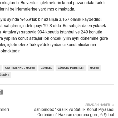
 oluşturdu. Bu veriler, işletmelerin konut pazarındaki farklı
ilerini belirlemelerine yardımcı olmaktadır.
yıs ayında %46,9’luk bir azalışla 3,167 olarak kaydedildi.
t satışları içindeki payı %2,8 oldu. Bu satışlarda en yüksek
u. Antalya’yı sırasıyla 934 konutla İstanbul ve 249 konutla
yapılan konut satışları bir önceki yılın aynı dönemine göre
er, işletmelere Türkiye’deki yabancı konut alıcılarının
 olmaktadır.
GAYRIMENKUL HABER
GÜNCEL
GÜNCEL HABERLER
HABER
ÜRKIYE
SIRADAKI HABER
mleri
sahibindex "Kiralık ve Satılık Konut Piyasası
Görünümü” Haziran raporuna göre; 6 Şubat