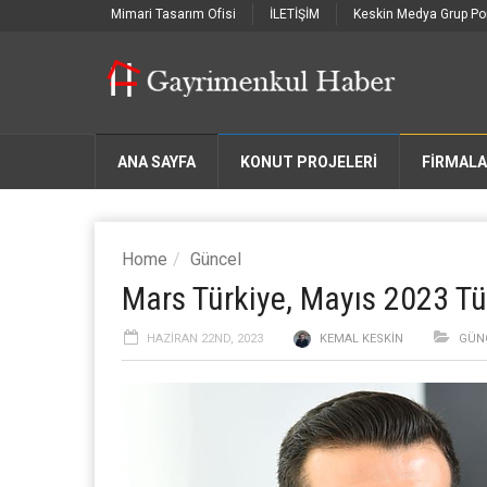
Mimari Tasarım Ofisi
İLETİŞİM
Keskin Medya Grup Por
ANA SAYFA
KONUT PROJELERİ
FIRMAL
Home
Güncel
Mars Türkiye, Mayıs 2023 Tü
HAZIRAN 22ND, 2023
KEMAL KESKIN
GÜN