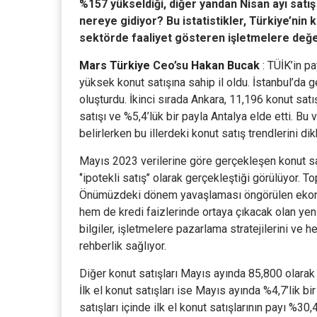
%157 yükseldiği, diğer yandan Nisan ayı satış
nereye gidiyor? Bu istatistikler, Türkiye’ni
sektörde faaliyet gösteren işletmelere değer
Mars Türkiye
Ceo’su
Hakan Bucak
: TÜİK’in p
yüksek konut satışına sahip il oldu. İstanbul’da g
oluşturdu. İkinci sırada Ankara, 11,196 konut satı
satışı ve %5,4’lük bir payla Antalya elde etti. Bu v
belirlerken bu illerdeki konut satış trendlerini di
Mayıs 2023 verilerine göre gerçekleşen konut sat
‘’ipotekli satış’’ olarak gerçekleştiği görülüyor. T
Önümüzdeki dönem yavaşlaması öngörülen ekono
hem de kredi faizlerinde ortaya çıkacak olan yeni 
bilgiler, işletmelere pazarlama stratejilerini ve 
rehberlik sağlıyor.
Diğer konut satışları Mayıs ayında 85,800 olarak 
İlk el konut satışları ise Mayıs ayında %4,7’lik b
satışları içinde ilk el konut satışlarının payı %30