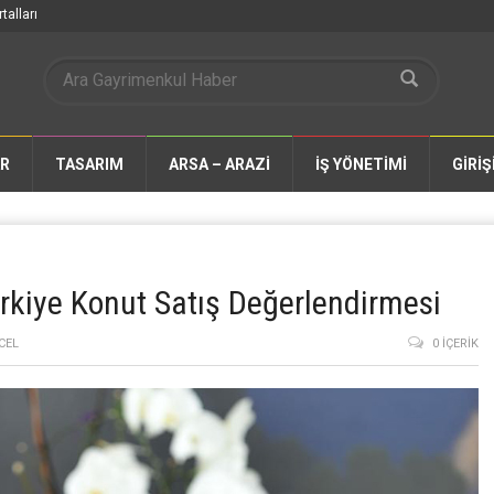
talları
AR
TASARIM
ARSA – ARAZİ
İŞ YÖNETİMİ
GİRİŞ
rkiye Konut Satış Değerlendirmesi
CEL
0 İÇERIK