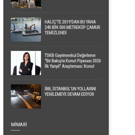
HALİÇ’TE 2019’DAN BU YANA
240 BİN 500 METREKÜP ÇAMUR
TEMİZLENDİ
TSKB Gayrimenkul Değerleme
“Bir Bakışta Konut Piyasası 2026
İlk Yarıyıl” Araştırması: Konut
Piyasasında Dengeli Görünüm
Sürerken, İlk El ve İpotekli
Satışlarda Sınırlı Toparlanma
Dikkat Çekti
İBB, İSTANBUL’UN YOLLARINI
YENİLEMEYE DEVAM EDİYOR
MIMARI