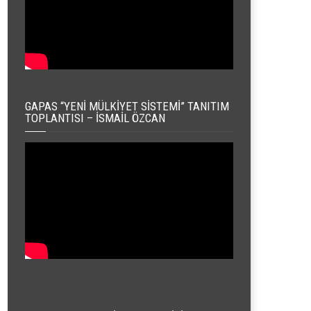
GAPAS “YENI MÜLKIYET SISTEMI” TANITIM
TOPLANTISI – İSMAIL ÖZCAN