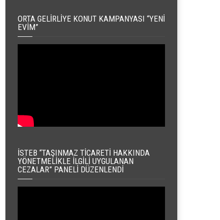
ORTA GELIRLIYE KONUT KAMPANYASI “YENI
EVIM”
İSTEB “TAŞINMAZ TICARETI HAKKINDA
YÖNETMELIKLE İLGILI UYGULANAN
CEZALAR” PANELI DÜZENLENDI