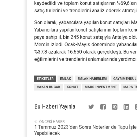
kaydedildi ve toplam konut satışlarının %69,6’sını
satış türlerini ve trendlerini analiz ederek stratej
Son olarak, yabancılara yapılan konut satışları Ma
Yabancılara yapılan konut satışlarının toplam konu
paya sahip il, bin 245 konut satışıyla Antalya old
Mersin izledi. Ocak-Mayıs döneminde yabancılara 
%37,8 azalarak 16,650 olarak gerçekleşti. Bu veril
eğilimlerini ve trendlerini anlamalarında yardımcı
ETIKETLER
EMLAK
EMLAK HABERLERI
GAYRIMENKUL
HAKAN BUCAK
KONUT
MARS INVESTMENT
MARS T
Bu Haberi Yayınla
ÖNCEKI HABER
1 Temmuz 2023’den Sonra Noterler de Tapu İşle
Yapabilecek