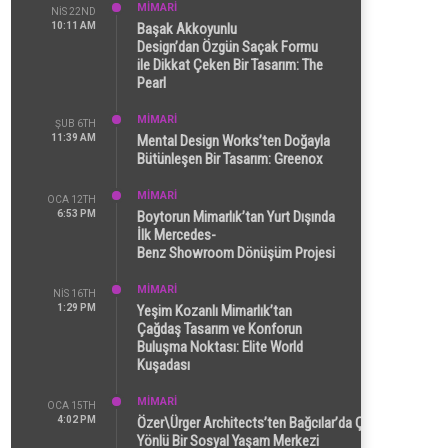
MİMARİ
NIS 22ND
10:11 AM
Başak Akkoyunlu
Design’dan Özgün Saçak Formu
ile Dikkat Çeken Bir Tasarım: The
Pearl
MİMARİ
ŞUB 6TH
11:39 AM
Mental Design Works’ten Doğayla
Bütünleşen Bir Tasarım: Greenox
MİMARİ
OCA 12TH
6:53 PM
Boytorun Mimarlık’tan Yurt Dışında
İlk Mercedes-
Benz Showroom Dönüşüm Projesi
MİMARİ
NIS 16TH
1:29 PM
Yeşim Kozanlı Mimarlık’tan
Çağdaş Tasarım ve Konforun
Buluşma Noktası: Elite World
Kuşadası
MİMARİ
OCA 15TH
4:02 PM
Özer\Ürger Architects’ten Bağcılar’da Çok
Yönlü Bir Sosyal Yaşam Merkezi