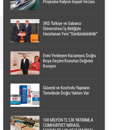
Projesine Kalyon İnşaat İmzası
SKD Türkiye ve Sabancı
Üniversitesi İş Birliğiyle
Hazırlanan Yeni “Sürdürülebilirlik”
Tanımı TDK Genel Türkçe
Sözlük’e Girdi
Evini Yenileyen Kazanıyor, Doğru
Boya Seçimi Konutun Değerini
Koruyor
Güvenli ve Konforlu Yapıların
Temelinde Doğru Yalıtım Var
100 MİLYON TL’LİK YATIRIMLA
CUMHURİYET MİRASI,