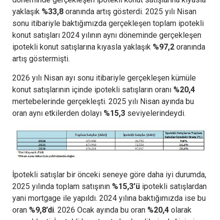
yaklaşık
%33,8
oranında artış gösterdi. 2025 yılı Nisan
sonu itibariyle baktığımızda gerçekleşen toplam ipotekli
konut satışları 2024 yılının aynı döneminde gerçekleşen
ipotekli konut satışlarına kıyasla yaklaşık
%97,2
oranında
artış göstermişti.
2026 yılı Nisan ayı sonu itibariyle gerçekleşen kümüle
konut satışlarının içinde ipotekli satışların oranı
%20,4
mertebelerinde gerçekleşti. 2025 yılı Nisan ayında bu
oran aynı etkilerden dolayı
%15,3
seviyelerindeydi.
İpotekli satışlar bir önceki seneye göre daha iyi durumda,
2025 yılında toplam satışının
%15,3’ü
ipotekli satışlardan
yani mortgage ile yapıldı. 2024 yılına baktığımızda ise bu
oran
%9,8’di
. 2026 Ocak ayında bu oran
%20,4
olarak