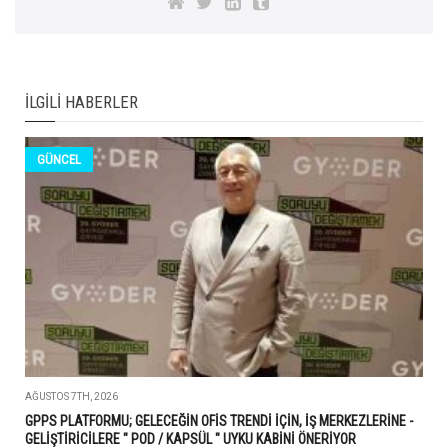
İLGILI HABERLER
GÜNCEL
AĞUSTOS 7TH, 2026
GPPS PLATFORMU; GELECEĞİN OFİS TRENDİ İÇİN, İŞ MERKEZLERİNE -
GELİŞTİRİCİLERE " POD / KAPSÜL " UYKU KABİNİ ÖNERİYOR