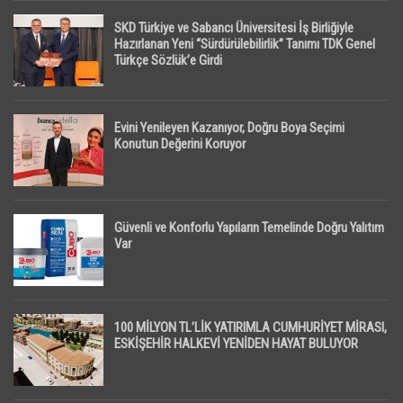
SKD Türkiye ve Sabancı Üniversitesi İş Birliğiyle
Hazırlanan Yeni “Sürdürülebilirlik” Tanımı TDK Genel
Türkçe Sözlük’e Girdi
Evini Yenileyen Kazanıyor, Doğru Boya Seçimi
Konutun Değerini Koruyor
Güvenli ve Konforlu Yapıların Temelinde Doğru Yalıtım
Var
100 MİLYON TL’LİK YATIRIMLA CUMHURİYET MİRASI,
ESKİŞEHİR HALKEVİ YENİDEN HAYAT BULUYOR