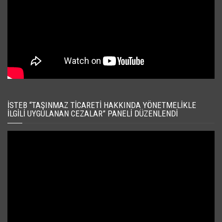
İSTEB “TAŞINMAZ TICARETI HAKKINDA YÖNETMELIKLE
İLGILI UYGULANAN CEZALAR” PANELI DÜZENLENDI