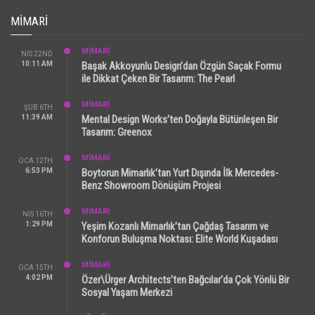
MIMARI
MİMARİ
NIS 22ND
10:11 AM
Başak Akkoyunlu Design’dan Özgün Saçak Formu
ile Dikkat Çeken Bir Tasarım: The Pearl
MİMARİ
ŞUB 6TH
11:39 AM
Mental Design Works’ten Doğayla Bütünleşen Bir
Tasarım: Greenox
MİMARİ
OCA 12TH
6:53 PM
Boytorun Mimarlık’tan Yurt Dışında İlk Mercedes-
Benz Showroom Dönüşüm Projesi
MİMARİ
NIS 16TH
1:29 PM
Yeşim Kozanlı Mimarlık’tan Çağdaş Tasarım ve
Konforun Buluşma Noktası: Elite World Kuşadası
MİMARİ
OCA 15TH
4:02 PM
Özer\Ürger Architects’ten Bağcılar’da Çok Yönlü Bir
Sosyal Yaşam Merkezi