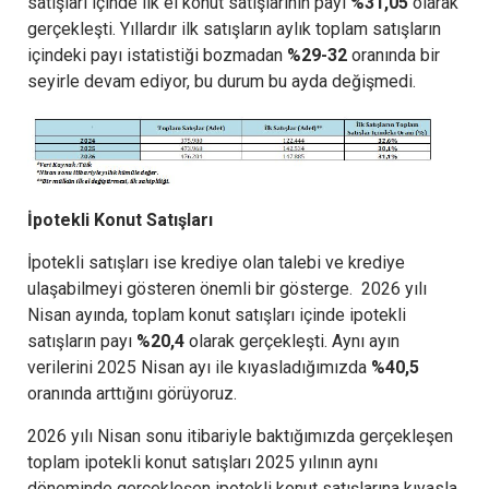
satışları içinde ilk el konut satışlarının payı
%31,05
olarak
gerçekleşti. Yıllardır ilk satışların aylık toplam satışların
içindeki payı istatistiği bozmadan
%29-32
oranında bir
seyirle devam ediyor, bu durum bu ayda değişmedi.
İpotekli Konut Satışları
İpotekli satışları ise krediye olan talebi ve krediye
ulaşabilmeyi gösteren önemli bir gösterge. 2026 yılı
Nisan ayında, toplam konut satışları içinde ipotekli
satışların payı
%20,4
olarak gerçekleşti. Aynı ayın
verilerini 2025 Nisan ayı ile kıyasladığımızda
%40,5
oranında arttığını görüyoruz.
2026 yılı Nisan sonu itibariyle baktığımızda gerçekleşen
toplam ipotekli konut satışları 2025 yılının aynı
döneminde gerçekleşen ipotekli konut satışlarına kıyasla