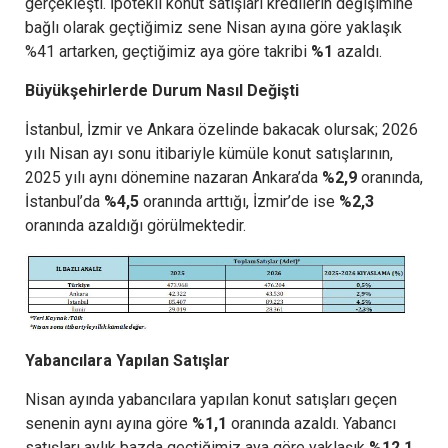
gerçekleşti. İpotekli konut satışları kredilerin değişimine
bağlı olarak geçtiğimiz sene Nisan ayına göre yaklaşık
%41 artarken, geçtiğimiz aya göre takribi
%1
azaldı.
Büyükşehirlerde Durum Nasıl Değişti
İstanbul, İzmir ve Ankara özelinde bakacak olursak; 2026
yılı Nisan ayı sonu itibariyle kümüle konut satışlarının,
2025 yılı aynı dönemine nazaran Ankara’da
%2,9
oranında,
İstanbul’da
%4,5
oranında arttığı, İzmir’de ise
%2,3
oranında azaldığı görülmektedir.
Yabancılara Yapılan Satışlar
Nisan ayında yabancılara yapılan konut satışları geçen
senenin aynı ayına göre
%1,1
oranında azaldı. Yabancı
satışları aylık bazda geçtiğimiz aya göre yaklaşık
%12,1