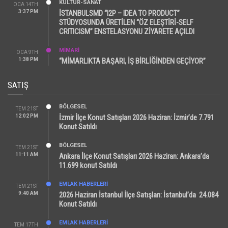
KÜLTÜR-SANAT
OCA 14TH
3:37 PM
İSTANBULSMD “I2P – IDEA TO PRODUCT”
STÜDYOSUNDA ÜRETİLEN “ÖZ ELEŞTİRİ-SELF
CRITICISM” ENSTELASYONU ZİYARETE AÇILDI
MİMARİ
OCA 9TH
1:38 PM
“MİMARLIKTA BAŞARI, İŞ BİRLİĞİNDEN GEÇİYOR”
SATIŞ
BÖLGESEL
TEM 21ST
12:02 PM
İzmir İlçe Konut Satışları 2026 Haziran: İzmir’de 7.791
Konut Satıldı
BÖLGESEL
TEM 21ST
11:11 AM
Ankara İlçe Konut Satışları 2026 Haziran: Ankara’da
11.699 konut Satıldı
EMLAK HABERLERI
TEM 21ST
9:40 AM
2026 Haziran İstanbul İlçe Satışları: İstanbul’da 24.084
Konut Satıldı
EMLAK HABERLERI
TEM 17TH