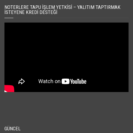
NOTERLERE TAPU İŞLEM YETKISI – YALITIM TAPTIRMAK
İSTEYENE KREDI DESTEĞI
GÜNCEL