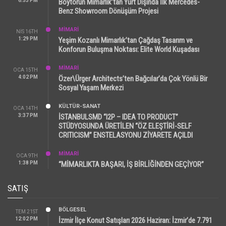
6:53 PM
Boytorun Mimarlık’tan Yurt Dışında İlk Mercedes-
Benz Showroom Dönüşüm Projesi
MİMARİ
NIS 16TH
1:29 PM
Yeşim Kozanlı Mimarlık’tan Çağdaş Tasarım ve
Konforun Buluşma Noktası: Elite World Kuşadası
MİMARİ
OCA 15TH
4:02 PM
Özer\Ürger Architects’ten Bağcılar’da Çok Yönlü Bir
Sosyal Yaşam Merkezi
KÜLTÜR-SANAT
OCA 14TH
3:37 PM
İSTANBULSMD “I2P – IDEA TO PRODUCT”
STÜDYOSUNDA ÜRETİLEN “ÖZ ELEŞTİRİ-SELF
CRITICISM” ENSTELASYONU ZİYARETE AÇILDI
MİMARİ
OCA 9TH
1:38 PM
“MİMARLIKTA BAŞARI, İŞ BİRLİĞİNDEN GEÇİYOR”
SATIŞ
BÖLGESEL
TEM 21ST
12:02 PM
İzmir İlçe Konut Satışları 2026 Haziran: İzmir’de 7.791