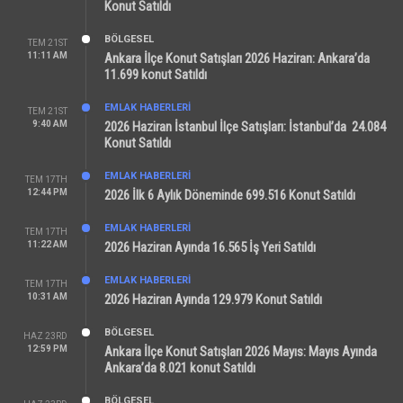
Konut Satıldı
BÖLGESEL
TEM 21ST
11:11 AM
Ankara İlçe Konut Satışları 2026 Haziran: Ankara’da
11.699 konut Satıldı
EMLAK HABERLERI
TEM 21ST
9:40 AM
2026 Haziran İstanbul İlçe Satışları: İstanbul’da 24.084
Konut Satıldı
EMLAK HABERLERI
TEM 17TH
12:44 PM
2026 İlk 6 Aylık Döneminde 699.516 Konut Satıldı
EMLAK HABERLERI
TEM 17TH
11:22 AM
2026 Haziran Ayında 16.565 İş Yeri Satıldı
EMLAK HABERLERI
TEM 17TH
10:31 AM
2026 Haziran Ayında 129.979 Konut Satıldı
BÖLGESEL
HAZ 23RD
12:59 PM
Ankara İlçe Konut Satışları 2026 Mayıs: Mayıs Ayında
Ankara’da 8.021 konut Satıldı
BÖLGESEL