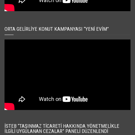
ORTA GELIRLIYE KONUT KAMPANYASI “YENI EVIM”
İSTEB “TAŞINMAZ TICARETI HAKKINDA YÖNETMELIKLE
İLGILI UYGULANAN CEZALAR” PANELI DÜZENLENDI