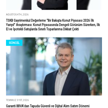
AĞUSTOS 4TH, 2026
TSKB Gayrimenkul Değerleme “Bir Bakışta Konut Piyasası 2026 İlk
Yarıyıl” Araştırması: Konut Piyasasında Dengeli Görünüm Sürerken, İlk
El ve İpotekli Satışlarda Sınırlı Toparlanma Dikkat Çekti
GÜNCEL
TEMMUZ 31ST, 2026
Garanti BBVA’dan Tapuda Güvenli ve Dijital Alım Satım Dönemi