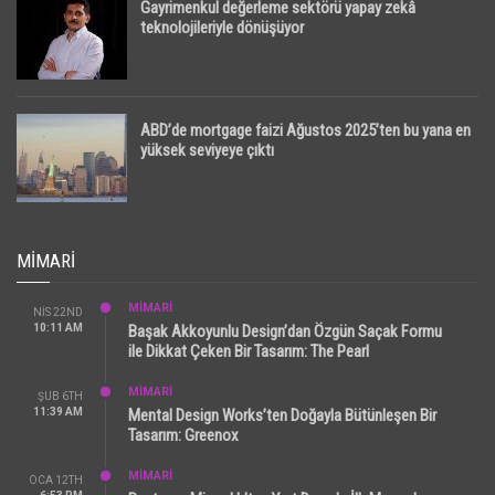
Gayrimenkul değerleme sektörü yapay zekâ
teknolojileriyle dönüşüyor
ABD’de mortgage faizi Ağustos 2025’ten bu yana en
yüksek seviyeye çıktı
MIMARI
MİMARİ
NIS 22ND
10:11 AM
Başak Akkoyunlu Design’dan Özgün Saçak Formu
ile Dikkat Çeken Bir Tasarım: The Pearl
MİMARİ
ŞUB 6TH
11:39 AM
Mental Design Works’ten Doğayla Bütünleşen Bir
Tasarım: Greenox
MİMARİ
OCA 12TH