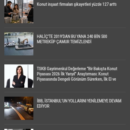
Konut inşaat firmaları şikayetleri yüzde 127 arttı
HALİÇ’TE 2019’DAN BU YANA 240 BİN 500
METREKÜP ÇAMUR TEMİZLENDİ
TSKB Gayrimenkul Değerleme “Bir Bakışta Konut
Piyasası 2026 İlk Yarıyıl” Araştırması: Konut
Piyasasında Dengeli Görünüm Sürerken, İlk El ve
İpotekli Satışlarda Sınırlı Toparlanma Dikkat Çekti
İBB, İSTANBUL’UN YOLLARINI YENİLEMEYE DEVAM
EDİYOR