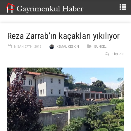
Reza Zarrab’ın kaçakları yıkılıyor
NISAN 27TH, 2016
KEMAL KESKIN
GÜNCEL
0 İÇERIK