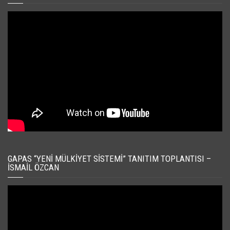
GAPAS “YENI MÜLKIYET SISTEMI” TANITIM TOPLANTISI –
İSMAIL ÖZCAN