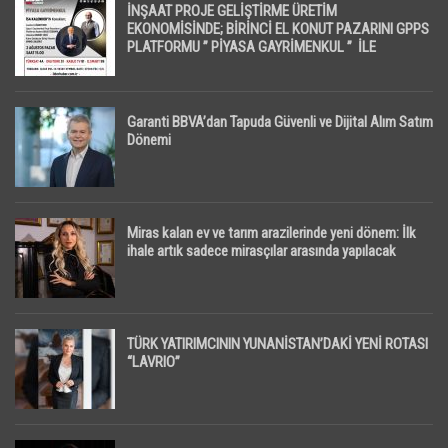
İNŞAAT PROJE GELİŞTİRME ÜRETİM
EKONOMİSİNDE; BİRİNCİ EL KONUT PAZARINI GPPS
PLATFORMU ” PİYASA GAYRİMENKUL ” İLE
EKRANLARA TAŞIYACAK
Garanti BBVA’dan Tapuda Güvenli ve Dijital Alım Satım
Dönemi
Miras kalan ev ve tarım arazilerinde yeni dönem: İlk
ihale artık sadece mirasçılar arasında yapılacak
TÜRK YATIRIMCININ YUNANİSTAN’DAKİ YENİ ROTASI
“LAVRIO”