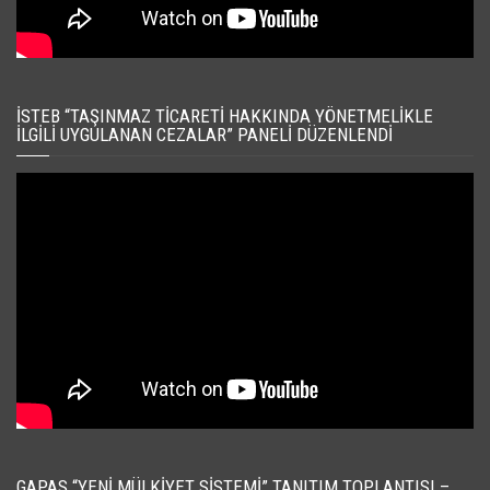
İSTEB “TAŞINMAZ TICARETI HAKKINDA YÖNETMELIKLE
İLGILI UYGULANAN CEZALAR” PANELI DÜZENLENDI
GAPAS “YENI MÜLKIYET SISTEMI” TANITIM TOPLANTISI –