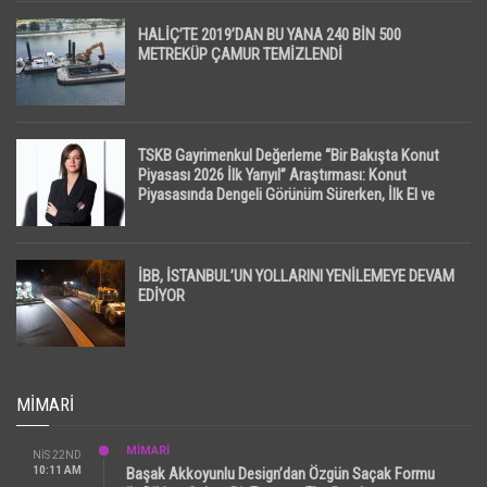
HALİÇ’TE 2019’DAN BU YANA 240 BİN 500
METREKÜP ÇAMUR TEMİZLENDİ
TSKB Gayrimenkul Değerleme “Bir Bakışta Konut
Piyasası 2026 İlk Yarıyıl” Araştırması: Konut
Piyasasında Dengeli Görünüm Sürerken, İlk El ve
İpotekli Satışlarda Sınırlı Toparlanma Dikkat Çekti
İBB, İSTANBUL’UN YOLLARINI YENİLEMEYE DEVAM
EDİYOR
MIMARI
MİMARİ
NIS 22ND
10:11 AM
Başak Akkoyunlu Design’dan Özgün Saçak Formu