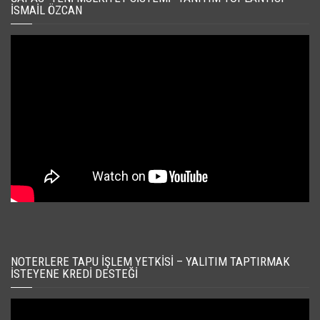
İSMAIL ÖZCAN
NOTERLERE TAPU İŞLEM YETKISI – YALITIM TAPTIRMAK
İSTEYENE KREDI DESTEĞI