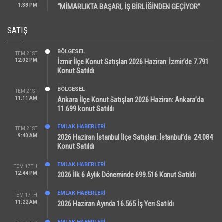
1:38 PM
“MİMARLIKTA BAŞARI, İŞ BİRLİĞİNDEN GEÇİYOR”
SATIŞ
BÖLGESEL
TEM 21ST
12:02 PM
İzmir İlçe Konut Satışları 2026 Haziran: İzmir’de 7.791
Konut Satıldı
BÖLGESEL
TEM 21ST
11:11 AM
Ankara İlçe Konut Satışları 2026 Haziran: Ankara’da
11.699 konut Satıldı
EMLAK HABERLERI
TEM 21ST
9:40 AM
2026 Haziran İstanbul İlçe Satışları: İstanbul’da 24.084
Konut Satıldı
EMLAK HABERLERI
TEM 17TH
12:44 PM
2026 İlk 6 Aylık Döneminde 699.516 Konut Satıldı
EMLAK HABERLERI
TEM 17TH
11:22 AM
2026 Haziran Ayında 16.565 İş Yeri Satıldı
EMLAK HABERLERI