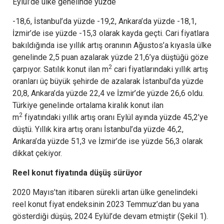
Eylül’de ülke genelinde yüzde
-18,6, İstanbul’da yüzde -19,2, Ankara’da yüzde -18,1,
İzmir’de ise yüzde -15,3 olarak kayda geçti. Cari fiyatlara
bakıldığında ise yıllık artış oranının Ağustos’a kıyasla ülke
genelinde 2,5 puan azalarak yüzde 21,6’ya düştüğü göze
2
çarpıyor. Satılık konut ilan m
cari fiyatlarındaki yıllık artış
oranları üç büyük şehirde de azalarak İstanbul’da yüzde
20,8, Ankara’da yüzde 22,4 ve İzmir’de yüzde 26,6 oldu.
Türkiye genelinde ortalama kiralık konut ilan
2
m
fiyatındaki yıllık artış oranı Eylül ayında yüzde 45,2’ye
düştü. Yıllık kira artış oranı İstanbul’da yüzde 46,2,
Ankara’da yüzde 51,3 ve İzmir’de ise yüzde 56,3 olarak
dikkat çekiyor.
Reel konut fiyatında düşüş sürüyor
2020 Mayıs’tan itibaren sürekli artan ülke genelindeki
reel konut fiyat endeksinin 2023 Temmuz’dan bu yana
gösterdiği düşüş, 2024 Eylül’de devam etmiştir (Şekil 1).