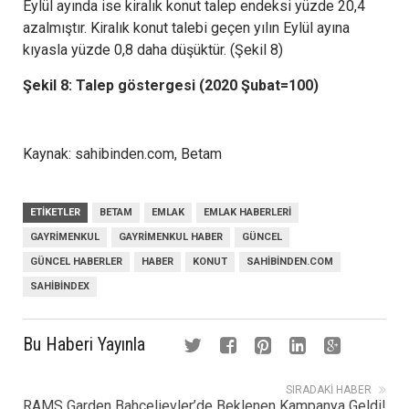
Eylül ayında ise kiralık konut talep endeksi yüzde 20,4
azalmıştır. Kiralık konut talebi geçen yılın Eylül ayına
kıyasla yüzde 0,8 daha düşüktür. (Şekil 8)
Şekil 8: Talep göstergesi (2020 Şubat=100)
Kaynak: sahibinden.com, Betam
ETIKETLER
BETAM
EMLAK
EMLAK HABERLERI
GAYRIMENKUL
GAYRIMENKUL HABER
GÜNCEL
GÜNCEL HABERLER
HABER
KONUT
SAHIBINDEN.COM
SAHIBINDEX
Bu Haberi Yayınla
SIRADAKI HABER
RAMS Garden Bahçelievler’de Beklenen Kampanya Geldi!