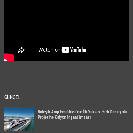
GÜNCEL
Birleşik Arap Emirlikleri’nin İlk Yüksek Hızlı Demiryolu
Projesine Kalyon İnşaat İmzası