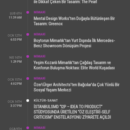
ile Dikkat Çeken Bir Tasarım: The Pearl
MİMARİ
ŞUB 6TH
11:39 AM
Mental Design Works’ten Doğayla Bütünleşen Bir
Tasarım: Greenox
MİMARİ
OCA 12TH
6:53 PM
Boytorun Mimarlık’tan Yurt Dışında İlk Mercedes-
Benz Showroom Dönüşüm Projesi
MİMARİ
NIS 16TH
1:29 PM
Yeşim Kozanlı Mimarlık’tan Çağdaş Tasarım ve
Konforun Buluşma Noktası: Elite World Kuşadası
MİMARİ
OCA 15TH
4:02 PM
Özer\Ürger Architects’ten Bağcılar’da Çok Yönlü Bir
Sosyal Yaşam Merkezi
KÜLTÜR-SANAT
OCA 14TH
3:37 PM
İSTANBULSMD “I2P – IDEA TO PRODUCT”
STÜDYOSUNDA ÜRETİLEN “ÖZ ELEŞTİRİ-SELF
CRITICISM” ENSTELASYONU ZİYARETE AÇILDI
MİMARİ
OCA 9TH