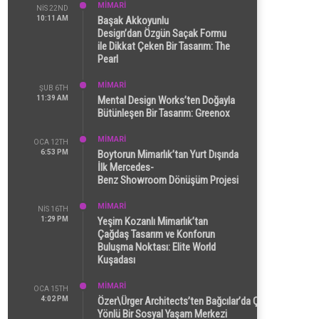
MİMARİ
NIS 22ND
10:11 AM
Başak Akkoyunlu
Design’dan Özgün Saçak Formu
ile Dikkat Çeken Bir Tasarım: The
Pearl
MİMARİ
ŞUB 6TH
11:39 AM
Mental Design Works’ten Doğayla
Bütünleşen Bir Tasarım: Greenox
MİMARİ
OCA 12TH
6:53 PM
Boytorun Mimarlık’tan Yurt Dışında
İlk Mercedes-
Benz Showroom Dönüşüm Projesi
MİMARİ
NIS 16TH
1:29 PM
Yeşim Kozanlı Mimarlık’tan
Çağdaş Tasarım ve Konforun
Buluşma Noktası: Elite World
Kuşadası
MİMARİ
OCA 15TH
4:02 PM
Özer\Ürger Architects’ten Bağcılar’da Çok
Yönlü Bir Sosyal Yaşam Merkezi