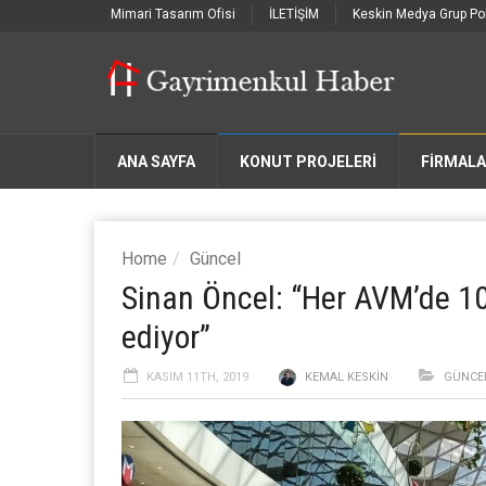
Mimari Tasarım Ofisi
İLETİŞİM
Keskin Medya Grup Por
ANA SAYFA
KONUT PROJELERİ
FIRMAL
Home
Güncel
Sinan Öncel: “Her AVM’de 1
ediyor”
KASIM 11TH, 2019
KEMAL KESKIN
GÜNCE