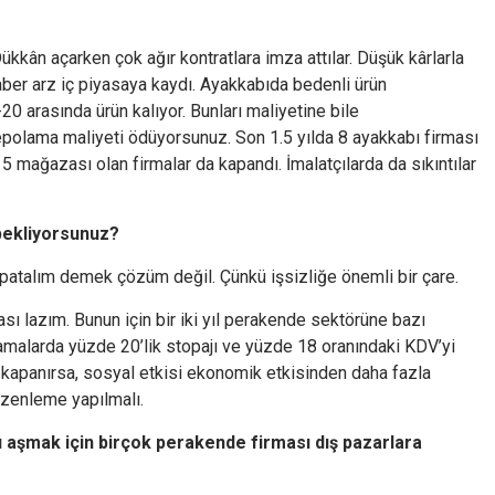
kkân açarken çok ağır kontratlara imza attılar. Düşük kârlarla
eraber arz iç piyasaya kaydı. Ayakkabıda bedenli ürün
 arasında ürün kalıyor. Bunları maliyetine bile
polama maliyeti ödüyorsunuz. Son 1.5 yılda 8 ayakkabı firması
 5 mağazası olan firmalar da kapandı. İmalatçılarda da sıkıntılar
bekliyorsunuz?
patalım demek çözüm değil. Çünkü işsizliğe önemli bir çare.
ası lazım. Bunun için bir iki yıl perakende sektörüne bazı
ralamalarda yüzde 20’lik stopajı ve yüzde 18 oranındaki KDV’yi
 kapanırsa, sosyal etkisi ekonomik etkisinden daha fazla
üzenleme yapılmalı.
ğu aşmak için birçok perakende firması dış pazarlara