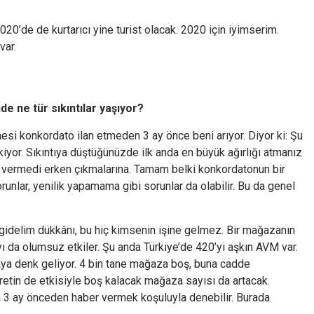
020’de de kurtarıcı yine turist olacak. 2020 için iyimserim.
 var.
e ne tür sıkıntılar yaşıyor?
esi konkordato ilan etmeden 3 ay önce beni arıyor. Diyor ki: Şu
or. Sıkıntıya düştüğünüzde ilk anda en büyük ağırlığı atmanız
in vermedi erken çıkmalarına. Tamam belki konkordatonun bir
unlar, yenilik yapamama gibi sorunlar da olabilir. Bu da genel
 gidelim dükkânı, bu hiç kimsenin işine gelmez. Bir mağazanın
da olumsuz etkiler. Şu anda Türkiye’de 420’yi aşkın AVM var.
a denk geliyor. 4 bin tane mağaza boş, buna cadde
aretin de etkisiyle boş kalacak mağaza sayısı da artacak.
la 3 ay önceden haber vermek koşuluyla denebilir. Burada