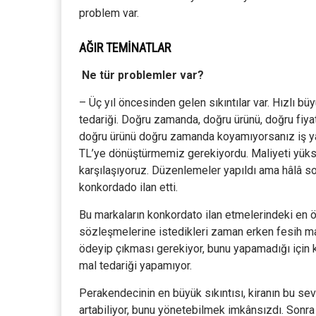
problem var.
AĞIR TEMİNATLAR
Ne tür problemler var?
– Üç yıl öncesinden gelen sıkıntılar var. Hızlı
tedariği. Doğru zamanda, doğru ürünü, doğru fiy
doğru ürünü doğru zamanda koyamıyorsanız iş yapa
TL’ye dönüştürmemiz gerekiyordu. Maliyeti yükse
karşılaşıyoruz. Düzenlemeler yapıldı ama hâlâ s
konkordado ilan etti.
Bu markaların konkordato ilan etmelerindeki en ö
sözleşmelerine istedikleri zaman erken fesih 
ödeyip çıkması gerekiyor, bunu yapamadığı için k
mal tedariği yapamıyor.
Perakendecinin en büyük sıkıntısı, kiranın bu s
artabiliyor, bunu yönetebilmek imkânsızdı. Son