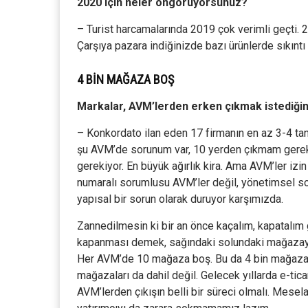
2020 için neler öngörüyorsunuz?
– Turist harcamalarında 2019 çok verimli geçti. 2
Çarşıya pazara indiğinizde bazı ürünlerde sıkıntı
4 BİN MAĞAZA BOŞ
Markalar, AVM’lerden erken çıkmak istediğind
– Konkordato ilan eden 17 firmanın en az 3-4 tan
şu AVM’de sorunum var, 10 yerden çıkmam gerekiy
gerekiyor. En büyük ağırlık kira. Ama AVM’ler iz
numaralı sorumlusu AVM’ler değil, yönetimsel sor
yapısal bir sorun olarak duruyor karşımızda.
Zannedilmesin ki bir an önce kaçalım, kapatalım
kapanması demek, sağındaki solundaki mağazayı 
Her AVM’de 10 mağaza boş. Bu da 4 bin mağazay
mağazaları da dahil değil. Gelecek yıllarda e-tic
AVM’lerden çıkışın belli bir süreci olmalı. Mese