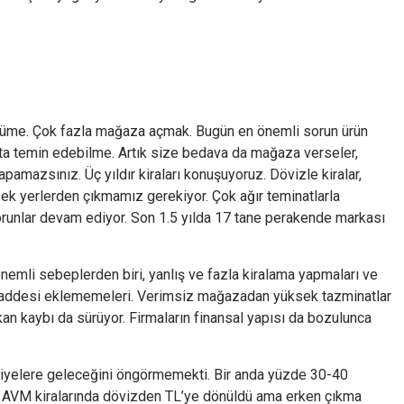
 büyüme. Çok fazla mağaza açmak. Bugün en önemli sorun ürün
ata temin edebilme. Artık size bedava da mağaza verseler,
mazsınız. Üç yıldır kiraları konuşuyoruz. Dövizle kiralar,
k yerlerden çıkmamız gerekiyor. Çok ağır teminatlarla
orunlar devam ediyor. Son 1.5 yılda 17 tane perakende markası
nemli sebeplerden biri, yanlış ve fazla kiralama yapmaları ve
maddesi eklememeleri. Verimsiz mağazadan yüksek tazminatlar
an kaybı da sürüyor. Firmaların finansal yapısı da bozulunca
eviyelere geleceğini öngörmemekti. Bir anda yüzde 30-40
ra AVM kiralarında dövizden TL’ye dönüldü ama erken çıkma