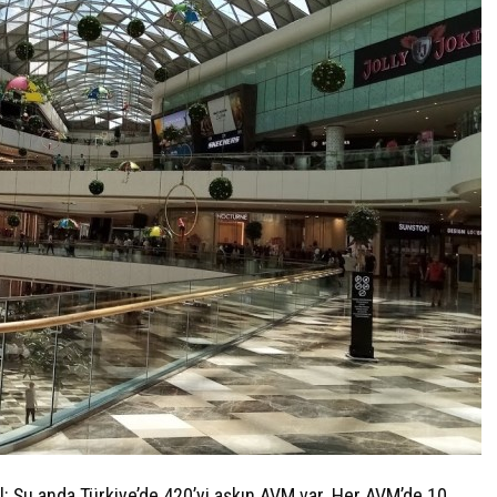
: Şu anda Türkiye’de 420’yi aşkın AVM var. Her AVM’de 10