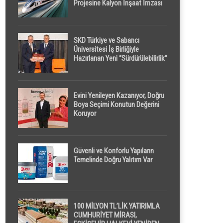
Projesine Kalyon İnşaat İmzası
SKD Türkiye ve Sabancı
Üniversitesi İş Birliğiyle
Hazırlanan Yeni “Sürdürülebilirlik”
Tanımı TDK Genel Türkçe
Sözlük’e Girdi
Evini Yenileyen Kazanıyor, Doğru
Boya Seçimi Konutun Değerini
Koruyor
Güvenli ve Konforlu Yapıların
Temelinde Doğru Yalıtım Var
100 MİLYON TL’LİK YATIRIMLA
CUMHURİYET MİRASI,