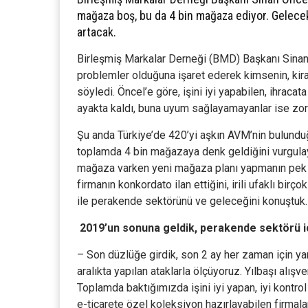
mağaza boş, bu da 4 bin mağaza ediyor. Gelecek 
artacak.
Birleşmiş Markalar Derneği (BMD) Başkanı Sinan
problemler olduğuna işaret ederek kimsenin, kir
söyledi. Öncel’e göre, işini iyi yapabilen, ihrac
ayakta kaldı, buna uyum sağlayamayanlar ise zor
Şu anda Türkiye’de 420’yi aşkın AVM’nin bulund
toplamda 4 bin mağazaya denk geldiğini vurgulay
mağaza varken yeni mağaza planı yapmanın pek b
firmanın konkordato ilan ettiğini, irili ufaklı b
ile perakende sektörünü ve geleceğini konuştuk
2019’un sonuna geldik, perakende sektörü iç
– Son düzlüğe girdik, son 2 ay her zaman için yarı
aralıkta yapılan ataklarla ölçüyoruz. Yılbaşı alı
Toplamda baktığımızda işini iyi yapan, iyi kontrol 
e-ticarete özel koleksiyon hazırlayabilen firmal