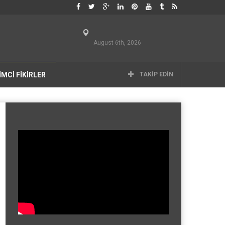
August 6th, 2026
İMCİ FİKİRLER
TAKIP EDIN