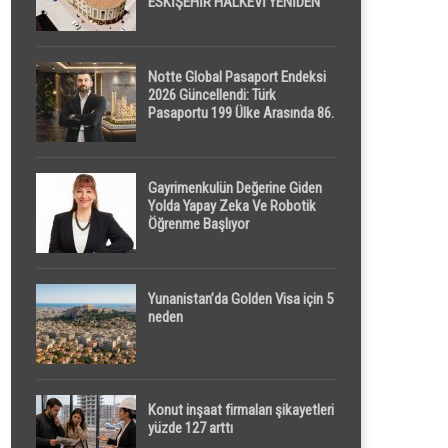
ESKİŞEHİR HALKEVİ YENİDEN
HAYAT BULUYOR
Notte Global Pasaport Endeksi
2026 Güncellendi: Türk
Pasaportu 199 Ülke Arasında 86.
Sırada
Gayrimenkulün Değerine Giden
Yolda Yapay Zeka Ve Robotik
Öğrenme Başlıyor
Yunanistan’da Golden Visa için 5
neden
Konut inşaat firmaları şikayetleri
yüzde 127 arttı