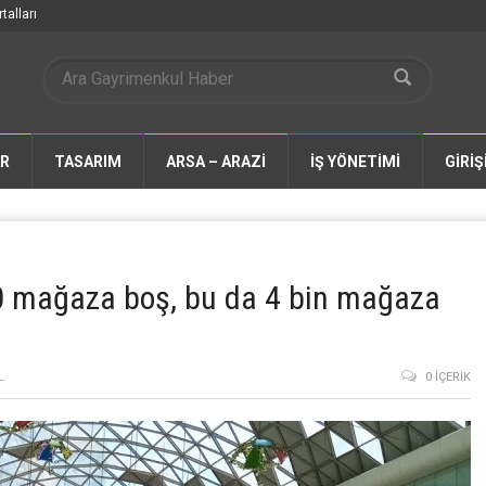
talları
AR
TASARIM
ARSA – ARAZİ
İŞ YÖNETİMİ
GİRİŞ
0 mağaza boş, bu da 4 bin mağaza
L
0 İÇERIK