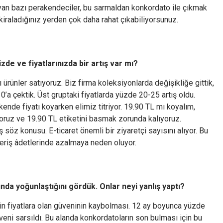
ayan bazı perakendeciler, bu sarmaldan konkordato ile çıkmak
 kiraladığınız yerden çok daha rahat çıkabiliyorsunuz.
zde ve fiyatlarınızda bir artış var mı?
ürünler satıyoruz. Biz firma koleksiyonlarda değişikliğe gittik,
 çektik. Üst gruptaki fiyatlarda yüzde 20-25 artış oldu.
kende fiyatı koyarken elimiz titriyor. 19.90 TL mı koyalım,
ruz ve 19.90 TL etiketini basmak zorunda kalıyoruz.
 söz konusu. E-ticaret önemli bir ziyaretçi sayısını alıyor. Bu
veriş âdetlerinde azalmaya neden oluyor.
da yoğunlaştığını gördük. Onlar neyi yanlış yaptı?
in fiyatlara olan güveninin kaybolması. 12 ay boyunca yüzde
üveni sarsıldı. Bu alanda konkordatoların son bulması için bu