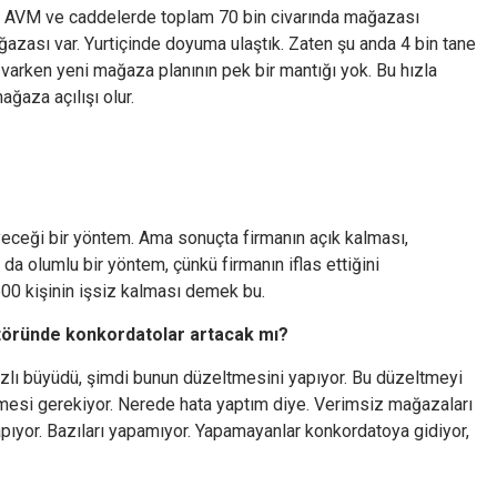
ın AVM ve caddelerde toplam 70 bin civarında mağazası
ğazası var. Yurtiçinde doyuma ulaştık. Zaten şu anda 4 bin tane
arken yeni mağaza planının pek bir mantığı yok. Bu hızla
ğaza açılışı olur.
eceği bir yöntem. Ama sonuçta firmanın açık kalması,
a olumlu bir yöntem, çünkü firmanın iflas ettiğini
00 kişinin işsiz kalması demek bu.
ktöründe konkordatolar artacak mı?
ızlı büyüdü, şimdi bunun düzeltmesini yapıyor. Bu düzeltmeyi
rmesi gerekiyor. Nerede hata yaptım diye. Verimsiz mağazaları
apıyor. Bazıları yapamıyor. Yapamayanlar konkordatoya gidiyor,