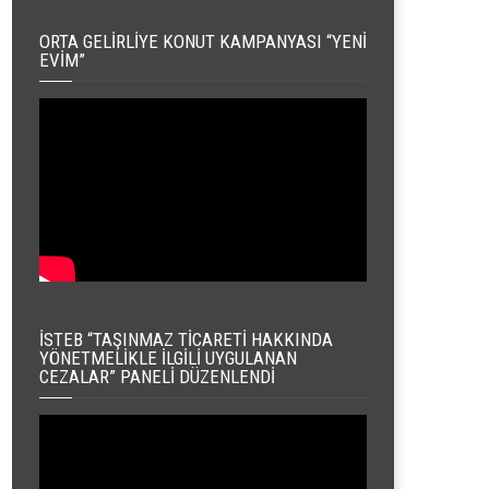
ORTA GELIRLIYE KONUT KAMPANYASI “YENI
EVIM”
İSTEB “TAŞINMAZ TICARETI HAKKINDA
YÖNETMELIKLE İLGILI UYGULANAN
CEZALAR” PANELI DÜZENLENDI