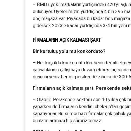
– BMD üyesi markaların yurtiçindeki 420’yi aşk
bulunuyor. Üyelerimizin yurtdışında 4 bin 396 ma
boş mağaza var. Piyasada bu kadar boş mağaza v
gidersek 2023’e kadar yurtdışında 3-4 bin yeni ma
FİRMALARIN AÇIK KALMASI ŞART
Bir kurtuluş yolu mu konkordato?
– Her koşulda konkordato kimsenin tercih etmey
çalışanlarının çalışmaya devam etmesi açısından d
düşünürseniz her bir perakende zincirinde 300-5
Firmaların açık kalması şart. Perakende se
– Olabilir. Perakende sektörü son 10 yılda çok h
yaparken de firmaların kendini chek-up’tan geçi
kapatıyorlar. Bu süreci bazı firmalar çok çabuk y
bunların artması hiç sürpriz olmaz.