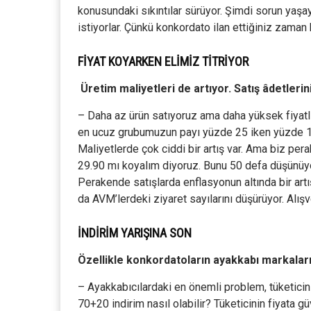
konusundaki sıkıntılar sürüyor. Şimdi sorun yaş
istiyorlar. Çünkü konkordato ilan ettiğiniz zaman
FİYAT KOYARKEN ELİMİZ TİTRİYOR
Üretim maliyetleri de artıyor. Satış âdetlerini
– Daha az ürün satıyoruz ama daha yüksek fiyatlı 
en ucuz grubumuzun payı yüzde 25 iken yüzde 10’a
Maliyetlerde çok ciddi bir artış var. Ama biz pera
29.90 mı koyalım diyoruz. Bunu 50 defa düşünüyo
Perakende satışlarda enflasyonun altında bir artış
da AVM’lerdeki ziyaret sayılarını düşürüyor. Alış
İNDİRİM YARIŞINA SON
Özellikle konkordatoların ayakkabı markaların
– Ayakkabıcılardaki en önemli problem, tüketicin
70+20 indirim nasıl olabilir? Tüketicinin fiyata g