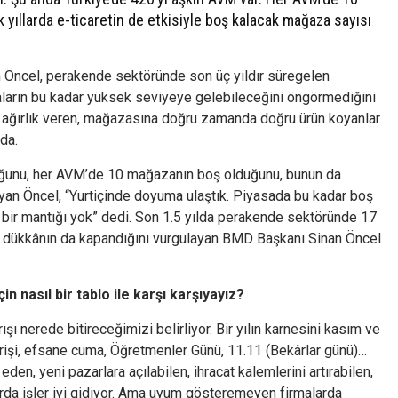
yıllarda e-ticaretin de etkisiyle boş kalacak mağaza sayısı
 Öncel, perakende sektöründe son üç yıldır süregelen
aların bu kadar yüksek seviyeye gelebileceğini öngörmediğini
ata ağırlık veren, mağazasına doğru zamanda doğru ürün koyanlar
da.
uğunu, her AVM’de 10 mağazanın boş olduğunu, bunun da
an Öncel, “Yurtiçinde doyuma ulaştık. Piyasada bu kadar boş
ir mantığı yok” dedi. Son 1.5 yılda perakende sektöründe 17
irçok dükkânın da kapandığını vurgulayan BMD Başkanı Sinan Öncel
.
in nasıl bir tablo ile karşı karşıyayız?
şı nerede bitireceğimizi belirliyor. Bir yılın karnesini kasım ve
şverişi, efsane cuma, Öğretmenler Günü, 11.11 (Bekârlar günü)…
eden, yeni pazarlara açılabilen, ihracat kalemlerini artırabilen,
arda işler iyi gidiyor. Ama uyum gösteremeyen firmalarda