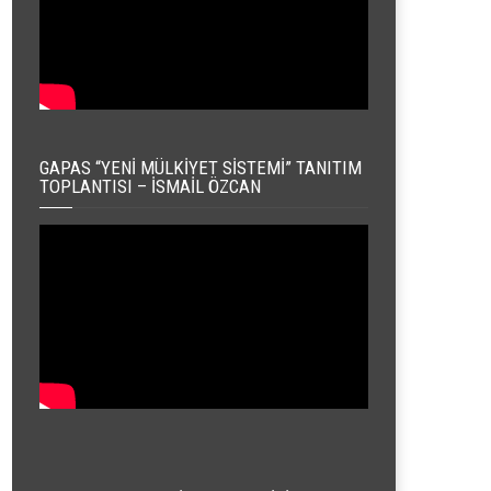
GAPAS “YENI MÜLKIYET SISTEMI” TANITIM
TOPLANTISI – İSMAIL ÖZCAN