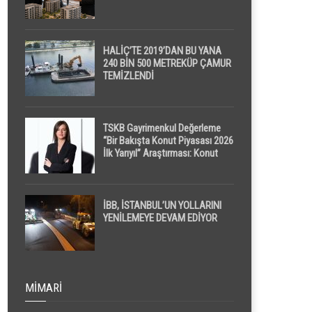
HALİÇ’TE 2019’DAN BU YANA
240 BİN 500 METREKÜP ÇAMUR
TEMİZLENDİ
TSKB Gayrimenkul Değerleme
“Bir Bakışta Konut Piyasası 2026
İlk Yarıyıl” Araştırması: Konut
Piyasasında Dengeli Görünüm
Sürerken, İlk El ve İpotekli
Satışlarda Sınırlı Toparlanma
Dikkat Çekti
İBB, İSTANBUL’UN YOLLARINI
YENİLEMEYE DEVAM EDİYOR
MIMARI