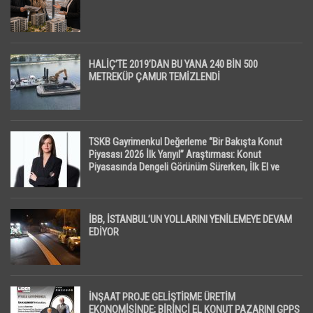
HALİÇ’TE 2019’DAN BU YANA 240 BİN 500
METREKÜP ÇAMUR TEMİZLENDİ
TSKB Gayrimenkul Değerleme “Bir Bakışta Konut
Piyasası 2026 İlk Yarıyıl” Araştırması: Konut
Piyasasında Dengeli Görünüm Sürerken, İlk El ve
İpotekli Satışlarda Sınırlı Toparlanma Dikkat Çekti
İBB, İSTANBUL’UN YOLLARINI YENİLEMEYE DEVAM
EDİYOR
İNŞAAT PROJE GELİŞTİRME ÜRETİM
EKONOMİSİNDE; BİRİNCİ EL KONUT PAZARINI GPPS