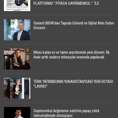
PLATFORMU ” PİYASA GAYRİMENKUL ” İLE
EKRANLARA TAŞIYACAK
Garanti BBVA’dan Tapuda Güvenli ve Dijital Alım Satım
Dönemi
Miras kalan ev ve tarım arazilerinde yeni dönem: İlk
ihale artık sadece mirasçılar arasında yapılacak
TÜRK YATIRIMCININ YUNANİSTAN’DAKİ YENİ ROTASI
“LAVRIO”
Gayrimenkul değerleme sektörü yapay zekâ
teknolojileriyle dönüşüyor