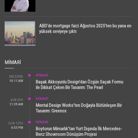
ABD’de mortgage faizi Ağustos 2025’ten bu yana en
yüksek seviyeye çıktı
MIMARI
MİMARİ
NIS 22ND
10:11 AM
Başak Akkoyunlu Design’dan Özgün Saçak Formu
ile Dikkat Çeken Bir Tasarım: The Pearl
MİMARİ
ŞUB 6TH
11:39 AM
Mental Design Works’ten Doğayla Bütünleşen Bir
Tasarım: Greenox
MİMARİ
OCA 12TH
6:53 PM
Boytorun Mimarlık’tan Yurt Dışında İlk Mercedes-
Benz Showroom Dönüşüm Projesi