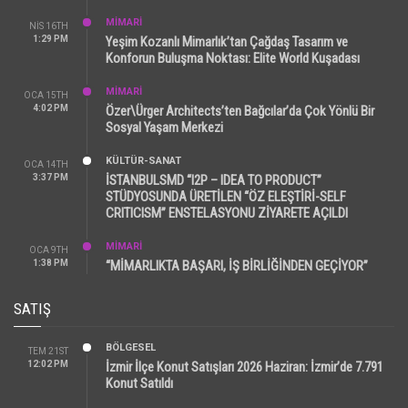
MİMARİ
NIS 16TH
1:29 PM
Yeşim Kozanlı Mimarlık’tan Çağdaş Tasarım ve
Konforun Buluşma Noktası: Elite World Kuşadası
MİMARİ
OCA 15TH
4:02 PM
Özer\Ürger Architects’ten Bağcılar’da Çok Yönlü Bir
Sosyal Yaşam Merkezi
KÜLTÜR-SANAT
OCA 14TH
3:37 PM
İSTANBULSMD “I2P – IDEA TO PRODUCT”
STÜDYOSUNDA ÜRETİLEN “ÖZ ELEŞTİRİ-SELF
CRITICISM” ENSTELASYONU ZİYARETE AÇILDI
MİMARİ
OCA 9TH
1:38 PM
“MİMARLIKTA BAŞARI, İŞ BİRLİĞİNDEN GEÇİYOR”
SATIŞ
BÖLGESEL
TEM 21ST
12:02 PM
İzmir İlçe Konut Satışları 2026 Haziran: İzmir’de 7.791
Konut Satıldı