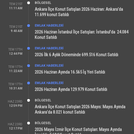
BÖLGESEL
TEM 21ST
11:11 AM
Ankara İlçe Konut Satışları 2026 Haziran: Ankara’da
11.699 konut Satıldı
EMLAK HABERLERI
TEM 21ST
9:40 AM
2026 Haziran İstanbul İlçe Satışları: İstanbul’da 24.084
Konut Satıldı
EMLAK HABERLERI
TEM 17TH
12:44 PM
2026 İlk 6 Aylık Döneminde 699.516 Konut Satıldı
EMLAK HABERLERI
TEM 17TH
11:22 AM
2026 Haziran Ayında 16.565 İş Yeri Satıldı
EMLAK HABERLERI
TEM 17TH
10:31 AM
2026 Haziran Ayında 129.979 Konut Satıldı
BÖLGESEL
HAZ 23RD
12:59 PM
Ankara İlçe Konut Satışları 2026 Mayıs: Mayıs Ayında
Ankara’da 8.021 konut Satıldı
BÖLGESEL
HAZ 23RD
12:17 PM
2026 Mayıs İzmir İlçe Konut Satışları: Mayıs Ayında