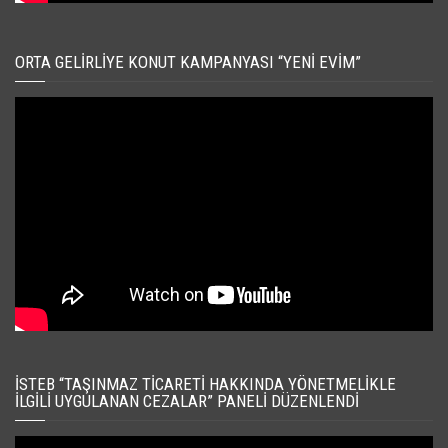
ORTA GELIRLIYE KONUT KAMPANYASI “YENI EVIM”
İSTEB “TAŞINMAZ TICARETI HAKKINDA YÖNETMELIKLE
İLGILI UYGULANAN CEZALAR” PANELI DÜZENLENDI