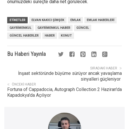
önümüzdeki süreçte daha net görülecek.
ETIKETLER
ELVAN KAKICI ŞIMŞEK
EMLAK
EMLAK HABERLERI
GAYRIMENKUL
GAYRIMENKUL HABER
GÜNCEL
GÜNCEL HABERLER
HABER
KONUT
Bu Haberi Yayınla
SIRADAKI HABER
İnşaat sektöründe büyüme sürüyor ancak yavaşlama
sinyalleri güçleniyor
ÖNCEKI HABER
Fortuna of Cappadocia, Autograph Collection 2 Haziran'da
Kapadokya'da Açılıyor