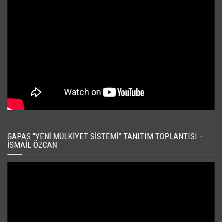
GAPAS “YENI MÜLKIYET SISTEMI” TANITIM TOPLANTISI –
İSMAIL ÖZCAN