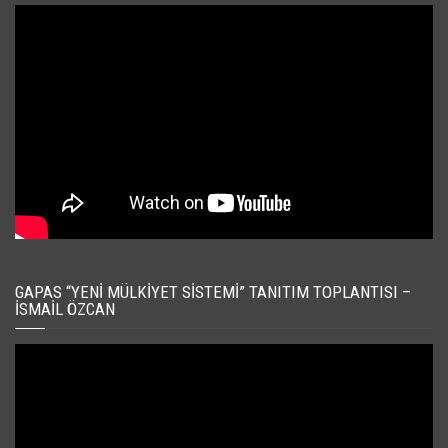
GAPAS “YENI MÜLKIYET SISTEMI” TANITIM TOPLANTISI –
İSMAIL ÖZCAN