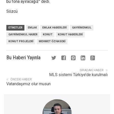
bu fona ayıracağız” dedi.
Sözcü
ETIKETLER
EMLAK
EMLAK HABERLERI
GAYRIMENKUL
GAYRIMENKUL HABER
KONUT
KONUT HABERLERI
KONUT PROJELERI
MEHMET ÖZHASEKI
Bu Haberi Yayınla
SIRADAKI HABER
MLS sistemi Türkiye’de kurulmalı
ÖNCEKI HABER
Vatandaşımız olur musun