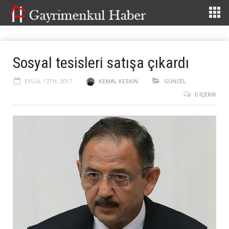
Sosyal tesisleri satışa çıkardı
EYLÜL 12TH, 2017
KEMAL KESKIN
GÜNCEL
0 İÇERIK