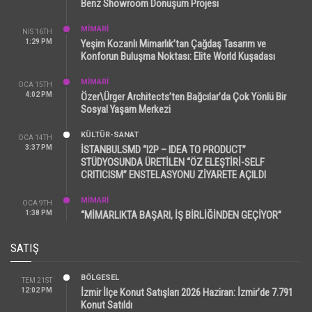
Benz Showroom Dönüşüm Projesi
MİMARİ
NIS 16TH
1:29 PM
Yeşim Kozanlı Mimarlık’tan Çağdaş Tasarım ve
Konforun Buluşma Noktası: Elite World Kuşadası
MİMARİ
OCA 15TH
4:02 PM
Özer\Ürger Architects’ten Bağcılar’da Çok Yönlü Bir
Sosyal Yaşam Merkezi
KÜLTÜR-SANAT
OCA 14TH
3:37 PM
İSTANBULSMD “I2P – IDEA TO PRODUCT”
STÜDYOSUNDA ÜRETİLEN “ÖZ ELEŞTİRİ-SELF
CRITICISM” ENSTELASYONU ZİYARETE AÇILDI
MİMARİ
OCA 9TH
1:38 PM
“MİMARLIKTA BAŞARI, İŞ BİRLİĞİNDEN GEÇİYOR”
SATIŞ
BÖLGESEL
TEM 21ST
12:02 PM
İzmir İlçe Konut Satışları 2026 Haziran: İzmir’de 7.791
Konut Satıldı