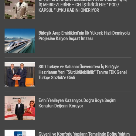
İŞ MERKEZLERİNE – GELİŞTİRİCİLERE ” POD /
KAPSÜL ” UYKU KABİNİ ÖNERİYOR
Birleşik Arap Emirlikleri’nin İlk Yüksek Hızlı Demiryolu
Projesine Kalyon İnşaat İmzası
SKD Türkiye ve Sabancı Üniversitesi İş Birliğiyle
Hazırlanan Yeni “Sürdürülebilirlik” Tanımı TDK Genel
Türkçe Sözlük’e Girdi
Evini Yenileyen Kazanıyor, Doğru Boya Seçimi
Konutun Değerini Koruyor
Güvenli ve Konforlu Yapıların Temelinde Doğru Yalıtım