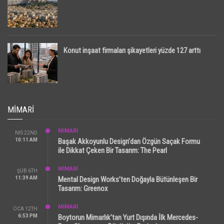
Konut inşaat firmaları şikayetleri yüzde 127 arttı
MIMARI
MİMARİ
NIS 22ND
10:11 AM
Başak Akkoyunlu Design’dan Özgün Saçak Formu
ile Dikkat Çeken Bir Tasarım: The Pearl
MİMARİ
ŞUB 6TH
11:39 AM
Mental Design Works’ten Doğayla Bütünleşen Bir
Tasarım: Greenox
MİMARİ
OCA 12TH
6:53 PM
Boytorun Mimarlık’tan Yurt Dışında İlk Mercedes-