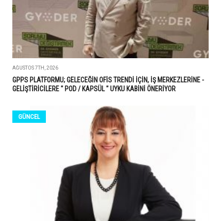
AĞUSTOS 7TH, 2026
GPPS PLATFORMU; GELECEĞİN OFİS TRENDİ İÇİN, İŞ MERKEZLERİNE -
GELİŞTİRİCİLERE " POD / KAPSÜL " UYKU KABİNİ ÖNERİYOR
GÜNCEL