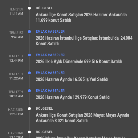
BÖLGESEL
TEM 21ST
11:11 AM
Ankara İlçe Konut Satışları 2026 Haziran: Ankara’da
11.699 konut Satıldı
EMLAK HABERLERI
TEM 21ST
9:40 AM
2026 Haziran İstanbul İlçe Satışları: İstanbul’da 24.084
Konut Satıldı
EMLAK HABERLERI
TEM 17TH
12:44 PM
2026 İlk 6 Aylık Döneminde 699.516 Konut Satıldı
EMLAK HABERLERI
TEM 17TH
11:22 AM
2026 Haziran Ayında 16.565 İş Yeri Satıldı
EMLAK HABERLERI
TEM 17TH
10:31 AM
2026 Haziran Ayında 129.979 Konut Satıldı
BÖLGESEL
HAZ 23RD
12:59 PM
Ankara İlçe Konut Satışları 2026 Mayıs: Mayıs Ayında
Ankara’da 8.021 konut Satıldı
BÖLGESEL
HAZ 23RD
12:17 PM