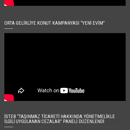
ORTA GELIRLIYE KONUT KAMPANYASI “YENI EVIM”
İSTEB “TAŞINMAZ TICARETI HAKKINDA YÖNETMELIKLE
İLGILI UYGULANAN CEZALAR” PANELI DÜZENLENDI