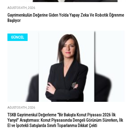
AĞUSTOS 4TH, 2026
Gayrimenkulün Değerine Giden Yolda Yapay Zeka Ve Robotik Öğrenme
Başlıyor
GÜNCEL
AĞUSTOS 4TH, 2026
TSKB Gayrimenkul Değerleme “Bir Bakışta Konut Piyasası 2026 İlk
Yarıyıl” Araştırması: Konut Piyasasında Dengeli Görünüm Sürerken, İlk
El ve İpotekli Satışlarda Sınırlı Toparlanma Dikkat Çekti