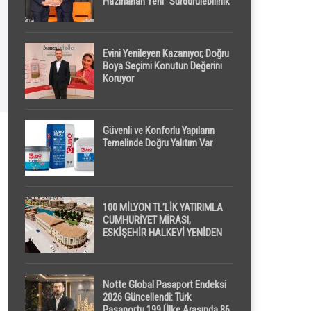
Hazırlanan Yeni “Sürdürülebilirlik”
Tanımı TDK Genel Türkçe
Sözlük’e Girdi
Evini Yenileyen Kazanıyor, Doğru
Boya Seçimi Konutun Değerini
Koruyor
Güvenli ve Konforlu Yapıların
Temelinde Doğru Yalıtım Var
100 MİLYON TL’LİK YATIRIMLA
CUMHURİYET MİRASI,
ESKİŞEHİR HALKEVİ YENİDEN
HAYAT BULUYOR
Notte Global Pasaport Endeksi
2026 Güncellendi: Türk
Pasaportu 199 Ülke Arasında 86.