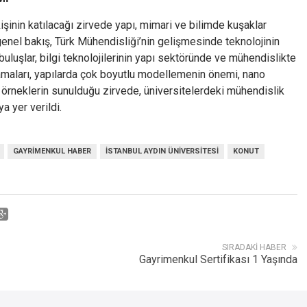
inin katılacağı zirvede yapı, mimari ve bilimde kuşaklar
nel bakış, Türk Mühendisliği’nin gelişmesinde teknolojinin
buluşlar, bilgi teknolojilerinin yapı sektöründe ve mühendislikte
lamaları, yapılarda çok boyutlu modellemenin önemi, nano
n örneklerin sunulduğu zirvede, üniversitelerdeki mühendislik
a yer verildi.
GAYRIMENKUL HABER
ISTANBUL AYDIN ÜNIVERSITESI
KONUT
SIRADAKI HABER
Gayrimenkul Sertifikası 1 Yaşında