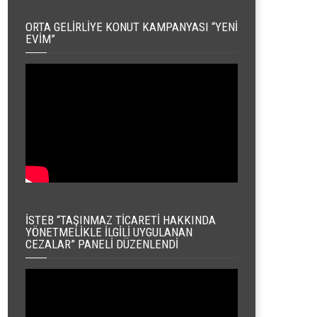
ORTA GELIRLIYE KONUT KAMPANYASI “YENI
EVIM”
İSTEB “TAŞINMAZ TICARETI HAKKINDA
YÖNETMELIKLE İLGILI UYGULANAN
CEZALAR” PANELI DÜZENLENDI