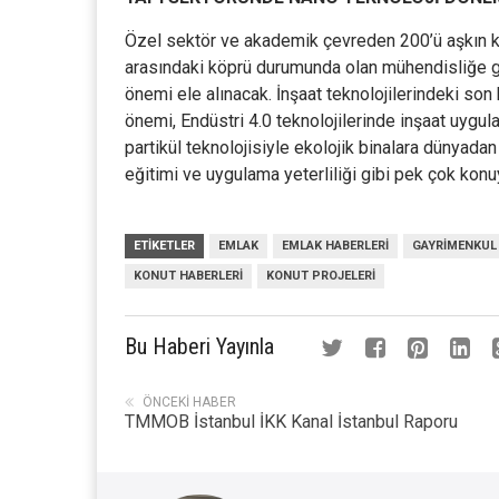
Özel sektör ve akademik çevreden 200’ü aşkın kiş
arasındaki köprü durumunda olan mühendisliğe ge
önemi ele alınacak. İnşaat teknolojilerindeki son 
önemi, Endüstri 4.0 teknolojilerinde inşaat uygu
partikül teknolojisiyle ekolojik binalara dünyada
eğitimi ve uygulama yeterliliği gibi pek çok konuy
ETIKETLER
EMLAK
EMLAK HABERLERI
GAYRIMENKUL
KONUT HABERLERI
KONUT PROJELERI
Bu Haberi Yayınla
ÖNCEKI HABER
TMMOB İstanbul İKK Kanal İstanbul Raporu