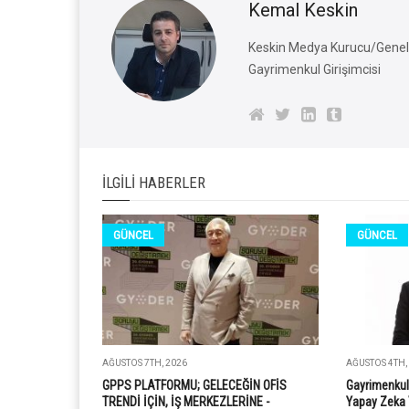
Kemal Keskin
Keskin Medya Kurucu/Genel 
Gayrimenkul Girişimcisi
İLGILI HABERLER
GÜNCEL
GÜNCEL
AĞUSTOS 7TH, 2026
AĞUSTOS 4TH,
GPPS PLATFORMU; GELECEĞİN OFİS
Gayrimenkul
TRENDİ İÇİN, İŞ MERKEZLERİNE -
Yapay Zeka 