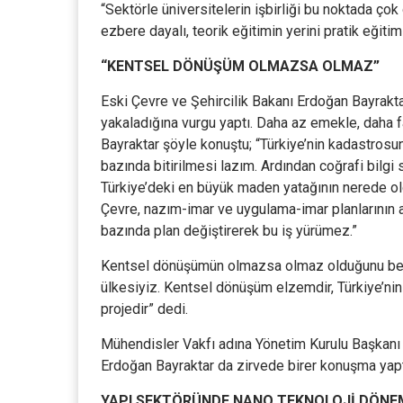
“Sektörle üniversitelerin işbirliği bu noktada çok
ezbere dayalı, teorik eğitimin yerini pratik eğitim a
“KENTSEL DÖNÜŞÜM OLMAZSA OLMAZ”
Eski Çevre ve Şehircilik Bakanı Erdoğan Bayraktar
yakaladığına vurgu yaptı. Daha az emekle, daha f
Bayraktar şöyle konuştu; “Türkiye’nin kadastrosun
bazında bitirilmesi lazım. Ardından coğrafi bilgi 
Türkiye’deki en büyük maden yatağının nerede oldu
Çevre, nazım-imar ve uygulama-imar planlarının a
bazında plan değiştirerek bu iş yürümez.”
Kentsel dönüşümün olmazsa olmaz olduğunu belir
ülkesiyiz. Kentsel dönüşüm elzemdir, Türkiye’nin g
projedir” dedi.
Mühendisler Vakfı adına Yönetim Kurulu Başkanı Y
Erdoğan Bayraktar da zirvede birer konuşma yapt
YAPI SEKTÖRÜNDE NANO TEKNOLOJİ DÖNE