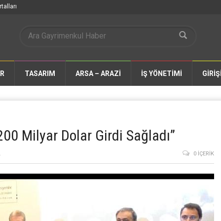
talları
AR
TASARIM
ARSA – ARAZİ
İŞ YÖNETİMİ
GİRİŞ
00 Milyar Dolar Girdi Sağladı”
L
0 İÇERIK