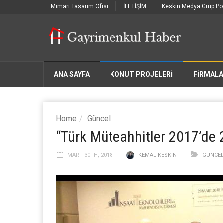
Mimari Tasarım Ofisi
İLETİŞİM
Keskin Medya Grup Por
ANA SAYFA
KONUT PROJELERİ
FIRMAL
Home
Güncel
“Türk Müteahhitler 2017’de 2
MART 30TH, 2018
KEMAL KESKIN
GÜNCE