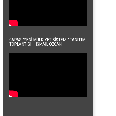
GAPAS “YENI MÜLKIYET SISTEMI” TANITIM
TOPLANTISI – İSMAIL ÖZCAN