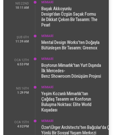
MİMARİ
NIS 22ND
10:11 AM
Başak Akkoyunlu
Design’dan Özgün Saçak Formu
ile Dikkat Çeken Bir Tasarım: The
Pearl
MİMARİ
ŞUB 6TH
11:39 AM
Mental Design Works’ten Doğayla
Bütünleşen Bir Tasarım: Greenox
MİMARİ
OCA 12TH
6:53 PM
Boytorun Mimarlık’tan Yurt Dışında
İlk Mercedes-
Benz Showroom Dönüşüm Projesi
MİMARİ
NIS 16TH
1:29 PM
Yeşim Kozanlı Mimarlık’tan
Çağdaş Tasarım ve Konforun
Buluşma Noktası: Elite World
Kuşadası
MİMARİ
OCA 15TH
4:02 PM
Özer\Ürger Architects’ten Bağcılar’da Çok
Yönlü Bir Sosyal Yaşam Merkezi