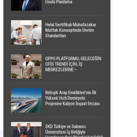
Usulü Planlama
Helal Sertifikalı Muhafazakar
Mutfak Konseptinde Üretim
Standartları
GPPS PLATFORMU; GELECEĞİN
OFİS TRENDİ İÇİN, İŞ
MERKEZLERİNE –
GELİŞTİRİCİLERE ” POD /
KAPSÜL ” UYKU KABİNİ
ÖNERİYOR
Birleşik Arap Emirlikleri’nin İlk
Yüksek Hızlı Demiryolu
Projesine Kalyon İnşaat İmzası
SKD Türkiye ve Sabancı
Üniversitesi İş Birliğiyle