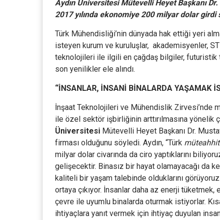
Aydın Üniversitesi Mütevelli Heyet Başkanı Dr
2017 yılında ekonomiye 200 milyar dolar girdi s
Türk Mühendisliği’nin dünyada hak ettiği yeri al
isteyen kurum ve kuruluşlar, akademisyenler, STK
teknolojileri ile ilgili en çağdaş bilgiler, futurist
son yenilikler ele alındı.
“İNSANLAR, İNSANİ BİNALARDA YAŞAMAK İ
İnşaat Teknolojileri ve Mühendislik Zirvesi’nde 
ile özel sektör işbirliğinin arttırılmasına yöneli
Üniversitesi
Mütevelli Heyet Başkanı Dr. Mustaf
firması olduğunu söyledi. Aydın, “Türk
müteahhit
milyar dolar civarında da ciro yaptıklarını biliyor
gelişecektir. Binasız bir hayat olamayacağı da ke
kaliteli bir yaşam talebinde olduklarını görüyoruz.
ortaya çıkıyor. İnsanlar daha az enerji tüketmek, 
çevre ile uyumlu binalarda oturmak istiyorlar. Kı
ihtiyaçlara yanıt vermek için ihtiyaç duyulan ins