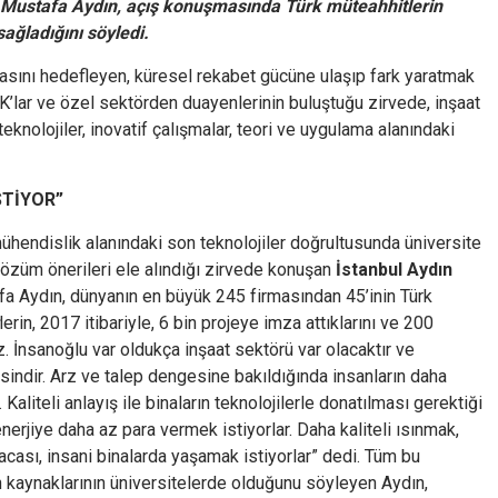
. Mustafa Aydın, açış konuşmasında Türk müteahhitlerin
ağladığını söyledi.
masını hedefleyen, küresel rekabet gücüne ulaşıp fark yaratmak
’lar ve özel sektörden duayenlerinin buluştuğu zirvede, inşaat
ik teknolojiler, inovatif çalışmalar, teori ve uygulama alanındaki
STİYOR”
mühendislik alanındaki son teknolojiler doğrultusunda üniversite
k çözüm önerileri ele alındığı zirvede konuşan
İstanbul Aydın
a Aydın, dünyanın en büyük 245 firmasından 45’inin Türk
lerin, 2017 itibariyle, 6 bin projeye imza attıklarını ve 200
uz. İnsanoğlu var oldukça inşaat sektörü var olacaktır ve
sindir. Arz ve talep dengesine bakıldığında insanların daha
 Kaliteli anlayış ile binaların teknolojilerle donatılması gerektiği
enerjiye daha az para vermek istiyorlar. Daha kaliteli ısınmak,
sacası, insani binalarda yaşamak istiyorlar” dedi. Tüm bu
an kaynaklarının üniversitelerde olduğunu söyleyen Aydın,