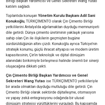
Birliği Başkan Yardımcısı ve Genel Sekreteri Wang Yutao
katılım sağladı.
Toplantıda konuşan
Yönetim Kurulu Başkanı Adil Sani
Konukoğlu
, TÜRKÇİMENTO olarak Çin Çimento Birliği
yetkililerini Antalya’da ağırlamaktan duyduğu memnuniyeti
dile getirdi. Dünya çimento üretiminin yaklaşık yarısına
sahip olan Çin ile ilişkilerin geçmişten bugüne
sürdürüldüğünün altını çizdi. Konukoğlu ayrıca Türkiye’nin
stratejik konumu, güçlü ihracat altyapısı ve modern üretim
kapasitesinin; Çin’in teknolojik ve dijital dönüşüm
alanındaki birikimiyle birleşmesi halinde önemli bir sinerji
oluşacağına dikkati çekti.
Çin Çimento Birliği Başkan Yardımcısı ve Genel
Sekreteri Wang Yutao
ise TÜRKÇİMENTO yetkilileriyle
bir arada olmaktan duyduğu mutluluğu dile getirdi. Çin
Çimento Birliği olarak sektörde dijitalleşme, otomasyon
ve yapay zekâ entegrasyonu odağında bir ulusal
dönüşüm stratejisi yürüttüklerini vurguladı. Bu kapsamda