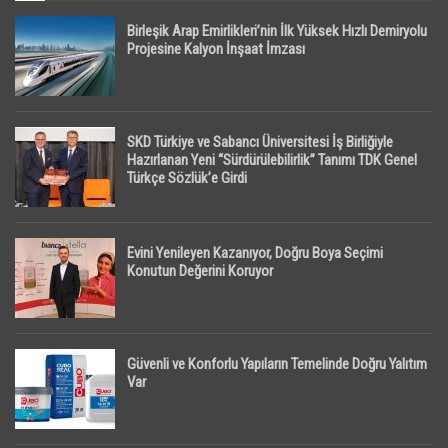
Birleşik Arap Emirlikleri’nin İlk Yüksek Hızlı Demiryolu
Projesine Kalyon İnşaat İmzası
SKD Türkiye ve Sabancı Üniversitesi İş Birliğiyle
Hazırlanan Yeni “Sürdürülebilirlik” Tanımı TDK Genel
Türkçe Sözlük’e Girdi
Evini Yenileyen Kazanıyor, Doğru Boya Seçimi
Konutun Değerini Koruyor
Güvenli ve Konforlu Yapıların Temelinde Doğru Yalıtım
Var