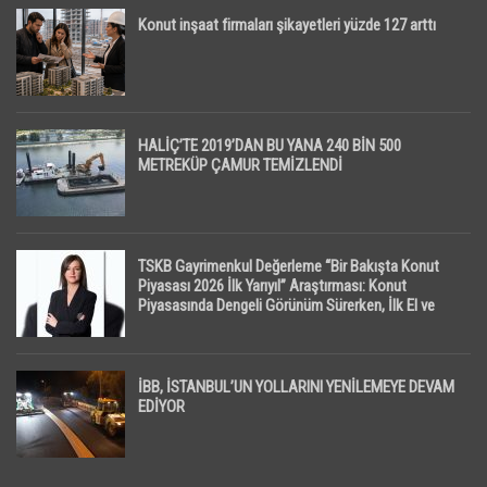
Konut inşaat firmaları şikayetleri yüzde 127 arttı
HALİÇ’TE 2019’DAN BU YANA 240 BİN 500
METREKÜP ÇAMUR TEMİZLENDİ
TSKB Gayrimenkul Değerleme “Bir Bakışta Konut
Piyasası 2026 İlk Yarıyıl” Araştırması: Konut
Piyasasında Dengeli Görünüm Sürerken, İlk El ve
İpotekli Satışlarda Sınırlı Toparlanma Dikkat Çekti
İBB, İSTANBUL’UN YOLLARINI YENİLEMEYE DEVAM
EDİYOR