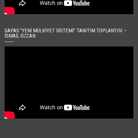
GAPAS “YENI MÜLKIYET SISTEMI” TANITIM TOPLANTISI –
İSMAIL ÖZCAN