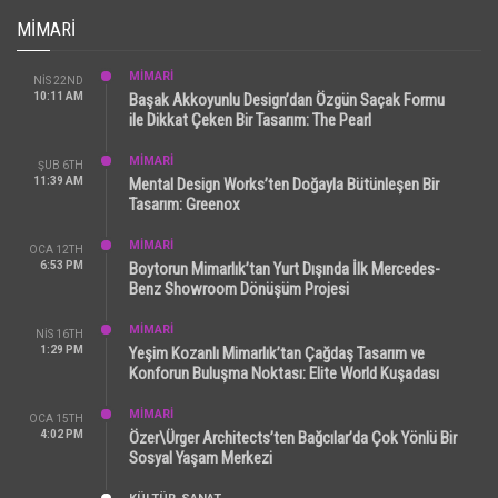
MIMARI
MİMARİ
NIS 22ND
10:11 AM
Başak Akkoyunlu Design’dan Özgün Saçak Formu
ile Dikkat Çeken Bir Tasarım: The Pearl
MİMARİ
ŞUB 6TH
11:39 AM
Mental Design Works’ten Doğayla Bütünleşen Bir
Tasarım: Greenox
MİMARİ
OCA 12TH
6:53 PM
Boytorun Mimarlık’tan Yurt Dışında İlk Mercedes-
Benz Showroom Dönüşüm Projesi
MİMARİ
NIS 16TH
1:29 PM
Yeşim Kozanlı Mimarlık’tan Çağdaş Tasarım ve
Konforun Buluşma Noktası: Elite World Kuşadası
MİMARİ
OCA 15TH
4:02 PM
Özer\Ürger Architects’ten Bağcılar’da Çok Yönlü Bir
Sosyal Yaşam Merkezi