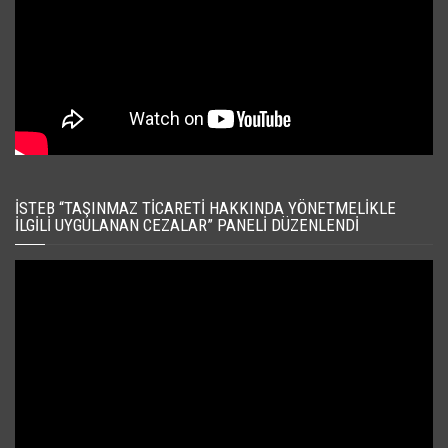
İSTEB “TAŞINMAZ TICARETI HAKKINDA YÖNETMELIKLE
İLGILI UYGULANAN CEZALAR” PANELI DÜZENLENDI