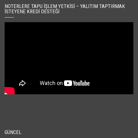
NOTERLERE TAPU İŞLEM YETKISI – YALITIM TAPTIRMAK
İSTEYENE KREDI DESTEĞI
GÜNCEL