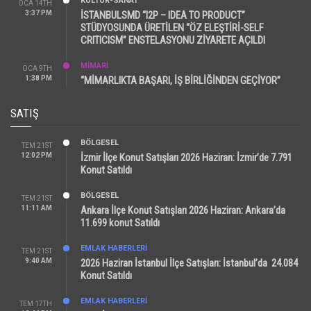
KÜLTÜR-SANAT
OCA 14TH
3:37 PM
İSTANBULSMD “I2P – IDEA TO PRODUCT”
STÜDYOSUNDA ÜRETİLEN “ÖZ ELEŞTİRİ-SELF
CRITICISM” ENSTELASYONU ZİYARETE AÇILDI
MİMARİ
OCA 9TH
1:38 PM
“MİMARLIKTA BAŞARI, İŞ BİRLİĞİNDEN GEÇİYOR”
SATIŞ
BÖLGESEL
TEM 21ST
12:02 PM
İzmir İlçe Konut Satışları 2026 Haziran: İzmir’de 7.791
Konut Satıldı
BÖLGESEL
TEM 21ST
11:11 AM
Ankara İlçe Konut Satışları 2026 Haziran: Ankara’da
11.699 konut Satıldı
EMLAK HABERLERI
TEM 21ST
9:40 AM
2026 Haziran İstanbul İlçe Satışları: İstanbul’da 24.084
Konut Satıldı
EMLAK HABERLERI
TEM 17TH