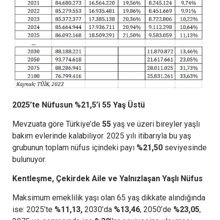
2025’te Nüfusun %21,5’i 55 Yaş Üstü
Mevzuata göre Türkiye’de
55
yaş ve üzeri bireyler yaşlı
bakım evlerinde kalabiliyor. 2025 yılı itibarıyla bu yaş
grubunun toplam nüfus içindeki payı
%21,50
seviyesinde
bulunuyor.
Kentleşme, Çekirdek Aile ve Yalnızlaşan Yaşlı Nüfus
Maksimum emeklilik yaşı olan 65 yaş dikkate alındığında
ise: 2025’te
%11,13,
2030’da
%13,46
, 2050’de
%23,05
,