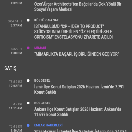
4:02 PM
Özer\Ürger Architects’ten Bağcılar’da Çok Yönlü Bir
Sosyal Yaşam Merkezi
KÜLTÜR-SANAT
OCA 14TH
3:37 PM
İSTANBULSMD “I2P – IDEA TO PRODUCT”
STÜDYOSUNDA ÜRETİLEN “ÖZ ELEŞTİRİ-SELF
CRITICISM” ENSTELASYONU ZİYARETE AÇILDI
MİMARİ
OCA 9TH
1:38 PM
“MİMARLIKTA BAŞARI, İŞ BİRLİĞİNDEN GEÇİYOR”
SATIŞ
BÖLGESEL
TEM 21ST
12:02 PM
İzmir İlçe Konut Satışları 2026 Haziran: İzmir’de 7.791
Konut Satıldı
BÖLGESEL
TEM 21ST
11:11 AM
Ankara İlçe Konut Satışları 2026 Haziran: Ankara’da
11.699 konut Satıldı
EMLAK HABERLERI
TEM 21ST
9:40 AM
2026 Haziran İstanbul İlçe Satışları: İstanbul’da 24.084