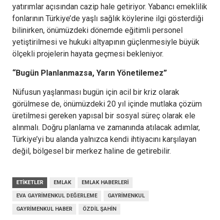
yatırımlar açısından cazip hale getiriyor. Yabancı emeklilik
fonlarının Türkiye’de yaşlı sağlık köylerine ilgi gösterdiği
bilinirken, önümüzdeki dönemde eğitimli personel
yetiştirilmesi ve hukuki altyapının güçlenmesiyle büyük
ölçekli projelerin hayata geçmesi bekleniyor.
“Bugün Planlanmazsa, Yarın Yönetilemez”
Nüfusun yaşlanması bugün için acil bir kriz olarak
görülmese de, önümüzdeki 20 yıl içinde mutlaka çözüm
üretilmesi gereken yapısal bir sosyal süreç olarak ele
alınmalı. Doğru planlama ve zamanında atılacak adımlar,
Türkiye’yi bu alanda yalnızca kendi ihtiyacını karşılayan
değil, bölgesel bir merkez haline de getirebilir.
ETIKETLER
EMLAK
EMLAK HABERLERI
EVA GAYRIMENKUL DEĞERLEME
GAYRIMENKUL
GAYRIMENKUL HABER
ÖZDIL ŞAHIN