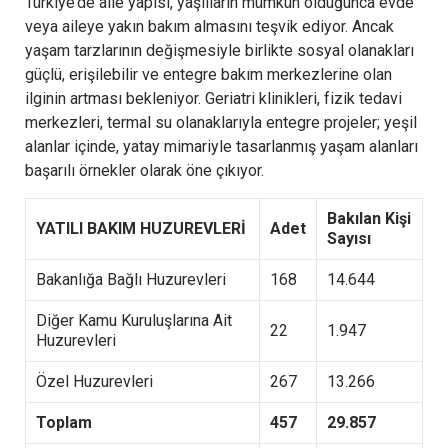
Türkiye’de aile yapısı, yaşlıların mümkün olduğunca evde
veya aileye yakın bakım almasını teşvik ediyor. Ancak
yaşam tarzlarının değişmesiyle birlikte sosyal olanakları
güçlü, erişilebilir ve entegre bakım merkezlerine olan
ilginin artması bekleniyor. Geriatri klinikleri, fizik tedavi
merkezleri, termal su olanaklarıyla entegre projeler; yeşil
alanlar içinde, yatay mimariyle tasarlanmış yaşam alanları
başarılı örnekler olarak öne çıkıyor.
Bakılan Kişi
YATILI BAKIM HUZUREVLERİ
Adet
Sayısı
Bakanlığa Bağlı Huzurevleri
168
14.644
Diğer Kamu Kuruluşlarına Ait
22
1.947
Huzurevleri
Özel Huzurevleri
267
13.266
Toplam
457
29.857