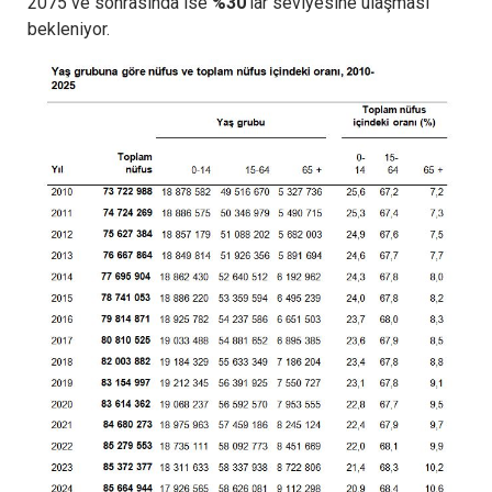
2075 ve sonrasında ise
%30
’lar seviyesine ulaşması
bekleniyor.