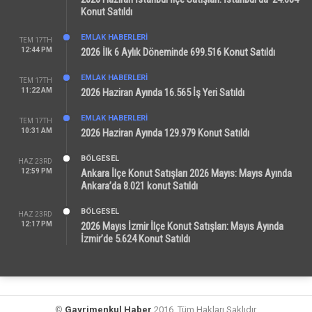
Konut Satıldı
EMLAK HABERLERI
TEM 17TH
12:44 PM
2026 İlk 6 Aylık Döneminde 699.516 Konut Satıldı
EMLAK HABERLERI
TEM 17TH
11:22 AM
2026 Haziran Ayında 16.565 İş Yeri Satıldı
EMLAK HABERLERI
TEM 17TH
10:31 AM
2026 Haziran Ayında 129.979 Konut Satıldı
BÖLGESEL
HAZ 23RD
12:59 PM
Ankara İlçe Konut Satışları 2026 Mayıs: Mayıs Ayında
Ankara’da 8.021 konut Satıldı
BÖLGESEL
HAZ 23RD
12:17 PM
2026 Mayıs İzmir İlçe Konut Satışları: Mayıs Ayında
İzmir’de 5.624 Konut Satıldı
©
Gayrimenkul Haber
2016. Tüm Hakları Saklıdır.