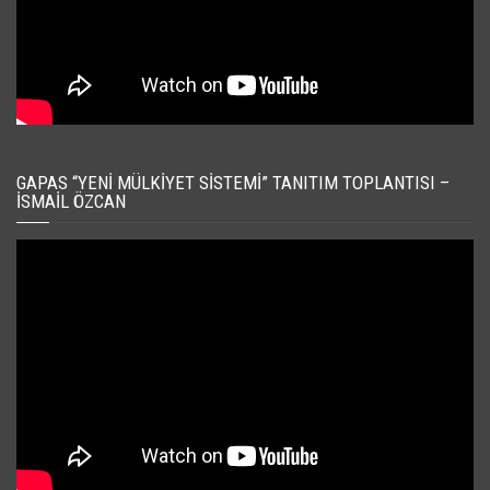
GAPAS “YENI MÜLKIYET SISTEMI” TANITIM TOPLANTISI –
İSMAIL ÖZCAN