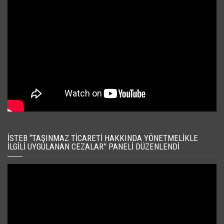
İSTEB “TAŞINMAZ TICARETI HAKKINDA YÖNETMELIKLE
İLGILI UYGULANAN CEZALAR” PANELI DÜZENLENDI