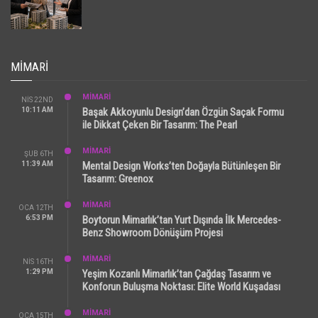
MIMARI
MİMARİ
NIS 22ND
10:11 AM
Başak Akkoyunlu Design’dan Özgün Saçak Formu
ile Dikkat Çeken Bir Tasarım: The Pearl
MİMARİ
ŞUB 6TH
11:39 AM
Mental Design Works’ten Doğayla Bütünleşen Bir
Tasarım: Greenox
MİMARİ
OCA 12TH
6:53 PM
Boytorun Mimarlık’tan Yurt Dışında İlk Mercedes-
Benz Showroom Dönüşüm Projesi
MİMARİ
NIS 16TH
1:29 PM
Yeşim Kozanlı Mimarlık’tan Çağdaş Tasarım ve
Konforun Buluşma Noktası: Elite World Kuşadası
MİMARİ
OCA 15TH