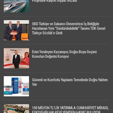
Projesine Kalyon İnşaat İmzası
SKD Türkiye ve Sabancı Üniversitesi İş Birliğiyle
Hazırlanan Yeni “Sürdürülebilirlik” Tanımı TDK Genel
Türkçe Sözlük’e Girdi
Evini Yenileyen Kazanıyor, Doğru Boya Seçimi
Konutun Değerini Koruyor
Güvenli ve Konforlu Yapıların Temelinde Doğru Yalıtım
Var
100 MİLYON TL’LİK YATIRIMLA CUMHURİYET MİRASI,
ESKİŞEHİR HALKEVİ YENİDEN HAYAT BULUYOR