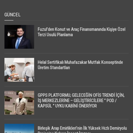
GÜNCEL
Fuzul’den Konut ve Araç Finansmanında Kişiye Özel
Terzi Usulü Planlama
Helal Sertifikalı Muhafazakar Mutfak Konseptinde
Üretim Standartları
GPPS PLATFORMU; GELECEĞİN OFİS TRENDİ İÇİN,
İŞ MERKEZLERİNE – GELİŞTİRİCİLERE ” POD /
KAPSÜL ” UYKU KABİNİ ÖNERİYOR
Birleşik Arap Emirlikleri’nin İlk Yüksek Hızlı Demiryolu