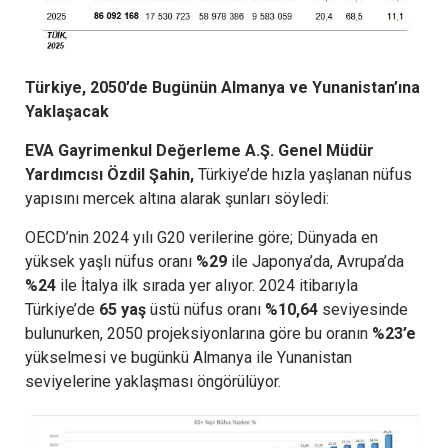
Türkiye, 2050’de Bugünün Almanya ve Yunanistan’ına
Yaklaşacak
EVA Gayrimenkul Değerleme A.Ş. Genel Müdür
Yardımcısı Özdil Şahin,
Türkiye’de hızla yaşlanan nüfus
yapısını mercek altına alarak şunları söyledi:
OECD’nin 2024 yılı G20 verilerine göre; Dünyada en
yüksek yaşlı nüfus oranı
%29
ile Japonya’da, Avrupa’da
%24
ile İtalya ilk sırada yer alıyor. 2024 itibarıyla
Türkiye’de
65 yaş
üstü nüfus oranı
%10,64
seviyesinde
bulunurken, 2050 projeksiyonlarına göre bu oranın
%23’e
yükselmesi ve bugünkü Almanya ile Yunanistan
seviyelerine yaklaşması öngörülüyor.