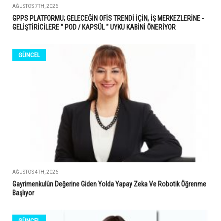
AĞUSTOS 7TH, 2026
GPPS PLATFORMU; GELECEĞİN OFİS TRENDİ İÇİN, İŞ MERKEZLERİNE -
GELİŞTİRİCİLERE " POD / KAPSÜL " UYKU KABİNİ ÖNERİYOR
GÜNCEL
AĞUSTOS 4TH, 2026
Gayrimenkulün Değerine Giden Yolda Yapay Zeka Ve Robotik Öğrenme
Başlıyor
GÜNCEL