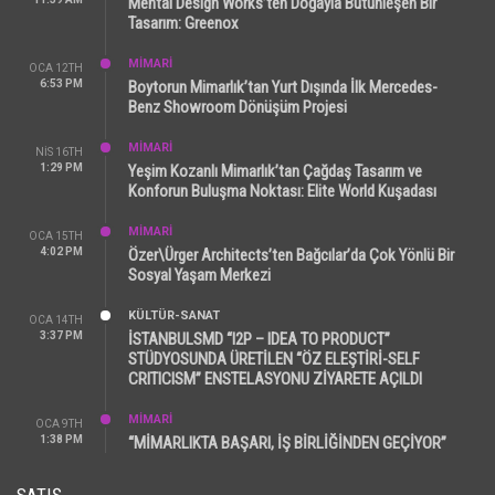
Mental Design Works’ten Doğayla Bütünleşen Bir
Tasarım: Greenox
MİMARİ
OCA 12TH
6:53 PM
Boytorun Mimarlık’tan Yurt Dışında İlk Mercedes-
Benz Showroom Dönüşüm Projesi
MİMARİ
NIS 16TH
1:29 PM
Yeşim Kozanlı Mimarlık’tan Çağdaş Tasarım ve
Konforun Buluşma Noktası: Elite World Kuşadası
MİMARİ
OCA 15TH
4:02 PM
Özer\Ürger Architects’ten Bağcılar’da Çok Yönlü Bir
Sosyal Yaşam Merkezi
KÜLTÜR-SANAT
OCA 14TH
3:37 PM
İSTANBULSMD “I2P – IDEA TO PRODUCT”
STÜDYOSUNDA ÜRETİLEN “ÖZ ELEŞTİRİ-SELF
CRITICISM” ENSTELASYONU ZİYARETE AÇILDI
MİMARİ
OCA 9TH
1:38 PM
“MİMARLIKTA BAŞARI, İŞ BİRLİĞİNDEN GEÇİYOR”