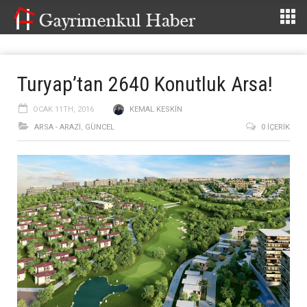
Turyap’tan 2640 Konutluk Arsa!
OCAK 11TH, 2016
KEMAL KESKIN
ARSA - ARAZİ
,
GÜNCEL
0 İÇERIK