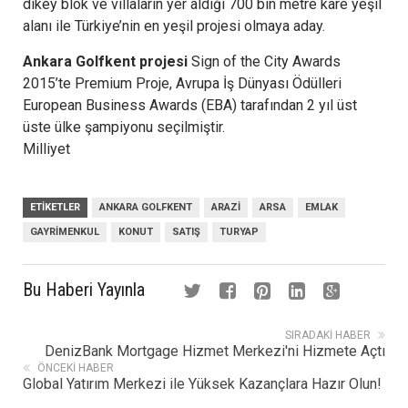
dikey blok ve villaların yer aldığı 700 bin metre kare yeşil
alanı ile Türkiye’nin en yeşil projesi olmaya aday.
Ankara Golfkent projesi
Sign of the City Awards
2015’te Premium Proje, Avrupa İş Dünyası Ödülleri
European Business Awards (EBA) tarafından 2 yıl üst
üste ülke şampiyonu seçilmiştir.
Milliyet
ETIKETLER
ANKARA GOLFKENT
ARAZI
ARSA
EMLAK
GAYRIMENKUL
KONUT
SATIŞ
TURYAP
Bu Haberi Yayınla
SIRADAKI HABER
DenizBank Mortgage Hizmet Merkezi'ni Hizmete Açtı
ÖNCEKI HABER
Global Yatırım Merkezi ile Yüksek Kazançlara Hazır Olun!