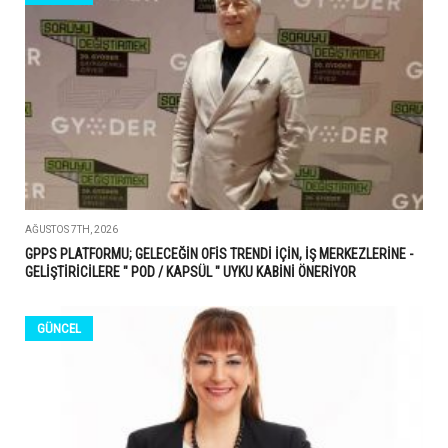
AĞUSTOS 7TH, 2026
GPPS PLATFORMU; GELECEĞİN OFİS TRENDİ İÇİN, İŞ MERKEZLERİNE -
GELİŞTİRİCİLERE " POD / KAPSÜL " UYKU KABİNİ ÖNERİYOR
GÜNCEL