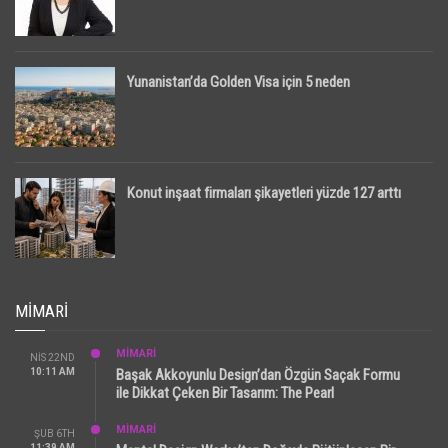
Yunanistan’da Golden Visa için 5 neden
Konut inşaat firmaları şikayetleri yüzde 127 arttı
MIMARI
MİMARİ
NIS 22ND
10:11 AM
Başak Akkoyunlu Design’dan Özgün Saçak Formu
ile Dikkat Çeken Bir Tasarım: The Pearl
MİMARİ
ŞUB 6TH
11:39 AM