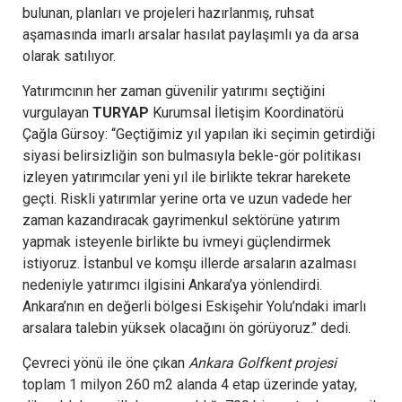
bulunan, planları ve projeleri hazırlanmış, ruhsat
aşamasında imarlı arsalar hasılat paylaşımlı ya da arsa
olarak satılıyor.
Yatırımcının her zaman güvenilir yatırımı seçtiğini
vurgulayan
TURYAP
Kurumsal İletişim Koordinatörü
Çağla Gürsoy: ‘‘Geçtiğimiz yıl yapılan iki seçimin getirdiği
siyasi belirsizliğin son bulmasıyla bekle-gör politikası
izleyen yatırımcılar yeni yıl ile birlikte tekrar harekete
geçti. Riskli yatırımlar yerine orta ve uzun vadede her
zaman kazandıracak gayrimenkul sektörüne yatırım
yapmak isteyenle birlikte bu ivmeyi güçlendirmek
istiyoruz. İstanbul ve komşu illerde arsaların azalması
nedeniyle yatırımcı ilgisini Ankara’ya yönlendirdi.
Ankara’nın en değerli bölgesi Eskişehir Yolu’ndaki imarlı
arsalara talebin yüksek olacağını ön görüyoruz.’’ dedi.
Çevreci yönü ile öne çıkan
Ankara Golfkent projesi
toplam 1 milyon 260 m2 alanda 4 etap üzerinde yatay,