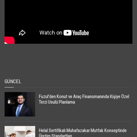
GÜNCEL
Fuzul’den Konut ve Araç Finansmanında Kişiye Özel
Terzi Usulü Planlama
Helal Sertifikalı Muhafazakar Mutfak Konseptinde
Üretim Standartları