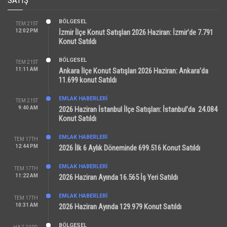
SATIŞ
BÖLGESEL
TEM 21ST
12:02 PM
İzmir İlçe Konut Satışları 2026 Haziran: İzmir’de 7.791
Konut Satıldı
BÖLGESEL
TEM 21ST
11:11 AM
Ankara İlçe Konut Satışları 2026 Haziran: Ankara’da
11.699 konut Satıldı
EMLAK HABERLERI
TEM 21ST
9:40 AM
2026 Haziran İstanbul İlçe Satışları: İstanbul’da 24.084
Konut Satıldı
EMLAK HABERLERI
TEM 17TH
12:44 PM
2026 İlk 6 Aylık Döneminde 699.516 Konut Satıldı
EMLAK HABERLERI
TEM 17TH
11:22 AM
2026 Haziran Ayında 16.565 İş Yeri Satıldı
EMLAK HABERLERI
TEM 17TH
10:31 AM
2026 Haziran Ayında 129.979 Konut Satıldı
BÖLGESEL