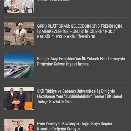
GPPS PLATFORMU; GELECEĞİN OFİS TRENDİ İÇİN,
İŞ MERKEZLERİNE – GELİŞTİRİCİLERE ” POD /
KAPSÜL ” UYKU KABİNİ ÖNERİYOR
Birleşik Arap Emirlikleri’nin İlk Yüksek Hızlı Demiryolu
Projesine Kalyon İnşaat İmzası
SKD Türkiye ve Sabancı Üniversitesi İş Birliğiyle
Hazırlanan Yeni “Sürdürülebilirlik” Tanımı TDK Genel
Türkçe Sözlük’e Girdi
Evini Yenileyen Kazanıyor, Doğru Boya Seçimi
Konutun Değerini Koruyor