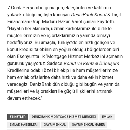
7 Ocak Perşembe günü gerçekleştirilen ve katılımın
yüksek olduğu açılışta konuşan
DenizBank Konut
& Taşıt
Finansmanı Grup Müdürü Hakan Varol şunları kaydetti;
“Hayatın her alanında, uzman kadrolarımız ile birlikte
müşterilerimizin ve iş ortaklarımızın yanında olmayı
hedefliyoruz. Bu amaçla, Türkiye’de en hızlı gelişen ve
konut kredisi talebinin en yoğun olduğu bölgelerden biri
olan Esenyurt’ta ilk ‘Mortgage Hizmet Merkezi’ni açmanın
gururunu yaşıyoruz. Sadece
Konut ve Kentsel Dönüşüm
Kredilerine odaklı özel bir ekip ile hem müşterilerimize
hem emlak ofislerine daha hızlı ve daha etkin hizmet
vereceğiz. DenizBank dün olduğu gibi bugün ve yarın da
müşterileri ve iş ortakları ile güçlü ilişkilerini artırarak
devam ettirecek.”
ETIKETLER
DENIZBANK MORTGAGE HIZMET MERKEZI
EMLAK
EMLAK HABERLERI
GAYRIMENKUL
GAYRIMENKUL HABER