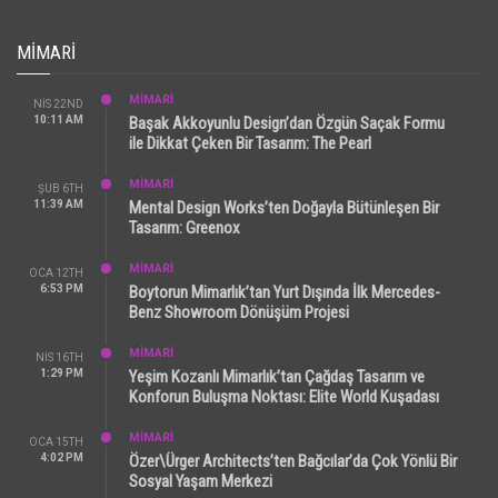
MIMARI
MİMARİ
NIS 22ND
10:11 AM
Başak Akkoyunlu Design’dan Özgün Saçak Formu
ile Dikkat Çeken Bir Tasarım: The Pearl
MİMARİ
ŞUB 6TH
11:39 AM
Mental Design Works’ten Doğayla Bütünleşen Bir
Tasarım: Greenox
MİMARİ
OCA 12TH
6:53 PM
Boytorun Mimarlık’tan Yurt Dışında İlk Mercedes-
Benz Showroom Dönüşüm Projesi
MİMARİ
NIS 16TH
1:29 PM
Yeşim Kozanlı Mimarlık’tan Çağdaş Tasarım ve
Konforun Buluşma Noktası: Elite World Kuşadası
MİMARİ
OCA 15TH
4:02 PM
Özer\Ürger Architects’ten Bağcılar’da Çok Yönlü Bir
Sosyal Yaşam Merkezi