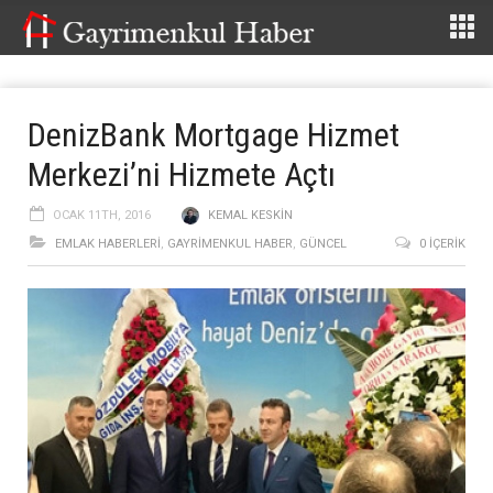
DenizBank Mortgage Hizmet
Merkezi’ni Hizmete Açtı
OCAK 11TH, 2016
KEMAL KESKIN
EMLAK HABERLERI
,
GAYRIMENKUL HABER
,
GÜNCEL
0 İÇERIK