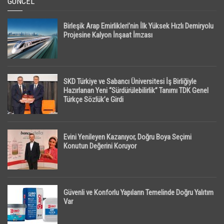
GÜNCEL
Birleşik Arap Emirlikleri’nin İlk Yüksek Hızlı Demiryolu
Projesine Kalyon İnşaat İmzası
SKD Türkiye ve Sabancı Üniversitesi İş Birliğiyle
Hazırlanan Yeni “Sürdürülebilirlik” Tanımı TDK Genel
Türkçe Sözlük’e Girdi
Evini Yenileyen Kazanıyor, Doğru Boya Seçimi
Konutun Değerini Koruyor
Güvenli ve Konforlu Yapıların Temelinde Doğru Yalıtım
Var