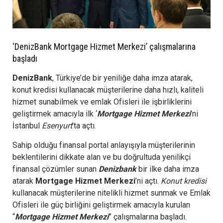
‘DenizBank Mortgage Hizmet Merkezi’ çalışmalarına
başladı
DenizBank
, Türkiye’de bir yeniliğe daha imza atarak,
konut kredisi kullanacak müşterilerine daha hızlı, kaliteli
hizmet sunabilmek ve emlak Ofisleri ile işbirliklerini
geliştirmek amacıyla ilk ‘
Mortgage Hizmet Merkezi
’ni
İstanbul
Esenyurt
’ta açtı.
Sahip olduğu finansal portal anlayışıyla müşterilerinin
beklentilerini dikkate alan ve bu doğrultuda yenilikçi
finansal çözümler sunan
Denizbank
bir ilke daha imza
atarak
Mortgage Hizmet Merkezi
’ni açtı.
Konut kredisi
kullanacak müşterilerine nitelikli hizmet sunmak ve Emlak
Ofisleri ile güç birliğini geliştirmek amacıyla kurulan
“
Mortgage Hizmet Merkezi
” çalışmalarına başladı.