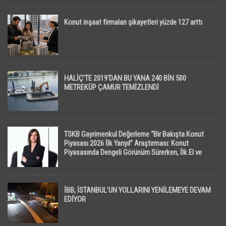
Konut inşaat firmaları şikayetleri yüzde 127 arttı
HALİÇ’TE 2019’DAN BU YANA 240 BİN 500
METREKÜP ÇAMUR TEMİZLENDİ
TSKB Gayrimenkul Değerleme “Bir Bakışta Konut
Piyasası 2026 İlk Yarıyıl” Araştırması: Konut
Piyasasında Dengeli Görünüm Sürerken, İlk El ve
İpotekli Satışlarda Sınırlı Toparlanma Dikkat Çekti
İBB, İSTANBUL’UN YOLLARINI YENİLEMEYE DEVAM
EDİYOR