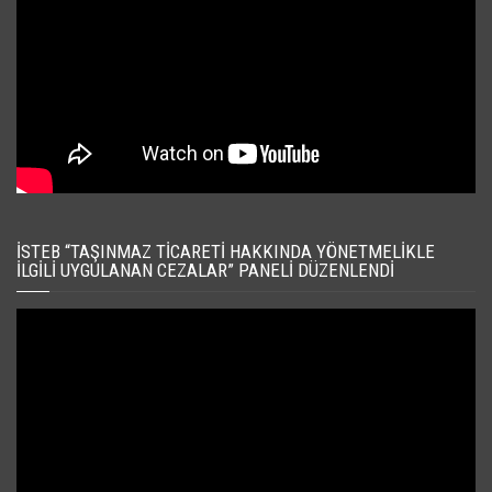
İSTEB “TAŞINMAZ TICARETI HAKKINDA YÖNETMELIKLE
İLGILI UYGULANAN CEZALAR” PANELI DÜZENLENDI