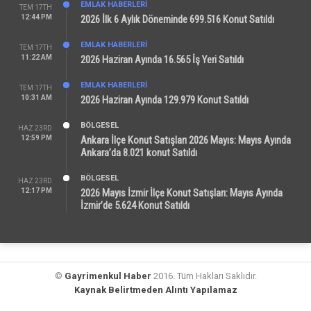
EMLAK HABERLERI
TEM 17TH
12:44 PM
2026 İlk 6 Aylık Döneminde 699.516 Konut Satıldı
EMLAK HABERLERI
TEM 17TH
11:22 AM
2026 Haziran Ayında 16.565 İş Yeri Satıldı
EMLAK HABERLERI
TEM 17TH
10:31 AM
2026 Haziran Ayında 129.979 Konut Satıldı
BÖLGESEL
HAZ 23RD
12:59 PM
Ankara İlçe Konut Satışları 2026 Mayıs: Mayıs Ayında
Ankara’da 8.021 konut Satıldı
BÖLGESEL
HAZ 23RD
12:17 PM
2026 Mayıs İzmir İlçe Konut Satışları: Mayıs Ayında
İzmir’de 5.624 Konut Satıldı
©
Gayrimenkul Haber
2016. Tüm Hakları Saklıdır.
Kaynak Belirtmeden Alıntı Yapılamaz