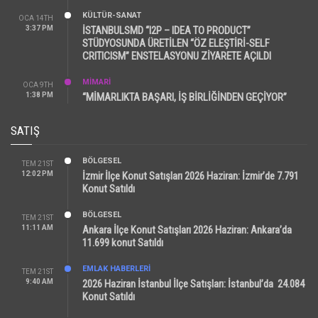
KÜLTÜR-SANAT
OCA 14TH
3:37 PM
İSTANBULSMD “I2P – IDEA TO PRODUCT”
STÜDYOSUNDA ÜRETİLEN “ÖZ ELEŞTİRİ-SELF
CRITICISM” ENSTELASYONU ZİYARETE AÇILDI
MİMARİ
OCA 9TH
1:38 PM
“MİMARLIKTA BAŞARI, İŞ BİRLİĞİNDEN GEÇİYOR”
SATIŞ
BÖLGESEL
TEM 21ST
12:02 PM
İzmir İlçe Konut Satışları 2026 Haziran: İzmir’de 7.791
Konut Satıldı
BÖLGESEL
TEM 21ST
11:11 AM
Ankara İlçe Konut Satışları 2026 Haziran: Ankara’da
11.699 konut Satıldı
EMLAK HABERLERI
TEM 21ST
9:40 AM
2026 Haziran İstanbul İlçe Satışları: İstanbul’da 24.084
Konut Satıldı