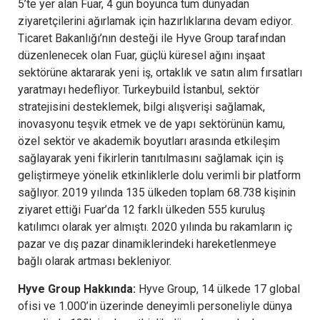
5’te yer alan Fuar, 4 gün boyunca tüm dünyadan
ziyaretçilerini ağırlamak için hazırlıklarına devam ediyor.
Ticaret Bakanlığı’nın desteği ile Hyve Group tarafından
düzenlenecek olan Fuar, güçlü küresel ağını inşaat
sektörüne aktararak yeni iş, ortaklık ve satın alım fırsatları
yaratmayı hedefliyor. Turkeybuild İstanbul, sektör
stratejisini desteklemek, bilgi alışverişi sağlamak,
inovasyonu teşvik etmek ve de yapı sektörünün kamu,
özel sektör ve akademik boyutları arasında etkileşim
sağlayarak yeni fikirlerin tanıtılmasını sağlamak için iş
geliştirmeye yönelik etkinliklerle dolu verimli bir platform
sağlıyor. 2019 yılında 135 ülkeden toplam 68.738 kişinin
ziyaret ettiği Fuar’da 12 farklı ülkeden 555 kuruluş
katılımcı olarak yer almıştı. 2020 yılında bu rakamların iç
pazar ve dış pazar dinamiklerindeki hareketlenmeye
bağlı olarak artması bekleniyor.
Hyve Group Hakkında:
Hyve Group, 14 ülkede 17 global
ofisi ve 1.000’in üzerinde deneyimli personeliyle dünya