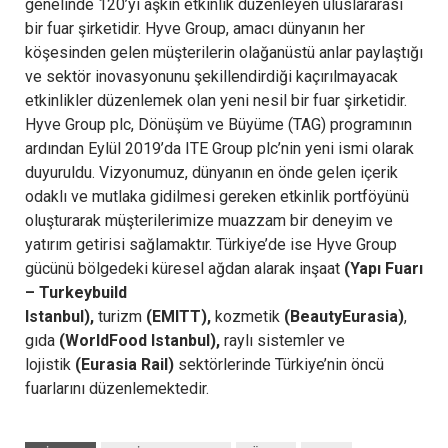
genelinde 120’yi aşkın etkinlik düzenleyen uluslararası
bir fuar şirketidir. Hyve Group, amacı dünyanın her
köşesinden gelen müşterilerin olağanüstü anlar paylaştığı
ve sektör inovasyonunu şekillendirdiği kaçırılmayacak
etkinlikler düzenlemek olan yeni nesil bir fuar şirketidir.
Hyve Group plc, Dönüşüm ve Büyüme (TAG) programının
ardından Eylül 2019’da ITE Group plc’nin yeni ismi olarak
duyuruldu. Vizyonumuz, dünyanın en önde gelen içerik
odaklı ve mutlaka gidilmesi gereken etkinlik portföyünü
oluşturarak müşterilerimize muazzam bir deneyim ve
yatırım getirisi sağlamaktır. Türkiye’de ise Hyve Group
gücünü bölgedeki küresel ağdan alarak inşaat
(Yapı Fuarı
– Turkeybuild
Istanbul),
turizm
(EMITT),
kozmetik
(BeautyEurasia)
,
gıda
(WorldFood Istanbul),
raylı sistemler ve
lojistik
(Eurasia Rail)
sektörlerinde Türkiye’nin öncü
fuarlarını düzenlemektedir.