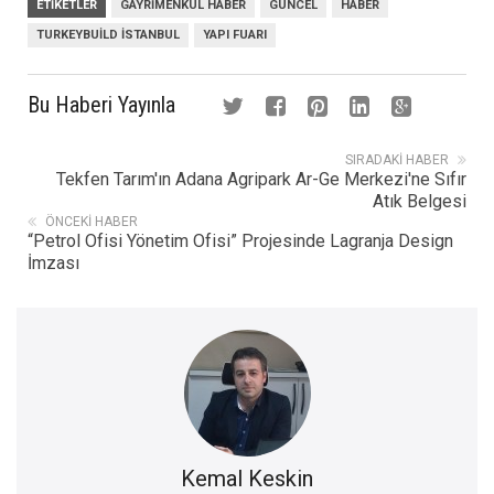
ETIKETLER
GAYRIMENKUL HABER
GÜNCEL
HABER
TURKEYBUILD ISTANBUL
YAPI FUARI
Bu Haberi Yayınla
SIRADAKI HABER
Tekfen Tarım'ın Adana Agripark Ar-Ge Merkezi'ne Sıfır
Atık Belgesi
ÖNCEKI HABER
“Petrol Ofisi Yönetim Ofisi” Projesinde Lagranja Design
İmzası
Kemal Keskin