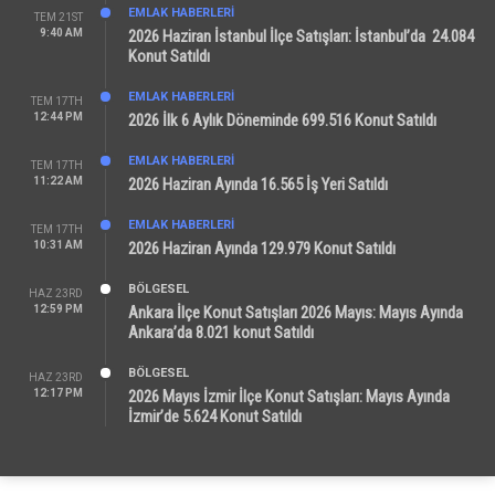
EMLAK HABERLERI
TEM 21ST
9:40 AM
2026 Haziran İstanbul İlçe Satışları: İstanbul’da 24.084
Konut Satıldı
EMLAK HABERLERI
TEM 17TH
12:44 PM
2026 İlk 6 Aylık Döneminde 699.516 Konut Satıldı
EMLAK HABERLERI
TEM 17TH
11:22 AM
2026 Haziran Ayında 16.565 İş Yeri Satıldı
EMLAK HABERLERI
TEM 17TH
10:31 AM
2026 Haziran Ayında 129.979 Konut Satıldı
BÖLGESEL
HAZ 23RD
12:59 PM
Ankara İlçe Konut Satışları 2026 Mayıs: Mayıs Ayında
Ankara’da 8.021 konut Satıldı
BÖLGESEL
HAZ 23RD
12:17 PM
2026 Mayıs İzmir İlçe Konut Satışları: Mayıs Ayında
İzmir’de 5.624 Konut Satıldı