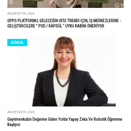
AĞUSTOS 7TH, 2026
GPPS PLATFORMU; GELECEĞİN OFİS TRENDİ İÇİN, İŞ MERKEZLERİNE -
GELİŞTİRİCİLERE " POD / KAPSÜL " UYKU KABİNİ ÖNERİYOR
GÜNCEL
AĞUSTOS 4TH, 2026
Gayrimenkulün Değerine Giden Yolda Yapay Zeka Ve Robotik Öğrenme
Başlıyor