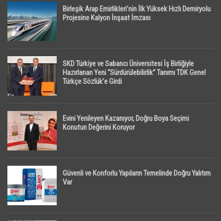
Birleşik Arap Emirlikleri’nin İlk Yüksek Hızlı Demiryolu
Projesine Kalyon İnşaat İmzası
SKD Türkiye ve Sabancı Üniversitesi İş Birliğiyle
Hazırlanan Yeni “Sürdürülebilirlik” Tanımı TDK Genel
Türkçe Sözlük’e Girdi
Evini Yenileyen Kazanıyor, Doğru Boya Seçimi
Konutun Değerini Koruyor
Güvenli ve Konforlu Yapıların Temelinde Doğru Yalıtım
Var