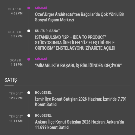
MİMARİ
OCA 15TH
4:02 PM
Özer\Ürger Architects’ten Bağcılar’da Çok Yönlü Bir
Sosyal Yaşam Merkezi
KÜLTÜR-SANAT
OCA 14TH
3:37 PM
İSTANBULSMD “I2P – IDEA TO PRODUCT”
STÜDYOSUNDA ÜRETİLEN “ÖZ ELEŞTİRİ-SELF
CRITICISM” ENSTELASYONU ZİYARETE AÇILDI
MİMARİ
OCA 9TH
1:38 PM
“MİMARLIKTA BAŞARI, İŞ BİRLİĞİNDEN GEÇİYOR”
SATIŞ
BÖLGESEL
TEM 21ST
12:02 PM
İzmir İlçe Konut Satışları 2026 Haziran: İzmir’de 7.791
Konut Satıldı
BÖLGESEL
TEM 21ST
11:11 AM
Ankara İlçe Konut Satışları 2026 Haziran: Ankara’da
11.699 konut Satıldı