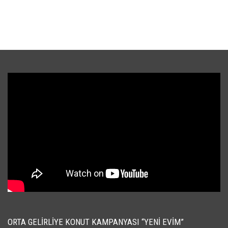
ORTA GELIRLIYE KONUT KAMPANYASI “YENI EVIM”