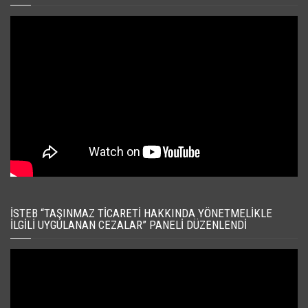
İSTEB “TAŞINMAZ TICARETI HAKKINDA YÖNETMELIKLE
İLGILI UYGULANAN CEZALAR” PANELI DÜZENLENDI