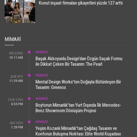
Konut inşaat firmaları şikayetleri yüzde 127 arttı
MIMARI
MİMARİ
NIS 22ND
10:11 AM
Başak Akkoyunlu Design’dan Özgün Saçak Formu
ile Dikkat Çeken Bir Tasarım: The Pearl
MİMARİ
ŞUB 6TH
11:39 AM
Mental Design Works’ten Doğayla Bütünleşen Bir
Tasarım: Greenox
MİMARİ
OCA 12TH
6:53 PM
Boytorun Mimarlık’tan Yurt Dışında İlk Mercedes-
Benz Showroom Dönüşüm Projesi
MİMARİ
NIS 16TH
1:29 PM
Yeşim Kozanlı Mimarlık’tan Çağdaş Tasarım ve
Konforun Buluşma Noktası: Elite World Kuşadası