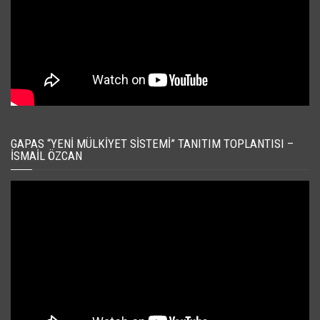
GAPAS “YENI MÜLKIYET SISTEMI” TANITIM TOPLANTISI –
İSMAIL ÖZCAN