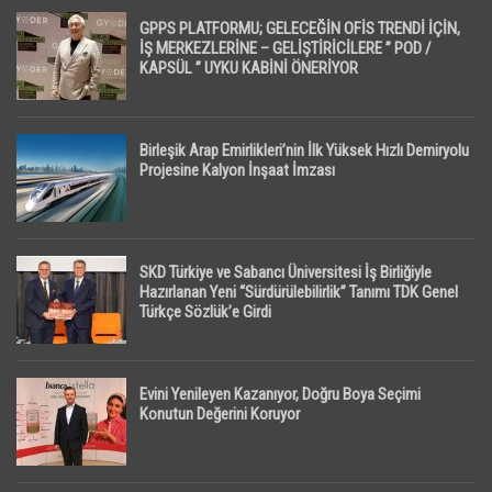
GPPS PLATFORMU; GELECEĞİN OFİS TRENDİ İÇİN,
İŞ MERKEZLERİNE – GELİŞTİRİCİLERE ” POD /
KAPSÜL ” UYKU KABİNİ ÖNERİYOR
Birleşik Arap Emirlikleri’nin İlk Yüksek Hızlı Demiryolu
Projesine Kalyon İnşaat İmzası
SKD Türkiye ve Sabancı Üniversitesi İş Birliğiyle
Hazırlanan Yeni “Sürdürülebilirlik” Tanımı TDK Genel
Türkçe Sözlük’e Girdi
Evini Yenileyen Kazanıyor, Doğru Boya Seçimi
Konutun Değerini Koruyor