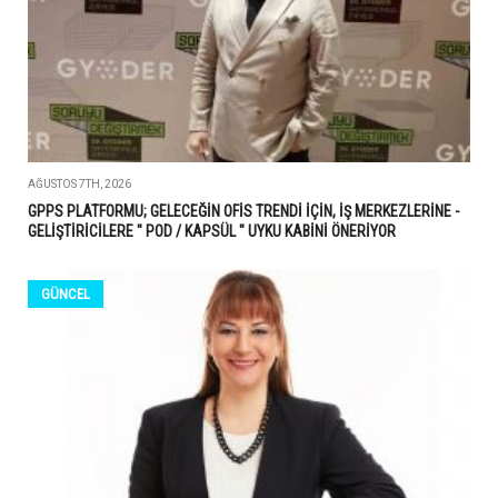
AĞUSTOS 7TH, 2026
GPPS PLATFORMU; GELECEĞİN OFİS TRENDİ İÇİN, İŞ MERKEZLERİNE -
GELİŞTİRİCİLERE " POD / KAPSÜL " UYKU KABİNİ ÖNERİYOR
GÜNCEL