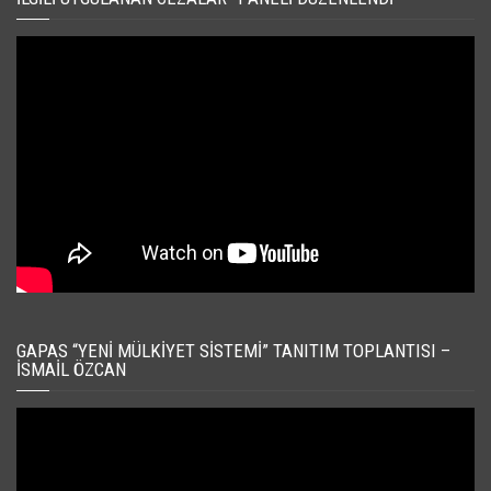
GAPAS “YENI MÜLKIYET SISTEMI” TANITIM TOPLANTISI –
İSMAIL ÖZCAN