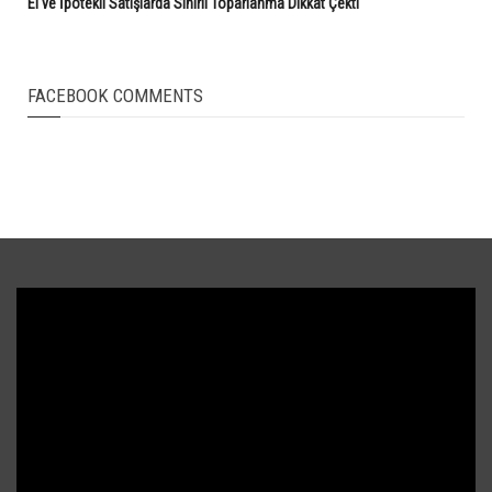
El ve İpotekli Satışlarda Sınırlı Toparlanma Dikkat Çekti
FACEBOOK COMMENTS