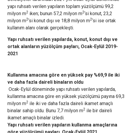
yapı ruhsatı verilen yapıların toplam yüzölçümü 99,2
2
2
milyon m
iken; bunun 57,2 milyon m
‘si konut, 23,2
2
2
milyon m
‘si konut dışı ve 18,8 milyon m
‘si ise ortak
kullanım alanı olarak gerçekleşti.
Yapı ruhsatı verilen yapılarda, konut, konut dışı ve
ortak alanların yüzölçüm payları, Ocak-Eylül 2019-
2021
Kullanma amacına göre en yüksek pay %69,9 ile iki
ve daha fazla daireli binaların oldu
Ocak-Eylül döneminde yapı ruhsatı verilen yapılarda,
kullanma amacına göre en yüksek yüzölçümü payına 69,3
2
milyon m
ile iki ve daha fazla daireli ikamet amaçlı
2
binalar sahip oldu. Bunu 7,7 milyon m
ile bir daireli
ikamet amaçlı binalar izledi.
Yapı ruhsatı verilen yapıların kullanma amaçlarına
göre yüzölçümü payları, Ocak-Eylül 2021