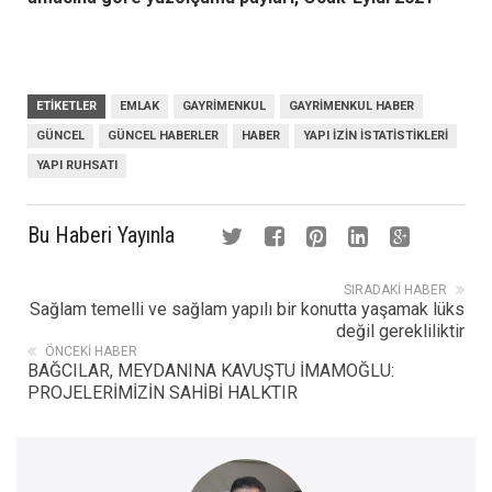
ETIKETLER
EMLAK
GAYRIMENKUL
GAYRIMENKUL HABER
GÜNCEL
GÜNCEL HABERLER
HABER
YAPI IZIN ISTATISTIKLERI
YAPI RUHSATI
Bu Haberi Yayınla
SIRADAKI HABER
Sağlam temelli ve sağlam yapılı bir konutta yaşamak lüks
değil gerekliliktir
ÖNCEKI HABER
BAĞCILAR, MEYDANINA KAVUŞTU İMAMOĞLU:
PROJELERİMİZİN SAHİBİ HALKTIR