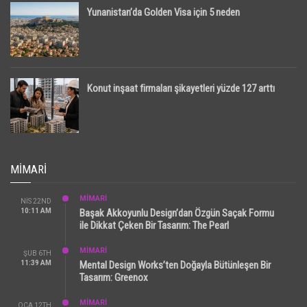
Yunanistan’da Golden Visa için 5 neden
Konut inşaat firmaları şikayetleri yüzde 127 arttı
MIMARI
MİMARİ
NIS 22ND
10:11 AM
Başak Akkoyunlu Design’dan Özgün Saçak Formu
ile Dikkat Çeken Bir Tasarım: The Pearl
MİMARİ
ŞUB 6TH
11:39 AM
Mental Design Works’ten Doğayla Bütünleşen Bir
Tasarım: Greenox
MİMARİ
OCA 12TH