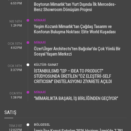
6:53 PM
Boytorun Mimarlık’tan Yurt Dışında İlk Mercedes-
Benz Showroom Dönüşüm Projesi
MİMARİ
NIS 16TH
1:29 PM
Yeşim Kozanlı Mimarlık’tan Çağdaş Tasarım ve
Konforun Buluşma Noktası: Elite World Kuşadası
MİMARİ
OCA 15TH
4:02 PM
Özer\Ürger Architects’ten Bağcılar’da Çok Yönlü Bir
Sosyal Yaşam Merkezi
KÜLTÜR-SANAT
OCA 14TH
3:37 PM
İSTANBULSMD “I2P – IDEA TO PRODUCT”
STÜDYOSUNDA ÜRETİLEN “ÖZ ELEŞTİRİ-SELF
CRITICISM” ENSTELASYONU ZİYARETE AÇILDI
MİMARİ
OCA 9TH
1:38 PM
“MİMARLIKTA BAŞARI, İŞ BİRLİĞİNDEN GEÇİYOR”
SATIŞ
BÖLGESEL
TEM 21ST
12:02 PM