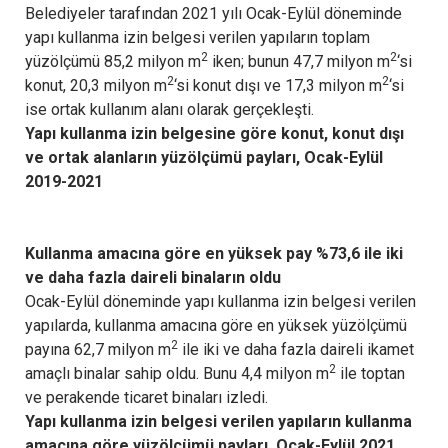
Belediyeler tarafından 2021 yılı Ocak-Eylül döneminde
yapı kullanma izin belgesi verilen yapıların toplam
2
2
yüzölçümü 85,2 milyon m
iken; bunun 47,7 milyon m
‘si
2
2
konut, 20,3 milyon m
‘si konut dışı ve 17,3 milyon m
‘si
ise ortak kullanım alanı olarak gerçekleşti.
Yapı kullanma izin belgesine göre konut, konut dışı
ve ortak alanların yüzölçümü payları, Ocak-Eylül
2019-2021
Kullanma amacına göre en yüksek pay %73,6 ile iki
ve daha fazla daireli binaların oldu
Ocak-Eylül döneminde yapı kullanma izin belgesi verilen
yapılarda, kullanma amacına göre en yüksek yüzölçümü
2
payına 62,7 milyon m
ile iki ve daha fazla daireli ikamet
2
amaçlı binalar sahip oldu. Bunu 4,4 milyon m
ile toptan
ve perakende ticaret binaları izledi.
Yapı kullanma izin belgesi verilen yapıların kullanma
amacına göre yüzölçümü payları, Ocak-Eylül 2021