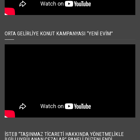
ORTA GELIRLIYE KONUT KAMPANYASI “YENI EVIM”
İSTEB “TAŞINMAZ TICARETI HAKKINDA YÖNETMELIKLE
İLGILI UYGULANAN CEZALAR” PANELI DÜZENLENDI