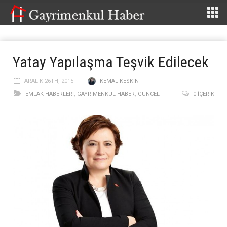
Yatay Yapılaşma Teşvik Edilecek
ARALIK 26TH, 2015
KEMAL KESKIN
EMLAK HABERLERI
,
GAYRIMENKUL HABER
,
GÜNCEL
0 İÇERIK