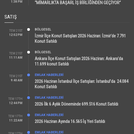
1:38 PM
“MİMARLIKTA BAŞARI, İŞ BİRLİĞİNDEN GEÇİYOR”
SATIŞ
BÖLGESEL
TEM 21ST
12:02 PM
İzmir İlçe Konut Satışları 2026 Haziran: İzmir’de 7.791
Konut Satıldı
BÖLGESEL
TEM 21ST
11:11 AM
Ankara İlçe Konut Satışları 2026 Haziran: Ankara’da
11.699 konut Satıldı
EMLAK HABERLERI
TEM 21ST
9:40 AM
2026 Haziran İstanbul İlçe Satışları: İstanbul’da 24.084
Konut Satıldı
EMLAK HABERLERI
TEM 17TH
12:44 PM
2026 İlk 6 Aylık Döneminde 699.516 Konut Satıldı
EMLAK HABERLERI
TEM 17TH
11:22 AM
2026 Haziran Ayında 16.565 İş Yeri Satıldı
EMLAK HABERLERI
TEM 17TH