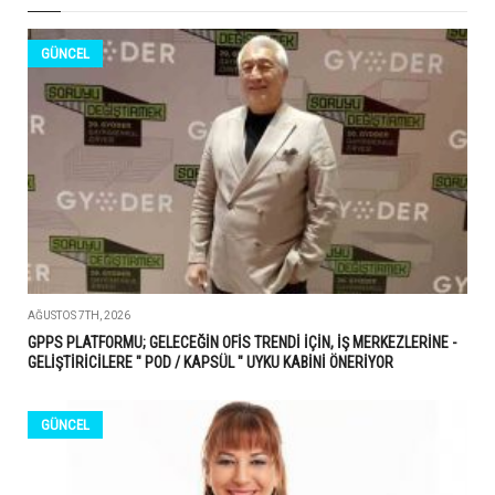
GÜNCEL
AĞUSTOS 7TH, 2026
GPPS PLATFORMU; GELECEĞİN OFİS TRENDİ İÇİN, İŞ MERKEZLERİNE -
GELİŞTİRİCİLERE " POD / KAPSÜL " UYKU KABİNİ ÖNERİYOR
GÜNCEL