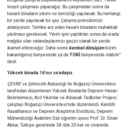
tespit çalışması yapacağız. Bu çalışmadan sonra da
hasarlı binaların yıkımı ve temizliği yapılacak. Bu herhangi
bir yerde yapılacak bir şey. Çalışma prensibimizi
anlatıyorum. Tehlike arz eden hasarlı binaların muhakkak
yıkılması gerekecek. Yıkım işini yaptıktan sonra da orada
mağdur olan vatandaşlarımızı geçici olarak bir yerde
ikamet ettireceğiz. Daha sonra
kentsel dönüşüm
bizim
bakanlığımız bünyesinde ya da
TOKİ
bünyesinde olabilir”
dedi.
Yüksek binada 16’ncı sıradayız
ÇEVRE ve Şehircilik Bakanlığı
ile Boğaziçi Üniversitesi
tarafından düzenlenen Yüksek Binalarda Deprem Hasarı
Belirlenmesi, Acil Yıkımlar ve Alınacak Tedbirler Projesi
çalıştayı Boğaziçi Üniversitesi’nde düzenlendi. Kandilli
Rasathanesi ve Deprem Araştırma Enstitüsü, Deprem
Mühendisliği Anabilim Dalı öğretim üyesi Prof. Dr. Sinan
Akkar, Türkiye genelinde 38 ilde 20 kat ve civarında