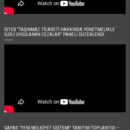
İSTEB “TAŞINMAZ TICARETI HAKKINDA YÖNETMELIKLE
İLGILI UYGULANAN CEZALAR” PANELI DÜZENLENDI
GAPAS “YENI MÜLKIYET SISTEMI” TANITIM TOPLANTISI –