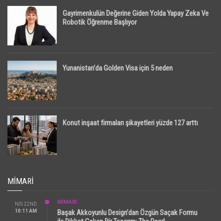
Gayrimenkulün Değerine Giden Yolda Yapay Zeka Ve
Robotik Öğrenme Başlıyor
Yunanistan’da Golden Visa için 5 neden
Konut inşaat firmaları şikayetleri yüzde 127 arttı
MIMARI
MİMARİ
NIS 22ND
10:11 AM
Başak Akkoyunlu Design’dan Özgün Saçak Formu