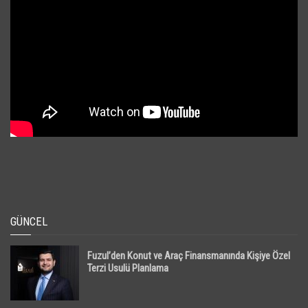
GÜNCEL
Fuzul’den Konut ve Araç Finansmanında Kişiye Özel
Terzi Usulü Planlama