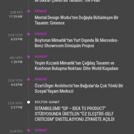
ile Dikkat Çeken Bir Tasarım: The Pearl
MİMARİ
ŞUB 6TH
11:39 AM
Mental Design Works’ten Doğayla Bütünleşen Bir
Tasarım: Greenox
MİMARİ
OCA 12TH
6:53 PM
Boytorun Mimarlık’tan Yurt Dışında İlk Mercedes-
Benz Showroom Dönüşüm Projesi
MİMARİ
NIS 16TH
1:29 PM
Yeşim Kozanlı Mimarlık’tan Çağdaş Tasarım ve
Konforun Buluşma Noktası: Elite World Kuşadası
MİMARİ
OCA 15TH
4:02 PM
Özer\Ürger Architects’ten Bağcılar’da Çok Yönlü Bir
Sosyal Yaşam Merkezi
KÜLTÜR-SANAT
OCA 14TH
3:37 PM
İSTANBULSMD “I2P – IDEA TO PRODUCT”
STÜDYOSUNDA ÜRETİLEN “ÖZ ELEŞTİRİ-SELF
CRITICISM” ENSTELASYONU ZİYARETE AÇILDI
MİMARİ
OCA 9TH