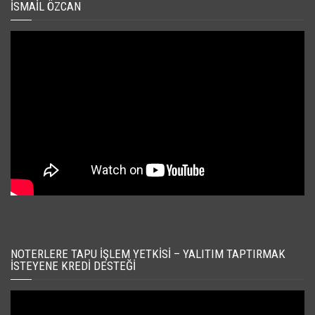
İSMAIL ÖZCAN
NOTERLERE TAPU İŞLEM YETKISI – YALITIM TAPTIRMAK
İSTEYENE KREDI DESTEĞI