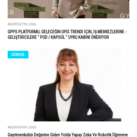
AĞUSTOS 7TH, 2026
GPPS PLATFORMU; GELECEĞİN OFİS TRENDİ İÇİN, İŞ MERKEZLERİNE -
GELİŞTİRİCİLERE " POD / KAPSÜL " UYKU KABİNİ ÖNERİYOR
GÜNCEL
AĞUSTOS 4TH, 2026
Gayrimenkulün Değerine Giden Yolda Yapay Zeka Ve Robotik Öğrenme