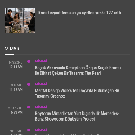
Konut inşaat firmaları şikayetleri yüzde 127 arttı
MIMARI
MİMARİ
NIS 22ND
10:11 AM
Başak Akkoyunlu Design’dan Özgün Saçak Formu
ile Dikkat Çeken Bir Tasarım: The Pearl
MİMARİ
ŞUB 6TH
11:39 AM
Mental Design Works’ten Doğayla Bütünleşen Bir
Tasarım: Greenox
MİMARİ
OCA 12TH
6:53 PM
Boytorun Mimarlık’tan Yurt Dışında İlk Mercedes-
Benz Showroom Dönüşüm Projesi
MİMARİ
NIS 16TH