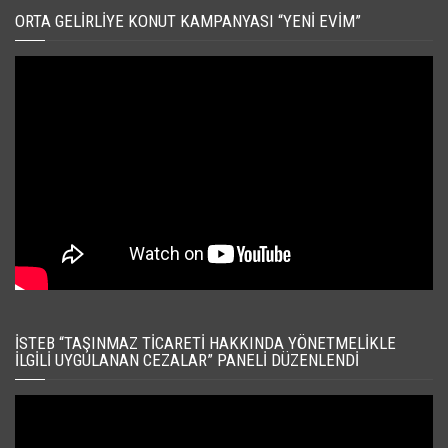
ORTA GELIRLIYE KONUT KAMPANYASI “YENI EVIM”
İSTEB “TAŞINMAZ TICARETI HAKKINDA YÖNETMELIKLE
İLGILI UYGULANAN CEZALAR” PANELI DÜZENLENDI