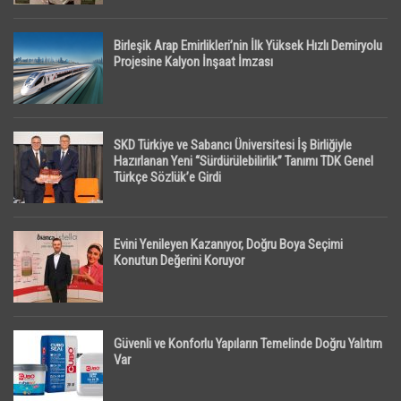
Birleşik Arap Emirlikleri’nin İlk Yüksek Hızlı Demiryolu
Projesine Kalyon İnşaat İmzası
SKD Türkiye ve Sabancı Üniversitesi İş Birliğiyle
Hazırlanan Yeni “Sürdürülebilirlik” Tanımı TDK Genel
Türkçe Sözlük’e Girdi
Evini Yenileyen Kazanıyor, Doğru Boya Seçimi
Konutun Değerini Koruyor
Güvenli ve Konforlu Yapıların Temelinde Doğru Yalıtım
Var