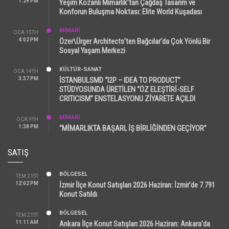
1:29 PM
Yeşim Kozanlı Mimarlık’tan Çağdaş Tasarım ve
Konforun Buluşma Noktası: Elite World Kuşadası
MİMARİ
OCA 15TH
4:02 PM
Özer\Ürger Architects’ten Bağcılar’da Çok Yönlü Bir
Sosyal Yaşam Merkezi
KÜLTÜR-SANAT
OCA 14TH
3:37 PM
İSTANBULSMD “I2P – IDEA TO PRODUCT”
STÜDYOSUNDA ÜRETİLEN “ÖZ ELEŞTİRİ-SELF
CRITICISM” ENSTELASYONU ZİYARETE AÇILDI
MİMARİ
OCA 9TH
1:38 PM
“MİMARLIKTA BAŞARI, İŞ BİRLİĞİNDEN GEÇİYOR”
SATIŞ
BÖLGESEL
TEM 21ST
12:02 PM
İzmir İlçe Konut Satışları 2026 Haziran: İzmir’de 7.791
Konut Satıldı
BÖLGESEL
TEM 21ST
11:11 AM
Ankara İlçe Konut Satışları 2026 Haziran: Ankara’da