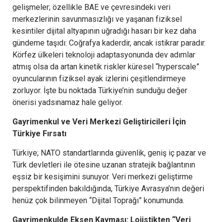
gelişmeler; özellikle BAE ve çevresindeki veri
merkezlerinin savunmasızlığı ve yaşanan fiziksel
kesintiler dijital altyapının uğradığı hasarı bir kez daha
gündeme taşıdı: Coğrafya kaderdir, ancak istikrar paradır.
Körfez ülkeleri teknoloji adaptasyonunda dev adımlar
atmış olsa da artan kinetik riskler küresel “hyperscale”
oyuncularının fiziksel ayak izlerini çeşitlendirmeye
zorluyor. İşte bu noktada Türkiye’nin sunduğu değer
önerisi yadsınamaz hale geliyor.
Gayrimenkul ve Veri Merkezi Geliştiricileri İçin
Türkiye Fırsatı
Türkiye; NATO standartlarında güvenlik, geniş iç pazar ve
Türk devletleri ile ötesine uzanan stratejik bağlantının
eşsiz bir kesişimini sunuyor. Veri merkezi geliştirme
perspektifinden bakıldığında, Türkiye Avrasya’nın değeri
henüz çok bilinmeyen “Dijital Toprağı” konumunda.
Gayrimenkulde Eksen Kayması: Lojistikten “Veri