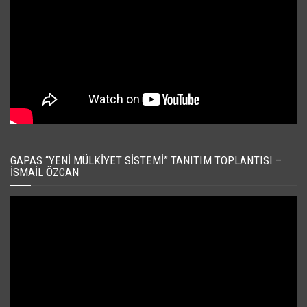
GAPAS “YENI MÜLKIYET SISTEMI” TANITIM TOPLANTISI –
İSMAIL ÖZCAN