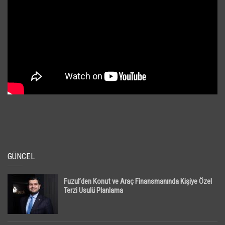
GÜNCEL
Fuzul’den Konut ve Araç Finansmanında Kişiye Özel
Terzi Usulü Planlama