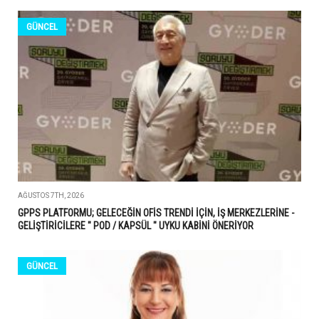
GÜNCEL
AĞUSTOS 7TH, 2026
GPPS PLATFORMU; GELECEĞİN OFİS TRENDİ İÇİN, İŞ MERKEZLERİNE -
GELİŞTİRİCİLERE " POD / KAPSÜL " UYKU KABİNİ ÖNERİYOR
GÜNCEL