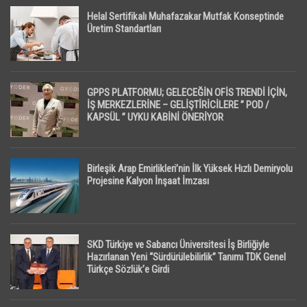
Helal Sertifikalı Muhafazakar Mutfak Konseptinde
Üretim Standartları
GPPS PLATFORMU; GELECEĞİN OFİS TRENDİ İÇİN,
İŞ MERKEZLERİNE – GELİŞTİRİCİLERE ” POD /
KAPSÜL ” UYKU KABİNİ ÖNERİYOR
Birleşik Arap Emirlikleri’nin İlk Yüksek Hızlı Demiryolu
Projesine Kalyon İnşaat İmzası
SKD Türkiye ve Sabancı Üniversitesi İş Birliğiyle
Hazırlanan Yeni “Sürdürülebilirlik” Tanımı TDK Genel
Türkçe Sözlük’e Girdi