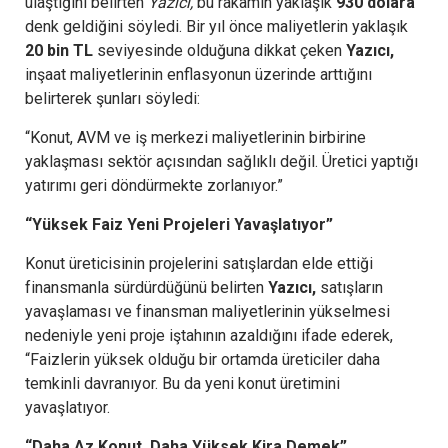
ulaştığını belirten
Yazıcı,
bu rakamın yaklaşık
930 dolara
denk geldiğini söyledi. Bir yıl önce maliyetlerin yaklaşık
20 bin TL
seviyesinde olduğuna dikkat çeken
Yazıcı,
inşaat maliyetlerinin enflasyonun üzerinde arttığını
belirterek şunları söyledi:
“Konut, AVM ve iş merkezi maliyetlerinin birbirine
yaklaşması sektör açısından sağlıklı değil. Üretici yaptığı
yatırımı geri döndürmekte zorlanıyor.”
“Yüksek Faiz Yeni Projeleri Yavaşlatıyor”
Konut üreticisinin projelerini satışlardan elde ettiği
finansmanla sürdürdüğünü belirten
Yazıcı,
satışların
yavaşlaması ve finansman maliyetlerinin yükselmesi
nedeniyle yeni proje iştahının azaldığını ifade ederek,
“Faizlerin yüksek olduğu bir ortamda üreticiler daha
temkinli davranıyor. Bu da yeni konut üretimini
yavaşlatıyor.
“Daha Az Konut, Daha Yüksek Kira Demek”