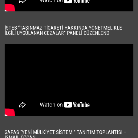
İSTEB “TAŞINMAZ TICARETI HAKKINDA YÖNETMELIKLE
İLGILI UYGULANAN CEZALAR” PANELI DÜZENLENDI
GAPAS “YENI MÜLKIYET SISTEMI” TANITIM TOPLANTISI –
İSMAIL ÖZCAN