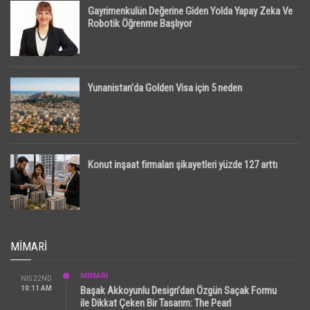
Gayrimenkulün Değerine Giden Yolda Yapay Zeka Ve
Robotik Öğrenme Başlıyor
Yunanistan’da Golden Visa için 5 neden
Konut inşaat firmaları şikayetleri yüzde 127 arttı
MIMARI
MİMARİ
NIS 22ND
10:11 AM
Başak Akkoyunlu Design’dan Özgün Saçak Formu
ile Dikkat Çeken Bir Tasarım: The Pearl