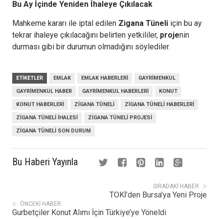
Bu Ay İçinde Yeniden İhaleye Çıkılacak
Mahkeme kararı ile iptal edilen
Zigana Tüneli
için bu ay
tekrar ihaleye çıkılacağını belirten yetkililer,
proje
nin
durması gibi bir durumun olmadığını söylediler.
ETIKETLER
EMLAK
EMLAK HABERLERI
GAYRIMENKUL
GAYRIMENKUL HABER
GAYRIMENKUL HABERLERI
KONUT
KONUT HABERLERI
ZIGANA TÜNELI
ZIGANA TÜNELI HABERLERI
ZIGANA TÜNELI IHALESI
ZIGANA TÜNELI PROJESI
ZIGANA TÜNELI SON DURUM
Bu Haberi Yayınla
SIRADAKI HABER
TOKİ’den Bursa’ya Yeni Proje
ÖNCEKI HABER
Gurbetçiler Konut Alımı İçin Türkiye’ye Yöneldi