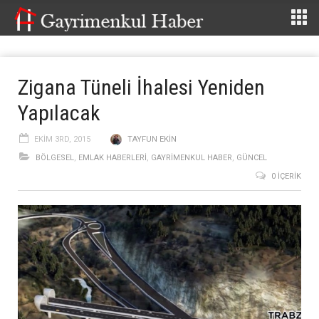
Zigana Tüneli İhalesi Yeniden
Yapılacak
EKIM 3RD, 2015
TAYFUN EKIN
BÖLGESEL
,
EMLAK HABERLERI
,
GAYRIMENKUL HABER
,
GÜNCEL
0 İÇERIK