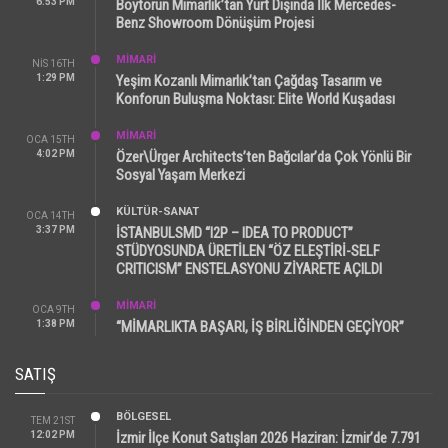
6:53 PM
Boytorun Mimarlık’tan Yurt Dışında İlk Mercedes-
Benz Showroom Dönüşüm Projesi
MİMARİ
NIS 16TH
1:29 PM
Yeşim Kozanlı Mimarlık’tan Çağdaş Tasarım ve
Konforun Buluşma Noktası: Elite World Kuşadası
MİMARİ
OCA 15TH
4:02 PM
Özer\Ürger Architects’ten Bağcılar’da Çok Yönlü Bir
Sosyal Yaşam Merkezi
KÜLTÜR-SANAT
OCA 14TH
3:37 PM
İSTANBULSMD “I2P – IDEA TO PRODUCT”
STÜDYOSUNDA ÜRETİLEN “ÖZ ELEŞTİRİ-SELF
CRITICISM” ENSTELASYONU ZİYARETE AÇILDI
MİMARİ
OCA 9TH
1:38 PM
“MİMARLIKTA BAŞARI, İŞ BİRLİĞİNDEN GEÇİYOR”
SATIŞ
BÖLGESEL
TEM 21ST
12:02 PM
İzmir İlçe Konut Satışları 2026 Haziran: İzmir’de 7.791