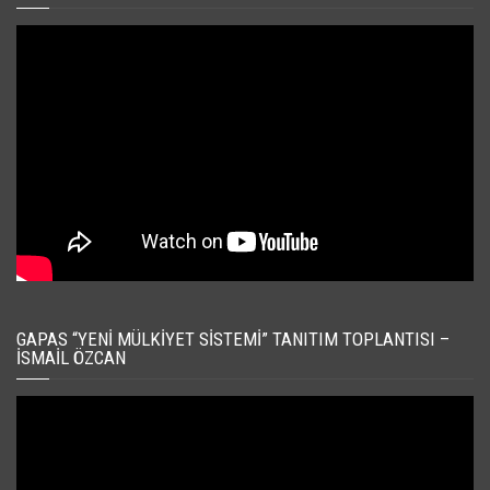
GAPAS “YENI MÜLKIYET SISTEMI” TANITIM TOPLANTISI –
İSMAIL ÖZCAN