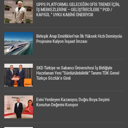
GPPS PLATFORMU; GELECEĞİN OFİS TRENDİ İÇİN,
İŞ MERKEZLERİNE – GELİŞTİRİCİLERE ” POD /
KAPSÜL ” UYKU KABİNİ ÖNERİYOR
Birleşik Arap Emirlikleri’nin İlk Yüksek Hızlı Demiryolu
Projesine Kalyon İnşaat İmzası
SKD Türkiye ve Sabancı Üniversitesi İş Birliğiyle
Hazırlanan Yeni “Sürdürülebilirlik” Tanımı TDK Genel
Türkçe Sözlük’e Girdi
Evini Yenileyen Kazanıyor, Doğru Boya Seçimi
Konutun Değerini Koruyor