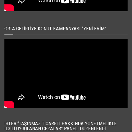
ORTA GELIRLIYE KONUT KAMPANYASI “YENI EVIM”
İSTEB “TAŞINMAZ TICARETI HAKKINDA YÖNETMELIKLE
İLGILI UYGULANAN CEZALAR” PANELI DÜZENLENDI