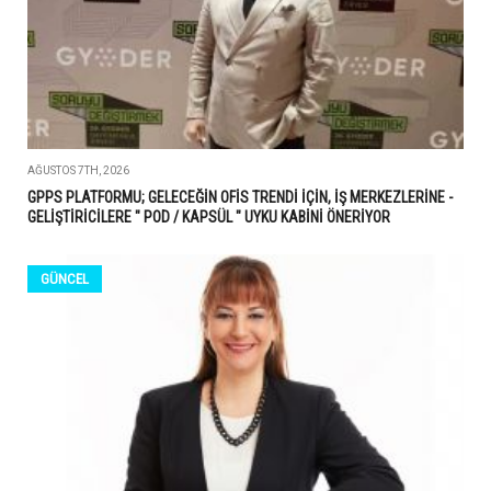
AĞUSTOS 7TH, 2026
GPPS PLATFORMU; GELECEĞİN OFİS TRENDİ İÇİN, İŞ MERKEZLERİNE -
GELİŞTİRİCİLERE " POD / KAPSÜL " UYKU KABİNİ ÖNERİYOR
GÜNCEL