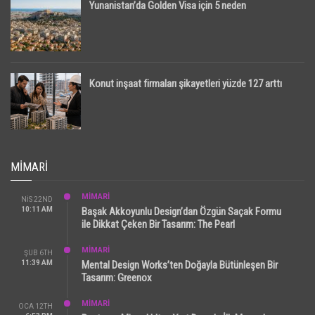
Yunanistan’da Golden Visa için 5 neden
Konut inşaat firmaları şikayetleri yüzde 127 arttı
MIMARI
MİMARİ
NIS 22ND
10:11 AM
Başak Akkoyunlu Design’dan Özgün Saçak Formu
ile Dikkat Çeken Bir Tasarım: The Pearl
MİMARİ
ŞUB 6TH
11:39 AM
Mental Design Works’ten Doğayla Bütünleşen Bir
Tasarım: Greenox
MİMARİ
OCA 12TH