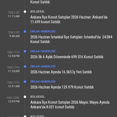
Konut Satıldı
BÖLGESEL
TEM 21ST
11:11 AM
Ankara İlçe Konut Satışları 2026 Haziran: Ankara’da
11.699 konut Satıldı
EMLAK HABERLERI
TEM 21ST
9:40 AM
2026 Haziran İstanbul İlçe Satışları: İstanbul’da 24.084
Konut Satıldı
EMLAK HABERLERI
TEM 17TH
12:44 PM
2026 İlk 6 Aylık Döneminde 699.516 Konut Satıldı
EMLAK HABERLERI
TEM 17TH
11:22 AM
2026 Haziran Ayında 16.565 İş Yeri Satıldı
EMLAK HABERLERI
TEM 17TH
10:31 AM
2026 Haziran Ayında 129.979 Konut Satıldı
BÖLGESEL
HAZ 23RD
12:59 PM
Ankara İlçe Konut Satışları 2026 Mayıs: Mayıs Ayında
Ankara’da 8.021 konut Satıldı
BÖLGESEL