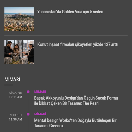
Yunanistan’da Golden Visa için 5 neden
Konut inşaat firmaları şikayetleri yüzde 127 arttı
MIMARI
MİMARİ
NIS 22ND
10:11 AM
Başak Akkoyunlu Design’dan Özgün Saçak Formu
ile Dikkat Çeken Bir Tasarım: The Pearl
MİMARİ
ŞUB 6TH
11:39 AM
Mental Design Works’ten Doğayla Bütünleşen Bir
Tasarım: Greenox