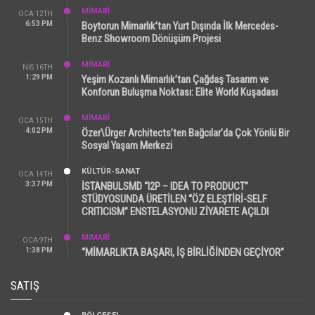
MİMARİ
OCA 12TH
6:53 PM
Boytorun Mimarlık’tan Yurt Dışında İlk Mercedes-
Benz Showroom Dönüşüm Projesi
MİMARİ
NIS 16TH
1:29 PM
Yeşim Kozanlı Mimarlık’tan Çağdaş Tasarım ve
Konforun Buluşma Noktası: Elite World Kuşadası
MİMARİ
OCA 15TH
4:02 PM
Özer\Ürger Architects’ten Bağcılar’da Çok Yönlü Bir
Sosyal Yaşam Merkezi
KÜLTÜR-SANAT
OCA 14TH
3:37 PM
İSTANBULSMD “I2P – IDEA TO PRODUCT”
STÜDYOSUNDA ÜRETİLEN “ÖZ ELEŞTİRİ-SELF
CRITICISM” ENSTELASYONU ZİYARETE AÇILDI
MİMARİ
OCA 9TH
1:38 PM
“MİMARLIKTA BAŞARI, İŞ BİRLİĞİNDEN GEÇİYOR”
SATIŞ