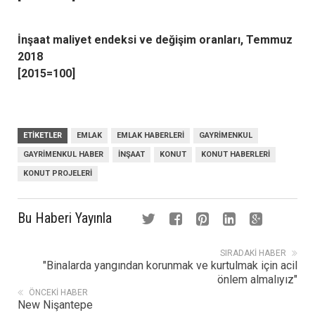
İnşaat maliyet endeksi ve değişim oranları, Temmuz
2018
[2015=100]
ETIKETLER
EMLAK
EMLAK HABERLERI
GAYRIMENKUL
GAYRIMENKUL HABER
INŞAAT
KONUT
KONUT HABERLERI
KONUT PROJELERI
Bu Haberi Yayınla
SIRADAKI HABER
"Binalarda yangından korunmak ve kurtulmak için acil
önlem almalıyız"
ÖNCEKI HABER
New Nişantepe