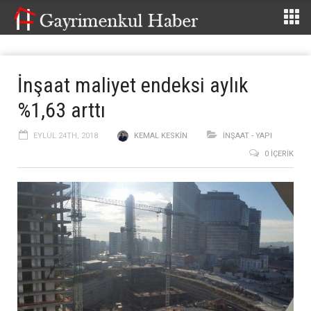
İnşaat maliyet endeksi aylık
%1,63 arttı
EYLÜL 24TH, 2018
KEMAL KESKIN
İNŞAAT - YAPI
0 İÇERIK