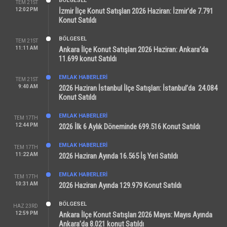
BÖLGESEL
TEM 21ST
12:02 PM
İzmir İlçe Konut Satışları 2026 Haziran: İzmir’de 7.791
Konut Satıldı
BÖLGESEL
TEM 21ST
11:11 AM
Ankara İlçe Konut Satışları 2026 Haziran: Ankara’da
11.699 konut Satıldı
EMLAK HABERLERI
TEM 21ST
9:40 AM
2026 Haziran İstanbul İlçe Satışları: İstanbul’da 24.084
Konut Satıldı
EMLAK HABERLERI
TEM 17TH
12:44 PM
2026 İlk 6 Aylık Döneminde 699.516 Konut Satıldı
EMLAK HABERLERI
TEM 17TH
11:22 AM
2026 Haziran Ayında 16.565 İş Yeri Satıldı
EMLAK HABERLERI
TEM 17TH
10:31 AM
2026 Haziran Ayında 129.979 Konut Satıldı
BÖLGESEL
HAZ 23RD
12:59 PM
Ankara İlçe Konut Satışları 2026 Mayıs: Mayıs Ayında
Ankara’da 8.021 konut Satıldı