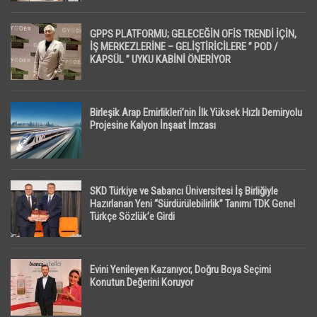
GPPS PLATFORMU; GELECEĞİN OFİS TRENDİ İÇİN,
İŞ MERKEZLERİNE – GELİŞTİRİCİLERE ” POD /
KAPSÜL ” UYKU KABİNİ ÖNERİYOR
Birleşik Arap Emirlikleri’nin İlk Yüksek Hızlı Demiryolu
Projesine Kalyon İnşaat İmzası
SKD Türkiye ve Sabancı Üniversitesi İş Birliğiyle
Hazırlanan Yeni “Sürdürülebilirlik” Tanımı TDK Genel
Türkçe Sözlük’e Girdi
Evini Yenileyen Kazanıyor, Doğru Boya Seçimi
Konutun Değerini Koruyor