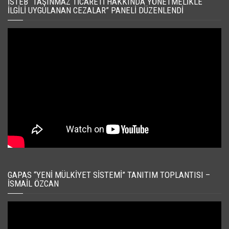
İSTEB “TAŞINMAZ TICARETI HAKKINDA YÖNETMELIKLE
İLGILI UYGULANAN CEZALAR” PANELI DÜZENLENDI
GAPAS “YENI MÜLKIYET SISTEMI” TANITIM TOPLANTISI –
İSMAIL ÖZCAN