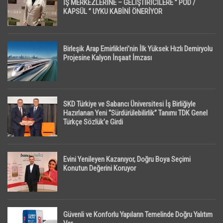
İŞ MERKEZLERİNE – GELİŞTİRİCİLERE ” POD /
KAPSÜL ” UYKU KABİNİ ÖNERİYOR
Birleşik Arap Emirlikleri’nin İlk Yüksek Hızlı Demiryolu
Projesine Kalyon İnşaat İmzası
SKD Türkiye ve Sabancı Üniversitesi İş Birliğiyle
Hazırlanan Yeni “Sürdürülebilirlik” Tanımı TDK Genel
Türkçe Sözlük’e Girdi
Evini Yenileyen Kazanıyor, Doğru Boya Seçimi
Konutun Değerini Koruyor
Güvenli ve Konforlu Yapıların Temelinde Doğru Yalıtım