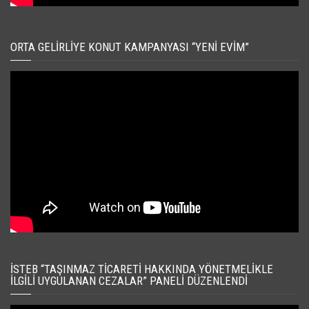
ORTA GELIRLIYE KONUT KAMPANYASI “YENI EVIM”
İSTEB “TAŞINMAZ TICARETI HAKKINDA YÖNETMELIKLE
İLGILI UYGULANAN CEZALAR” PANELI DÜZENLENDI