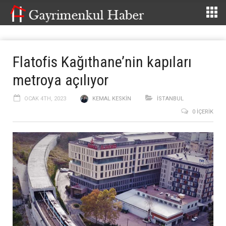
Flatofis Kağıthane’nin kapıları
metroya açılıyor
OCAK 4TH, 2023
KEMAL KESKIN
İSTANBUL
0 İÇERIK