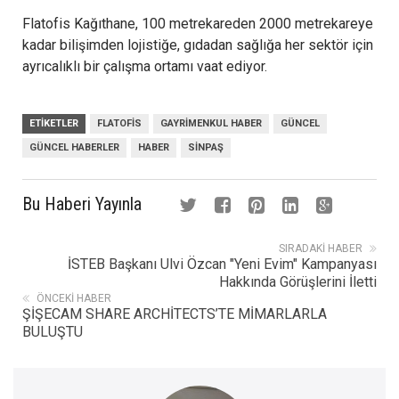
Flatofis Kağıthane, 100 metrekareden 2000 metrekareye
kadar bilişimden lojistiğe, gıdadan sağlığa her sektör için
ayrıcalıklı bir çalışma ortamı vaat ediyor.
ETIKETLER
FLATOFIS
GAYRIMENKUL HABER
GÜNCEL
GÜNCEL HABERLER
HABER
SINPAŞ
Bu Haberi Yayınla
SIRADAKI HABER
İSTEB Başkanı Ulvi Özcan "Yeni Evim" Kampanyası
Hakkında Görüşlerini İletti
ÖNCEKI HABER
ŞİŞECAM SHARE ARCHİTECTS’TE MİMARLARLA
BULUŞTU