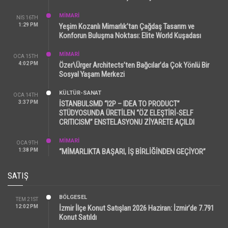
MİMARİ
NIS 16TH
1:29 PM
Yeşim Kozanlı Mimarlık’tan Çağdaş Tasarım ve
Konforun Buluşma Noktası: Elite World Kuşadası
MİMARİ
OCA 15TH
4:02 PM
Özer\Ürger Architects’ten Bağcılar’da Çok Yönlü Bir
Sosyal Yaşam Merkezi
KÜLTÜR-SANAT
OCA 14TH
3:37 PM
İSTANBULSMD “I2P – IDEA TO PRODUCT”
STÜDYOSUNDA ÜRETİLEN “ÖZ ELEŞTİRİ-SELF
CRITICISM” ENSTELASYONU ZİYARETE AÇILDI
MİMARİ
OCA 9TH
1:38 PM
“MİMARLIKTA BAŞARI, İŞ BİRLİĞİNDEN GEÇİYOR”
SATIŞ
BÖLGESEL
TEM 21ST
12:02 PM
İzmir İlçe Konut Satışları 2026 Haziran: İzmir’de 7.791
Konut Satıldı