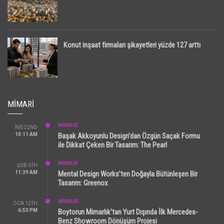
Konut inşaat firmaları şikayetleri yüzde 127 arttı
MIMARI
MİMARİ
NIS 22ND
10:11 AM
Başak Akkoyunlu Design’dan Özgün Saçak Formu
ile Dikkat Çeken Bir Tasarım: The Pearl
MİMARİ
ŞUB 6TH
11:39 AM
Mental Design Works’ten Doğayla Bütünleşen Bir
Tasarım: Greenox
MİMARİ
OCA 12TH
6:53 PM
Boytorun Mimarlık’tan Yurt Dışında İlk Mercedes-
Benz Showroom Dönüşüm Projesi