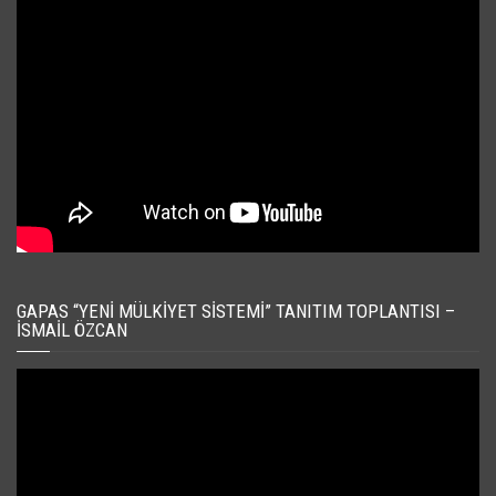
GAPAS “YENI MÜLKIYET SISTEMI” TANITIM TOPLANTISI –
İSMAIL ÖZCAN