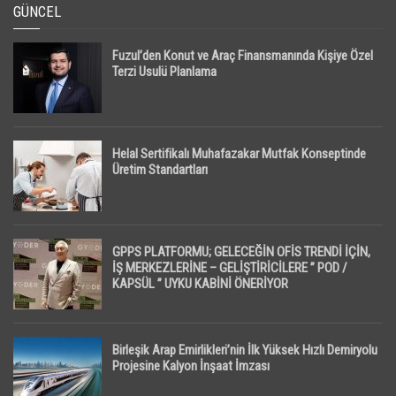
GÜNCEL
Fuzul’den Konut ve Araç Finansmanında Kişiye Özel
Terzi Usulü Planlama
Helal Sertifikalı Muhafazakar Mutfak Konseptinde
Üretim Standartları
GPPS PLATFORMU; GELECEĞİN OFİS TRENDİ İÇİN,
İŞ MERKEZLERİNE – GELİŞTİRİCİLERE ” POD /
KAPSÜL ” UYKU KABİNİ ÖNERİYOR
Birleşik Arap Emirlikleri’nin İlk Yüksek Hızlı Demiryolu
Projesine Kalyon İnşaat İmzası