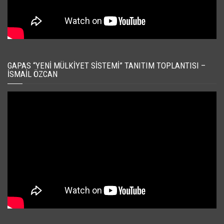
GAPAS “YENI MÜLKIYET SISTEMI” TANITIM TOPLANTISI –
İSMAIL ÖZCAN