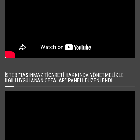
İSTEB “TAŞINMAZ TICARETI HAKKINDA YÖNETMELIKLE
İLGILI UYGULANAN CEZALAR” PANELI DÜZENLENDI