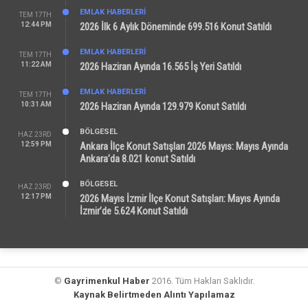
EMLAK HABERLERI
TEM 17TH
12:44 PM
2026 İlk 6 Aylık Döneminde 699.516 Konut Satıldı
EMLAK HABERLERI
TEM 17TH
11:22 AM
2026 Haziran Ayında 16.565 İş Yeri Satıldı
EMLAK HABERLERI
TEM 17TH
10:31 AM
2026 Haziran Ayında 129.979 Konut Satıldı
BÖLGESEL
HAZ 23RD
12:59 PM
Ankara İlçe Konut Satışları 2026 Mayıs: Mayıs Ayında
Ankara’da 8.021 konut Satıldı
BÖLGESEL
HAZ 23RD
12:17 PM
2026 Mayıs İzmir İlçe Konut Satışları: Mayıs Ayında
İzmir’de 5.624 Konut Satıldı
©
Gayrimenkul Haber
2016. Tüm Hakları Saklıdır.
Kaynak Belirtmeden Alıntı Yapılamaz