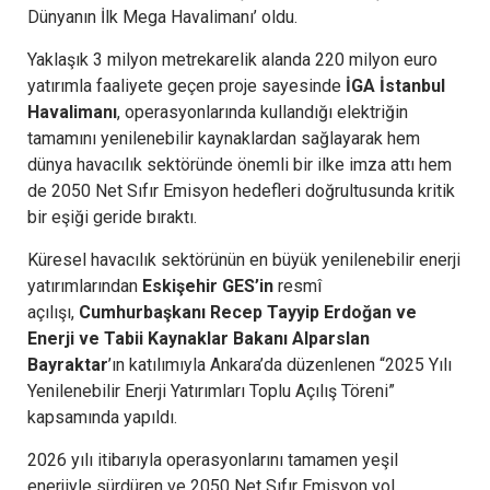
Dünyanın İlk Mega Havalimanı’ oldu.
Yaklaşık 3 milyon metrekarelik alanda 220 milyon euro
yatırımla faaliyete geçen proje sayesinde
İGA İstanbul
Havalimanı
, operasyonlarında kullandığı elektriğin
tamamını yenilenebilir kaynaklardan sağlayarak hem
dünya havacılık sektöründe önemli bir ilke imza attı hem
de 2050 Net Sıfır Emisyon hedefleri doğrultusunda kritik
bir eşiği geride bıraktı.
Küresel havacılık sektörünün en büyük yenilenebilir enerji
yatırımlarından
Eskişehir GES’in
resmî
açılışı,
Cumhurbaşkanı Recep Tayyip Erdoğan ve
Enerji ve Tabii Kaynaklar Bakanı Alparslan
Bayraktar
’ın katılımıyla Ankara’da düzenlenen “2025 Yılı
Yenilenebilir Enerji Yatırımları Toplu Açılış Töreni”
kapsamında yapıldı.
2026 yılı itibarıyla operasyonlarını tamamen yeşil
enerjiyle sürdüren ve 2050 Net Sıfır Emisyon yol