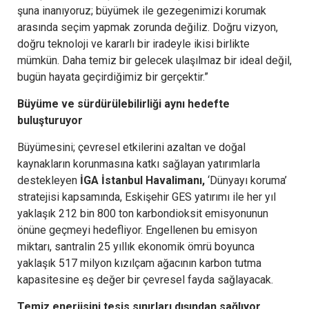
şuna inanıyoruz; büyümek ile gezegenimizi korumak
arasında seçim yapmak zorunda değiliz. Doğru vizyon,
doğru teknoloji ve kararlı bir iradeyle ikisi birlikte
mümkün. Daha temiz bir gelecek ulaşılmaz bir ideal değil,
bugün hayata geçirdiğimiz bir gerçektir.”
Büyüme ve sürdürülebilirliği aynı hedefte
buluşturuyor
Büyümesini; çevresel etkilerini azaltan ve doğal
kaynakların korunmasına katkı sağlayan yatırımlarla
destekleyen
İGA İstanbul Havalimanı,
‘Dünyayı koruma’
stratejisi kapsamında, Eskişehir GES yatırımı ile her yıl
yaklaşık 212 bin 800 ton karbondioksit emisyonunun
önüne geçmeyi hedefliyor. Engellenen bu emisyon
miktarı, santralin 25 yıllık ekonomik ömrü boyunca
yaklaşık 517 milyon kızılçam ağacının karbon tutma
kapasitesine eş değer bir çevresel fayda sağlayacak.
Temiz enerjisini tesis sınırları dışından sağlıyor