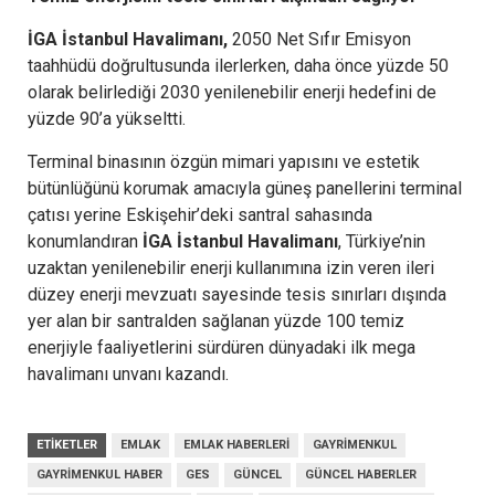
İGA İstanbul Havalimanı,
2050 Net Sıfır Emisyon
taahhüdü doğrultusunda ilerlerken, daha önce yüzde 50
olarak belirlediği 2030 yenilenebilir enerji hedefini de
yüzde 90’a yükseltti.
Terminal binasının özgün mimari yapısını ve estetik
bütünlüğünü korumak amacıyla güneş panellerini terminal
çatısı yerine Eskişehir’deki santral sahasında
konumlandıran
İGA İstanbul Havalimanı
, Türkiye’nin
uzaktan yenilenebilir enerji kullanımına izin veren ileri
düzey enerji mevzuatı sayesinde tesis sınırları dışında
yer alan bir santralden sağlanan yüzde 100 temiz
enerjiyle faaliyetlerini sürdüren dünyadaki ilk mega
havalimanı unvanı kazandı.
ETIKETLER
EMLAK
EMLAK HABERLERI
GAYRIMENKUL
GAYRIMENKUL HABER
GES
GÜNCEL
GÜNCEL HABERLER