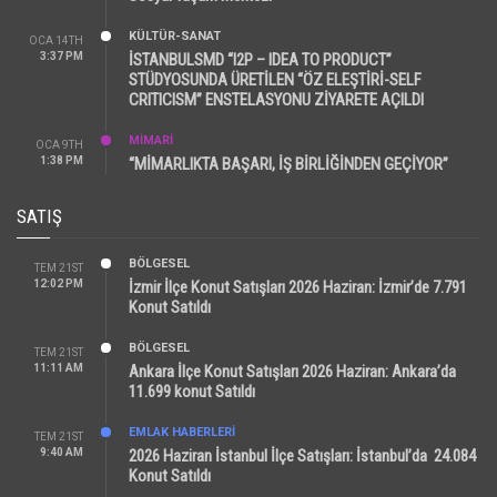
KÜLTÜR-SANAT
OCA 14TH
3:37 PM
İSTANBULSMD “I2P – IDEA TO PRODUCT”
STÜDYOSUNDA ÜRETİLEN “ÖZ ELEŞTİRİ-SELF
CRITICISM” ENSTELASYONU ZİYARETE AÇILDI
MİMARİ
OCA 9TH
1:38 PM
“MİMARLIKTA BAŞARI, İŞ BİRLİĞİNDEN GEÇİYOR”
SATIŞ
BÖLGESEL
TEM 21ST
12:02 PM
İzmir İlçe Konut Satışları 2026 Haziran: İzmir’de 7.791
Konut Satıldı
BÖLGESEL
TEM 21ST
11:11 AM
Ankara İlçe Konut Satışları 2026 Haziran: Ankara’da
11.699 konut Satıldı
EMLAK HABERLERI
TEM 21ST
9:40 AM
2026 Haziran İstanbul İlçe Satışları: İstanbul’da 24.084
Konut Satıldı