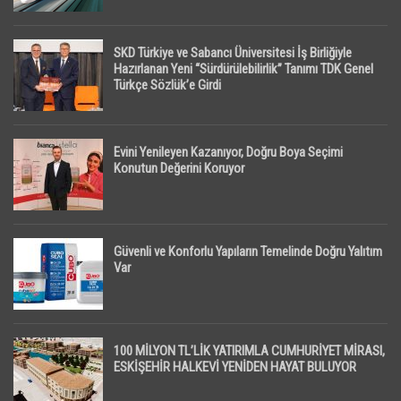
SKD Türkiye ve Sabancı Üniversitesi İş Birliğiyle
Hazırlanan Yeni “Sürdürülebilirlik” Tanımı TDK Genel
Türkçe Sözlük’e Girdi
Evini Yenileyen Kazanıyor, Doğru Boya Seçimi
Konutun Değerini Koruyor
Güvenli ve Konforlu Yapıların Temelinde Doğru Yalıtım
Var
100 MİLYON TL’LİK YATIRIMLA CUMHURİYET MİRASI,
ESKİŞEHİR HALKEVİ YENİDEN HAYAT BULUYOR