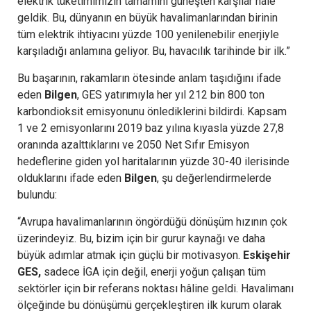
elektrik tüketimimizin tamamını güneşten karşılar hâle
geldik. Bu, dünyanın en büyük havalimanlarından birinin
tüm elektrik ihtiyacını yüzde 100 yenilenebilir enerjiyle
karşıladığı anlamına geliyor. Bu, havacılık tarihinde bir ilk.”
Bu başarının, rakamların ötesinde anlam taşıdığını ifade
eden
Bilgen
, GES yatırımıyla her yıl 212 bin 800 ton
karbondioksit emisyonunu önlediklerini bildirdi. Kapsam
1 ve 2 emisyonlarını 2019 baz yılına kıyasla yüzde 27,8
oranında azalttıklarını ve 2050 Net Sıfır Emisyon
hedeflerine giden yol haritalarının yüzde 30-40 ilerisinde
olduklarını ifade eden
Bilgen
, şu değerlendirmelerde
bulundu:
“Avrupa havalimanlarının öngördüğü dönüşüm hızının çok
üzerindeyiz. Bu, bizim için bir gurur kaynağı ve daha
büyük adımlar atmak için güçlü bir motivasyon.
Eskişehir
GES,
sadece İGA için değil, enerji yoğun çalışan tüm
sektörler için bir referans noktası hâline geldi. Havalimanı
ölçeğinde bu dönüşümü gerçekleştiren ilk kurum olarak