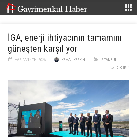
İGA, enerji ihtiyacının tamamını
güneşten karşılıyor
HAZIRAN 4TH, 2026
KEMAL KESKIN
İSTANBUL
0 İÇERIK