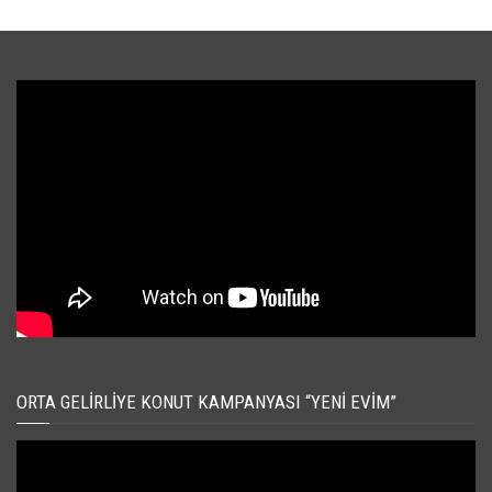
ORTA GELIRLIYE KONUT KAMPANYASI “YENI EVIM”