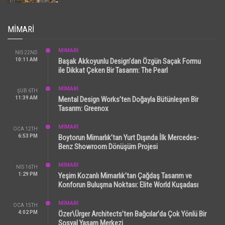
MIMARI
MİMARİ
NIS 22ND
10:11 AM
Başak Akkoyunlu Design’dan Özgün Saçak Formu
ile Dikkat Çeken Bir Tasarım: The Pearl
MİMARİ
ŞUB 6TH
11:39 AM
Mental Design Works’ten Doğayla Bütünleşen Bir
Tasarım: Greenox
MİMARİ
OCA 12TH
6:53 PM
Boytorun Mimarlık’tan Yurt Dışında İlk Mercedes-
Benz Showroom Dönüşüm Projesi
MİMARİ
NIS 16TH
1:29 PM
Yeşim Kozanlı Mimarlık’tan Çağdaş Tasarım ve
Konforun Buluşma Noktası: Elite World Kuşadası
MİMARİ
OCA 15TH
4:02 PM
Özer\Ürger Architects’ten Bağcılar’da Çok Yönlü Bir
Sosyal Yaşam Merkezi