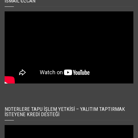
İSMAIL ÖZCAN
NOTERLERE TAPU İŞLEM YETKISI – YALITIM TAPTIRMAK
İSTEYENE KREDI DESTEĞI