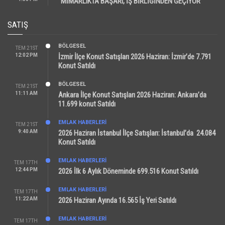
“MİMARLIKTA BAŞARI, İŞ BİRLİĞİNDEN GEÇİYOR”
SATIŞ
BÖLGESEL
TEM 21ST
12:02 PM
İzmir İlçe Konut Satışları 2026 Haziran: İzmir’de 7.791
Konut Satıldı
BÖLGESEL
TEM 21ST
11:11 AM
Ankara İlçe Konut Satışları 2026 Haziran: Ankara’da
11.699 konut Satıldı
EMLAK HABERLERI
TEM 21ST
9:40 AM
2026 Haziran İstanbul İlçe Satışları: İstanbul’da 24.084
Konut Satıldı
EMLAK HABERLERI
TEM 17TH
12:44 PM
2026 İlk 6 Aylık Döneminde 699.516 Konut Satıldı
EMLAK HABERLERI
TEM 17TH
11:22 AM
2026 Haziran Ayında 16.565 İş Yeri Satıldı
EMLAK HABERLERI
TEM 17TH