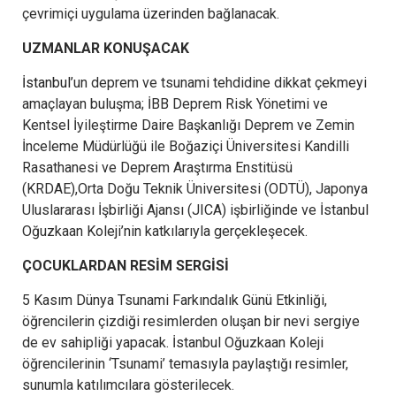
çevrimiçi uygulama üzerinden bağlanacak.
UZMANLAR KONUŞACAK
İstanbul
’un deprem ve tsunami tehdidine dikkat çekmeyi
amaçlayan buluşma; İBB Deprem Risk Yönetimi ve
Kentsel İyileştirme Daire Başkanlığı Deprem ve Zemin
İnceleme Müdürlüğü ile Boğaziçi Üniversitesi Kandilli
Rasathanesi ve Deprem Araştırma Enstitüsü
(KRDAE),Orta Doğu Teknik Üniversitesi (ODTÜ), Japonya
Uluslararası İşbirliği Ajansı (JICA) işbirliğinde ve İstanbul
Oğuzkaan Koleji’nin katkılarıyla gerçekleşecek.
ÇOCUKLARDAN RESİM SERGİSİ
5 Kasım Dünya Tsunami Farkındalık Günü Etkinliği,
öğrencilerin çizdiği resimlerden oluşan bir nevi sergiye
de ev sahipliği yapacak. İstanbul Oğuzkaan Koleji
öğrencilerinin ‘Tsunami’ temasıyla paylaştığı resimler,
sunumla katılımcılara gösterilecek.