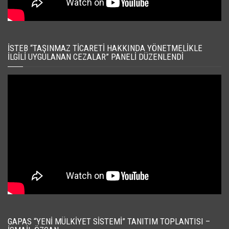
İSTEB “TAŞINMAZ TICARETI HAKKINDA YÖNETMELIKLE
İLGILI UYGULANAN CEZALAR” PANELI DÜZENLENDI
GAPAS “YENI MÜLKIYET SISTEMI” TANITIM TOPLANTISI –