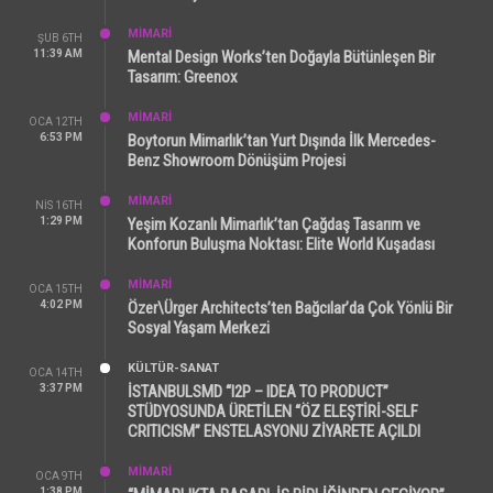
MİMARİ
ŞUB 6TH
11:39 AM
Mental Design Works’ten Doğayla Bütünleşen Bir
Tasarım: Greenox
MİMARİ
OCA 12TH
6:53 PM
Boytorun Mimarlık’tan Yurt Dışında İlk Mercedes-
Benz Showroom Dönüşüm Projesi
MİMARİ
NIS 16TH
1:29 PM
Yeşim Kozanlı Mimarlık’tan Çağdaş Tasarım ve
Konforun Buluşma Noktası: Elite World Kuşadası
MİMARİ
OCA 15TH
4:02 PM
Özer\Ürger Architects’ten Bağcılar’da Çok Yönlü Bir
Sosyal Yaşam Merkezi
KÜLTÜR-SANAT
OCA 14TH
3:37 PM
İSTANBULSMD “I2P – IDEA TO PRODUCT”
STÜDYOSUNDA ÜRETİLEN “ÖZ ELEŞTİRİ-SELF
CRITICISM” ENSTELASYONU ZİYARETE AÇILDI
MİMARİ
OCA 9TH
1:38 PM