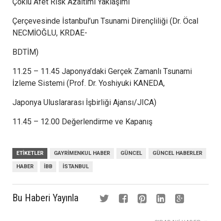
Çoklu Afet Risk Azaltımı Yaklaşımı
Çerçevesinde İstanbul’un Tsunami Dirençliliği (Dr. Öcal
NECMİOĞLU, KRDAE-
BDTİM)
11.25 – 11.45 Japonya’daki Gerçek Zamanlı Tsunami
İzleme Sistemi (Prof. Dr. Yoshiyuki KANEDA,
Japonya Uluslararası İşbirliği Ajansı/JICA)
11.45 – 12.00 Değerlendirme ve Kapanış
ETIKETLER
GAYRIMENKUL HABER
GÜNCEL
GÜNCEL HABERLER
HABER
İBB
İSTANBUL
Bu Haberi Yayınla