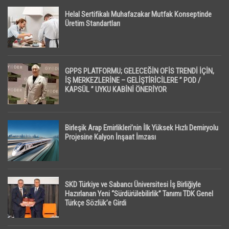
Helal Sertifikalı Muhafazakar Mutfak Konseptinde
Üretim Standartları
GPPS PLATFORMU; GELECEĞİN OFİS TRENDİ İÇİN,
İŞ MERKEZLERİNE – GELİŞTİRİCİLERE ” POD /
KAPSÜL ” UYKU KABİNİ ÖNERİYOR
Birleşik Arap Emirlikleri’nin İlk Yüksek Hızlı Demiryolu
Projesine Kalyon İnşaat İmzası
SKD Türkiye ve Sabancı Üniversitesi İş Birliğiyle
Hazırlanan Yeni “Sürdürülebilirlik” Tanımı TDK Genel
Türkçe Sözlük’e Girdi