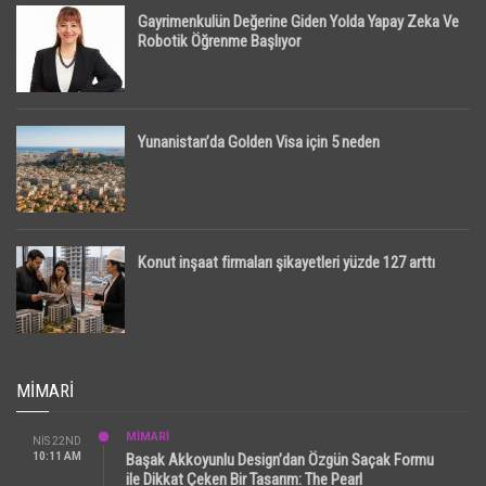
Gayrimenkulün Değerine Giden Yolda Yapay Zeka Ve
Robotik Öğrenme Başlıyor
Yunanistan’da Golden Visa için 5 neden
Konut inşaat firmaları şikayetleri yüzde 127 arttı
MIMARI
MİMARİ
NIS 22ND
10:11 AM
Başak Akkoyunlu Design’dan Özgün Saçak Formu
ile Dikkat Çeken Bir Tasarım: The Pearl