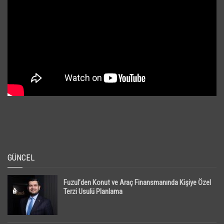
GÜNCEL
Fuzul’den Konut ve Araç Finansmanında Kişiye Özel
Terzi Usulü Planlama