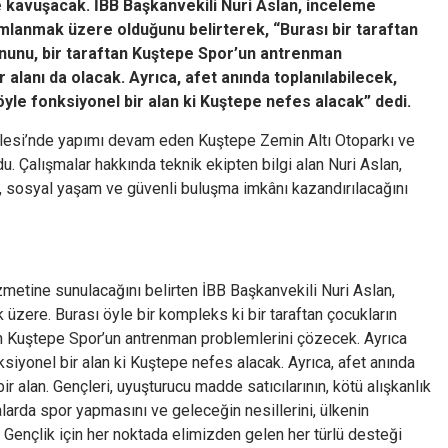
 kavuşacak. İBB Başkanvekili Nuri Aslan, inceleme
lanmak üzere olduğunu belirterek, “Burası bir taraftan
ununu, bir taraftan Kuştepe Spor’un antrenman
 alanı da olacak. Ayrıca, afet anında toplanılabilecek,
i öyle fonksiyonel bir alan ki Kuştepe nefes alacak” dedi.
allesi’nde yapımı devam eden Kuştepe Zemin Altı Otoparkı ve
. Çalışmalar hakkında teknik ekipten bilgi alan Nuri Aslan,
, sosyal yaşam ve güvenli buluşma imkânı kazandırılacağını
zmetine sunulacağını belirten İBB Başkanvekili Nuri Aslan,
üzere. Burası öyle bir kompleks ki bir taraftan çocukların
ftan Kuştepe Spor’un antrenman problemlerini çözecek. Ayrıca
ksiyonel bir alan ki Kuştepe nefes alacak. Ayrıca, afet anında
bir alan. Gençleri, uyuşturucu madde satıcılarının, kötü alışkanlık
larda spor yapmasını ve geleceğin nesillerini, ülkenin
 Gençlik için her noktada elimizden gelen her türlü desteği