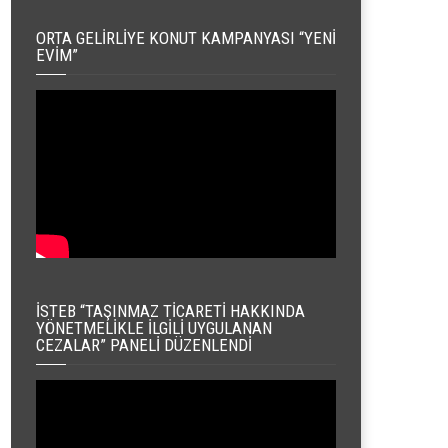
ORTA GELIRLIYE KONUT KAMPANYASI “YENI
EVIM”
İSTEB “TAŞINMAZ TICARETI HAKKINDA
YÖNETMELIKLE İLGILI UYGULANAN
CEZALAR” PANELI DÜZENLENDI