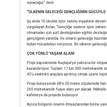
sunacağız” dedi.
“ÜLKENİN GELECEĞİ GENÇLİĞİNİN GÜCÜYLE
Şu anda 10 okulda spor salonu inşaatının devam et
vurgulayan Aslan, “Gençliğe sadece spor sahası m
olmamaları için yurt desteğinden eğitim desteği
gençliğinin yanında. Ve onların geleceğe hazırlan
bütün mücadeleyi veriyoruz. Bir ülkenin geleceği, 
ÇOK YÖNLÜ YAŞAM ALANI
Proje kapsamında Kuştepe’ye yalnızca bir otopar
kazandırılıyor. Toplam 17 bin 500 metrekarelik al
43’ü elektrikli araçlara ayrılmış olmak üzere to
Proje bünyesinde 68’e 50 metre ölçülerinde halı 
265 metrekarelik fuaye alanı yer alacak. Mahalle
kafeterya da projede bulunuyor.
Ayrıca bölgenin önemli ihtiyaçlarından birine ya