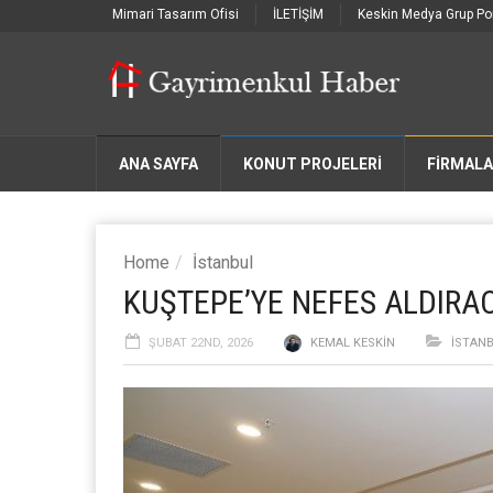
Mimari Tasarım Ofisi
İLETİŞİM
Keskin Medya Grup Por
ANA SAYFA
KONUT PROJELERİ
FIRMAL
Home
İstanbul
KUŞTEPE’YE NEFES ALDIRA
ŞUBAT 22ND, 2026
KEMAL KESKIN
İSTAN