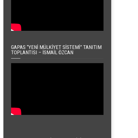
GAPAS “YENI MÜLKIYET SISTEMI” TANITIM
TOPLANTISI – İSMAIL ÖZCAN