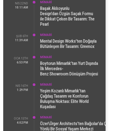
MİMARİ
NIS 22ND
10:11 AM
Başak Akkoyunlu
Design’dan Özgün Saçak Formu
ile Dikkat Çeken Bir Tasarım: The
Pearl
MİMARİ
ŞUB 6TH
11:39 AM
Mental Design Works’ten Doğayla
Bütünleşen Bir Tasarım: Greenox
MİMARİ
OCA 12TH
6:53 PM
Boytorun Mimarlık’tan Yurt Dışında
İlk Mercedes-
Benz Showroom Dönüşüm Projesi
MİMARİ
NIS 16TH
1:29 PM
Yeşim Kozanlı Mimarlık’tan
Çağdaş Tasarım ve Konforun
Buluşma Noktası: Elite World
Kuşadası
MİMARİ
OCA 15TH
4:02 PM
Özer\Ürger Architects’ten Bağcılar’da Çok
Yönlü Bir Sosyal Yaşam Merkezi