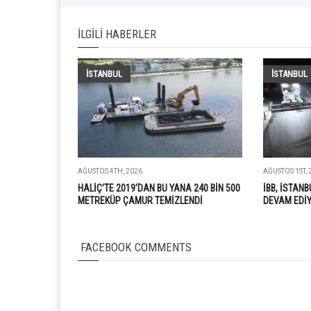
İLGILI HABERLER
İSTANBUL
İSTANBUL
AĞUSTOS 4TH, 2026
AĞUSTOS 1ST, 
HALİÇ’TE 2019’DAN BU YANA 240 BİN 500
İBB, İSTANB
METREKÜP ÇAMUR TEMİZLENDİ
DEVAM EDİ
FACEBOOK COMMENTS