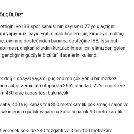
 ÖLÇÜLÜR”
tiğini ve İBB spor sahalarının sayısının 77’ye ulaştığını
ı yapıyoruz, hayır. Eğitim alabilmeleri için, kimseye muhtaç
ne, giyinme desteğinden barınma desteğine İBB, İstanbul
abilmesi, alışkanlıklardan kurtulabilmesi için elimizden gelen
gençliğinin gücüyle ölçülür” ifadelerini kullandı.
k değil, sosyal yaşamı güçlendiren çok yönlü bir merkez
ana sahip zemin altı otoparkta 365’i standart, 22’si engelli ve
plam 430 araç kapasitesi bulunacak.
saha, 400 kişi kapasiteli 800 metrekarelik çok amaçlı salon ve
 sakinlerinin günlük yaşamına katkı sunacak 90 metrekarelik
nıt verecek şekilde 240 tezgâhlı ve 3 bin 100 metrekare