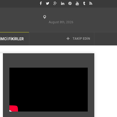
August 8th, 2026
İMCİ FİKİRLER
TAKIP EDIN