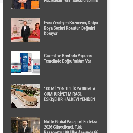
Hazırlanan Yeni “Sürdürülebilirlik”
Tanımı TDK Genel Türkçe
Sözlük’e Girdi
Evini Yenileyen Kazanıyor, Doğru
Boya Seçimi Konutun Değerini
Koruyor
Güvenli ve Konforlu Yapıların
Temelinde Doğru Yalıtım Var
100 MİLYON TL’LİK YATIRIMLA
CUMHURİYET MİRASI,
ESKİŞEHİR HALKEVİ YENİDEN
HAYAT BULUYOR
Notte Global Pasaport Endeksi
2026 Güncellendi: Türk
Pasaportu 199 Ülke Arasında 86.