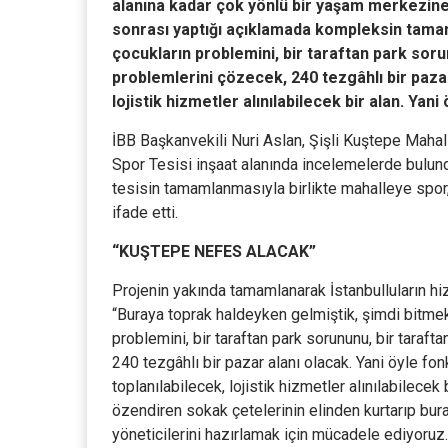
alanına kadar çok yönlü bir yaşam merkezine
sonrası yaptığı açıklamada kompleksin tamam
çocukların problemini, bir taraftan park sor
problemlerini çözecek, 240 tezgâhlı bir pazar
lojistik hizmetler alınılabilecek bir alan. Yan
İBB Başkanvekili Nuri Aslan, Şişli Kuştepe Mah
Spor Tesisi inşaat alanında incelemelerde bulundu
tesisin tamamlanmasıyla birlikte mahalleye spor
ifade etti.
“KUŞTEPE NEFES ALACAK”
Projenin yakında tamamlanarak İstanbulluların hi
“Buraya toprak haldeyken gelmiştik, şimdi bitmek 
problemini, bir taraftan park sorununu, bir tara
240 tezgâhlı bir pazar alanı olacak. Yani öyle fon
toplanılabilecek, lojistik hizmetler alınılabilecek 
özendiren sokak çetelerinin elinden kurtarıp bura
yöneticilerini hazırlamak için mücadele ediyoruz.