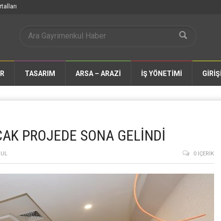
talları
AR
TASARIM
ARSA – ARAZİ
İŞ YÖNETİMİ
GİRİŞ
CAK PROJEDE SONA GELİNDİ
BUL
0 İÇERIK