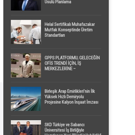
Usulü Planlama
Helal Sertifikalı Muhafazakar
Mutfak Konseptinde Üretim
Standartları
GPPS PLATFORMU; GELECEĞİN
OFİS TRENDİ İÇİN, İŞ
MERKEZLERİNE –
GELİŞTİRİCİLERE ” POD /
KAPSÜL ” UYKU KABİNİ
ÖNERİYOR
Birleşik Arap Emirlikleri’nin İlk
Yüksek Hızlı Demiryolu
Projesine Kalyon İnşaat İmzası
SKD Türkiye ve Sabancı
Üniversitesi İş Birliğiyle