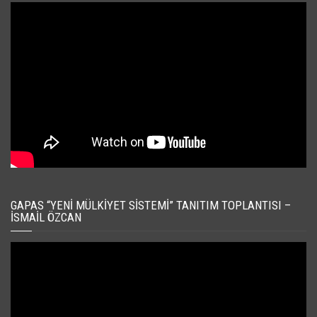
GAPAS “YENI MÜLKIYET SISTEMI” TANITIM TOPLANTISI –
İSMAIL ÖZCAN