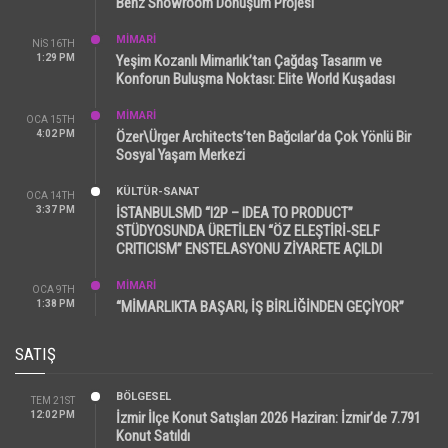
Benz Showroom Dönüşüm Projesi
MİMARİ
NIS 16TH
1:29 PM
Yeşim Kozanlı Mimarlık’tan Çağdaş Tasarım ve
Konforun Buluşma Noktası: Elite World Kuşadası
MİMARİ
OCA 15TH
4:02 PM
Özer\Ürger Architects’ten Bağcılar’da Çok Yönlü Bir
Sosyal Yaşam Merkezi
KÜLTÜR-SANAT
OCA 14TH
3:37 PM
İSTANBULSMD “I2P – IDEA TO PRODUCT”
STÜDYOSUNDA ÜRETİLEN “ÖZ ELEŞTİRİ-SELF
CRITICISM” ENSTELASYONU ZİYARETE AÇILDI
MİMARİ
OCA 9TH
1:38 PM
“MİMARLIKTA BAŞARI, İŞ BİRLİĞİNDEN GEÇİYOR”
SATIŞ
BÖLGESEL
TEM 21ST
12:02 PM
İzmir İlçe Konut Satışları 2026 Haziran: İzmir’de 7.791
Konut Satıldı