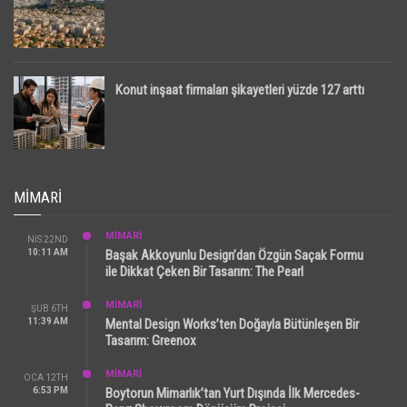
Konut inşaat firmaları şikayetleri yüzde 127 arttı
MIMARI
MİMARİ
NIS 22ND
10:11 AM
Başak Akkoyunlu Design’dan Özgün Saçak Formu
ile Dikkat Çeken Bir Tasarım: The Pearl
MİMARİ
ŞUB 6TH
11:39 AM
Mental Design Works’ten Doğayla Bütünleşen Bir
Tasarım: Greenox
MİMARİ
OCA 12TH
6:53 PM
Boytorun Mimarlık’tan Yurt Dışında İlk Mercedes-