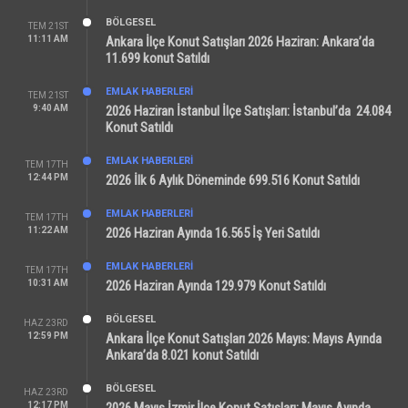
BÖLGESEL
TEM 21ST
11:11 AM
Ankara İlçe Konut Satışları 2026 Haziran: Ankara’da
11.699 konut Satıldı
EMLAK HABERLERI
TEM 21ST
9:40 AM
2026 Haziran İstanbul İlçe Satışları: İstanbul’da 24.084
Konut Satıldı
EMLAK HABERLERI
TEM 17TH
12:44 PM
2026 İlk 6 Aylık Döneminde 699.516 Konut Satıldı
EMLAK HABERLERI
TEM 17TH
11:22 AM
2026 Haziran Ayında 16.565 İş Yeri Satıldı
EMLAK HABERLERI
TEM 17TH
10:31 AM
2026 Haziran Ayında 129.979 Konut Satıldı
BÖLGESEL
HAZ 23RD
12:59 PM
Ankara İlçe Konut Satışları 2026 Mayıs: Mayıs Ayında
Ankara’da 8.021 konut Satıldı
BÖLGESEL
HAZ 23RD
12:17 PM