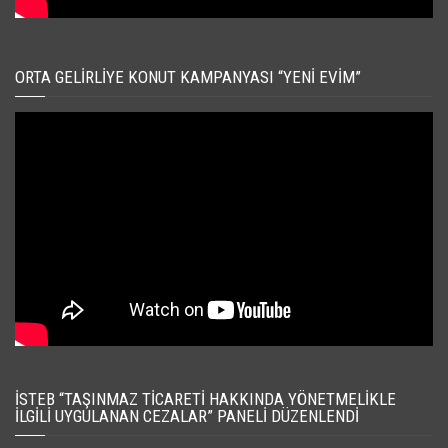
ORTA GELIRLIYE KONUT KAMPANYASI “YENI EVIM”
İSTEB “TAŞINMAZ TICARETI HAKKINDA YÖNETMELIKLE
İLGILI UYGULANAN CEZALAR” PANELI DÜZENLENDI