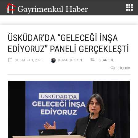
ÜSKÜDAR’DA “GELECEĞİ İNŞA
EDİYORUZ” PANELİ GERÇEKLEŞTİ
ŞUBAT 7TH, 2025
KEMAL KESKIN
İSTANBUL
0 İÇERIK