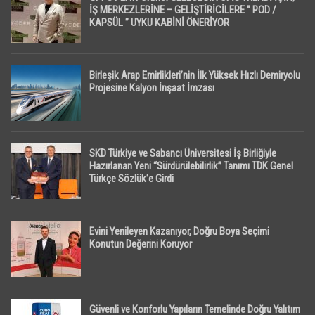
İŞ MERKEZLERİNE – GELİŞTİRİCİLERE ” POD /
KAPSÜL ” UYKU KABİNİ ÖNERİYOR
Birleşik Arap Emirlikleri’nin İlk Yüksek Hızlı Demiryolu
Projesine Kalyon İnşaat İmzası
SKD Türkiye ve Sabancı Üniversitesi İş Birliğiyle
Hazırlanan Yeni “Sürdürülebilirlik” Tanımı TDK Genel
Türkçe Sözlük’e Girdi
Evini Yenileyen Kazanıyor, Doğru Boya Seçimi
Konutun Değerini Koruyor
Güvenli ve Konforlu Yapıların Temelinde Doğru Yalıtım