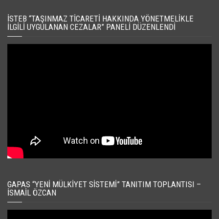
İSTEB “TAŞINMAZ TICARETI HAKKINDA YÖNETMELIKLE
İLGILI UYGULANAN CEZALAR” PANELI DÜZENLENDI
GAPAS “YENI MÜLKIYET SISTEMI” TANITIM TOPLANTISI –
İSMAIL ÖZCAN