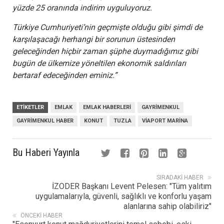
yüzde 25 oranında indirim uyguluyoruz.
Türkiye Cumhuriyeti’nin geçmişte olduğu gibi şimdi de
karşılaşacağı herhangi bir sorunun üstesinden
geleceğinden hiçbir zaman şüphe duymadığımız gibi
bugün de ülkemize yöneltilen ekonomik saldırıları
bertaraf edeceğinden eminiz.”
ETIKETLER
EMLAK
EMLAK HABERLERI
GAYRIMENKUL
GAYRIMENKUL HABER
KONUT
TUZLA
VIAPORT MARINA
Bu Haberi Yayınla
SIRADAKI HABER
İZODER Başkanı Levent Pelesen: "Tüm yalıtım
uygulamalarıyla, güvenli, sağlıklı ve konforlu yaşam
alanlarına sahip olabiliriz"
ÖNCEKI HABER