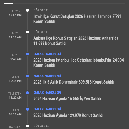
BÖLGESEL
TEM 21ST
12:02 PM
İzmir İlçe Konut Satışları 2026 Haziran: İzmir’de 7.791
Konut Satıldı
BÖLGESEL
TEM 21ST
11:11 AM
Ankara İlçe Konut Satışları 2026 Haziran: Ankara’da
11.699 konut Satıldı
EMLAK HABERLERI
TEM 21ST
9:40 AM
2026 Haziran İstanbul İlçe Satışları: İstanbul’da 24.084
Konut Satıldı
EMLAK HABERLERI
TEM 17TH
12:44 PM
2026 İlk 6 Aylık Döneminde 699.516 Konut Satıldı
EMLAK HABERLERI
TEM 17TH
11:22 AM
2026 Haziran Ayında 16.565 İş Yeri Satıldı
EMLAK HABERLERI
TEM 17TH
10:31 AM
2026 Haziran Ayında 129.979 Konut Satıldı
BÖLGESEL
HAZ 23RD