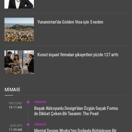
Yunanistan’da Golden Visa için 5 neden
Konut inşaat firmaları şikayetleri yüzde 127 arttı
MIMARI
MİMARİ
NIS 22ND
10:11 AM
Başak Akkoyunlu Design’dan Özgün Saçak Formu
ile Dikkat Çeken Bir Tasarım: The Pearl
MİMARİ
ŞUB 6TH
11:39 AM
Mental Design Works’ten Doğayla Bütünleşen Bir