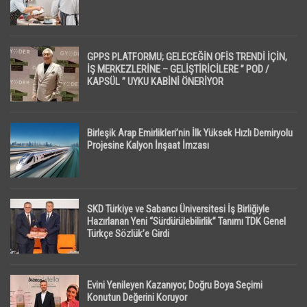
GPPS PLATFORMU; GELECEĞİN OFİS TRENDİ İÇİN,
İŞ MERKEZLERİNE – GELİŞTİRİCİLERE ” POD /
KAPSÜL ” UYKU KABİNİ ÖNERİYOR
Birleşik Arap Emirlikleri’nin İlk Yüksek Hızlı Demiryolu
Projesine Kalyon İnşaat İmzası
SKD Türkiye ve Sabancı Üniversitesi İş Birliğiyle
Hazırlanan Yeni “Sürdürülebilirlik” Tanımı TDK Genel
Türkçe Sözlük’e Girdi
Evini Yenileyen Kazanıyor, Doğru Boya Seçimi
Konutun Değerini Koruyor