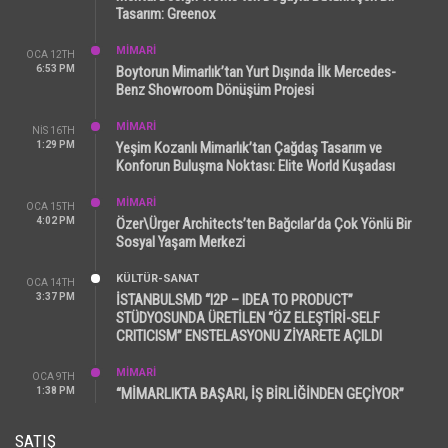
Tasarım: Greenox
MİMARİ
OCA 12TH
6:53 PM
Boytorun Mimarlık’tan Yurt Dışında İlk Mercedes-
Benz Showroom Dönüşüm Projesi
MİMARİ
NIS 16TH
1:29 PM
Yeşim Kozanlı Mimarlık’tan Çağdaş Tasarım ve
Konforun Buluşma Noktası: Elite World Kuşadası
MİMARİ
OCA 15TH
4:02 PM
Özer\Ürger Architects’ten Bağcılar’da Çok Yönlü Bir
Sosyal Yaşam Merkezi
KÜLTÜR-SANAT
OCA 14TH
3:37 PM
İSTANBULSMD “I2P – IDEA TO PRODUCT”
STÜDYOSUNDA ÜRETİLEN “ÖZ ELEŞTİRİ-SELF
CRITICISM” ENSTELASYONU ZİYARETE AÇILDI
MİMARİ
OCA 9TH
1:38 PM
“MİMARLIKTA BAŞARI, İŞ BİRLİĞİNDEN GEÇİYOR”
SATIŞ