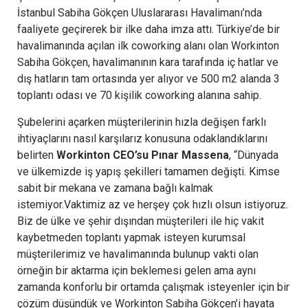
İstanbul Sabiha Gökçen Uluslararası Havalimanı’nda
faaliyete geçirerek bir ilke daha imza attı. Türkiye’de bir
havalimanında açılan ilk coworking alanı olan Workinton
Sabiha Gökçen, havalimanının kara tarafında iç hatlar ve
dış hatların tam ortasında yer alıyor ve 500 m2 alanda 3
toplantı odası ve 70 kişilik coworking alanına sahip.
Şubelerini açarken müşterilerinin hızla değişen farklı
ihtiyaçlarını nasıl karşılarız konusuna odaklandıklarını
belirten
Workinton CEO’su Pınar Massena
, “Dünyada
ve ülkemizde iş yapış şekilleri tamamen değişti. Kimse
sabit bir mekana ve zamana bağlı kalmak
istemiyor.Vaktimiz az ve herşey çok hızlı olsun istiyoruz.
Biz de ülke ve şehir dışından müşterileri ile hiç vakit
kaybetmeden toplantı yapmak isteyen kurumsal
müşterilerimiz ve havalimanında bulunup vakti olan
örneğin bir aktarma için beklemesi gelen ama aynı
zamanda konforlu bir ortamda çalışmak isteyenler için bir
çözüm düşündük ve Workinton Sabiha Gökçen’i hayata