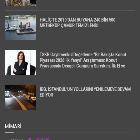
HALİÇ’TE 2019’DAN BU YANA 240 BİN 500
METREKÜP ÇAMUR TEMİZLENDİ
TSKB Gayrimenkul Değerleme “Bir Bakışta Konut
Piyasası 2026 İlk Yarıyıl” Araştırması: Konut
Piyasasında Dengeli Görünüm Sürerken, İlk El ve
İpotekli Satışlarda Sınırlı Toparlanma Dikkat Çekti
İBB, İSTANBUL’UN YOLLARINI YENİLEMEYE DEVAM
EDİYOR
MIMARI
MİMARİ