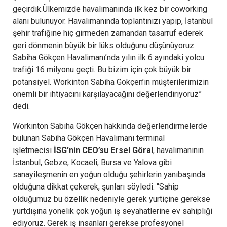
geçirdik.Ülkemizde havalimanında ilk kez bir coworking
alanı bulunuyor. Havalimanında toplantınızı yapıp, İstanbul
şehir trafiğine hiç girmeden zamandan tasarruf ederek
geri dönmenin büyük bir lüks olduğunu düşünüyoruz.
Sabiha Gökçen Havalimanı’nda yılın ilk 6 ayındaki yolcu
trafiği 16 milyonu geçti. Bu bizim için çok büyük bir
potansiyel. Workinton Sabiha Gökçen’in müşterilerimizin
önemli bir ihtiyacını karşılayacağını değerlendiriyoruz”
dedi.
Workinton Sabiha Gökçen hakkında değerlendirmelerde
bulunan Sabiha Gökçen Havalimanı terminal
işletmecisi
İSG’nin CEO’su Ersel Göral
, havalimanının
İstanbul, Gebze, Kocaeli, Bursa ve Yalova gibi
sanayileşmenin en yoğun olduğu şehirlerin yanıbaşında
olduğuna dikkat çekerek, şunları söyledi: “Sahip
olduğumuz bu özellik nedeniyle gerek yurtiçine gerekse
yurtdışına yönelik çok yoğun iş seyahatlerine ev sahipliği
ediyoruz. Gerek iş insanları gerekse profesyonel