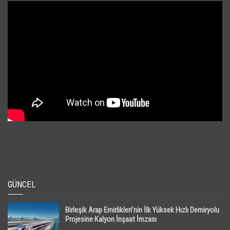
GÜNCEL
Birleşik Arap Emirlikleri’nin İlk Yüksek Hızlı Demiryolu
Projesine Kalyon İnşaat İmzası