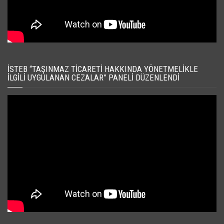
İSTEB “TAŞINMAZ TICARETI HAKKINDA YÖNETMELIKLE
İLGILI UYGULANAN CEZALAR” PANELI DÜZENLENDI