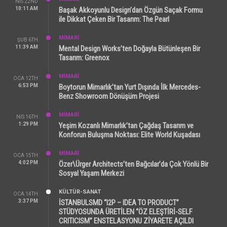
NIS 22ND
10:11 AM
Başak Akkoyunlu Design’dan Özgün Saçak Formu
ile Dikkat Çeken Bir Tasarım: The Pearl
MİMARİ
ŞUB 6TH
11:39 AM
Mental Design Works’ten Doğayla Bütünleşen Bir
Tasarım: Greenox
MİMARİ
OCA 12TH
6:53 PM
Boytorun Mimarlık’tan Yurt Dışında İlk Mercedes-
Benz Showroom Dönüşüm Projesi
MİMARİ
NIS 16TH
1:29 PM
Yeşim Kozanlı Mimarlık’tan Çağdaş Tasarım ve
Konforun Buluşma Noktası: Elite World Kuşadası
MİMARİ
OCA 15TH
4:02 PM
Özer\Ürger Architects’ten Bağcılar’da Çok Yönlü Bir
Sosyal Yaşam Merkezi
KÜLTÜR-SANAT
OCA 14TH
3:37 PM
İSTANBULSMD “I2P – IDEA TO PRODUCT”
STÜDYOSUNDA ÜRETİLEN “ÖZ ELEŞTİRİ-SELF
CRITICISM” ENSTELASYONU ZİYARETE AÇILDI