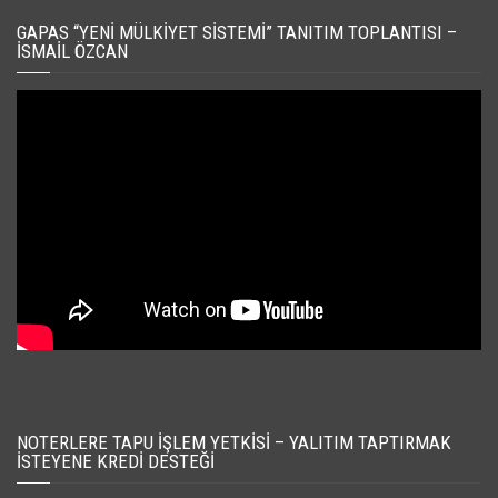
GAPAS “YENI MÜLKIYET SISTEMI” TANITIM TOPLANTISI –
İSMAIL ÖZCAN
NOTERLERE TAPU İŞLEM YETKISI – YALITIM TAPTIRMAK
İSTEYENE KREDI DESTEĞI