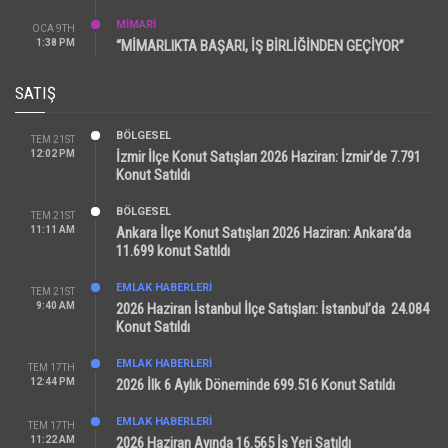
MİMARİ
OCA 9TH
1:38 PM
“MİMARLIKTA BAŞARI, İŞ BİRLİĞİNDEN GEÇİYOR”
SATIŞ
BÖLGESEL
TEM 21ST
12:02 PM
İzmir İlçe Konut Satışları 2026 Haziran: İzmir’de 7.791
Konut Satıldı
BÖLGESEL
TEM 21ST
11:11 AM
Ankara İlçe Konut Satışları 2026 Haziran: Ankara’da
11.699 konut Satıldı
EMLAK HABERLERI
TEM 21ST
9:40 AM
2026 Haziran İstanbul İlçe Satışları: İstanbul’da 24.084
Konut Satıldı
EMLAK HABERLERI
TEM 17TH
12:44 PM
2026 İlk 6 Aylık Döneminde 699.516 Konut Satıldı
EMLAK HABERLERI
TEM 17TH
11:22 AM
2026 Haziran Ayında 16.565 İş Yeri Satıldı