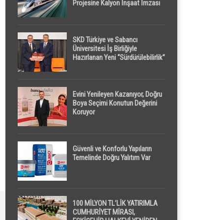
Projesine Kalyon İnşaat İmzası
SKD Türkiye ve Sabancı
Üniversitesi İş Birliğiyle
Hazırlanan Yeni “Sürdürülebilirlik”
Tanımı TDK Genel Türkçe
Sözlük’e Girdi
Evini Yenileyen Kazanıyor, Doğru
Boya Seçimi Konutun Değerini
Koruyor
Güvenli ve Konforlu Yapıların
Temelinde Doğru Yalıtım Var
100 MİLYON TL’LİK YATIRIMLA
CUMHURİYET MİRASI,