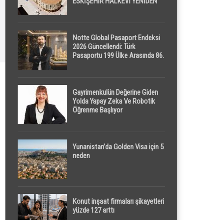
ESKİŞEHİR HALKEVİ YENİDEN
HAYAT BULUYOR
Notte Global Pasaport Endeksi
2026 Güncellendi: Türk
Pasaportu 199 Ülke Arasında 86.
Sırada
Gayrimenkulün Değerine Giden
Yolda Yapay Zeka Ve Robotik
Öğrenme Başlıyor
Yunanistan’da Golden Visa için 5
neden
Konut inşaat firmaları şikayetleri
yüzde 127 arttı