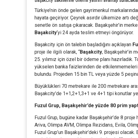
Başakcity sakinlerine önemli yatırım avantajı sunacaklar
Türkiye’nin önde gelen gayrimenkul markalarınd
hayata geçiriyor. Çeyrek asırdır ülkemize artı değ
senetle ön satışa çıkaracak. Başakşehir’in merke
Başakcity
‘yi 24 ayda teslim etmeyi öngörüyor.
Başakcity için ön talebin başladığını açıklayan
Fu
proje ile ilgili olarak, “
Başakcity
, Başakşehir’in m
25. yılımız için özel bir ödeme planı hazırladık.
yükselen banka faizlerinden de etkilenmemeleri
bulundu. Projeden 15 bin TL veya yüzde 5 peşinat
Büyüklükleri 70 metrekare ile 200 metrekare ara
Başakcity’de 1+1,2+1,3+1 ve 4+1 tipi konutlar ye
Fuzul Grup, Başakşehir’de yüzde 80 prim yapt
Fuzul Grup, bugüne kadar Başakşehir’de 8 proje h
Ariva, Olimpa AVM, Olimpa Rezidans, Evila, Olimp
Fuzul Grup’un Başakşehir’deki 9. projesi olacak. 