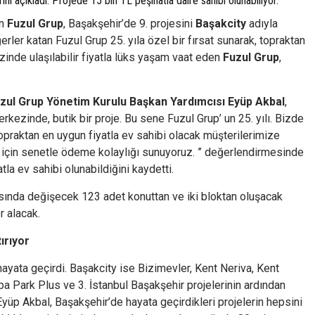
ını açıkladı. Projede 15 bin TL peşinatla daire sahibi olunabiliyor.
an
Fuzul Grup
, Başakşehir’de 9. projesini
Başakcity
adıyla
erler katan Fuzul Grup 25. yıla özel bir fırsat sunarak, topraktan
zinde ulaşılabilir fiyatla lüks yaşam vaat eden
Fuzul Grup
,
zul Grup Yönetim Kurulu Başkan Yardımcısı Eyüp Akbal
,
erkezinde, butik bir proje. Bu sene Fuzul Grup’ un 25. yılı. Bizde
 Topraktan en uygun fiyatla ev sahibi olacak müşterilerimize
 için senetle ödeme kolaylığı sunuyoruz. ” değerlendirmesinde
la ev sahibi olunabildiğini kaydetti.
sında değişecek 123 adet konuttan ve iki bloktan oluşacak
r alacak.
ırıyor
ayata geçirdi. Başakcity ise Bizimevler, Kent Neriva, Kent
a Park Plus ve 3. İstanbul Başakşehir projelerinin ardından
Eyüp Akbal, Başakşehir’de hayata geçirdikleri projelerin hepsini