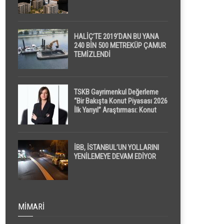
HALİÇ’TE 2019’DAN BU YANA
240 BİN 500 METREKÜP ÇAMUR
TEMİZLENDİ
TSKB Gayrimenkul Değerleme
“Bir Bakışta Konut Piyasası 2026
İlk Yarıyıl” Araştırması: Konut
Piyasasında Dengeli Görünüm
Sürerken, İlk El ve İpotekli
Satışlarda Sınırlı Toparlanma
Dikkat Çekti
İBB, İSTANBUL’UN YOLLARINI
YENİLEMEYE DEVAM EDİYOR
MIMARI