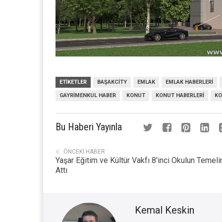
ETIKETLER
BAŞAKCITY
EMLAK
EMLAK HABERLERI
GAYRIMENKUL HABER
KONUT
KONUT HABERLERI
KO
Bu Haberi Yayınla
ÖNCEKI HABER
Yaşar Eğitim ve Kültür Vakfı 8'inci Okulun Temeli
Attı
Kemal Keskin