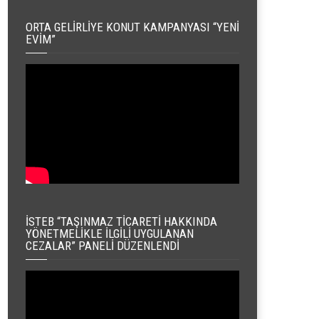
ORTA GELIRLIYE KONUT KAMPANYASI “YENI
EVIM”
İSTEB “TAŞINMAZ TICARETI HAKKINDA
YÖNETMELIKLE İLGILI UYGULANAN
CEZALAR” PANELI DÜZENLENDI