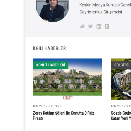
Keskin Medya Kurucu/Genel 
Gayrimenkul Girişimcisi
İLGILI HABERLER
KONUT HABERLERI
BÖLGESEL
TEMMUZ 20TH, 2026
TEMMUZ 20TH,
Zeray Katılım Şöleni ile Konutta 0 Faiz
Gözde Grubu
Fırsatı
Katan Yeni 