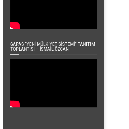
GAPAS “YENI MÜLKIYET SISTEMI” TANITIM
TOPLANTISI – İSMAIL ÖZCAN