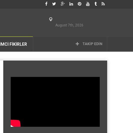
August 7th, 2026
İMCİ FİKİRLER
TAKIP EDIN