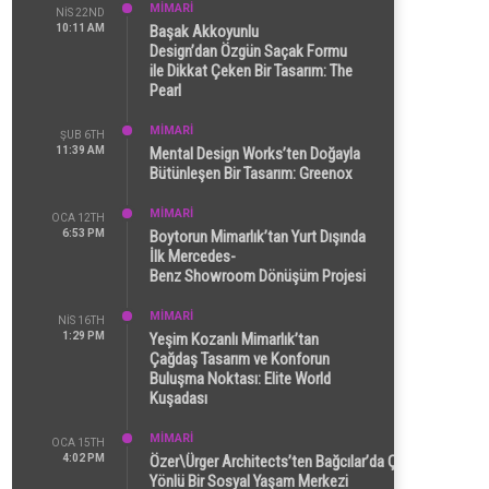
MİMARİ
NIS 22ND
10:11 AM
Başak Akkoyunlu
Design’dan Özgün Saçak Formu
ile Dikkat Çeken Bir Tasarım: The
Pearl
MİMARİ
ŞUB 6TH
11:39 AM
Mental Design Works’ten Doğayla
Bütünleşen Bir Tasarım: Greenox
MİMARİ
OCA 12TH
6:53 PM
Boytorun Mimarlık’tan Yurt Dışında
İlk Mercedes-
Benz Showroom Dönüşüm Projesi
MİMARİ
NIS 16TH
1:29 PM
Yeşim Kozanlı Mimarlık’tan
Çağdaş Tasarım ve Konforun
Buluşma Noktası: Elite World
Kuşadası
MİMARİ
OCA 15TH
4:02 PM
Özer\Ürger Architects’ten Bağcılar’da Çok
Yönlü Bir Sosyal Yaşam Merkezi