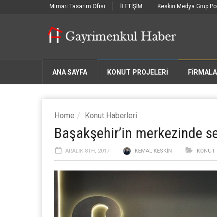
Mimari Tasarım Ofisi
İLETİŞİM
Keskin Medya Grup Por
ANA SAYFA
KONUT PROJELERİ
FIRMAL
Home
Konut Haberleri
Başakşehir’in merkezinde se
ARALIK 8TH, 2017
KEMAL KESKIN
KONUT 