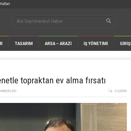
talları
AR
TASARIM
ARSA – ARAZİ
İŞ YÖNETİMİ
GİRİŞ
netle topraktan ev alma fırsatı
HABERLERI
0 İÇERIK