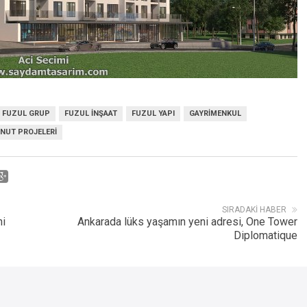
FUZUL GRUP
FUZUL İNŞAAT
FUZUL YAPI
GAYRIMENKUL
NUT PROJELERI
SIRADAKI HABER
ni
Ankarada lüks yaşamın yeni adresi, One Tower
Diplomatique