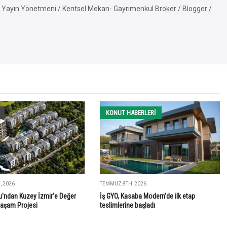
Yayın Yönetmeni / Kentsel Mekan- Gayrimenkul Broker / Blogger /
KONUT HABERLERI
 2026
TEMMUZ 8TH, 2026
'ndan Kuzey İzmir'e Değer
İş GYO, Kasaba Modern'de ilk etap
Yaşam Projesi
teslimlerine başladı