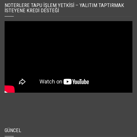
NOTERLERE TAPU İŞLEM YETKISI – YALITIM TAPTIRMAK
İSTEYENE KREDI DESTEĞI
GÜNCEL