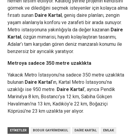
hemen teslim ediliyor. Katalog yerine projenin kendisini
görmek ve dilediğini seçmek isteyenler için kolayca alma
fırsatı sunan
Daire Kartal
, geniş daire planları, zengin
yaşam alanlarıyla konforu ve zarafeti bir arada sunuyor.
Metro istasyonuna yakınlığıyla da değer kazanan
Daire
Kartal
, özgün mimarisi, hayatı kolaylaştıran tasarımı,
Adalar’ı tam karşıdan gören deniz manzaralı konumu ile
benzersiz bir ayrıcalık yaratıyor.
Metroya sadece 350 metre uzaklıkta
Yakacık Metro İstasyonu’na sadece 350 metre uzaklıkta
bulunan
Daire Kartal
‘ın, Kartal Metro İstasyonu’na
uzaklığı ise 950 metre.
Daire Kartal
‘, ayrıca Pendik
Marina’ya 8 km, Bostancı’ya 12 km, Sabiha Gökçen
Havalimanı’na 13 km, Kadıköy’e 22 km, Boğaziçi
Köprüsü’ne 23 km uzalıkta yer alıyor.
ETIKETLER
BODUR GAYRIMENKUL
DAIRE KARTAL
EMLAK