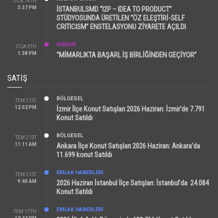
OCA 14TH
3:37 PM
İSTANBULSMD “I2P – IDEA TO PRODUCT”
STÜDYOSUNDA ÜRETİLEN “ÖZ ELEŞTİRİ-SELF
CRITICISM” ENSTELASYONU ZİYARETE AÇILDI
MİMARİ
OCA 9TH
1:38 PM
“MİMARLIKTA BAŞARI, İŞ BİRLİĞİNDEN GEÇİYOR”
SATIŞ
BÖLGESEL
TEM 21ST
12:02 PM
İzmir İlçe Konut Satışları 2026 Haziran: İzmir’de 7.791
Konut Satıldı
BÖLGESEL
TEM 21ST
11:11 AM
Ankara İlçe Konut Satışları 2026 Haziran: Ankara’da
11.699 konut Satıldı
EMLAK HABERLERI
TEM 21ST
9:40 AM
2026 Haziran İstanbul İlçe Satışları: İstanbul’da 24.084
Konut Satıldı
EMLAK HABERLERI
TEM 17TH