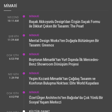
MIMARI
MİMARİ
NIS 22ND
10:11 AM
Başak Akkoyunlu Design’dan Özgün Saçak Formu
ile Dikkat Çeken Bir Tasarım: The Pearl
MİMARİ
ŞUB 6TH
11:39 AM
Mental Design Works’ten Doğayla Bütünleşen Bir
Tasarım: Greenox
MİMARİ
OCA 12TH
6:53 PM
Boytorun Mimarlık’tan Yurt Dışında İlk Mercedes-
Benz Showroom Dönüşüm Projesi
MİMARİ
NIS 16TH
1:29 PM
Yeşim Kozanlı Mimarlık’tan Çağdaş Tasarım ve
Konforun Buluşma Noktası: Elite World Kuşadası
MİMARİ
OCA 15TH
4:02 PM
Özer\Ürger Architects’ten Bağcılar’da Çok Yönlü Bir
Sosyal Yaşam Merkezi
KÜLTÜR-SANAT