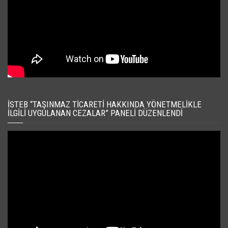
İSTEB “TAŞINMAZ TICARETI HAKKINDA YÖNETMELIKLE
İLGILI UYGULANAN CEZALAR” PANELI DÜZENLENDI