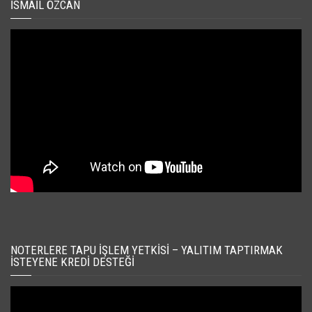
İSMAIL ÖZCAN
NOTERLERE TAPU İŞLEM YETKISI – YALITIM TAPTIRMAK
İSTEYENE KREDI DESTEĞI