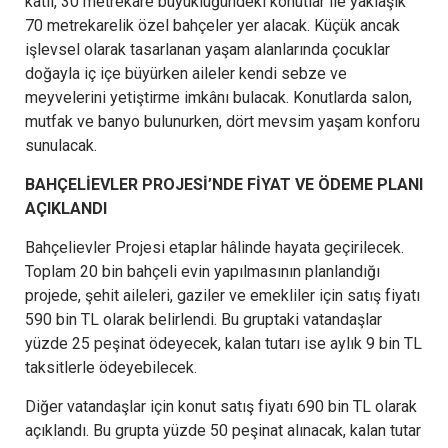
katlı, 30 metrekare büyüklüğündeki konutlar ile yaklaşık
70 metrekarelik özel bahçeler yer alacak. Küçük ancak
işlevsel olarak tasarlanan yaşam alanlarında çocuklar
doğayla iç içe büyürken aileler kendi sebze ve
meyvelerini yetiştirme imkânı bulacak. Konutlarda salon,
mutfak ve banyo bulunurken, dört mevsim yaşam konforu
sunulacak.
BAHÇELİEVLER PROJESİ’NDE FİYAT VE ÖDEME PLANI
AÇIKLANDI
Bahçelievler Projesi etaplar hâlinde hayata geçirilecek.
Toplam 20 bin bahçeli evin yapılmasının planlandığı
projede, şehit aileleri, gaziler ve emekliler için satış fiyatı
590 bin TL olarak belirlendi. Bu gruptaki vatandaşlar
yüzde 25 peşinat ödeyecek, kalan tutarı ise aylık 9 bin TL
taksitlerle ödeyebilecek.
Diğer vatandaşlar için konut satış fiyatı 690 bin TL olarak
açıklandı. Bu grupta yüzde 50 peşinat alınacak, kalan tutar