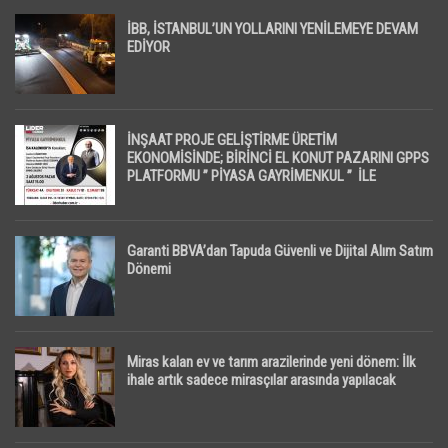
İBB, İSTANBUL’UN YOLLARINI YENİLEMEYE DEVAM
EDİYOR
İNŞAAT PROJE GELİŞTİRME ÜRETİM
EKONOMİSİNDE; BİRİNCİ EL KONUT PAZARINI GPPS
PLATFORMU ” PİYASA GAYRİMENKUL ” İLE
EKRANLARA TAŞIYACAK
Garanti BBVA’dan Tapuda Güvenli ve Dijital Alım Satım
Dönemi
Miras kalan ev ve tarım arazilerinde yeni dönem: İlk
ihale artık sadece mirasçılar arasında yapılacak