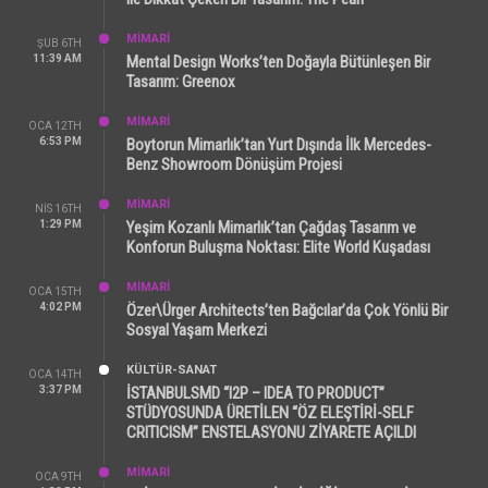
MİMARİ
ŞUB 6TH
11:39 AM
Mental Design Works’ten Doğayla Bütünleşen Bir
Tasarım: Greenox
MİMARİ
OCA 12TH
6:53 PM
Boytorun Mimarlık’tan Yurt Dışında İlk Mercedes-
Benz Showroom Dönüşüm Projesi
MİMARİ
NIS 16TH
1:29 PM
Yeşim Kozanlı Mimarlık’tan Çağdaş Tasarım ve
Konforun Buluşma Noktası: Elite World Kuşadası
MİMARİ
OCA 15TH
4:02 PM
Özer\Ürger Architects’ten Bağcılar’da Çok Yönlü Bir
Sosyal Yaşam Merkezi
KÜLTÜR-SANAT
OCA 14TH
3:37 PM
İSTANBULSMD “I2P – IDEA TO PRODUCT”
STÜDYOSUNDA ÜRETİLEN “ÖZ ELEŞTİRİ-SELF
CRITICISM” ENSTELASYONU ZİYARETE AÇILDI
MİMARİ
OCA 9TH