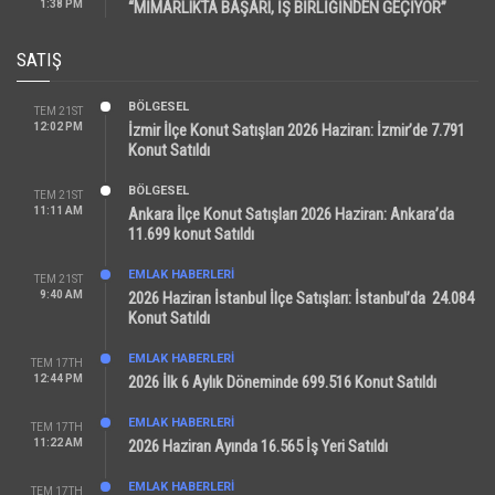
1:38 PM
“MİMARLIKTA BAŞARI, İŞ BİRLİĞİNDEN GEÇİYOR”
SATIŞ
BÖLGESEL
TEM 21ST
12:02 PM
İzmir İlçe Konut Satışları 2026 Haziran: İzmir’de 7.791
Konut Satıldı
BÖLGESEL
TEM 21ST
11:11 AM
Ankara İlçe Konut Satışları 2026 Haziran: Ankara’da
11.699 konut Satıldı
EMLAK HABERLERI
TEM 21ST
9:40 AM
2026 Haziran İstanbul İlçe Satışları: İstanbul’da 24.084
Konut Satıldı
EMLAK HABERLERI
TEM 17TH
12:44 PM
2026 İlk 6 Aylık Döneminde 699.516 Konut Satıldı
EMLAK HABERLERI
TEM 17TH
11:22 AM
2026 Haziran Ayında 16.565 İş Yeri Satıldı
EMLAK HABERLERI
TEM 17TH