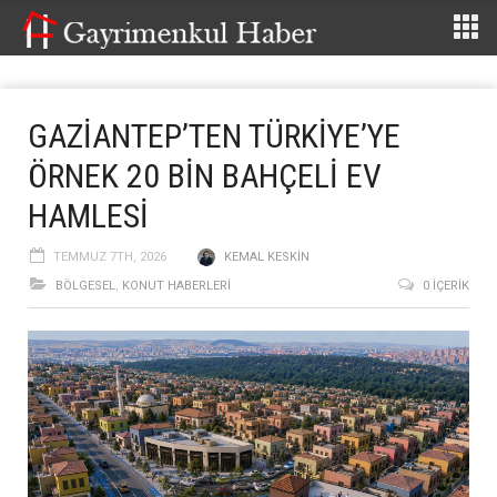
GAZİANTEP’TEN TÜRKİYE’YE
ÖRNEK 20 BİN BAHÇELİ EV
HAMLESİ
TEMMUZ 7TH, 2026
KEMAL KESKIN
BÖLGESEL
,
KONUT HABERLERI
0 İÇERIK