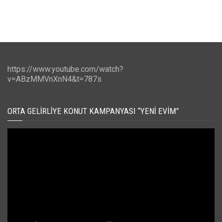
https://www.youtube.com/watch?
v=ABzMMVnXnN4&t=787s
ORTA GELIRLIYE KONUT KAMPANYASI “YENI EVIM”