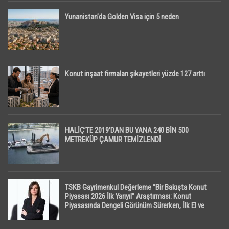
Yunanistan’da Golden Visa için 5 neden
Konut inşaat firmaları şikayetleri yüzde 127 arttı
HALİÇ’TE 2019’DAN BU YANA 240 BİN 500
METREKÜP ÇAMUR TEMİZLENDİ
TSKB Gayrimenkul Değerleme “Bir Bakışta Konut
Piyasası 2026 İlk Yarıyıl” Araştırması: Konut
Piyasasında Dengeli Görünüm Sürerken, İlk El ve
İpotekli Satışlarda Sınırlı Toparlanma Dikkat Çekti