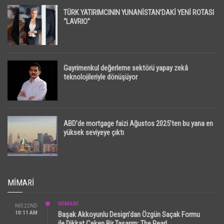
TÜRK YATIRIMCININ YUNANİSTAN’DAKİ YENİ ROTASI
“LAVRIO”
Gayrimenkul değerleme sektörü yapay zekâ
teknolojileriyle dönüşüyor
ABD’de mortgage faizi Ağustos 2025’ten bu yana en
yüksek seviyeye çıktı
MIMARI
MİMARİ
NIS 22ND
10:11 AM
Başak Akkoyunlu Design’dan Özgün Saçak Formu
ile Dikkat Çeken Bir Tasarım: The Pearl