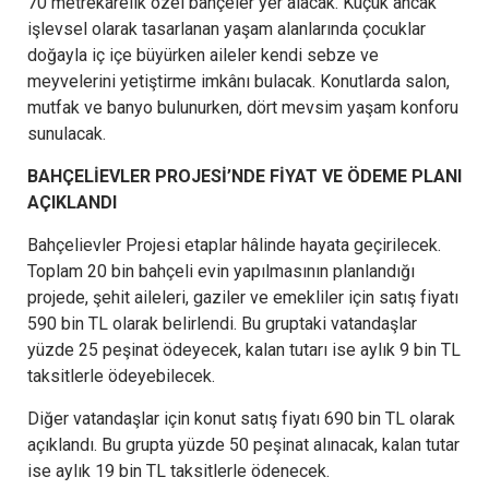
70 metrekarelik özel bahçeler yer alacak. Küçük ancak
işlevsel olarak tasarlanan yaşam alanlarında çocuklar
doğayla iç içe büyürken aileler kendi sebze ve
meyvelerini yetiştirme imkânı bulacak. Konutlarda salon,
mutfak ve banyo bulunurken, dört mevsim yaşam konforu
sunulacak.
BAHÇELİEVLER PROJESİ’NDE FİYAT VE ÖDEME PLANI
AÇIKLANDI
Bahçelievler Projesi etaplar hâlinde hayata geçirilecek.
Toplam 20 bin bahçeli evin yapılmasının planlandığı
projede, şehit aileleri, gaziler ve emekliler için satış fiyatı
590 bin TL olarak belirlendi. Bu gruptaki vatandaşlar
yüzde 25 peşinat ödeyecek, kalan tutarı ise aylık 9 bin TL
taksitlerle ödeyebilecek.
Diğer vatandaşlar için konut satış fiyatı 690 bin TL olarak
açıklandı. Bu grupta yüzde 50 peşinat alınacak, kalan tutar
ise aylık 19 bin TL taksitlerle ödenecek.