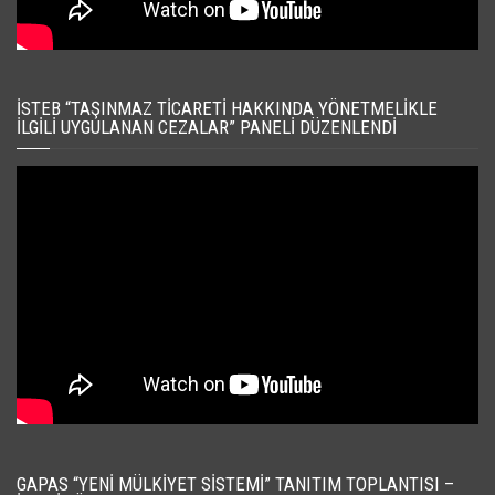
İSTEB “TAŞINMAZ TICARETI HAKKINDA YÖNETMELIKLE
İLGILI UYGULANAN CEZALAR” PANELI DÜZENLENDI
GAPAS “YENI MÜLKIYET SISTEMI” TANITIM TOPLANTISI –