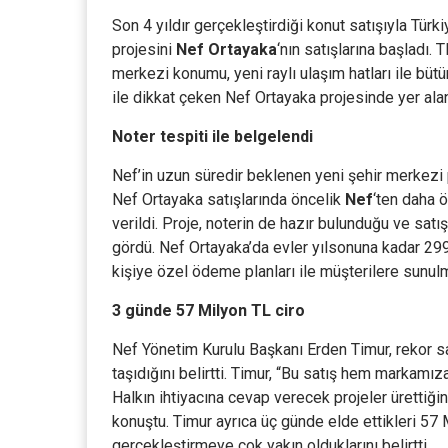
Son 4 yıldır gerçekleştirdiği konut satışıyla Türki
projesini
Nef Ortayaka
‘nın satışlarına başladı.
merkezi konumu, yeni raylı ulaşım hatları ile büt
ile dikkat çeken Nef Ortayaka projesinde yer ala
Noter tespiti ile belgelendi
Nef’in uzun süredir beklenen yeni şehir merkezi
Nef Ortayaka satışlarında öncelik
Nef
‘ten daha 
verildi. Proje, noterin de hazır bulunduğu ve satı
gördü. Nef Ortayaka’da evler yılsonuna kadar 299
kişiye özel ödeme planları ile müşterilere sunu
3 günde 57 Milyon TL ciro
Nef Yönetim Kurulu Başkanı Erden Timur, rekor sa
taşıdığını belirtti. Timur, “Bu satış hem markam
Halkın ihtiyacına cevap verecek projeler ürettiğ
konuştu. Timur ayrıca üç günde elde ettikleri 57 M
gerçekleştirmeye çok yakın olduklarını belirtti.