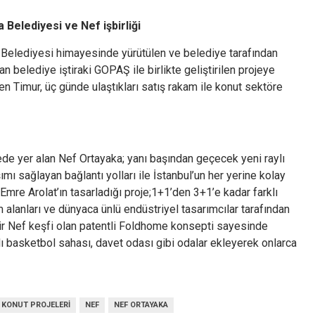
Belediyesi ve Nef işbirliği
 Belediyesi himayesinde yürütülen ve belediye tarafından
n belediye iştiraki GOPAŞ ile birlikte geliştirilen projeye
en Timur, üç günde ulaştıkları satış rakam ile konut sektöre
ede yer alan Nef Ortayaka; yanı başından geçecek yeni raylı
ımı sağlayan bağlantı yolları ile İstanbul’un her yerine kolay
mre Arolat’ın tasarladığı proje;1+1’den 3+1’e kadar farklı
lanları ve dünyaca ünlü endüstriyel tasarımcılar tarafından
Bir Nef keşfi olan patentli Foldhome konsepti sayesinde
lı basketbol sahası, davet odası gibi odalar ekleyerek onlarca
KONUT PROJELERI
NEF
NEF ORTAYAKA