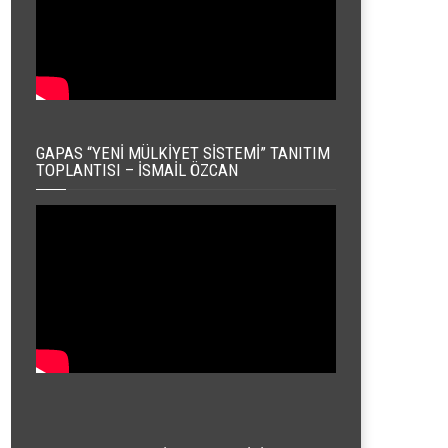
GAPAS “YENI MÜLKIYET SISTEMI” TANITIM
TOPLANTISI – İSMAIL ÖZCAN