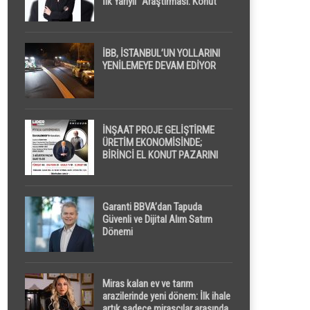
İlk Yarıyıl” Araştırması: Konut
Piyasasında Dengeli Görünüm
Sürerken, İlk El ve İpotekli
Satışlarda Sınırlı Toparlanma
Dikkat Çekti
İBB, İSTANBUL’UN YOLLARINI
YENİLEMEYE DEVAM EDİYOR
İNŞAAT PROJE GELİŞTİRME
ÜRETİM EKONOMİSİNDE;
BİRİNCİ EL KONUT PAZARINI
GPPS PLATFORMU ” PİYASA
GAYRİMENKUL ” İLE
EKRANLARA TAŞIYACAK
Garanti BBVA’dan Tapuda
Güvenli ve Dijital Alım Satım
Dönemi
Miras kalan ev ve tarım
arazilerinde yeni dönem: İlk ihale
artık sadece mirasçılar arasında