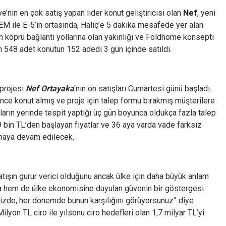
ye’nin en çok satış yapan lider konut geliştiricisi olan
Nef
, yeni
 TEM ile E-5’in ortasında, Haliç’e 5 dakika mesafede yer alan
ün köprü bağlantı yollarına olan yakınlığı ve Foldhome konsepti
n 548 adet konutun 152 adedi 3 gün içinde satıldı.
 projesi
Nef Ortayaka
‘nın ön satışları Cumartesi günü başladı.
önce konut almış ve proje için talep formu bırakmış müşterilere
şların yerinde tespit yaptığı üç gün boyunca oldukça fazla talep
 bin TL’den başlayan fiyatlar ve 36 aya varda vade farksız
lmaya devam edilecek.
tışın gurur verici olduğunu ancak ülke için daha büyük anlam
ıza hem de ülke ekonomisine duyulan güvenin bir göstergesi.
inizde, her dönemde bunun karşılığını görüyorsunuz” diye
ilyon TL ciro ile yılsonu ciro hedefleri olan 1,7 milyar TL’yi