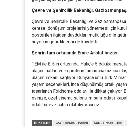
Çevre ve Şehircilik Bakanlığı, Gaziosmanpaşa 
Çevre ve Şehircilik Bakanlığı ve Gaziosmanpaşa
kentsel dönüşüm projelerini yönetmesi için kurula
gösterilen ilgiden duydukları mutluluğu dile getir
heyecan getirdiklerini de kaydetti.
Şehrin tam ortasında Emre Arolat imzası
TEM ile E-5’in ortasında, Haliç’e 5 dakika mesaf
ulaşım hatları ve köprülerin tamamına hızlıca ulaş
ulaşım imkânı sağlıyor. Dünyaca ünlü Türk Mimar E
yaşam seçenekleri, ince düşünülmüş ortak yaşam a
tasarlanan Foldhome odaları ile dikkat çekiyor. 
evinize; özel sinema salonu, misafir odası, kapa
odalı bir eve sahip olabiliyorsunuz.
ETIKETLER
GAYRIMENKUL HABER
KONUT HABERLERI