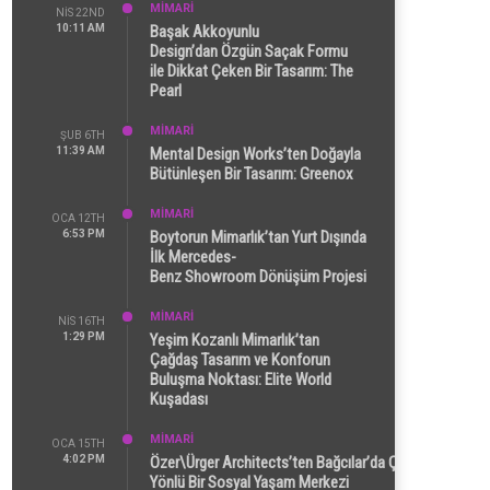
MİMARİ
NIS 22ND
10:11 AM
Başak Akkoyunlu
Design’dan Özgün Saçak Formu
ile Dikkat Çeken Bir Tasarım: The
Pearl
MİMARİ
ŞUB 6TH
11:39 AM
Mental Design Works’ten Doğayla
Bütünleşen Bir Tasarım: Greenox
MİMARİ
OCA 12TH
6:53 PM
Boytorun Mimarlık’tan Yurt Dışında
İlk Mercedes-
Benz Showroom Dönüşüm Projesi
MİMARİ
NIS 16TH
1:29 PM
Yeşim Kozanlı Mimarlık’tan
Çağdaş Tasarım ve Konforun
Buluşma Noktası: Elite World
Kuşadası
MİMARİ
OCA 15TH
4:02 PM
Özer\Ürger Architects’ten Bağcılar’da Çok
Yönlü Bir Sosyal Yaşam Merkezi