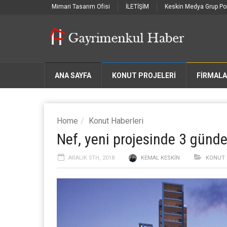
Mimari Tasarım Ofisi
İLETİŞİM
Keskin Medya Grup Por
ANA SAYFA
KONUT PROJELERİ
FIRMAL
Home
Konut Haberleri
Nef, yeni projesinde 3 günde
ARALIK 5TH, 2018
KEMAL KESKIN
KONUT 