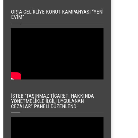
ORTA GELIRLIYE KONUT KAMPANYASI “YENI
EVIM”
İSTEB “TAŞINMAZ TICARETI HAKKINDA
YÖNETMELIKLE İLGILI UYGULANAN
CEZALAR” PANELI DÜZENLENDI