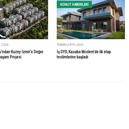
KONUT HABERLERI
 2026
TEMMUZ 8TH, 2026
'ndan Kuzey İzmir'e Değer
İş GYO, Kasaba Modern'de ilk etap
Yaşam Projesi
teslimlerine başladı