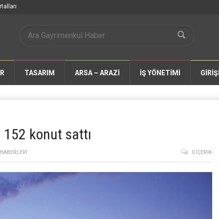
talları
AR
TASARIM
ARSA – ARAZİ
İŞ YÖNETİMİ
GİRİŞ
 152 konut sattı
HABERLERI
0 İÇERIK