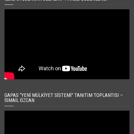
GAPAS “YENI MÜLKIYET SISTEMI” TANITIM TOPLANTISI –
İSMAIL ÖZCAN