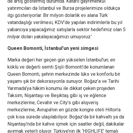
de artış göstermiş durumda. Katarlı gayrimenkul
yatırımcıları da İstanbul ve Bursa projelerimize oldukça
ilgi gösteriyorlar. Bir milyon dolarlık ev alana Türk
vatandaşlığı verilmesi, KDV’de yapılan indirimlerle bu yıl
yabancıya yapacağımız satışlarla sektör hedefimiz olan 5
milyar doları yakalayacağımızı umuyoruz.’
Queen Bomonti, İstanbul’un yeni simgesi
Marka değeri her geçen gün yükselen İstanbul’un; en
köklü ve değerli semti Şişli-Bomonti’de konumlanan
Queen Bomonti, şehrin merkezinde lüks ve konforlu bir
yaşamı şık bir dekorasyonla sunuyor. Boğaz’a ve Tarihi
Yarımada’ya hâkim konumu ile dikkat çeken projeden
Taksim, Nişantaşı ve Beşiktaş gibi iş ve eğlence
merkezlerine, Cevahir ve City’s gibi alışveriş
merkezlerine, Avrupa’nın en gözde kongre oteli Hilton’a
çok kısa sürede ulaşılabiliyor. Boğaz’da bir kahvaltı ya da
Nişantaşı’nda bir kahve içmek için saatler değil, dakikalar
ayırmak yeterli oluyor. Türkiye’nin ilk ‘HIGHLIFE’ temalı