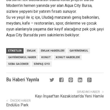
Modern’in hemen yanında yer alan Aqua City Bursa,
sizlere yepyeni bir yatırım fırsatı sunuyor.
Su ve yeşil ile iç içe, Uludağ manzaralı geniş balkonları,
meydanı, kafe – restoranları, spor, dinlenme ve çocuk
oyun alanlarıyla yaşama dair keyif alacağınız pek çok şeyi
Aqua City Bursa’da yeni sakinlerini bekliyor.
ETIKETLER
EMLAK
EMLAK HABERLERI
GAYRIMENKUL
GAYRIMENKUL HABER
KONUT
KONUT HABERLERI
SEBA GACEMER
SINPAŞ GYO
Bu Haberi Yayınla
SIRADAKI HABER
Kayı İnşaat'tan Kazakistan'da Yeni Hamle
ÖNCEKI HABER
Endülüs Park