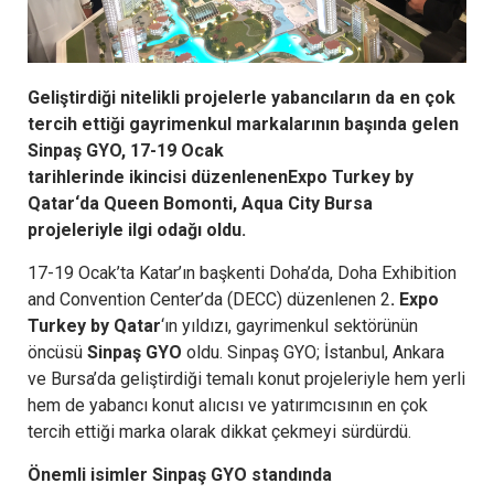
Geliştirdiği nitelikli projelerle yabancıların da en çok
tercih ettiği gayrimenkul markalarının başında gelen
Sinpaş GYO, 17-19 Ocak
tarihlerinde
ikincisi
düzenlenen
Expo Turkey by
Qatar
‘da Queen Bomonti, Aqua City Bursa
projeleriyle ilgi odağı oldu.
17-19 Ocak’ta Katar’ın başkenti Doha’da, Doha Exhibition
and Convention Center’da (DECC) düzenlenen 2
. Expo
Turkey by Qatar
‘ın yıldızı, gayrimenkul sektörünün
öncüsü
Sinpaş GYO
oldu. Sinpaş GYO; İstanbul, Ankara
ve Bursa’da geliştirdiği temalı konut projeleriyle hem yerli
hem de yabancı konut alıcısı ve yatırımcısının en çok
tercih ettiği marka olarak dikkat çekmeyi sürdürdü.
Önemli isimler Sinpaş GYO standında