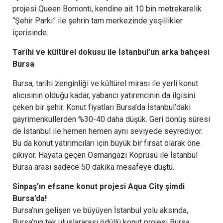
projesi Queen Bomonti, kendine ait 10 bin metrekarelik
“Şehir Parkı” ile şehrin tam merkezinde yeşillikler
içerisinde.
Tarihi ve kültürel dokusu ile İstanbul’un arka bahçesi
Bursa
Bursa, tarihi zenginliği ve kültürel mirası ile yerli konut
alıcısının olduğu kadar, yabancı yatırımcının da ilgisini
çeken bir şehir. Konut fiyatları Bursa’da İstanbul’daki
gayrimenkullerden %30-40 daha düşük. Geri dönüş süresi
de İstanbul ile hemen hemen aynı seviyede seyrediyor.
Bu da konut yatırımcıları için büyük bir fırsat olarak öne
çıkıyor. Hayata geçen Osmangazi Köprüsü ile İstanbul
Bursa arası sadece 50 dakika mesafeye düştü.
Sinpaş’ın efsane konut projesi Aqua City şimdi
Bursa’da!
Bursa’nın gelişen ve büyüyen İstanbul yolu aksında,
Bursa’nın tek uluslararası ödüllü konut projesi Bursa