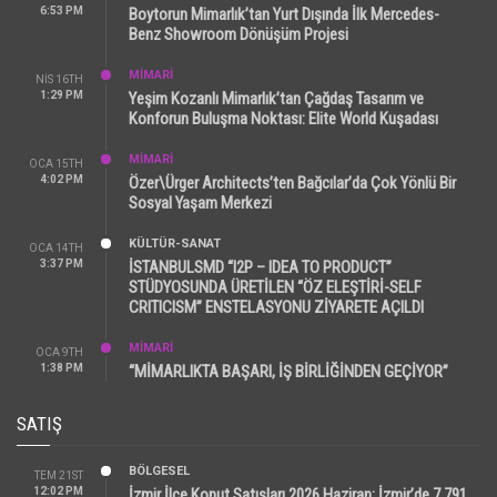
6:53 PM
Boytorun Mimarlık’tan Yurt Dışında İlk Mercedes-
Benz Showroom Dönüşüm Projesi
MİMARİ
NIS 16TH
1:29 PM
Yeşim Kozanlı Mimarlık’tan Çağdaş Tasarım ve
Konforun Buluşma Noktası: Elite World Kuşadası
MİMARİ
OCA 15TH
4:02 PM
Özer\Ürger Architects’ten Bağcılar’da Çok Yönlü Bir
Sosyal Yaşam Merkezi
KÜLTÜR-SANAT
OCA 14TH
3:37 PM
İSTANBULSMD “I2P – IDEA TO PRODUCT”
STÜDYOSUNDA ÜRETİLEN “ÖZ ELEŞTİRİ-SELF
CRITICISM” ENSTELASYONU ZİYARETE AÇILDI
MİMARİ
OCA 9TH
1:38 PM
“MİMARLIKTA BAŞARI, İŞ BİRLİĞİNDEN GEÇİYOR”
SATIŞ
BÖLGESEL
TEM 21ST
12:02 PM
İzmir İlçe Konut Satışları 2026 Haziran: İzmir’de 7.791