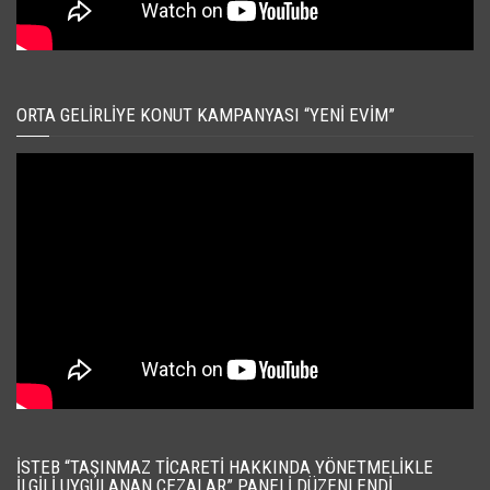
ORTA GELIRLIYE KONUT KAMPANYASI “YENI EVIM”
İSTEB “TAŞINMAZ TICARETI HAKKINDA YÖNETMELIKLE
İLGILI UYGULANAN CEZALAR” PANELI DÜZENLENDI