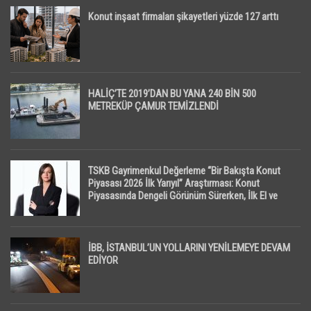
Konut inşaat firmaları şikayetleri yüzde 127 arttı
HALİÇ’TE 2019’DAN BU YANA 240 BİN 500
METREKÜP ÇAMUR TEMİZLENDİ
TSKB Gayrimenkul Değerleme “Bir Bakışta Konut
Piyasası 2026 İlk Yarıyıl” Araştırması: Konut
Piyasasında Dengeli Görünüm Sürerken, İlk El ve
İpotekli Satışlarda Sınırlı Toparlanma Dikkat Çekti
İBB, İSTANBUL’UN YOLLARINI YENİLEMEYE DEVAM
EDİYOR