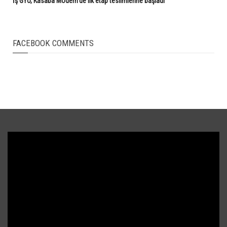
İş GYO, Kasaba Modern'de ilk etap teslimlerine başladı
FACEBOOK COMMENTS