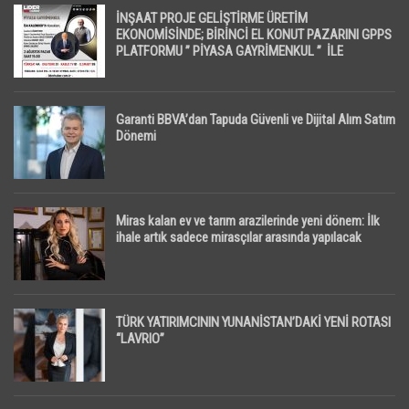
İNŞAAT PROJE GELİŞTİRME ÜRETİM
EKONOMİSİNDE; BİRİNCİ EL KONUT PAZARINI GPPS
PLATFORMU ” PİYASA GAYRİMENKUL ” İLE
EKRANLARA TAŞIYACAK
Garanti BBVA’dan Tapuda Güvenli ve Dijital Alım Satım
Dönemi
Miras kalan ev ve tarım arazilerinde yeni dönem: İlk
ihale artık sadece mirasçılar arasında yapılacak
TÜRK YATIRIMCININ YUNANİSTAN’DAKİ YENİ ROTASI
“LAVRIO”