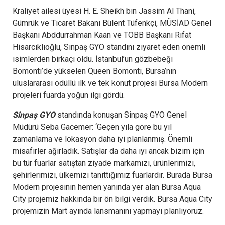
Kraliyet ailesi üyesi H. E. Sheikh bin Jassim Al Thani,
Gümrük ve Ticaret Bakanı Bülent Tüfenkçi, MÜSİAD Genel
Başkanı Abddurrahman Kaan ve TOBB Başkanı Rıfat
Hisarcıklıoğlu, Sinpaş GYO standını ziyaret eden önemli
isimlerden birkaçı oldu. İstanbul’un gözbebeği
Bomonti’de yükselen Queen Bomonti, Bursa’nın
uluslararası ödüllü ilk ve tek konut projesi Bursa Modern
projeleri fuarda yoğun ilgi gördü.
Sinpaş GYO
standında konuşan Sinpaş GYO Genel
Müdürü Seba Gacemer: ‘Geçen yıla göre bu yıl
zamanlama ve lokasyon daha iyi planlanmış. Önemli
misafirler ağırladık. Satışlar da daha iyi ancak bizim için
bu tür fuarlar satıştan ziyade markamızı, ürünlerimizi,
şehirlerimizi, ülkemizi tanıttığımız fuarlardır. Burada Bursa
Modern projesinin hemen yanında yer alan Bursa Aqua
City projemiz hakkında bir ön bilgi verdik. Bursa Aqua City
projemizin Mart ayında lansmanını yapmayı planlıyoruz.