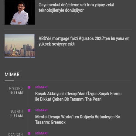
Gayrimenkul değerleme sektörü yapay zekâ
teknolojileriyle dönüşüyor
ABD’de mortgage faizi Ağustos 2025’ten bu yana en
yüksek seviyeye çıktı
MIMARI
MİMARİ
NIS 22ND
10:11 AM
Başak Akkoyunlu Design’dan Özgün Saçak Formu
ile Dikkat Çeken Bir Tasarım: The Pearl
MİMARİ
ŞUB 6TH
11:39 AM
Mental Design Works’ten Doğayla Bütünleşen Bir
Tasarım: Greenox
MİMARİ
OCA 12TH