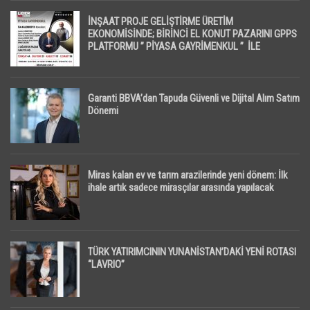
İNŞAAT PROJE GELİŞTİRME ÜRETİM
EKONOMİSİNDE; BİRİNCİ EL KONUT PAZARINI GPPS
PLATFORMU ” PİYASA GAYRİMENKUL ” İLE
EKRANLARA TAŞIYACAK
Garanti BBVA’dan Tapuda Güvenli ve Dijital Alım Satım
Dönemi
Miras kalan ev ve tarım arazilerinde yeni dönem: İlk
ihale artık sadece mirasçılar arasında yapılacak
TÜRK YATIRIMCININ YUNANİSTAN’DAKİ YENİ ROTASI
“LAVRIO”