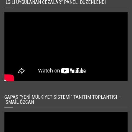
İLGILI UYGULANAN CEZALAR” PANELI DÜZENLENDI
GAPAS “YENI MÜLKIYET SISTEMI” TANITIM TOPLANTISI –
İSMAIL ÖZCAN