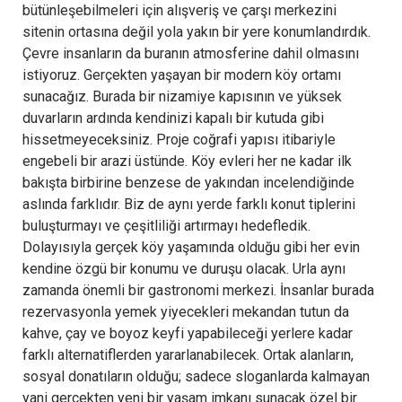
bütünleşebilmeleri için alışveriş ve çarşı merkezini
sitenin ortasına değil yola yakın bir yere konumlandırdık.
Çevre insanların da buranın atmosferine dahil olmasını
istiyoruz. Gerçekten yaşayan bir modern köy ortamı
sunacağız. Burada bir nizamiye kapısının ve yüksek
duvarların ardında kendinizi kapalı bir kutuda gibi
hissetmeyeceksiniz. Proje coğrafi yapısı itibariyle
engebeli bir arazi üstünde. Köy evleri her ne kadar ilk
bakışta birbirine benzese de yakından incelendiğinde
aslında farklıdır. Biz de aynı yerde farklı konut tiplerini
buluşturmayı ve çeşitliliği artırmayı hedefledik.
Dolayısıyla gerçek köy yaşamında olduğu gibi her evin
kendine özgü bir konumu ve duruşu olacak. Urla aynı
zamanda önemli bir gastronomi merkezi. İnsanlar burada
rezervasyonla yemek yiyecekleri mekandan tutun da
kahve, çay ve boyoz keyfi yapabileceği yerlere kadar
farklı alternatiflerden yararlanabilecek. Ortak alanların,
sosyal donatıların olduğu; sadece sloganlarda kalmayan
yani gerçekten yeni bir yaşam imkanı sunacak özel bir