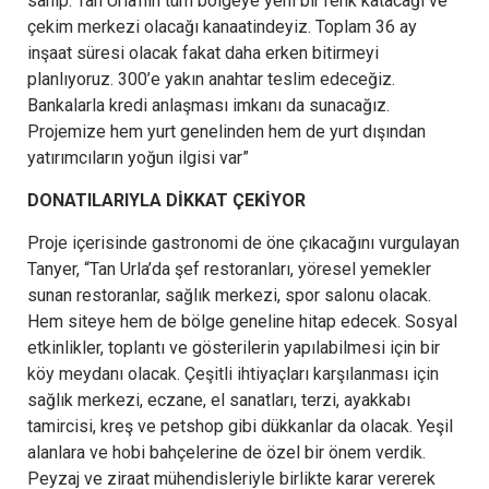
sahip. Tan Urla’nın tüm bölgeye yeni bir renk katacağı ve
çekim merkezi olacağı kanaatindeyiz. Toplam 36 ay
inşaat süresi olacak fakat daha erken bitirmeyi
planlıyoruz. 300’e yakın anahtar teslim edeceğiz.
Bankalarla kredi anlaşması imkanı da sunacağız.
Projemize hem yurt genelinden hem de yurt dışından
yatırımcıların yoğun ilgisi var”
DONATILARIYLA DİKKAT ÇEKİYOR
Proje içerisinde gastronomi de öne çıkacağını vurgulayan
Tanyer, “Tan Urla’da şef restoranları, yöresel yemekler
sunan restoranlar, sağlık merkezi, spor salonu olacak.
Hem siteye hem de bölge geneline hitap edecek. Sosyal
etkinlikler, toplantı ve gösterilerin yapılabilmesi için bir
köy meydanı olacak. Çeşitli ihtiyaçları karşılanması için
sağlık merkezi, eczane, el sanatları, terzi, ayakkabı
tamircisi, kreş ve petshop gibi dükkanlar da olacak. Yeşil
alanlara ve hobi bahçelerine de özel bir önem verdik.
Peyzaj ve ziraat mühendisleriyle birlikte karar vererek