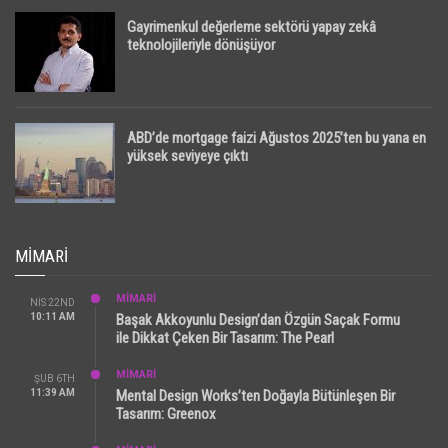
Gayrimenkul değerleme sektörü yapay zekâ
teknolojileriyle dönüşüyor
ABD’de mortgage faizi Ağustos 2025’ten bu yana en
yüksek seviyeye çıktı
MIMARI
MİMARİ
NIS 22ND
10:11 AM
Başak Akkoyunlu Design’dan Özgün Saçak Formu
ile Dikkat Çeken Bir Tasarım: The Pearl
MİMARİ
ŞUB 6TH
11:39 AM
Mental Design Works’ten Doğayla Bütünleşen Bir
Tasarım: Greenox