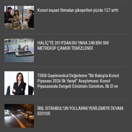
Konut inşaat firmaları şikayetleri yüzde 127 arttı
HALİÇ’TE 2019’DAN BU YANA 240 BİN 500
METREKÜP ÇAMUR TEMİZLENDİ
TSKB Gayrimenkul Değerleme “Bir Bakışta Konut
Piyasası 2026 İlk Yarıyıl” Araştırması: Konut
Piyasasında Dengeli Görünüm Sürerken, İlk El ve
İpotekli Satışlarda Sınırlı Toparlanma Dikkat Çekti
İBB, İSTANBUL’UN YOLLARINI YENİLEMEYE DEVAM
EDİYOR