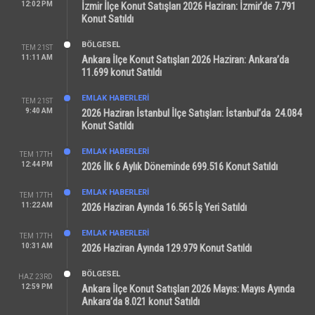
12:02 PM
İzmir İlçe Konut Satışları 2026 Haziran: İzmir’de 7.791
Konut Satıldı
BÖLGESEL
TEM 21ST
11:11 AM
Ankara İlçe Konut Satışları 2026 Haziran: Ankara’da
11.699 konut Satıldı
EMLAK HABERLERI
TEM 21ST
9:40 AM
2026 Haziran İstanbul İlçe Satışları: İstanbul’da 24.084
Konut Satıldı
EMLAK HABERLERI
TEM 17TH
12:44 PM
2026 İlk 6 Aylık Döneminde 699.516 Konut Satıldı
EMLAK HABERLERI
TEM 17TH
11:22 AM
2026 Haziran Ayında 16.565 İş Yeri Satıldı
EMLAK HABERLERI
TEM 17TH
10:31 AM
2026 Haziran Ayında 129.979 Konut Satıldı
BÖLGESEL
HAZ 23RD
12:59 PM
Ankara İlçe Konut Satışları 2026 Mayıs: Mayıs Ayında
Ankara’da 8.021 konut Satıldı