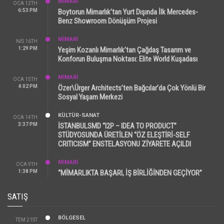
MİMARİ
OCA 12TH
6:53 PM
Boytorun Mimarlık’tan Yurt Dışında İlk Mercedes-
Benz Showroom Dönüşüm Projesi
MİMARİ
NIS 16TH
1:29 PM
Yeşim Kozanlı Mimarlık’tan Çağdaş Tasarım ve
Konforun Buluşma Noktası: Elite World Kuşadası
MİMARİ
OCA 15TH
4:02 PM
Özer\Ürger Architects’ten Bağcılar’da Çok Yönlü Bir
Sosyal Yaşam Merkezi
KÜLTÜR-SANAT
OCA 14TH
3:37 PM
İSTANBULSMD “I2P – IDEA TO PRODUCT”
STÜDYOSUNDA ÜRETİLEN “ÖZ ELEŞTİRİ-SELF
CRITICISM” ENSTELASYONU ZİYARETE AÇILDI
MİMARİ
OCA 9TH
1:38 PM
“MİMARLIKTA BAŞARI, İŞ BİRLİĞİNDEN GEÇİYOR”
SATIŞ
BÖLGESEL
TEM 21ST