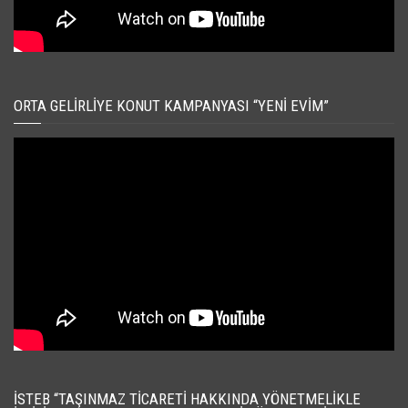
ORTA GELIRLIYE KONUT KAMPANYASI “YENI EVIM”
İSTEB “TAŞINMAZ TICARETI HAKKINDA YÖNETMELIKLE