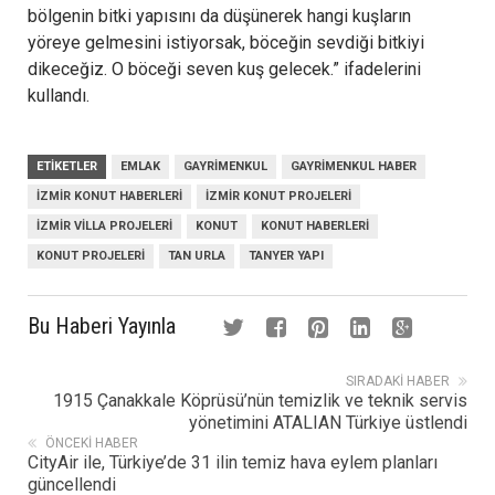
bölgenin bitki yapısını da düşünerek hangi kuşların
yöreye gelmesini istiyorsak, böceğin sevdiği bitkiyi
dikeceğiz. O böceği seven kuş gelecek.” ifadelerini
kullandı.
ETIKETLER
EMLAK
GAYRIMENKUL
GAYRIMENKUL HABER
IZMIR KONUT HABERLERI
IZMIR KONUT PROJELERI
IZMIR VILLA PROJELERI
KONUT
KONUT HABERLERI
KONUT PROJELERI
TAN URLA
TANYER YAPI
Bu Haberi Yayınla
SIRADAKI HABER
1915 Çanakkale Köprüsü’nün temizlik ve teknik servis
yönetimini ATALIAN Türkiye üstlendi
ÖNCEKI HABER
CityAir ile, Türkiye’de 31 ilin temiz hava eylem planları
güncellendi