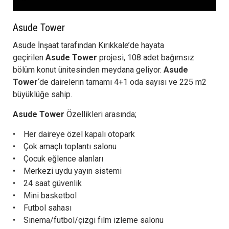
Asude Tower
Asude İnşaat tarafından Kırıkkale’de hayata
geçirilen
Asude Tower
projesi, 108 adet bağımsız
bölüm konut ünitesinden meydana geliyor.
Asude
Tower
‘de dairelerin tamamı 4+1 oda sayısı ve 225 m2
büyüklüğe sahip.
Asude Tower
Özellikleri arasında;
• Her daireye özel kapalı otopark
• Çok amaçlı toplantı salonu
• Çocuk eğlence alanları
• Merkezi uydu yayın sistemi
• 24 saat güvenlik
• Mini basketbol
• Futbol sahası
• Sinema/futbol/çizgi film izleme salonu