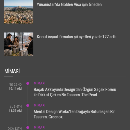
Yunanistan’da Golden Visa için 5 neden
Konut inşaat firmaları şikayetleri yüzde 127 arttı
MIMARI
MİMARİ
NIS 22ND
10:11 AM
Başak Akkoyunlu Design’dan Özgün Saçak Formu
ile Dikkat Çeken Bir Tasarım: The Pearl
MİMARİ
ŞUB 6TH
11:39 AM
Mental Design Works’ten Doğayla Bütünleşen Bir
Tasarım: Greenox
MİMARİ
OCA 12TH