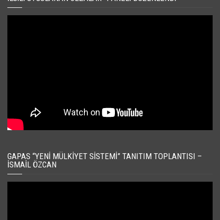
GAPAS “YENI MÜLKIYET SISTEMI” TANITIM TOPLANTISI –
İSMAIL ÖZCAN