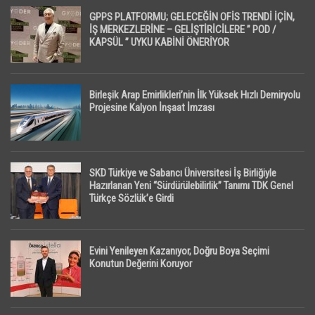
GPPS PLATFORMU; GELECEĞİN OFİS TRENDİ İÇİN,
İŞ MERKEZLERİNE – GELİŞTİRİCİLERE ” POD /
KAPSÜL ” UYKU KABİNİ ÖNERİYOR
Birleşik Arap Emirlikleri’nin İlk Yüksek Hızlı Demiryolu
Projesine Kalyon İnşaat İmzası
SKD Türkiye ve Sabancı Üniversitesi İş Birliğiyle
Hazırlanan Yeni “Sürdürülebilirlik” Tanımı TDK Genel
Türkçe Sözlük’e Girdi
Evini Yenileyen Kazanıyor, Doğru Boya Seçimi
Konutun Değerini Koruyor