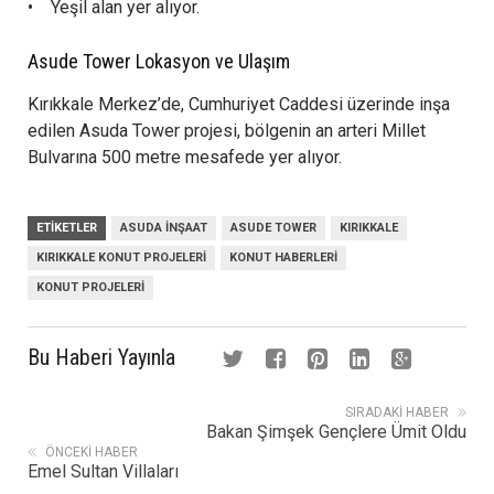
• Yeşil alan yer alıyor.
Asude Tower Lokasyon ve Ulaşım
Kırıkkale Merkez’de, Cumhuriyet Caddesi üzerinde inşa
edilen Asuda Tower projesi, bölgenin an arteri Millet
Bulvarına 500 metre mesafede yer alıyor.
ETIKETLER
ASUDA INŞAAT
ASUDE TOWER
KIRIKKALE
KIRIKKALE KONUT PROJELERI
KONUT HABERLERI
KONUT PROJELERI
Bu Haberi Yayınla
SIRADAKI HABER
Bakan Şimşek Gençlere Ümit Oldu
ÖNCEKI HABER
Emel Sultan Villaları