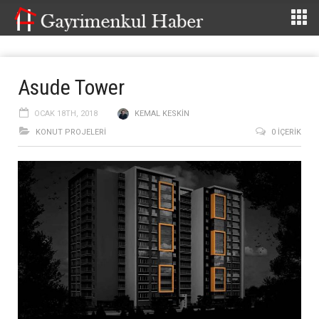
Asude Tower
OCAK 18TH, 2018
KEMAL KESKIN
KONUT PROJELERI
0 İÇERIK