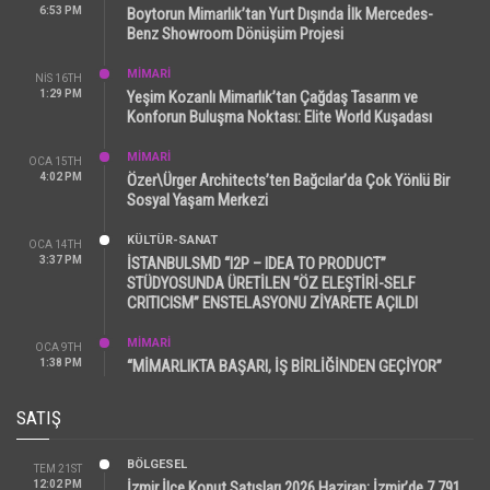
6:53 PM
Boytorun Mimarlık’tan Yurt Dışında İlk Mercedes-
Benz Showroom Dönüşüm Projesi
MİMARİ
NIS 16TH
1:29 PM
Yeşim Kozanlı Mimarlık’tan Çağdaş Tasarım ve
Konforun Buluşma Noktası: Elite World Kuşadası
MİMARİ
OCA 15TH
4:02 PM
Özer\Ürger Architects’ten Bağcılar’da Çok Yönlü Bir
Sosyal Yaşam Merkezi
KÜLTÜR-SANAT
OCA 14TH
3:37 PM
İSTANBULSMD “I2P – IDEA TO PRODUCT”
STÜDYOSUNDA ÜRETİLEN “ÖZ ELEŞTİRİ-SELF
CRITICISM” ENSTELASYONU ZİYARETE AÇILDI
MİMARİ
OCA 9TH
1:38 PM
“MİMARLIKTA BAŞARI, İŞ BİRLİĞİNDEN GEÇİYOR”
SATIŞ
BÖLGESEL
TEM 21ST
12:02 PM
İzmir İlçe Konut Satışları 2026 Haziran: İzmir’de 7.791