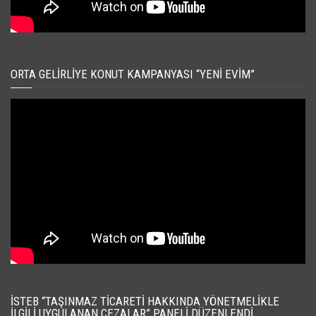
ORTA GELIRLIYE KONUT KAMPANYASI “YENI EVIM”
İSTEB “TAŞINMAZ TICARETI HAKKINDA YÖNETMELIKLE
İLGILI UYGULANAN CEZALAR” PANELI DÜZENLENDI