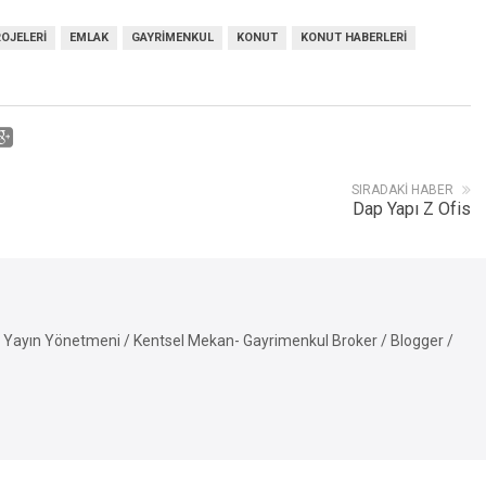
ROJELERI
EMLAK
GAYRIMENKUL
KONUT
KONUT HABERLERI
SIRADAKI HABER
Dap Yapı Z Ofis
Yayın Yönetmeni / Kentsel Mekan- Gayrimenkul Broker / Blogger /