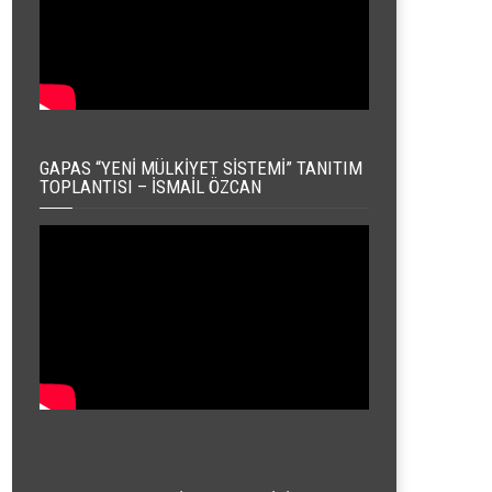
GAPAS “YENI MÜLKIYET SISTEMI” TANITIM
TOPLANTISI – İSMAIL ÖZCAN