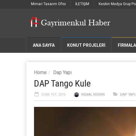
Mimari Tasarım Ofisi
İLETİŞİM
Keskin Medya Grup Por
ANA SAYFA
KONUT PROJELERİ
FIRMAL
Home
Dap Yapı
DAP Tango Kule
OCAK 1ST, 2016
KEMAL KESKIN
DAP YAPI