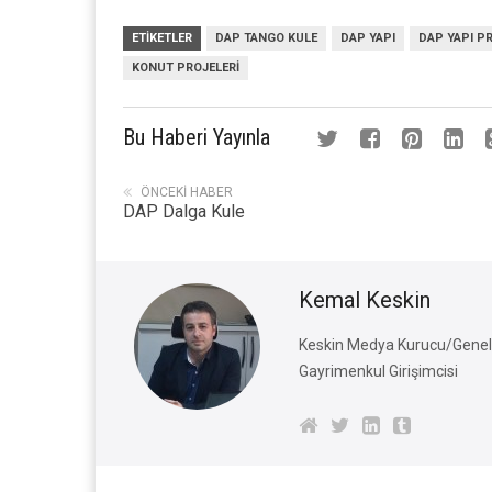
ETIKETLER
DAP TANGO KULE
DAP YAPI
DAP YAPI P
KONUT PROJELERI
Bu Haberi Yayınla
ÖNCEKI HABER
DAP Dalga Kule
Kemal Keskin
Keskin Medya Kurucu/Genel 
Gayrimenkul Girişimcisi