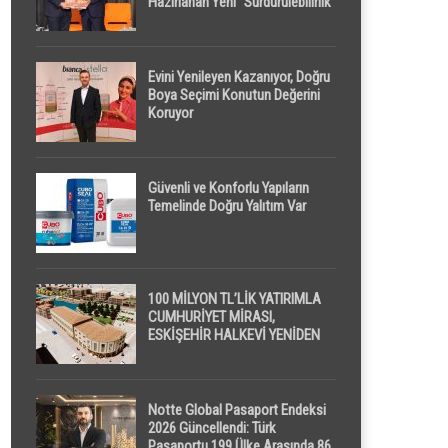
Hazırlanan Yeni “Sürdürülebilirlik”
Tanımı TDK Genel Türkçe
Sözlük’e Girdi
Evini Yenileyen Kazanıyor, Doğru
Boya Seçimi Konutun Değerini
Koruyor
Güvenli ve Konforlu Yapıların
Temelinde Doğru Yalıtım Var
100 MİLYON TL’LİK YATIRIMLA
CUMHURİYET MİRASI,
ESKİŞEHİR HALKEVİ YENİDEN
HAYAT BULUYOR
Notte Global Pasaport Endeksi
2026 Güncellendi: Türk
Pasaportu 199 Ülke Arasında 86.