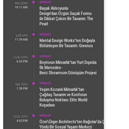
MİMARİ
NIS 22ND
10:11 AM
Başak Akkoyunlu
Design’dan Özgün Saçak Formu
ile Dikkat Çeken Bir Tasarım: The
Pearl
MİMARİ
ŞUB 6TH
11:39 AM
Mental Design Works’ten Doğayla
Bütünleşen Bir Tasarım: Greenox
MİMARİ
OCA 12TH
6:53 PM
Boytorun Mimarlık’tan Yurt Dışında
İlk Mercedes-
Benz Showroom Dönüşüm Projesi
MİMARİ
NIS 16TH
1:29 PM
Yeşim Kozanlı Mimarlık’tan
Çağdaş Tasarım ve Konforun
Buluşma Noktası: Elite World
Kuşadası
MİMARİ
OCA 15TH
4:02 PM
Özer\Ürger Architects’ten Bağcılar’da Çok
Yönlü Bir Sosyal Yaşam Merkezi