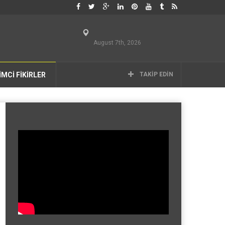
August 7th, 2026
İMCİ FİKİRLER
TAKIP EDIN