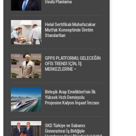
Usulü Planlama
Helal Sertifikalı Muhafazakar
Mutfak Konseptinde Üretim
Standartları
GPPS PLATFORMU; GELECEĞİN
OFİS TRENDİ İÇİN, İŞ
MERKEZLERİNE –
GELİŞTİRİCİLERE ” POD /
KAPSÜL ” UYKU KABİNİ
ÖNERİYOR
Birleşik Arap Emirlikleri’nin İlk
Yüksek Hızlı Demiryolu
Projesine Kalyon İnşaat İmzası
SKD Türkiye ve Sabancı
Üniversitesi İş Birliğiyle