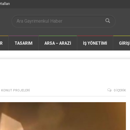
talları
AR
TASARIM
ARSA – ARAZİ
İŞ YÖNETİMİ
GİRİŞ
,
KONUT PROJELERI
0 İÇERIK