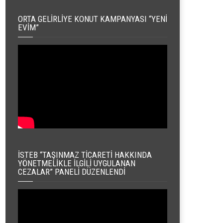
ORTA GELIRLIYE KONUT KAMPANYASI “YENI
EVIM”
İSTEB “TAŞINMAZ TICARETI HAKKINDA
YÖNETMELIKLE İLGILI UYGULANAN
CEZALAR” PANELI DÜZENLENDI