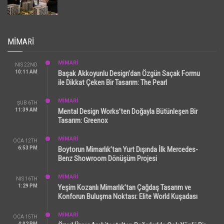
MIMARI
MİMARİ
NIS 22ND
10:11 AM
Başak Akkoyunlu Design’dan Özgün Saçak Formu
ile Dikkat Çeken Bir Tasarım: The Pearl
MİMARİ
ŞUB 6TH
11:39 AM
Mental Design Works’ten Doğayla Bütünleşen Bir
Tasarım: Greenox
MİMARİ
OCA 12TH
6:53 PM
Boytorun Mimarlık’tan Yurt Dışında İlk Mercedes-
Benz Showroom Dönüşüm Projesi
MİMARİ
NIS 16TH
1:29 PM
Yeşim Kozanlı Mimarlık’tan Çağdaş Tasarım ve
Konforun Buluşma Noktası: Elite World Kuşadası
MİMARİ
OCA 15TH
4:02 PM