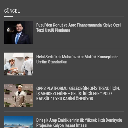
GÜNCEL
Fuzul’den Konut ve Araç Finansmanında Kişiye Özel
Terzi Usulü Planlama
Helal Sertifikalı Muhafazakar Mutfak Konseptinde
Üretim Standartları
GPPS PLATFORMU; GELECEĞİN OFİS TRENDİ İÇİN,
İŞ MERKEZLERİNE – GELİŞTİRİCİLERE ” POD /
KAPSÜL ” UYKU KABİNİ ÖNERİYOR
Birleşik Arap Emirlikleri’nin İlk Yüksek Hızlı Demiryolu
Projesine Kalyon İnşaat İmzası