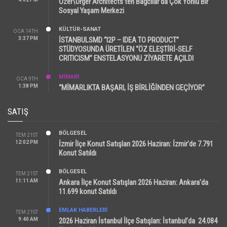
Özer\Ürger Architects’ten Bağcılar’da Çok Yönlü Bir
Sosyal Yaşam Merkezi
KÜLTÜR-SANAT
OCA 14TH
3:37 PM
İSTANBULSMD “I2P – IDEA TO PRODUCT”
STÜDYOSUNDA ÜRETİLEN “ÖZ ELEŞTİRİ-SELF
CRITICISM” ENSTELASYONU ZİYARETE AÇILDI
MİMARİ
OCA 9TH
1:38 PM
“MİMARLIKTA BAŞARI, İŞ BİRLİĞİNDEN GEÇİYOR”
SATIŞ
BÖLGESEL
TEM 21ST
12:02 PM
İzmir İlçe Konut Satışları 2026 Haziran: İzmir’de 7.791
Konut Satıldı
BÖLGESEL
TEM 21ST
11:11 AM
Ankara İlçe Konut Satışları 2026 Haziran: Ankara’da
11.699 konut Satıldı
EMLAK HABERLERI
TEM 21ST
9:40 AM
2026 Haziran İstanbul İlçe Satışları: İstanbul’da 24.084