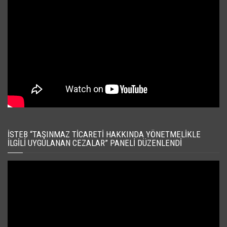
İSTEB “TAŞINMAZ TICARETI HAKKINDA YÖNETMELIKLE
İLGILI UYGULANAN CEZALAR” PANELI DÜZENLENDI