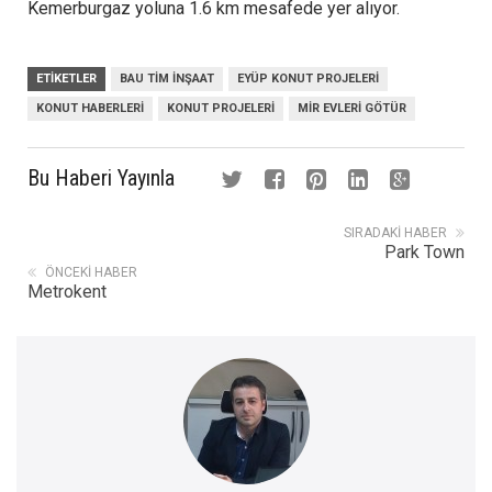
Kemerburgaz yoluna 1.6 km mesafede yer alıyor.
ETIKETLER
BAU TIM INŞAAT
EYÜP KONUT PROJELERI
KONUT HABERLERI
KONUT PROJELERI
MIR EVLERI GÖTÜR
Bu Haberi Yayınla
SIRADAKI HABER
Park Town
ÖNCEKI HABER
Metrokent