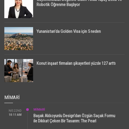
Robotik Öğrenme Başlıyor
Yunanistan’da Golden Visa için 5 neden
Konut inşaat firmaları şikayetleri yüzde 127 arttı
MIMARI
MİMARİ
NIS 22ND
10:11 AM
Başak Akkoyunlu Design’dan Özgün Saçak Formu
ile Dikkat Çeken Bir Tasarım: The Pearl