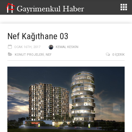
Nef Kağıthane 03
OCAK 16TH, 2017
KEMAL KESKIN
KONUT PROJELERI
,
NEF
0 İÇERIK