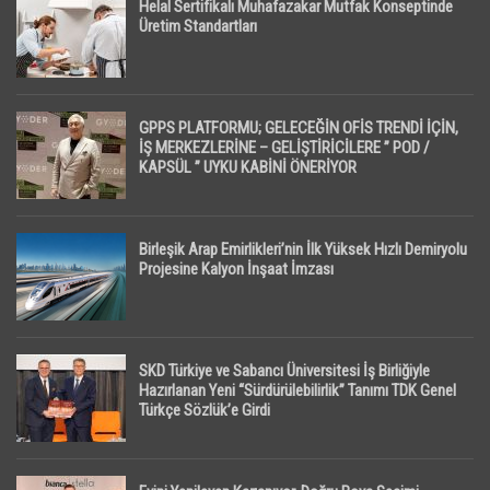
Helal Sertifikalı Muhafazakar Mutfak Konseptinde
Üretim Standartları
GPPS PLATFORMU; GELECEĞİN OFİS TRENDİ İÇİN,
İŞ MERKEZLERİNE – GELİŞTİRİCİLERE ” POD /
KAPSÜL ” UYKU KABİNİ ÖNERİYOR
Birleşik Arap Emirlikleri’nin İlk Yüksek Hızlı Demiryolu
Projesine Kalyon İnşaat İmzası
SKD Türkiye ve Sabancı Üniversitesi İş Birliğiyle
Hazırlanan Yeni “Sürdürülebilirlik” Tanımı TDK Genel
Türkçe Sözlük’e Girdi