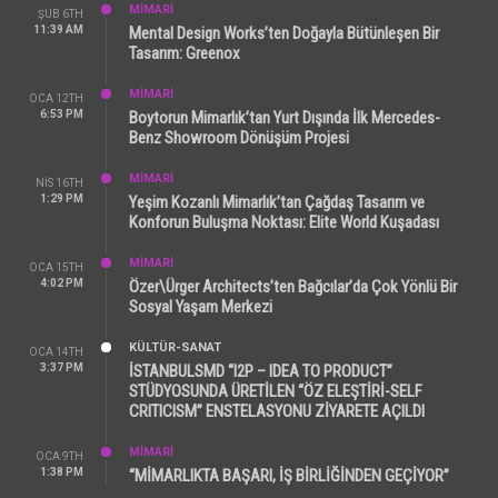
MİMARİ
ŞUB 6TH
11:39 AM
Mental Design Works’ten Doğayla Bütünleşen Bir
Tasarım: Greenox
MİMARİ
OCA 12TH
6:53 PM
Boytorun Mimarlık’tan Yurt Dışında İlk Mercedes-
Benz Showroom Dönüşüm Projesi
MİMARİ
NIS 16TH
1:29 PM
Yeşim Kozanlı Mimarlık’tan Çağdaş Tasarım ve
Konforun Buluşma Noktası: Elite World Kuşadası
MİMARİ
OCA 15TH
4:02 PM
Özer\Ürger Architects’ten Bağcılar’da Çok Yönlü Bir
Sosyal Yaşam Merkezi
KÜLTÜR-SANAT
OCA 14TH
3:37 PM
İSTANBULSMD “I2P – IDEA TO PRODUCT”
STÜDYOSUNDA ÜRETİLEN “ÖZ ELEŞTİRİ-SELF
CRITICISM” ENSTELASYONU ZİYARETE AÇILDI
MİMARİ
OCA 9TH
1:38 PM
“MİMARLIKTA BAŞARI, İŞ BİRLİĞİNDEN GEÇİYOR”