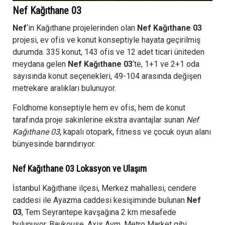
Nef Kağıthane 03
Nef
‘in Kağıthane projelerinden olan
Nef Kağıthane 03
projesi, ev ofis ve konut konseptiyle hayata geçirilmiş
durumda. 335 konut, 143 ofis ve 12 adet ticari üniteden
meydana gelen
Nef Kağıthane 03
‘te, 1+1 ve 2+1 oda
sayısında konut seçenekleri, 49-104 arasında değişen
metrekare aralıkları bulunuyor.
Foldhome konseptiyle hem ev ofis, hem de konut
tarafında proje sakinlerine ekstra avantajlar sunan
Nef
Kağıthane 03
, kapalı otopark, fitness ve çocuk oyun alanı
bünyesinde barındırıyor.
Nef Kağıthane 03 Lokasyon ve Ulaşım
İstanbul Kağıthane ilçesi, Merkez mahallesi, cendere
caddesi ile Ayazma caddesi kesişiminde bulunan
Nef
03
, Tem Seyrantepe kavşağına 2 km mesafede
bulunuyor. Baukouse, Axis Avm, Metro Market gibi