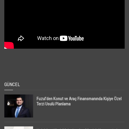
GÜNCEL
Fuzul’den Konut ve Araç Finansmanında Kişiye Özel
Terzi Usulü Planlama