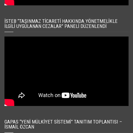
İSTEB “TAŞINMAZ TICARETI HAKKINDA YÖNETMELIKLE
İLGILI UYGULANAN CEZALAR” PANELI DÜZENLENDI
GAPAS “YENI MÜLKIYET SISTEMI” TANITIM TOPLANTISI –
İSMAIL ÖZCAN