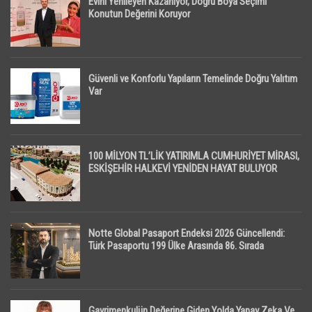
Evini Yenileyen Kazanıyor, Doğru Boya Seçimi
Konutun Değerini Koruyor
Güvenli ve Konforlu Yapıların Temelinde Doğru Yalıtım
Var
100 MİLYON TL’LİK YATIRIMLA CUMHURİYET MİRASI,
ESKİŞEHİR HALKEVİ YENİDEN HAYAT BULUYOR
Notte Global Pasaport Endeksi 2026 Güncellendi:
Türk Pasaportu 199 Ülke Arasında 86. Sırada
Gayrimenkulün Değerine Giden Yolda Yapay Zeka Ve