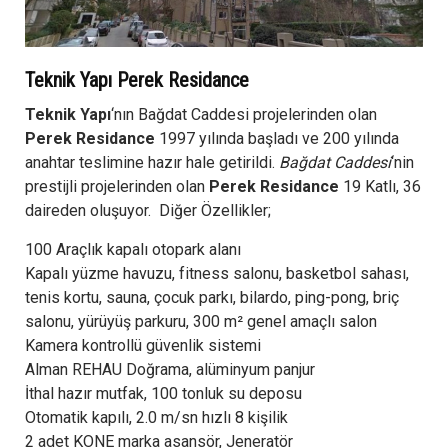
Teknik Yapı Perek Residance
Teknik Yapı
‘nın Bağdat Caddesi projelerinden olan
Perek Residance
1997 yılında başladı ve 200 yılında
anahtar teslimine hazır hale getirildi.
Bağdat Caddesi
‘nin
prestijli projelerinden olan
Perek Residance
19 Katlı, 36
daireden oluşuyor. Diğer Özellikler;
100 Araçlık kapalı otopark alanı
Kapalı yüzme havuzu, fitness salonu, basketbol sahası,
tenis kortu, sauna, çocuk parkı, bilardo, ping-pong, briç
salonu, yürüyüş parkuru, 300 m² genel amaçlı salon
Kamera kontrollü güvenlik sistemi
Alman REHAU Doğrama, alüminyum panjur
İthal hazır mutfak, 100 tonluk su deposu
Otomatik kapılı, 2.0 m/sn hızlı 8 kişilik
2 adet KONE marka asansör, Jeneratör