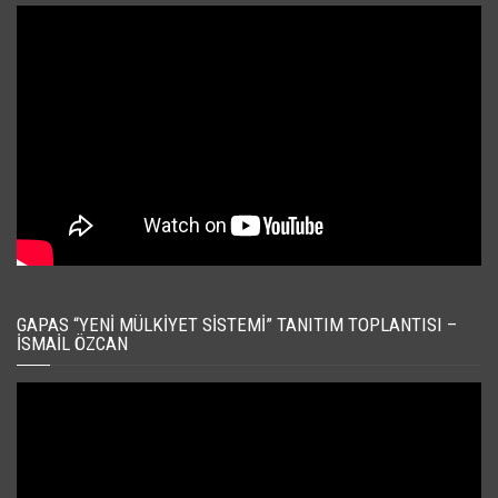
GAPAS “YENI MÜLKIYET SISTEMI” TANITIM TOPLANTISI –
İSMAIL ÖZCAN