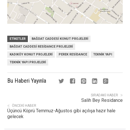
ETIKETLER
BAĞDAT CADDESI KONUT PROJELERI
BAĞDAT CADDESI RESIDANCE PROJELERI
KADIKÖY KONUT PROJELERI
PEREK RESIDANCE
TEKNIK YAPI
TEKNIK YAPI PROJELERI
Bu Haberi Yayınla
SIRADAKI HABER
Salih Bey Residance
ÖNCEKI HABER
Üçüncü Köprü Temmuz-Ağustos gibi açılışa hazır hale
gelecek