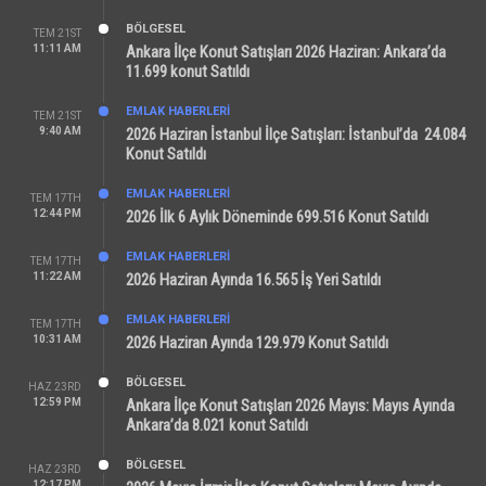
BÖLGESEL
TEM 21ST
11:11 AM
Ankara İlçe Konut Satışları 2026 Haziran: Ankara’da
11.699 konut Satıldı
EMLAK HABERLERI
TEM 21ST
9:40 AM
2026 Haziran İstanbul İlçe Satışları: İstanbul’da 24.084
Konut Satıldı
EMLAK HABERLERI
TEM 17TH
12:44 PM
2026 İlk 6 Aylık Döneminde 699.516 Konut Satıldı
EMLAK HABERLERI
TEM 17TH
11:22 AM
2026 Haziran Ayında 16.565 İş Yeri Satıldı
EMLAK HABERLERI
TEM 17TH
10:31 AM
2026 Haziran Ayında 129.979 Konut Satıldı
BÖLGESEL
HAZ 23RD
12:59 PM
Ankara İlçe Konut Satışları 2026 Mayıs: Mayıs Ayında
Ankara’da 8.021 konut Satıldı
BÖLGESEL
HAZ 23RD
12:17 PM