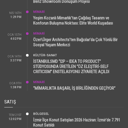
Benz Showroom Dönüşüm Projesi
MİMARİ
NIS 16TH
1:29 PM
Yeşim Kozanlı Mimarlık’tan Çağdaş Tasarım ve
Konforun Buluşma Noktası: Elite World Kuşadası
MİMARİ
OCA 15TH
4:02 PM
Özer\Ürger Architects’ten Bağcılar’da Çok Yönlü Bir
Sosyal Yaşam Merkezi
KÜLTÜR-SANAT
OCA 14TH
3:37 PM
İSTANBULSMD “I2P – IDEA TO PRODUCT”
STÜDYOSUNDA ÜRETİLEN “ÖZ ELEŞTİRİ-SELF
CRITICISM” ENSTELASYONU ZİYARETE AÇILDI
MİMARİ
OCA 9TH
1:38 PM
“MİMARLIKTA BAŞARI, İŞ BİRLİĞİNDEN GEÇİYOR”
SATIŞ
BÖLGESEL
TEM 21ST
12:02 PM
İzmir İlçe Konut Satışları 2026 Haziran: İzmir’de 7.791
Konut Satıldı