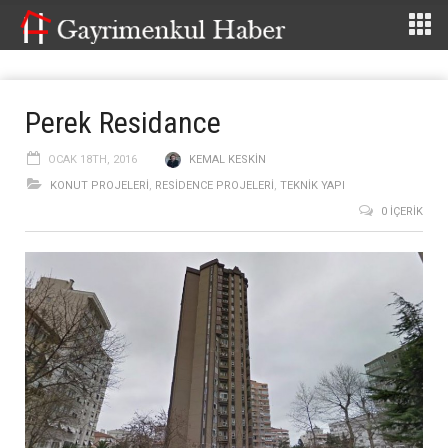
Perek Residance
OCAK 18TH, 2016
KEMAL KESKIN
KONUT PROJELERI
,
RESIDENCE PROJELERI
,
TEKNIK YAPI
0 İÇERIK