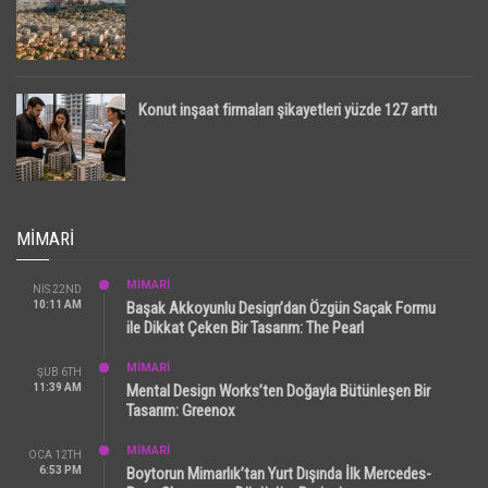
Konut inşaat firmaları şikayetleri yüzde 127 arttı
MIMARI
MİMARİ
NIS 22ND
10:11 AM
Başak Akkoyunlu Design’dan Özgün Saçak Formu
ile Dikkat Çeken Bir Tasarım: The Pearl
MİMARİ
ŞUB 6TH
11:39 AM
Mental Design Works’ten Doğayla Bütünleşen Bir
Tasarım: Greenox
MİMARİ
OCA 12TH
6:53 PM
Boytorun Mimarlık’tan Yurt Dışında İlk Mercedes-