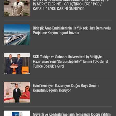
İŞ MERKEZLERİNE – GELİŞTİRİCİLERE ” POD /
KAPSÜL ” UYKU KABİNİ ÖNERİYOR
Birleşik Arap Emirlikleri’nin İlk Yüksek Hızlı Demiryolu
Projesine Kalyon İnşaat İmzası
SKD Türkiye ve Sabancı Üniversitesi İş Birliğiyle
Hazırlanan Yeni “Sürdürülebilirlik” Tanımı TDK Genel
Türkçe Sözlük’e Girdi
Evini Yenileyen Kazanıyor, Doğru Boya Seçimi
Konutun Değerini Koruyor
Güvenli ve Konforlu Yapıların Temelinde Doğru Yalıtım