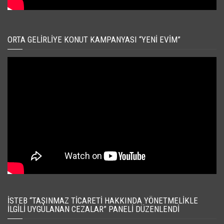
ORTA GELIRLIYE KONUT KAMPANYASI “YENI EVIM”
İSTEB “TAŞINMAZ TICARETI HAKKINDA YÖNETMELIKLE
İLGILI UYGULANAN CEZALAR” PANELI DÜZENLENDI