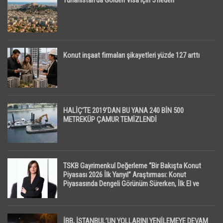
Yunanistan’da Golden Visa için 5 neden
Konut inşaat firmaları şikayetleri yüzde 127 arttı
HALİÇ’TE 2019’DAN BU YANA 240 BİN 500
METREKÜP ÇAMUR TEMİZLENDİ
TSKB Gayrimenkul Değerleme “Bir Bakışta Konut
Piyasası 2026 İlk Yarıyıl” Araştırması: Konut
Piyasasında Dengeli Görünüm Sürerken, İlk El ve
İpotekli Satışlarda Sınırlı Toparlanma Dikkat Çekti
İBB, İSTANBUL’UN YOLLARINI YENİLEMEYE DEVAM