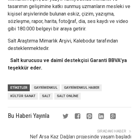
tasarımın gelişimine katkı sunmuş uzmanların mesleki ve
kişisel arşivlerinde bulunan eskiz, çizim, yazışma,
sözleşme, rapor, harita, fotoğraf, dia, ses kaydı ve video
gibi 180.000 belgeyi bir araya getirir.
Salt Araştırma Mimarlık Arşivi, Kalebodur tarafından
desteklenmektedir.
Salt kurucusu ve daimî destekçisi Garanti BBVA’ya
teşekkür eder.
ETIKETLER
GAYRIMENKUL
GAYRIMENKUL HABER
KÜLTÜR SANAT
SALT
SALT ONLINE
Bu Haberi Yayınla
SIRADAKI HABER
Nef Arsa Kaz Dağları projesinde yaşam başladı