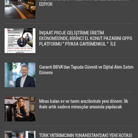
EDİYOR
İNŞAAT PROJE GELİŞTİRME ÜRETİM
EKONOMİSİNDE; BİRİNCİ EL KONUT PAZARINI GPPS
PLATFORMU ” PİYASA GAYRİMENKUL ” İLE
EKRANLARA TAŞIYACAK
Garanti BBVA’dan Tapuda Güvenli ve Dijital Alım Satım
Dönemi
Miras kalan ev ve tarım arazilerinde yeni dönem: İlk
ihale artık sadece mirasçılar arasında yapılacak
TÜRK YATIRIMCININ YUNANİSTAN’DAKİ YENİ ROTASI