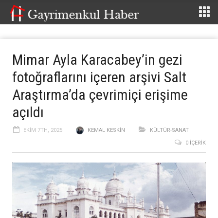
Mimar Ayla Karacabey’in gezi
fotoğraflarını içeren arşivi Salt
Araştırma’da çevrimiçi erişime
açıldı
EKIM 7TH, 2025
KEMAL KESKIN
KÜLTÜR-SANAT
0 İÇERIK