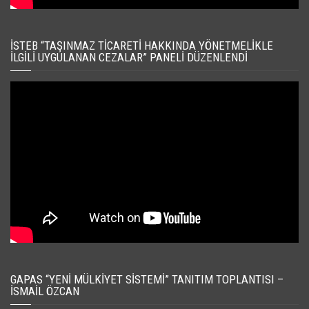
İSTEB “TAŞINMAZ TICARETI HAKKINDA YÖNETMELIKLE
İLGILI UYGULANAN CEZALAR” PANELI DÜZENLENDI
GAPAS “YENI MÜLKIYET SISTEMI” TANITIM TOPLANTISI –
İSMAIL ÖZCAN