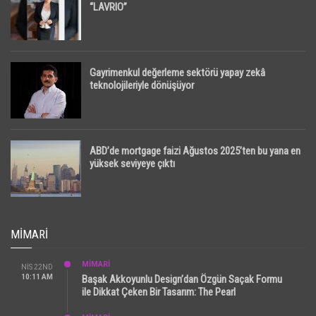
“LAVRIO”
Gayrimenkul değerleme sektörü yapay zekâ
teknolojileriyle dönüşüyor
ABD’de mortgage faizi Ağustos 2025’ten bu yana en
yüksek seviyeye çıktı
MIMARI
MİMARİ
NIS 22ND
10:11 AM
Başak Akkoyunlu Design’dan Özgün Saçak Formu
ile Dikkat Çeken Bir Tasarım: The Pearl