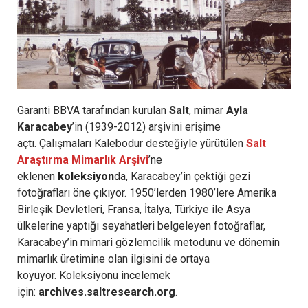
Garanti BBVA tarafından kurulan
Salt
, mimar
Ayla
Karacabey
’in (1939-2012) arşivini erişime
açtı. Çalışmaları Kalebodur desteğiyle yürütülen
Salt
Araştırma Mimarlık Arşivi
’ne
eklenen
koleksiyon
da, Karacabey’in çektiği gezi
fotoğrafları öne çıkıyor. 1950’lerden 1980’lere Amerika
Birleşik Devletleri, Fransa, İtalya, Türkiye ile Asya
ülkelerine yaptığı seyahatleri belgeleyen fotoğraflar,
Karacabey’in mimari gözlemcilik metodunu ve dönemin
mimarlık üretimine olan ilgisini de ortaya
koyuyor. Koleksiyonu incelemek
için:
archives.saltresearch.org
.