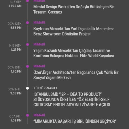
MİMARİ
ŞUB 6TH
11:39 AM
Mental Design Works’ten Doğayla Bütünleşen Bir
Tasarım: Greenox
MİMARİ
OCA 12TH
6:53 PM
Boytorun Mimarlık’tan Yurt Dışında İlk Mercedes-
Benz Showroom Dönüşüm Projesi
MİMARİ
NIS 16TH
1:29 PM
Yeşim Kozanlı Mimarlık’tan Çağdaş Tasarım ve
Konforun Buluşma Noktası: Elite World Kuşadası
MİMARİ
OCA 15TH
4:02 PM
Özer\Ürger Architects’ten Bağcılar’da Çok Yönlü Bir
Sosyal Yaşam Merkezi
KÜLTÜR-SANAT
OCA 14TH
3:37 PM
İSTANBULSMD “I2P – IDEA TO PRODUCT”
STÜDYOSUNDA ÜRETİLEN “ÖZ ELEŞTİRİ-SELF
CRITICISM” ENSTELASYONU ZİYARETE AÇILDI
MİMARİ
OCA 9TH
1:38 PM
“MİMARLIKTA BAŞARI, İŞ BİRLİĞİNDEN GEÇİYOR”