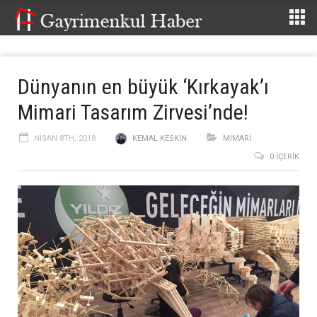
Dünyanın en büyük ‘Kırkayak’ı
Mimari Tasarım Zirvesi’nde!
NISAN 8TH, 2018
KEMAL KESKIN
MİMARİ
0 İÇERIK