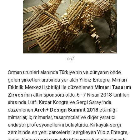
edf
Orman ürünleri alanında Türkiye’nin ve dünyanın önde
gelen şirketleri arasında yer alan Yıldız Entegre, Mimari
Etkinlik Merkezi işbirliği ile düzenlenen
Mimari Tasarım
Zirvesi
‘nin altın sponsoru oldu. 6 -7 Nisan 2018 tarihleri
arasında Lütfi Kırdar Kongre ve Sergi Sarayı’nda
düzenlenen
Arch+ Design Summit 2018
etkinliği;
mimarlar, iç mimarlar, tasarımcılar ve diğer yaratıcı
endüstri profesyonellerini buluşturdu. Kırkayak sergi
zemininde en yeni parkelerini sergileyen Yıldız Entegre,
ayrıca kongre merkezindeki 60 numaralı stand alanında