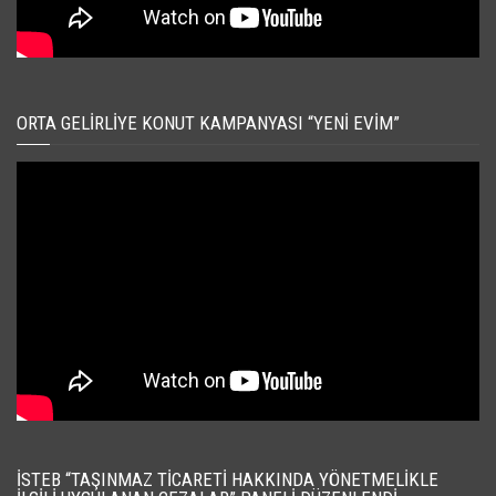
ORTA GELIRLIYE KONUT KAMPANYASI “YENI EVIM”
İSTEB “TAŞINMAZ TICARETI HAKKINDA YÖNETMELIKLE