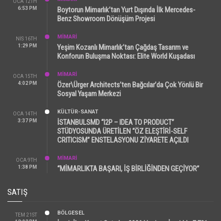
OCA 12TH
6:53 PM
Boytorun Mimarlık’tan Yurt Dışında İlk Mercedes-
Benz Showroom Dönüşüm Projesi
MİMARİ
NIS 16TH
1:29 PM
Yeşim Kozanlı Mimarlık’tan Çağdaş Tasarım ve
Konforun Buluşma Noktası: Elite World Kuşadası
MİMARİ
OCA 15TH
4:02 PM
Özer\Ürger Architects’ten Bağcılar’da Çok Yönlü Bir
Sosyal Yaşam Merkezi
KÜLTÜR-SANAT
OCA 14TH
3:37 PM
İSTANBULSMD “I2P – IDEA TO PRODUCT”
STÜDYOSUNDA ÜRETİLEN “ÖZ ELEŞTİRİ-SELF
CRITICISM” ENSTELASYONU ZİYARETE AÇILDI
MİMARİ
OCA 9TH
1:38 PM
“MİMARLIKTA BAŞARI, İŞ BİRLİĞİNDEN GEÇİYOR”
SATIŞ
BÖLGESEL
TEM 21ST