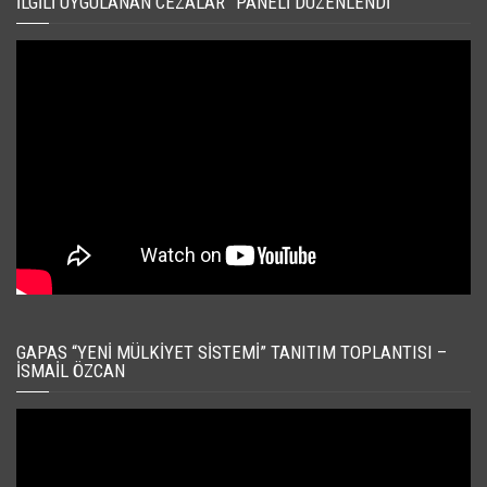
İLGILI UYGULANAN CEZALAR” PANELI DÜZENLENDI
GAPAS “YENI MÜLKIYET SISTEMI” TANITIM TOPLANTISI –
İSMAIL ÖZCAN