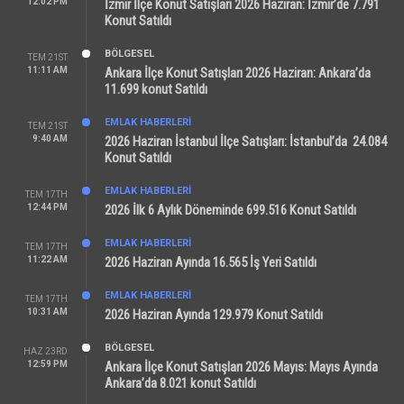
12:02 PM
İzmir İlçe Konut Satışları 2026 Haziran: İzmir’de 7.791
Konut Satıldı
BÖLGESEL
TEM 21ST
11:11 AM
Ankara İlçe Konut Satışları 2026 Haziran: Ankara’da
11.699 konut Satıldı
EMLAK HABERLERI
TEM 21ST
9:40 AM
2026 Haziran İstanbul İlçe Satışları: İstanbul’da 24.084
Konut Satıldı
EMLAK HABERLERI
TEM 17TH
12:44 PM
2026 İlk 6 Aylık Döneminde 699.516 Konut Satıldı
EMLAK HABERLERI
TEM 17TH
11:22 AM
2026 Haziran Ayında 16.565 İş Yeri Satıldı
EMLAK HABERLERI
TEM 17TH
10:31 AM
2026 Haziran Ayında 129.979 Konut Satıldı
BÖLGESEL
HAZ 23RD
12:59 PM
Ankara İlçe Konut Satışları 2026 Mayıs: Mayıs Ayında
Ankara’da 8.021 konut Satıldı