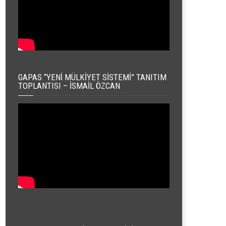
GAPAS “YENI MÜLKIYET SISTEMI” TANITIM
TOPLANTISI – İSMAIL ÖZCAN