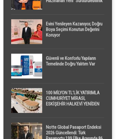
Hazırlanan Yeni “Sürdürülebilirlik”
Tanımı TDK Genel Türkçe
Sözlük’e Girdi
Evini Yenileyen Kazanıyor, Doğru
Boya Seçimi Konutun Değerini
Koruyor
Güvenli ve Konforlu Yapıların
Temelinde Doğru Yalıtım Var
100 MİLYON TL’LİK YATIRIMLA
CUMHURİYET MİRASI,
ESKİŞEHİR HALKEVİ YENİDEN
HAYAT BULUYOR
Notte Global Pasaport Endeksi
2026 Güncellendi: Türk
Pasaportu 199 Ülke Arasında 86.