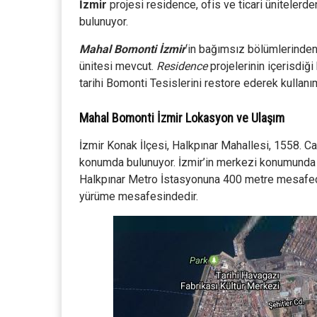
İzmir
projesi residence, ofis ve ticari ünitelerden
bulunuyor.
Mahal Bomonti İzmir
‘in bağımsız bölümlerinden
ünitesi mevcut.
Residence
projelerinin içerisdiğ
tarihi Bomonti Tesislerini restore ederek kullanı
Mahal Bomonti İzmir Lokasyon ve Ulaşım
İzmir Konak İlçesi, Halkpınar Mahallesi, 1558. 
konumda bulunuyor. İzmir’in merkezi konumunda
Halkpınar Metro İstasyonuna 400 metre mesafede 
yürüme mesafesindedir.