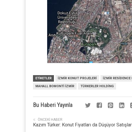
ETIKETLER
IZMIR KONUT PROJELERI
IZMIR RESIDENCE 
MAHALL BOMONTI IZMIR
TÜRKERLER HOLDING
Bu Haberi Yayınla
ÖNCEKI HABER
Kazım Türker: Konut Fiyatları da Düşüyor Satışlar