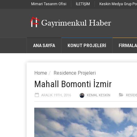
Mimari Tasarım Ofisi
İLETİŞİM
Keskin Medya Grup Por
ANA SAYFA
KONUT PROJELERİ
FIRMAL
Home
Residence Projeleri
Mahall Bomonti İzmir
ARALIK 19TH, 2016
KEMAL KESKIN
RESID