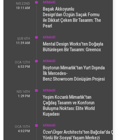
MİMARİ
NIS 22ND
10:11 AM
Başak Akkoyunlu
Design’dan Özgün Saçak Formu
ile Dikkat Çeken Bir Tasarım: The
Pearl
MİMARİ
ŞUB 6TH
11:39 AM
Mental Design Works’ten Doğayla
Bütünleşen Bir Tasarım: Greenox
MİMARİ
OCA 12TH
6:53 PM
Boytorun Mimarlık’tan Yurt Dışında
İlk Mercedes-
Benz Showroom Dönüşüm Projesi
MİMARİ
NIS 16TH
1:29 PM
Yeşim Kozanlı Mimarlık’tan
Çağdaş Tasarım ve Konforun
Buluşma Noktası: Elite World
Kuşadası
MİMARİ
OCA 15TH
4:02 PM
Özer\Ürger Architects’ten Bağcılar’da Çok
Yönlü Bir Sosyal Yaşam Merkezi