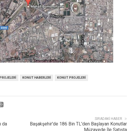
PROJELERI
KONUT HABERLERI
KONUT PROJELERI
SIRADAKI HABER
ı da
Başakşehir'de 186 Bin TL'den Başlayan Konutlar
Müzayede İle Satışta