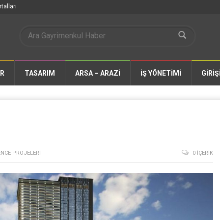
talları
AR
TASARIM
ARSA – ARAZİ
İŞ YÖNETİMİ
GİRİŞ
ENCE PROJELERI
0 İÇERIK