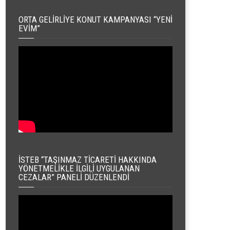
ORTA GELIRLIYE KONUT KAMPANYASI “YENI
EVIM”
İSTEB “TAŞINMAZ TICARETI HAKKINDA
YÖNETMELIKLE İLGILI UYGULANAN
CEZALAR” PANELI DÜZENLENDI