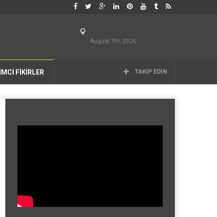
August 7th, 2026
İMCİ FİKİRLER
TAKIP EDIN