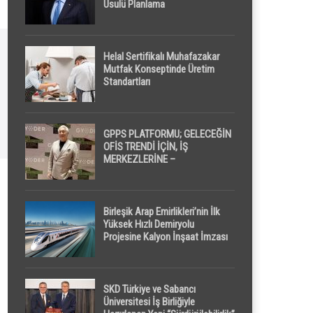
Usulü Planlama
Helal Sertifikalı Muhafazakar
Mutfak Konseptinde Üretim
Standartları
GPPS PLATFORMU; GELECEĞİN
OFİS TRENDİ İÇİN, İŞ
MERKEZLERİNE –
GELİŞTİRİCİLERE ” POD /
KAPSÜL ” UYKU KABİNİ
ÖNERİYOR
Birleşik Arap Emirlikleri’nin İlk
Yüksek Hızlı Demiryolu
Projesine Kalyon İnşaat İmzası
SKD Türkiye ve Sabancı
Üniversitesi İş Birliğiyle