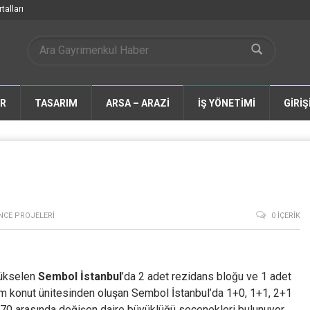
talları
AR
TASARIM
ARSA – ARAZİ
İŞ YÖNETİMİ
GİRİŞ
NCE PROJELERI
0 İÇERIK
yükselen
Sembol İstanbul
’da 2 adet rezidans bloğu ve 1 adet
m konut ünitesinden oluşan Sembol İstanbul’da 1+0, 1+1, 2+1
270 arasında değişen daire büyüklüğü seçenekleri bulunuyor.