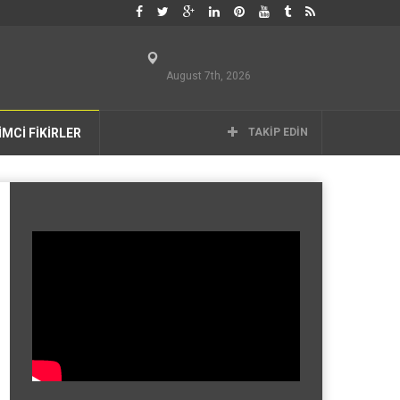
August 7th, 2026
İMCİ FİKİRLER
TAKIP EDIN