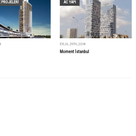
 PROJELERI
AC YAPI
8
EYLÜL 29TH, 2018
Moment İstanbul