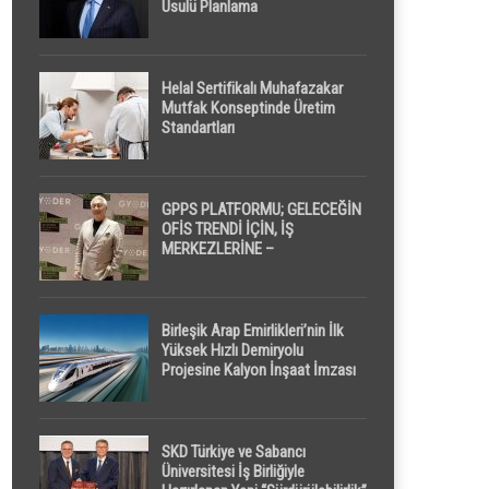
Usulü Planlama
Helal Sertifikalı Muhafazakar
Mutfak Konseptinde Üretim
Standartları
GPPS PLATFORMU; GELECEĞİN
OFİS TRENDİ İÇİN, İŞ
MERKEZLERİNE –
GELİŞTİRİCİLERE ” POD /
KAPSÜL ” UYKU KABİNİ
ÖNERİYOR
Birleşik Arap Emirlikleri’nin İlk
Yüksek Hızlı Demiryolu
Projesine Kalyon İnşaat İmzası
SKD Türkiye ve Sabancı
Üniversitesi İş Birliğiyle