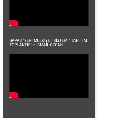
GAPAS “YENI MÜLKIYET SISTEMI” TANITIM
TOPLANTISI – İSMAIL ÖZCAN