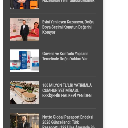
Hazırlanan Yeni “Sürdürülebilirlik”
Tanımı TDK Genel Türkçe
Sözlük’e Girdi
Evini Yenileyen Kazanıyor, Doğru
Boya Seçimi Konutun Değerini
Koruyor
Güvenli ve Konforlu Yapıların
Temelinde Doğru Yalıtım Var
100 MİLYON TL’LİK YATIRIMLA
CUMHURİYET MİRASI,
ESKİŞEHİR HALKEVİ YENİDEN
HAYAT BULUYOR
Notte Global Pasaport Endeksi
2026 Güncellendi: Türk
Pasaportu 199 Ülke Arasında 86.