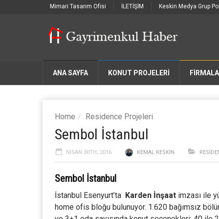
Mimari Tasarım Ofisi
İLETİŞİM
Keskin Medya Grup Por
ANA SAYFA
KONUT PROJELERİ
FIRMAL
Home
Residence Projeleri
Sembol İstanbul
NISAN 30TH, 2016
KEMAL KESKIN
RESIDE
Sembol İstanbul
İstanbul Esenyurt’ta
Karden İnşaat
imzası ile 
home ofis bloğu bulunuyor. 1.620 bağımsız bölü
ve 3+1 oda sayısında konut seçenekleri; 40 ile 