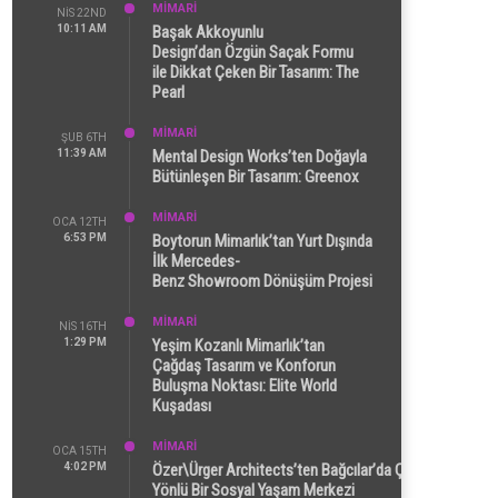
MİMARİ
NIS 22ND
10:11 AM
Başak Akkoyunlu
Design’dan Özgün Saçak Formu
ile Dikkat Çeken Bir Tasarım: The
Pearl
MİMARİ
ŞUB 6TH
11:39 AM
Mental Design Works’ten Doğayla
Bütünleşen Bir Tasarım: Greenox
MİMARİ
OCA 12TH
6:53 PM
Boytorun Mimarlık’tan Yurt Dışında
İlk Mercedes-
Benz Showroom Dönüşüm Projesi
MİMARİ
NIS 16TH
1:29 PM
Yeşim Kozanlı Mimarlık’tan
Çağdaş Tasarım ve Konforun
Buluşma Noktası: Elite World
Kuşadası
MİMARİ
OCA 15TH
4:02 PM
Özer\Ürger Architects’ten Bağcılar’da Çok
Yönlü Bir Sosyal Yaşam Merkezi