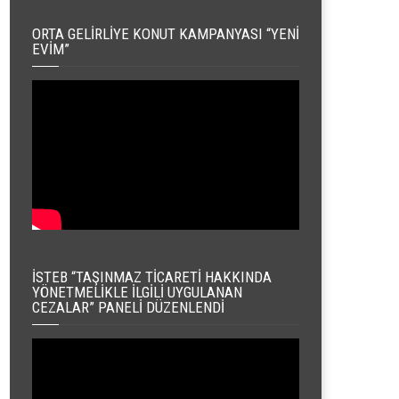
ORTA GELIRLIYE KONUT KAMPANYASI “YENI
EVIM”
İSTEB “TAŞINMAZ TICARETI HAKKINDA
YÖNETMELIKLE İLGILI UYGULANAN
CEZALAR” PANELI DÜZENLENDI