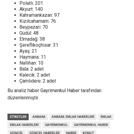
Polatlı: 201
Akyurt: 140
Kahramankazan: 97
Kızılcahamam: 76
Beypazarı: 70
Güdül: 48
Elmadağ: 38
Şereflikoçhisar: 31
Ayaş: 21
Haymana: 11
Nallıhan: 10
Bala: 2 adet
Kalecik: 2 adet
Çamlıdere: 2 adet
Bu analiz haber
Gayrimenkul Haber
tarafından
düzenlenmiştir.
ETIKETLER
ANKARA
ANKARA EMLAK HABERLERI
EMLAK
EMLAK HABERLERI
GAYRIMENKUL
GAYRIMENKUL HABER
GÜNCEL
GÜNCEL HABERLER
HABER
KONUT