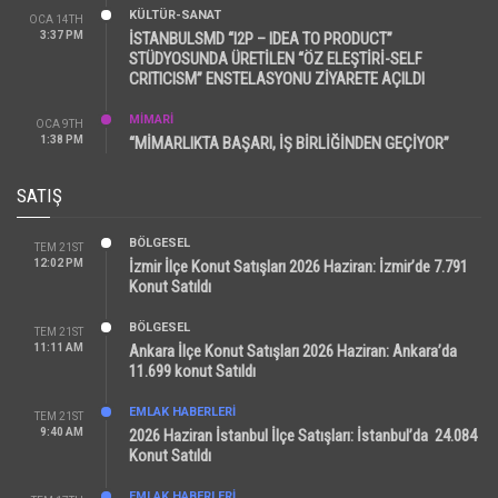
KÜLTÜR-SANAT
OCA 14TH
3:37 PM
İSTANBULSMD “I2P – IDEA TO PRODUCT”
STÜDYOSUNDA ÜRETİLEN “ÖZ ELEŞTİRİ-SELF
CRITICISM” ENSTELASYONU ZİYARETE AÇILDI
MİMARİ
OCA 9TH
1:38 PM
“MİMARLIKTA BAŞARI, İŞ BİRLİĞİNDEN GEÇİYOR”
SATIŞ
BÖLGESEL
TEM 21ST
12:02 PM
İzmir İlçe Konut Satışları 2026 Haziran: İzmir’de 7.791
Konut Satıldı
BÖLGESEL
TEM 21ST
11:11 AM
Ankara İlçe Konut Satışları 2026 Haziran: Ankara’da
11.699 konut Satıldı
EMLAK HABERLERI
TEM 21ST
9:40 AM
2026 Haziran İstanbul İlçe Satışları: İstanbul’da 24.084
Konut Satıldı
EMLAK HABERLERI