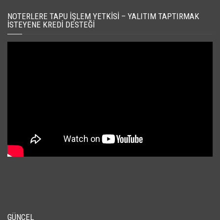
NOTERLERE TAPU İŞLEM YETKISI – YALITIM TAPTIRMAK
İSTEYENE KREDI DESTEĞI
GÜNCEL