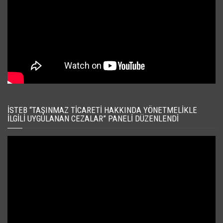
İSTEB “TAŞINMAZ TICARETI HAKKINDA YÖNETMELIKLE
İLGILI UYGULANAN CEZALAR” PANELI DÜZENLENDI