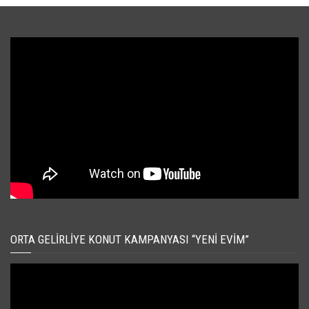
ORTA GELIRLIYE KONUT KAMPANYASI “YENI EVIM”