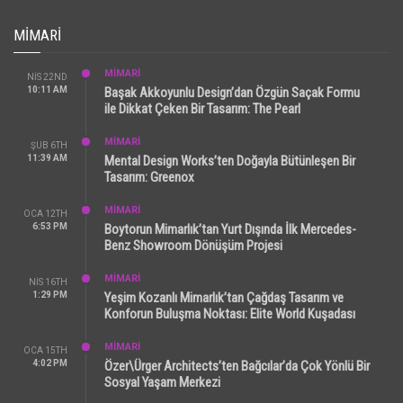
MIMARI
MİMARİ
NIS 22ND
10:11 AM
Başak Akkoyunlu Design’dan Özgün Saçak Formu
ile Dikkat Çeken Bir Tasarım: The Pearl
MİMARİ
ŞUB 6TH
11:39 AM
Mental Design Works’ten Doğayla Bütünleşen Bir
Tasarım: Greenox
MİMARİ
OCA 12TH
6:53 PM
Boytorun Mimarlık’tan Yurt Dışında İlk Mercedes-
Benz Showroom Dönüşüm Projesi
MİMARİ
NIS 16TH
1:29 PM
Yeşim Kozanlı Mimarlık’tan Çağdaş Tasarım ve
Konforun Buluşma Noktası: Elite World Kuşadası
MİMARİ
OCA 15TH
4:02 PM
Özer\Ürger Architects’ten Bağcılar’da Çok Yönlü Bir
Sosyal Yaşam Merkezi