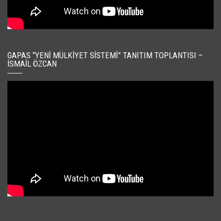
GAPAS “YENI MÜLKIYET SISTEMI” TANITIM TOPLANTISI –
İSMAIL ÖZCAN