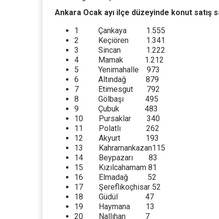
Ankara Ocak ayı ilçe düzeyinde konut satış s
1 Çankaya 1.555
2 Keçiören 1.341
3 Sincan 1.222
4 Mamak 1.212
5 Yenimahalle 973
6 Altındağ 879
7 Etimesgut 792
8 Gölbaşı 495
9 Çubuk 483
10 Pursaklar 340
11 Polatlı 262
12 Akyurt 193
13 Kahramankazan115
14 Beypazarı 83
15 Kızılcahamam 81
16 Elmadağ 52
17 Şereflikoçhisar 52
18 Güdül 47
19 Haymana 13
20 Nallıhan 7