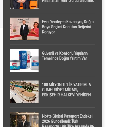
Hazırlanan Yeni “Sürdürülebilirlik”
Tanımı TDK Genel Türkçe
Sözlük’e Girdi
Evini Yenileyen Kazanıyor, Doğru
Boya Seçimi Konutun Değerini
Koruyor
Güvenli ve Konforlu Yapıların
Temelinde Doğru Yalıtım Var
100 MİLYON TL’LİK YATIRIMLA
CUMHURİYET MİRASI,
ESKİŞEHİR HALKEVİ YENİDEN
HAYAT BULUYOR
Notte Global Pasaport Endeksi
2026 Güncellendi: Türk
Pasaportu 199 Ülke Arasında 86.