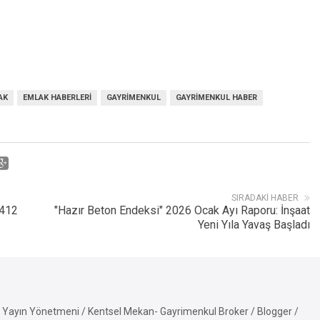
AK
EMLAK HABERLERI
GAYRIMENKUL
GAYRIMENKUL HABER
SIRADAKI HABER
.412
"Hazır Beton Endeksi" 2026 Ocak Ayı Raporu: İnşaat
Yeni Yıla Yavaş Başladı
Yayın Yönetmeni / Kentsel Mekan- Gayrimenkul Broker / Blogger /