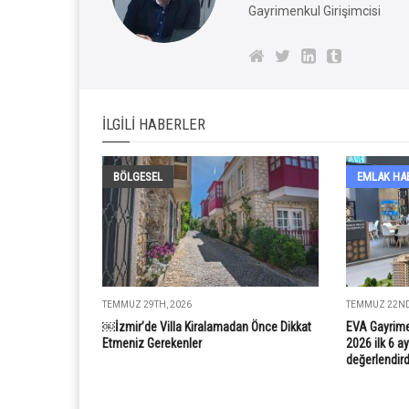
Gayrimenkul Girişimcisi
İLGILI HABERLER
BÖLGESEL
EMLAK HA
TEMMUZ 29TH, 2026
TEMMUZ 22ND
￼İzmir’de Villa Kiralamadan Önce Dikkat
EVA Gayrime
Etmeniz Gerekenler
2026 ilk 6 ay
değerlendird