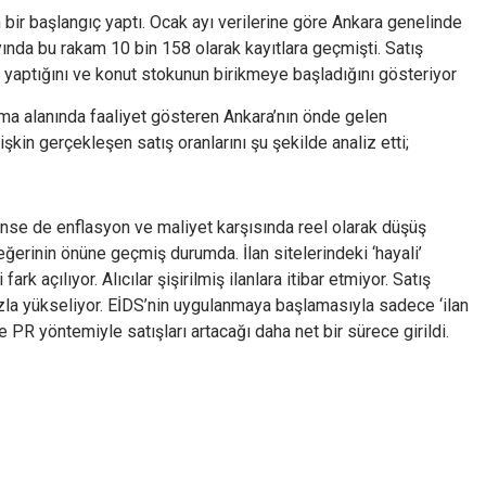
bir başlangıç yaptı. Ocak ayı verilerine göre Ankara genelinde
ayında bu rakam 10 bin 158 olarak kayıtlara geçmişti. Satış
” yaptığını ve konut stokunun birikmeye başladığını gösteriyor
a alanında faaliyet gösteren Ankara’nın önde gelen
şkin gerçekleşen satış oranlarını şu şekilde analiz etti;
örünse de enflasyon ve maliyet karşısında reel olarak düşüş
eğerinin önüne geçmiş durumda. İlan sitelerindeki ‘hayali’
ark açılıyor. Alıcılar şişirilmiş ilanlara itibar etmiyor. Satış
ızla yükseliyor. EİDS’nin uygulanmaya başlamasıyla sadece ‘ilan
PR yöntemiyle satışları artacağı daha net bir sürece girildi.