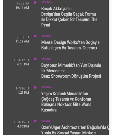
MİMARİ
NIS 22ND
10:11 AM
Başak Akkoyunlu
Design’dan Özgün Saçak Formu
ile Dikkat Çeken Bir Tasarım: The
Pearl
MİMARİ
ŞUB 6TH
11:39 AM
Mental Design Works’ten Doğayla
Bütünleşen Bir Tasarım: Greenox
MİMARİ
OCA 12TH
6:53 PM
Boytorun Mimarlık’tan Yurt Dışında
İlk Mercedes-
Benz Showroom Dönüşüm Projesi
MİMARİ
NIS 16TH
1:29 PM
Yeşim Kozanlı Mimarlık’tan
Çağdaş Tasarım ve Konforun
Buluşma Noktası: Elite World
Kuşadası
MİMARİ
OCA 15TH
4:02 PM
Özer\Ürger Architects’ten Bağcılar’da Çok
Yönlü Bir Sosyal Yaşam Merkezi