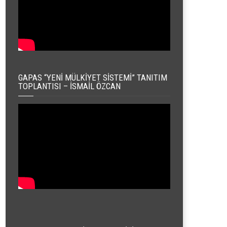
GAPAS “YENI MÜLKIYET SISTEMI” TANITIM
TOPLANTISI – İSMAIL ÖZCAN