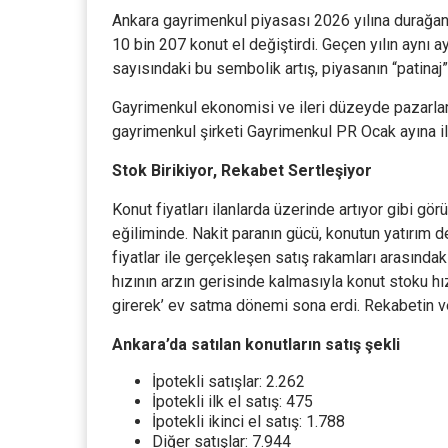
Ankara gayrimenkul piyasası 2026 yılına durağan 
10 bin 207 konut el değiştirdi. Geçen yılın aynı 
sayısındaki bu sembolik artış, piyasanın “patinaj
Gayrimenkul ekonomisi ve ileri düzeyde pazarlam
gayrimenkul şirketi Gayrimenkul PR Ocak ayına ili
Stok Birikiyor, Rekabet Sertleşiyor
Konut fiyatları ilanlarda üzerinde artıyor gibi g
eğiliminde. Nakit paranın gücü, konutun yatırım d
fiyatlar ile gerçekleşen satış rakamları arasındaki f
hızının arzın gerisinde kalmasıyla konut stoku h
girerek’ ev satma dönemi sona erdi. Rekabetin ve 
Ankara’da satılan konutların satış şekli
İpotekli satışlar: 2.262
İpotekli ilk el satış: 475
İpotekli ikinci el satış: 1.788
Diğer satışlar: 7.944