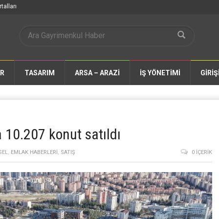
talları
AR
TASARIM
ARSA – ARAZİ
İŞ YÖNETİMİ
GİRİŞ
10.207 konut satıldı
SEL
,
EMLAK HABERLERI
,
SATIŞ
0 İÇERIK