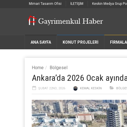
Mimari Tasarım Ofisi
İLETİŞİM
Keskin Medya Grup Por
ANA SAYFA
KONUT PROJELERİ
FIRMAL
Home
Bölgesel
Ankara’da 2026 Ocak ayında 
ŞUBAT 22ND, 2026
KEMAL KESKIN
BÖLGE