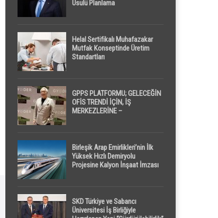
Usulü Planlama
Helal Sertifikalı Muhafazakar
Mutfak Konseptinde Üretim
Standartları
GPPS PLATFORMU; GELECEĞİN
OFİS TRENDİ İÇİN, İŞ
MERKEZLERİNE –
GELİŞTİRİCİLERE ” POD /
KAPSÜL ” UYKU KABİNİ
ÖNERİYOR
Birleşik Arap Emirlikleri’nin İlk
Yüksek Hızlı Demiryolu
Projesine Kalyon İnşaat İmzası
SKD Türkiye ve Sabancı
Üniversitesi İş Birliğiyle