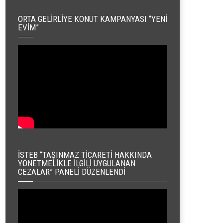
ORTA GELIRLIYE KONUT KAMPANYASI “YENI
EVIM”
İSTEB “TAŞINMAZ TICARETI HAKKINDA
YÖNETMELIKLE İLGILI UYGULANAN
CEZALAR” PANELI DÜZENLENDI