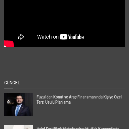
GÜNCEL
Fuzul’den Konut ve Araç Finansmanında Kişiye Özel
Terzi Usulü Planlama