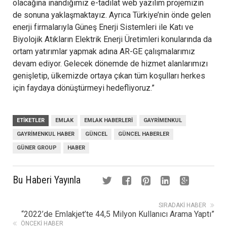
olacağına inandığımız e-tadilat web yazılım projemizin
de sonuna yaklaşmaktayız. Ayrıca Türkiye’nin önde gelen
enerji firmalarıyla Güneş Enerji Sistemleri ile Katı ve
Biyolojik Atıkların Elektrik Enerji Üretimleri konularında da
ortam yatırımlar yapmak adına AR-GE çalışmalarımız
devam ediyor. Gelecek dönemde de hizmet alanlarımızı
genişletip, ülkemizde ortaya çıkan tüm koşulları herkes
için faydaya dönüştürmeyi hedefliyoruz.”
ETIKETLER
EMLAK
EMLAK HABERLERI
GAYRIMENKUL
GAYRIMENKUL HABER
GÜNCEL
GÜNCEL HABERLER
GÜNER GROUP
HABER
Bu Haberi Yayınla
SIRADAKI HABER
“2022’de Emlakjet’te 44,5 Milyon Kullanıcı Arama Yaptı”
ÖNCEKI HABER