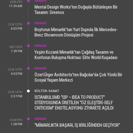
MİMARİ
ŞUB 6TH
11:39 AM
Mental Design Works’ten Doğayla Bütünleşen Bir
Tasarım: Greenox
MİMARİ
OCA 12TH
6:53 PM
Boytorun Mimarlık’tan Yurt Dışında İlk Mercedes-
Benz Showroom Dönüşüm Projesi
MİMARİ
NIS 16TH
1:29 PM
Yeşim Kozanlı Mimarlık’tan Çağdaş Tasarım ve
Konforun Buluşma Noktası: Elite World Kuşadası
MİMARİ
OCA 15TH
4:02 PM
Özer\Ürger Architects’ten Bağcılar’da Çok Yönlü Bir
Sosyal Yaşam Merkezi
KÜLTÜR-SANAT
OCA 14TH
3:37 PM
İSTANBULSMD “I2P – IDEA TO PRODUCT”
STÜDYOSUNDA ÜRETİLEN “ÖZ ELEŞTİRİ-SELF
CRITICISM” ENSTELASYONU ZİYARETE AÇILDI
MİMARİ
OCA 9TH
1:38 PM
“MİMARLIKTA BAŞARI, İŞ BİRLİĞİNDEN GEÇİYOR”