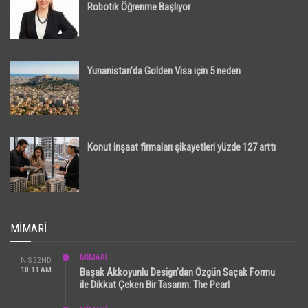
Robotik Öğrenme Başlıyor
Yunanistan’da Golden Visa için 5 neden
Konut inşaat firmaları şikayetleri yüzde 127 arttı
MIMARI
MİMARİ
NIS 22ND
10:11 AM
Başak Akkoyunlu Design’dan Özgün Saçak Formu
ile Dikkat Çeken Bir Tasarım: The Pearl