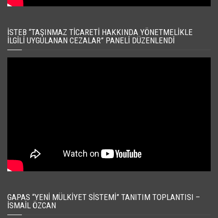
İSTEB “TAŞINMAZ TICARETI HAKKINDA YÖNETMELIKLE
İLGILI UYGULANAN CEZALAR” PANELI DÜZENLENDI
GAPAS “YENI MÜLKIYET SISTEMI” TANITIM TOPLANTISI –
İSMAIL ÖZCAN