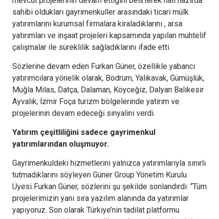
mevcut projelerinin devam ettiğini belirterek hali hazırda
sahibi oldukları gayrimenkuller arasındaki ticari mülk
yatırımlarını kurumsal firmalara kiraladıklarını , arsa
yatırımları ve inşaat projeleri kapsamında yapılan muhtelif
çalışmalar ile süreklilik sağladıklarını ifade etti.
Sözlerine devam eden Furkan Güner, özellikle yabancı
yatırımcılara yönelik olarak, Bodrum, Yalıkavak, Gümüşlük,
Muğla Milas, Datça, Dalaman, Köyceğiz, Dalyan Balıkesir
Ayvalık, İzmir Foça turizm bölgelerinde yatırım ve
projelerinin devam edeceği sinyalini verdi.
Yatırım çeşitliliğini sadece gayrimenkul
yatırımlarından oluşmuyor.
Gayrimenkuldeki hizmetlerini yalnızca yatırımlarıyla sınırlı
tutmadıklarını söyleyen Güner Group Yönetim Kurulu
Üyesi Furkan Güner, sözlerini şu şekilde sonlandırdı: “Tüm
projelerimizin yanı sıra yazılım alanında da yatırımlar
yapıyoruz. Son olarak Türkiye’nin tadilat platformu