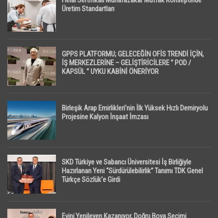
Helal Sertifikalı Muhafazakar Mutfak Konseptinde
Üretim Standartları
GPPS PLATFORMU; GELECEĞİN OFİS TRENDİ İÇİN,
İŞ MERKEZLERİNE – GELİŞTİRİCİLERE ” POD /
KAPSÜL ” UYKU KABİNİ ÖNERİYOR
Birleşik Arap Emirlikleri’nin İlk Yüksek Hızlı Demiryolu
Projesine Kalyon İnşaat İmzası
SKD Türkiye ve Sabancı Üniversitesi İş Birliğiyle
Hazırlanan Yeni “Sürdürülebilirlik” Tanımı TDK Genel
Türkçe Sözlük’e Girdi
Evini Yenileyen Kazanıyor, Doğru Boya Seçimi