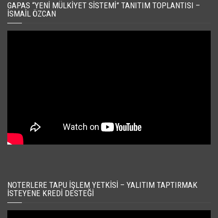
GAPAS “YENI MÜLKIYET SISTEMI” TANITIM TOPLANTISI –
İSMAIL ÖZCAN
NOTERLERE TAPU İŞLEM YETKISI – YALITIM TAPTIRMAK
İSTEYENE KREDI DESTEĞI