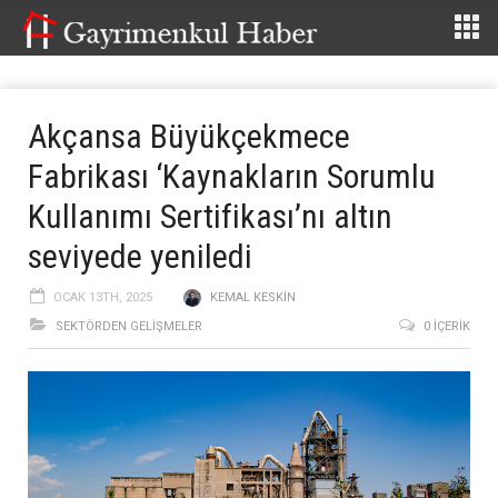
Akçansa Büyükçekmece
Fabrikası ‘Kaynakların Sorumlu
Kullanımı Sertifikası’nı altın
seviyede yeniledi
OCAK 13TH, 2025
KEMAL KESKIN
SEKTÖRDEN GELIŞMELER
0 İÇERIK