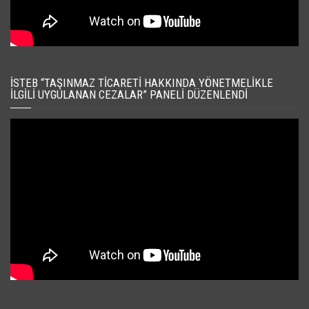
İSTEB “TAŞINMAZ TICARETI HAKKINDA YÖNETMELIKLE
İLGILI UYGULANAN CEZALAR” PANELI DÜZENLENDI