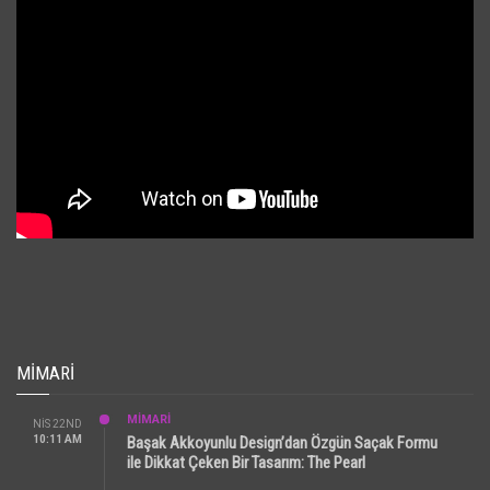
MIMARI
MİMARİ
NIS 22ND
10:11 AM
Başak Akkoyunlu Design’dan Özgün Saçak Formu
ile Dikkat Çeken Bir Tasarım: The Pearl