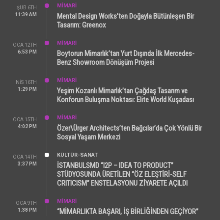
MİMARİ
ŞUB 6TH
11:39 AM
Mental Design Works’ten Doğayla Bütünleşen Bir
Tasarım: Greenox
MİMARİ
OCA 12TH
6:53 PM
Boytorun Mimarlık’tan Yurt Dışında İlk Mercedes-
Benz Showroom Dönüşüm Projesi
MİMARİ
NIS 16TH
1:29 PM
Yeşim Kozanlı Mimarlık’tan Çağdaş Tasarım ve
Konforun Buluşma Noktası: Elite World Kuşadası
MİMARİ
OCA 15TH
4:02 PM
Özer\Ürger Architects’ten Bağcılar’da Çok Yönlü Bir
Sosyal Yaşam Merkezi
KÜLTÜR-SANAT
OCA 14TH
3:37 PM
İSTANBULSMD “I2P – IDEA TO PRODUCT”
STÜDYOSUNDA ÜRETİLEN “ÖZ ELEŞTİRİ-SELF
CRITICISM” ENSTELASYONU ZİYARETE AÇILDI
MİMARİ
OCA 9TH
1:38 PM
“MİMARLIKTA BAŞARI, İŞ BİRLİĞİNDEN GEÇİYOR”