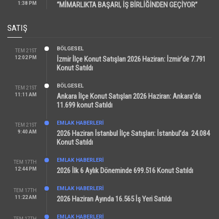
1:38 PM
“MİMARLIKTA BAŞARI, İŞ BİRLİĞİNDEN GEÇİYOR”
SATIŞ
BÖLGESEL
TEM 21ST
12:02 PM
İzmir İlçe Konut Satışları 2026 Haziran: İzmir’de 7.791
Konut Satıldı
BÖLGESEL
TEM 21ST
11:11 AM
Ankara İlçe Konut Satışları 2026 Haziran: Ankara’da
11.699 konut Satıldı
EMLAK HABERLERI
TEM 21ST
9:40 AM
2026 Haziran İstanbul İlçe Satışları: İstanbul’da 24.084
Konut Satıldı
EMLAK HABERLERI
TEM 17TH
12:44 PM
2026 İlk 6 Aylık Döneminde 699.516 Konut Satıldı
EMLAK HABERLERI
TEM 17TH
11:22 AM
2026 Haziran Ayında 16.565 İş Yeri Satıldı
EMLAK HABERLERI
TEM 17TH