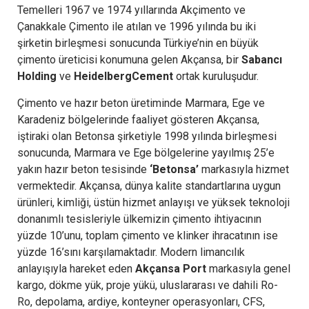
Temelleri 1967 ve 1974 yıllarında Akçimento ve
Çanakkale Çimento ile atılan ve 1996 yılında bu iki
şirketin birleşmesi sonucunda Türkiye’nin en büyük
çimento üreticisi konumuna gelen Akçansa, bir
Sabancı
Holding
ve
HeidelbergCement
ortak kuruluşudur.
Çimento ve hazır beton üretiminde Marmara, Ege ve
Karadeniz bölgelerinde faaliyet gösteren Akçansa,
iştiraki olan Betonsa şirketiyle 1998 yılında birleşmesi
sonucunda, Marmara ve Ege bölgelerine yayılmış 25’e
yakın hazır beton tesisinde
‘Betonsa’
markasıyla hizmet
vermektedir. Akçansa, dünya kalite standartlarına uygun
ürünleri, kimliği, üstün hizmet anlayışı ve yüksek teknoloji
donanımlı tesisleriyle ülkemizin çimento ihtiyacının
yüzde 10’unu, toplam çimento ve klinker ihracatının ise
yüzde 16’sını karşılamaktadır. Modern limancılık
anlayışıyla hareket eden
Akçansa Port
markasıyla genel
kargo, dökme yük, proje yükü, uluslararası ve dahili Ro-
Ro, depolama, ardiye, konteyner operasyonları, CFS,