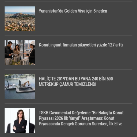
Yunanistan’da Golden Visa için 5 neden
Konut inşaat firmaları şikayetleri yüzde 127 arttı
HALİÇ’TE 2019’DAN BU YANA 240 BİN 500
METREKÜP ÇAMUR TEMİZLENDİ
TSKB Gayrimenkul Değerleme “Bir Bakışta Konut
Piyasası 2026 İlk Yarıyıl” Araştırması: Konut
Piyasasında Dengeli Görünüm Sürerken, İlk El ve
İpotekli Satışlarda Sınırlı Toparlanma Dikkat Çekti