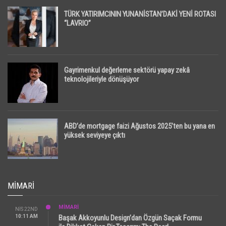
TÜRK YATIRIMCININ YUNANİSTAN’DAKİ YENİ ROTASI
“LAVRIO”
Gayrimenkul değerleme sektörü yapay zekâ
teknolojileriyle dönüşüyor
ABD’de mortgage faizi Ağustos 2025’ten bu yana en
yüksek seviyeye çıktı
MIMARI
MİMARİ
NIS 22ND
10:11 AM
Başak Akkoyunlu Design’dan Özgün Saçak Formu