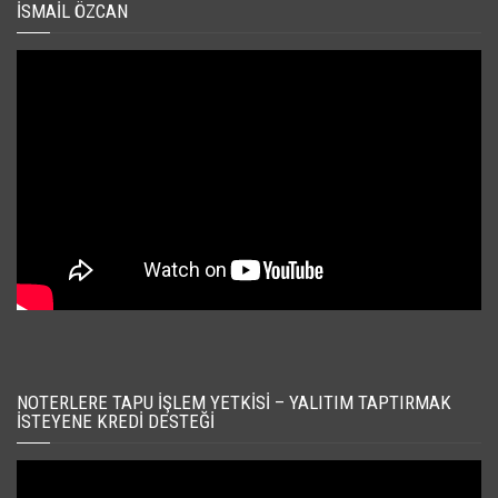
İSMAIL ÖZCAN
NOTERLERE TAPU İŞLEM YETKISI – YALITIM TAPTIRMAK
İSTEYENE KREDI DESTEĞI