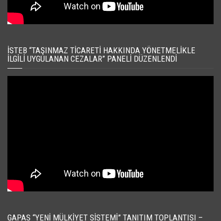
İSTEB “TAŞINMAZ TICARETI HAKKINDA YÖNETMELIKLE
İLGILI UYGULANAN CEZALAR” PANELI DÜZENLENDI
GAPAS “YENI MÜLKIYET SISTEMI” TANITIM TOPLANTISI –