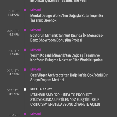
ile Dikkat Çeken Bir Tasarım: The Pearl
MİMARİ
ŞUB 6TH
11:39 AM
Mental Design Works’ten Doğayla Bütünleşen Bir
Tasarım: Greenox
MİMARİ
OCA 12TH
6:53 PM
Boytorun Mimarlık’tan Yurt Dışında İlk Mercedes-
Benz Showroom Dönüşüm Projesi
MİMARİ
NIS 16TH
1:29 PM
Yeşim Kozanlı Mimarlık’tan Çağdaş Tasarım ve
Konforun Buluşma Noktası: Elite World Kuşadası
MİMARİ
OCA 15TH
4:02 PM
Özer\Ürger Architects’ten Bağcılar’da Çok Yönlü Bir
Sosyal Yaşam Merkezi
KÜLTÜR-SANAT
OCA 14TH
3:37 PM
İSTANBULSMD “I2P – IDEA TO PRODUCT”
STÜDYOSUNDA ÜRETİLEN “ÖZ ELEŞTİRİ-SELF
CRITICISM” ENSTELASYONU ZİYARETE AÇILDI
MİMARİ
OCA 9TH