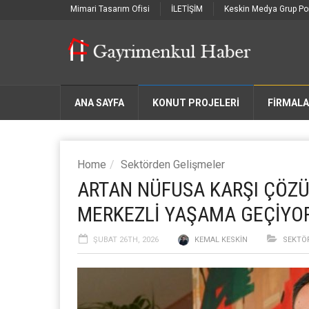
Mimari Tasarım Ofisi
İLETİŞİM
Keskin Medya Grup Por
ANA SAYFA
KONUT PROJELERİ
FIRMAL
Home
Sektörden Gelişmeler
ARTAN NÜFUSA KARŞI ÇÖZÜ
MERKEZLİ YAŞAMA GEÇİYO
ŞUBAT 26TH, 2026
KEMAL KESKIN
SEKTÖ