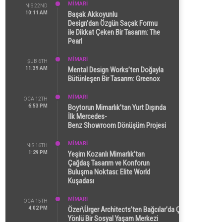
MİMARİ
NIS 22ND
10:11 AM
Başak Akkoyunlu
Design’dan Özgün Saçak Formu
ile Dikkat Çeken Bir Tasarım: The
Pearl
MİMARİ
ŞUB 6TH
11:39 AM
Mental Design Works’ten Doğayla
Bütünleşen Bir Tasarım: Greenox
MİMARİ
OCA 12TH
6:53 PM
Boytorun Mimarlık’tan Yurt Dışında
İlk Mercedes-
Benz Showroom Dönüşüm Projesi
MİMARİ
NIS 16TH
1:29 PM
Yeşim Kozanlı Mimarlık’tan
Çağdaş Tasarım ve Konforun
Buluşma Noktası: Elite World
Kuşadası
MİMARİ
OCA 15TH
4:02 PM
Özer\Ürger Architects’ten Bağcılar’da Çok
Yönlü Bir Sosyal Yaşam Merkezi