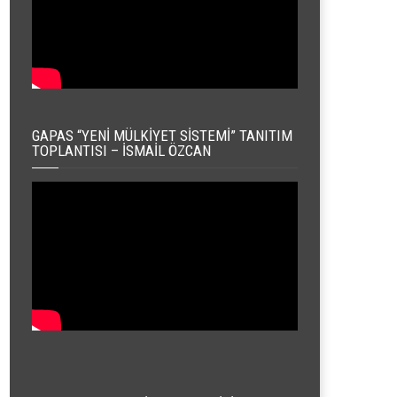
GAPAS “YENI MÜLKIYET SISTEMI” TANITIM
TOPLANTISI – İSMAIL ÖZCAN