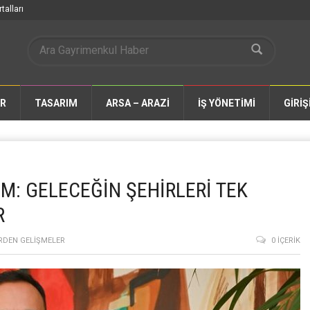
talları
AR
TASARIM
ARSA – ARAZİ
İŞ YÖNETİMİ
GİRİŞ
M: GELECEĞİN ŞEHİRLERİ TEK
R
RDEN GELIŞMELER
0 İÇERIK