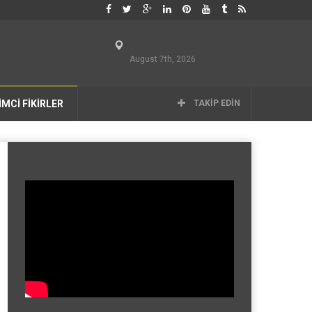
August 7th, 2026
İMCİ FİKİRLER
TAKIP EDIN