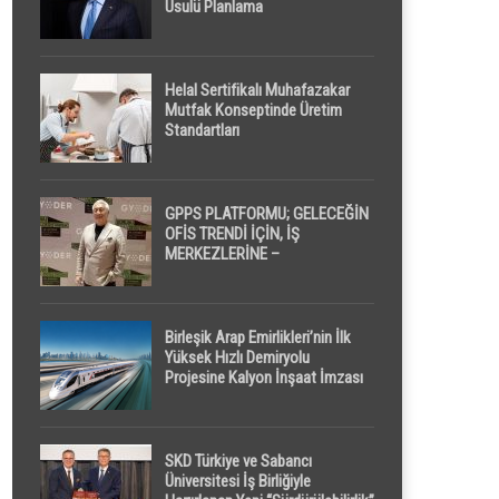
Usulü Planlama
Helal Sertifikalı Muhafazakar
Mutfak Konseptinde Üretim
Standartları
GPPS PLATFORMU; GELECEĞİN
OFİS TRENDİ İÇİN, İŞ
MERKEZLERİNE –
GELİŞTİRİCİLERE ” POD /
KAPSÜL ” UYKU KABİNİ
ÖNERİYOR
Birleşik Arap Emirlikleri’nin İlk
Yüksek Hızlı Demiryolu
Projesine Kalyon İnşaat İmzası
SKD Türkiye ve Sabancı
Üniversitesi İş Birliğiyle