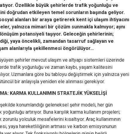
ratıyor. Özellikle büyük şehirlerde trafik yoğunluğu ve
ini doğrudan etkileyen temel sorunların başında geliyor.
syal alanları bir araya getirerek kent içi ulaşım ihtiyacını
jeler, yalnızca mimari bir çözüm sunmakla kalmıyor; aynı
nüşüm potansiyeli taşıyor. Geleceğin şehirlerinin;
ildiği, yaya öncelikli, zamandan tasarruf sağlayan ve
aşam alanlarıyla şekillenmesi öngörülüyor…
üyüyen şehirler mevcut ulaşım ve altyapı sistemleri üzerinde
rlerde trafik yoğunluğu ve zaman kaybı, yaşam kalitesini
lıyor. Uzmanlara göre bu tabloyu değiştirmek için yalnızca yeni
ütüncül bir anlayışla yeniden ele alınması gerekiyor.
MA: KARMA KULLANIMIN STRATEJİK YÜKSELİŞİ
k şekilde konumlandığı geleneksel şehir modeli, her gün
k yoğunluğu artırıyor. Buna karşılık karma kullanım projeleri;
zorunlu yolculuk mesafelerini kısaltıyor. Araç kullanımının
esi, yaya hareketliliğinin artması ve karbon emisyonunun
 yer alıyor. Tek fonksiyonlu bölgelerin günün belirli