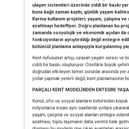
ulaşım sistemleri üzerinde ciddi bir baskı ya
buna bağlı zaman kaybı, günlük yaşam kalites
Karma kullanım projeleri; yaşam, çalışma ve so
azaltmayı hedefliyor. Doğru planlanan bu pro
zamanda sosyolojik ve ekonomik açıdan da dö
fonksiyonların ayrıştırıldığı değil entegre ed
bütüncül planlama anlayışıyla kurgulanmış y
Kent nüfusunun artışı, uzayan yaşam süresi ve b
ciddi bir baskı oluşturuyor. Özellikle büyük şehi
doğrudan etkileyen temel sorunlar arasında yer a
yollar yapmak yeterli değil; kent planlamasının b
PARÇALI KENT MODELİNDEN ENTEGRE YAŞA
Konut, ofis ve sosyal alanların birbirinden kopu
milyonlarca insanı aynı saatlerde yollara çıkarara
yaşam, çalışma ve sosyal alanları entegre ederek 
azalması, toplu taşımanın daha verimli hale gelm
düşmesi bu modelin öne çıkan avantajları arasında