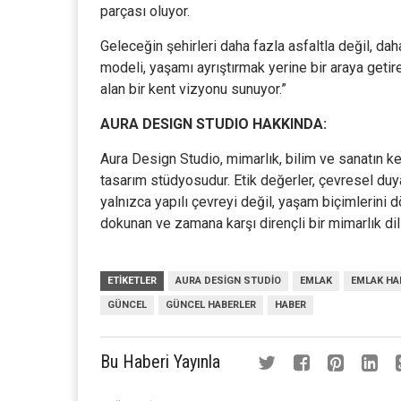
parçası oluyor.
Geleceğin şehirleri daha fazla asfaltla değil, da
modeli, yaşamı ayrıştırmak yerine bir araya geti
alan bir kent vizyonu sunuyor.”
AURA DESIGN STUDIO HAKKINDA:
Aura Design Studio, mimarlık, bilim ve sanatın kes
tasarım stüdyosudur. Etik değerler, çevresel duya
yalnızca yapılı çevreyi değil, yaşam biçimlerini
dokunan ve zamana karşı dirençli bir mimarlık dil
ETIKETLER
AURA DESIGN STUDIO
EMLAK
EMLAK HA
GÜNCEL
GÜNCEL HABERLER
HABER
Bu Haberi Yayınla