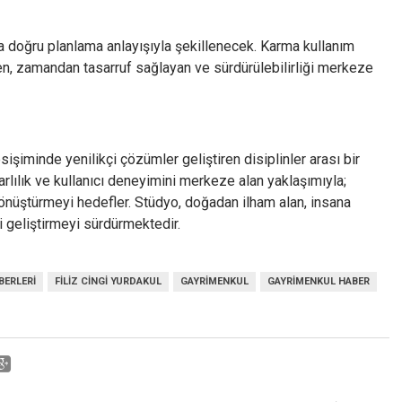
ha doğru planlama anlayışıyla şekillenecek. Karma kullanım
ren, zamandan tasarruf sağlayan ve sürdürülebilirliği merkeze
işiminde yenilikçi çözümler geliştiren disiplinler arası bir
rlılık ve kullanıcı deneyimini merkeze alan yaklaşımıyla;
 dönüştürmeyi hedefler. Stüdyo, doğadan ilham alan, insana
i geliştirmeyi sürdürmektedir.
BERLERI
FILIZ CINGI YURDAKUL
GAYRIMENKUL
GAYRIMENKUL HABER