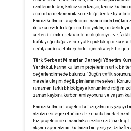
saatlerinde boş kalmasına karşın, karma kullanım
durum hem ekonomik sürekliliği destekliyor hem 
Karma kullanım projelerinin tasarımında bağlam 
ile uzun vadeli değer üretimi yaklaşımı belirleyici
üreten bir mikro-ekosistem oluşturuyor ve farklı ku
trafik yoğunluğu ve sosyal kopukluk gibi küresel s
değil; sürdürülebilir şehirler için stratejik bir gere
Türk Serbest Mimarlar Derneği Yönetim Kurul
Yurdakul
, karma kullanım projelerinin artık bir te
değerlendirmede bulundu: “Bugün trafik sorunun
mesele ulaşım değil, planlama meselesi. Konutu b
tamamen farklı bir bölgeye konumlandırdığımızda
zaman kaybını, karbon emisyonunu ve yaşam kali
Karma kullanım projeleri bu parçalanmış yapıyı bir 
alanları entegre ettiğinizde zorunlu hareket azalı
Biz projelerimizi tasarlarken yalnızca bina değil
akşam spor alanını kullanan bir genç ya da hafta 