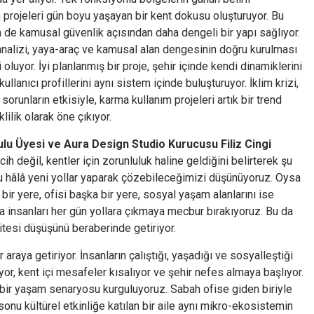
 projeleri gün boyu yaşayan bir kent dokusu oluşturuyor. Bu
de kamusal güvenlik açısından daha dengeli bir yapı sağlıyor.
analizi, yaya-araç ve kamusal alan dengesinin doğru kurulması
 oluyor. İyi planlanmış bir proje, şehir içinde kendi dinamiklerini
llanıcı profillerini aynı sistem içinde buluşturuyor. İklim krizi,
orunların etkisiyle, karma kullanım projeleri artık bir trend
klilik olarak öne çıkıyor.
u Üyesi ve Aura Design Studio Kurucusu Filiz Cingi
rcih değil, kentler için zorunluluk haline geldiğini belirterek şu
u hâlâ yeni yollar yaparak çözebileceğimizi düşünüyoruz. Oysa
ir yere, ofisi başka bir yere, sosyal yaşam alanlarını ise
 insanları her gün yollara çıkmaya mecbur bırakıyoruz. Bu da
tesi düşüşünü beraberinde getiriyor.
araya getiriyor. İnsanların çalıştığı, yaşadığı ve sosyalleştiği
yor, kent içi mesafeler kısalıyor ve şehir nefes almaya başlıyor.
, bir yaşam senaryosu kurguluyoruz. Sabah ofise giden biriyle
sonu kültürel etkinliğe katılan bir aile aynı mikro-ekosistemin