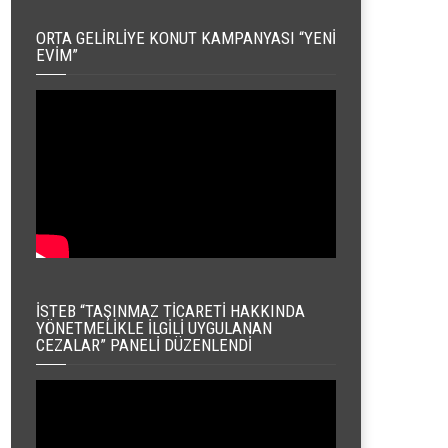
ORTA GELIRLIYE KONUT KAMPANYASI “YENI
EVIM”
İSTEB “TAŞINMAZ TICARETI HAKKINDA
YÖNETMELIKLE İLGILI UYGULANAN
CEZALAR” PANELI DÜZENLENDI