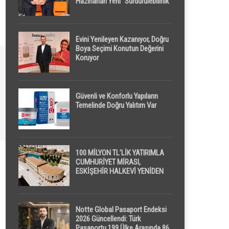
Hazırlanan Yeni “Sürdürülebilirlik”
Tanımı TDK Genel Türkçe
Sözlük’e Girdi
Evini Yenileyen Kazanıyor, Doğru
Boya Seçimi Konutun Değerini
Koruyor
Güvenli ve Konforlu Yapıların
Temelinde Doğru Yalıtım Var
100 MİLYON TL’LİK YATIRIMLA
CUMHURİYET MİRASI,
ESKİŞEHİR HALKEVİ YENİDEN
HAYAT BULUYOR
Notte Global Pasaport Endeksi
2026 Güncellendi: Türk
Pasaportu 199 Ülke Arasında 86.